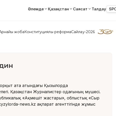
Әлемде
Қазақстан
Саясат
Талдау
SP
Арнайы жоба
Конституциялық реформа
Сайлау-2026
адин
Қорқыт ата атындағы Қызылорда
үлегі. Қазақстан Журналистер одағының мүшесі.
бликалық «Ақмешіт жастары», облыстық «Сыр
yzylorda-news.kz ақпарат агенттігінде жұмыс