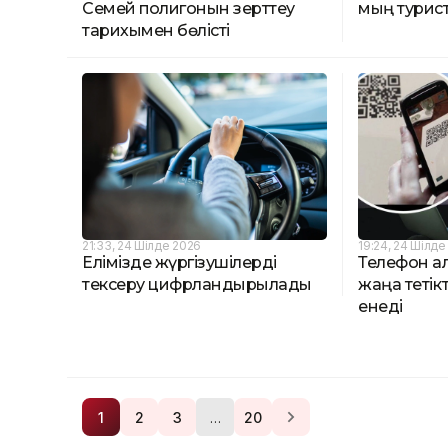
Семей полигонын зерттеу
мың турист
тарихымен бөлісті
21:33, 24 Шілде 2026
19:24, 24 Шілде
Елімізде жүргізушілерді
Телефон а
тексеру цифрландырылады
жаңа тетік
енеді
…
1
2
3
20