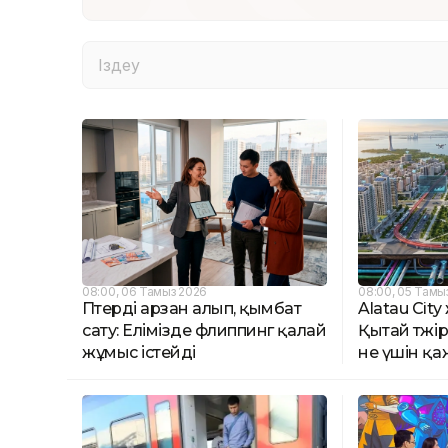
08:00, 06 Тамыз 2026
08:00, 05 Тамы
Пәтерді арзан алып, қымбат
Alatau Cit
сату: Елімізде флиппинг қалай
Қытай тәжі
жұмыс істейді
не үшін қа