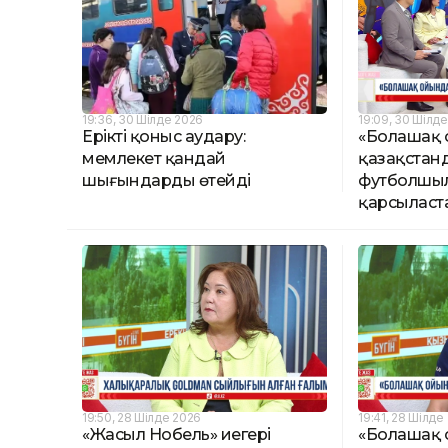
19:36, 30 Шілде 2026
19:09, 30 Шілд
Ерікті қоныс аудару:
«Болашақ 
мемлекет қандай
қазақстан
шығындарды өтейді
футболшыл
қарсыласт
19:50, 28 Шілде 2026
19:41, 28 Шілде
«Жасыл Нобель» иегері
«Болашақ 