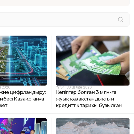
з 2026
19:54, 30 Шілде 2026
y және цифрландыру:
Кепілгер болған 3 млн-ға
рибесі Қазақстанға
жуық қазақстандықтың
жет
кредиттік тарихы бұзылған