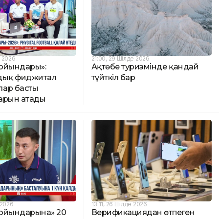
е 2026
21:00, 29 Шілде 2026
ойындары»:
Ақтөбе туризмінде қандай
дық фиджитал
түйткіл бар
ар басты
арын атады
 2026
13:11, 26 Шілде 2026
ойындарына» 20
Верификациядан өтпеген