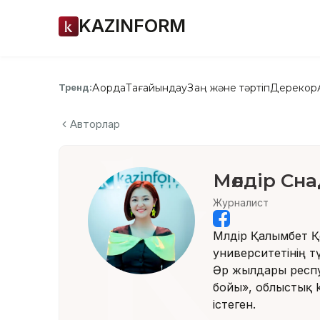
KAZINFORM
Ақорда
Тағайындау
Заң және тәртіп
Дерекқор
Тренд:
Авторлар
Мөлдір Сн
Журналист
Мөлдір Қалымбет 
университетінің т
Әр жылдары респу
бойы», облыстық k
істеген.