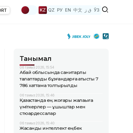
KZ
QZ
РУ
EN
中文
ق ز
ЎЗ
ORT
Танымал
06 тамыз 2026, 15:54
Абай облысында санитарлық
талаптарды бұзғандарға қатысты 7
786 хаттама толтырылды
06 тамыз 2026, 15:46
Қазақстанда ең жоғары жалақыға
үміткерлер — ұшқыштар мен
стюардессалар
06 тамыз 2026, 15:40
Жасанды интеллект еңбек