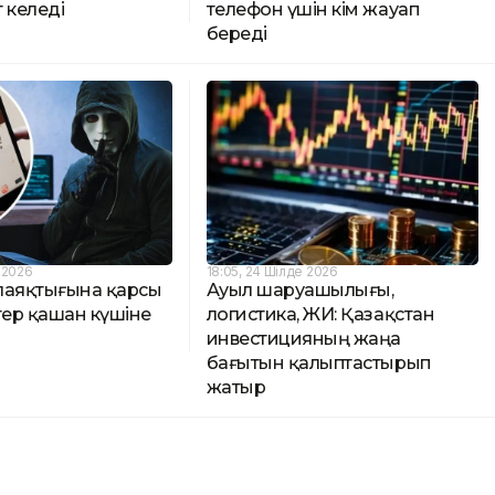
 келеді
телефон үшін кім жауап
береді
 2026
18:05, 24 Шілде 2026
лаяқтығына қарсы
Ауыл шаруашылығы,
тер қашан күшіне
логистика, ЖИ: Қазақстан
инвестицияның жаңа
бағытын қалыптастырып
жатыр