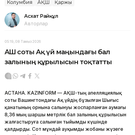
Колумбия
АҚШ
Қаржы
Асхат Райқұл
Авторлар
05:19, 08 Тамыз 2026
АҚШ соты Ақ үй маңындағы бал
залының құрылысын тоқтатты
АСТАНА. KAZINFORM — АҚШ-тың апелляциялық
соты Вашингтондағы Ақ үйдің бұзылған Шығыс
қанатының орнына салынуы жоспарланған аумағы
8,36 мың шаршы метрлік бал залының құрылысын
жалғастыруға салынған тыйымды күшінде
қалдырды. Сот мұндай ауқымды жобаны жүзеге