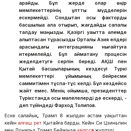
қарайды. Бұл жерде олар өңір
мемлекеттерінің ұлттық мүдделерін
ескермейді. Сондықтан осы факторды
басшылыққа ала отырып, жағдайды сапалы
талдау маңызды. Қазіргі уақытта әлемде
қалыптасқан тұрақсыздық Орталық Азия елдері
арасындағы интеграцияны нығайтуға
итермелейді. Бұл аймақтану процесін
жеделдетуге серпін береді. АҚШ пен
Қытай басшыларының кездесуі Түркі
мемлекеттері ұйымының бейресми
саммитімен тұспа-тұс келді. Бұл кездейсоқ
жайт емес. Менің ойымша, президенттер
Түрікстанда осы мәлелелерді де ескерді, -
деп түйіндеді Фарход Толипов.
Еске салайық, Трамп 8 жылдан астам уақыттан
кейін
алғаш рет
Қытайға барды. Кейін Си Цзиньпин
мен Дональд Трамп Бейжіңде
келіссөз
жүргізді.