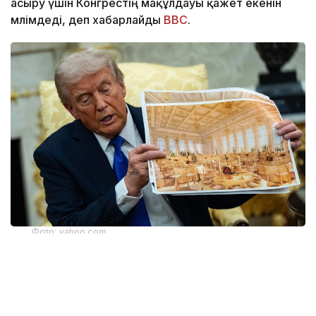
асыру үшін Конгрестің мақұлдауы қажет екенін
мәлімдеді, деп хабарлайды
BBC
.
Фото: yahoo.com
Апелляциялық алқаның үш судьясының екеуі бұл
шешімді қолдады. Алайда тыйым тек жердің
үстіндегі жұмыстарға қатысты. Жобаның жерасты