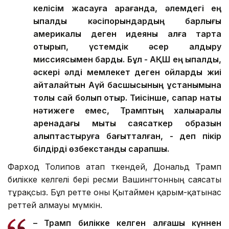
келісім жасауға қарағанда, әлемдегі ең
ықпалды кәсіпорындардың барлығы
америкалық деген идеяны алға тарта
отырып, үстемдік әсер қалдыру
миссиясымен барды. Бұл - АҚШ ең ықпалды,
әскері әлді мемлекет деген ойларды жиі
қайталайтын Ақүй басшысының ұстанымына
толық сай болып отыр. Тиісінше, сапар нақты
нәтижеге емес, Трамптың халықаралық
аренадағы мықты саясаткер образын
қалыптастыруға бағытталған, - деп пікір
білдірді өзбекстандық сарапшы.
Фарход Толипов атап өткендей, Дональд Трамп
билікке келгелі бері ресми Вашингтонның саясаты
тұрақсыз. Бұл ретте оны Қытаймен қарым-қатынас
реттей алмауы мүмкін.
– Трамп билікке келген алғашқы күннен