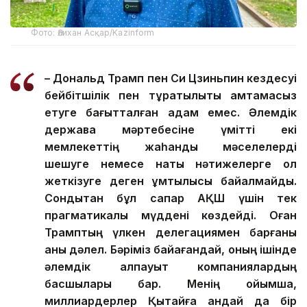
Фото: Әлихан Асқар/Kazinform
– Дональд Трамп пен Си Цзиньпин кездесуі
бейбітшілік пен тұрақтылықты қамтамасыз
етуге бағытталған қадам емес. Әлемдік
держава мәртебесіне үмітті екі
мемлекеттің жаһандық мәселелерді
шешуге немесе нақты нәтижелерге қол
жеткізуге деген ұмтылысы байқалмайды.
Сондықтан бұл сапар АҚШ үшін тек
прагматикалық мүддені көздейді. Оған
Трамптың үлкен делегациямен барғаны
анық дәлел. Бәріміз байқағандай, оның ішінде
әлемдік алпауыт компаниялардың
басшылары бар. Менің ойымша,
миллиардерлер Қытайға қандай да бір