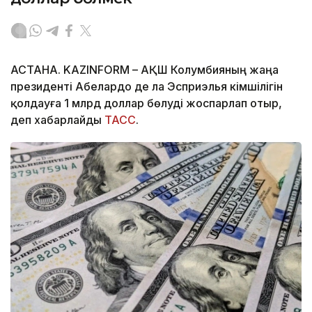
АСТАНА. KAZINFORM – АҚШ Колумбияның жаңа
президенті Абелардо де ла Эсприэлья әкімшілігін
қолдауға 1 млрд доллар бөлуді жоспарлап отыр,
деп хабарлайды
ТАСС
.