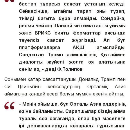
бастап тұрақсыз саясат ұстанып келеді.
Сәйкесінше, қытайлық тарап оны түзеп,
тиімді бағытқа бұра алмайды. Сондай-ақ,
ресми Бейжің Шанхай ынтымақтастық ұйымы
және БРИКС сияқты форматтар аясында
тәуелсіз саясат жүргізеді. Ал бұл
платформаларға АҚШ қатыспайды.
Сондықтан Трамп әкімшілігінің Қытаймен
диалогты жүйелі жолға қоя алатынына
сенім аз, - деді Ф.Толипов.
Сонымен қатар саясаттанушы Дональд Трамп пен
Си Цзиньпин келіссөздерінің Орталық Азия
аймағына қандай әсері болуы мүмкін екенін айтты.
– Менің ойымша, бұл Орталық Азия елдерінің
өзіне байланысты. Сарапшылар біздің аймақ
туралы сөз қозғағанда, олар бұл мәселеге
ірі державалардың көзқарасы тұрғысынан