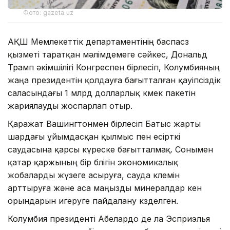
Фото: gazeta.uz
АҚШ Мемлекеттік департаментінің баспасөз
қызметі таратқан мәлімдемеге сәйкес, Дональд
Трамп әкімшілігі Конгреспен бірлесіп, Колумбияның
жаңа президентін қолдауға бағытталған қауіпсіздік
саласындағы 1 млрд долларлық көмек пакетін
жариялауды жоспарлап отыр.
Қаражат Вашингтонмен бірлесіп Батыс жарты
шардағы ұйымдасқан қылмыс пен есірткі
саудасына қарсы күреске бағытталмақ. Сонымен
қатар қаржының бір бөлігін экономикалық
жобаларды жүзеге асыруға, сауда көлемін
арттыруға және аса маңызды минералдар кен
орындарын игеруге пайдалану көзделген.
Колумбия президенті Абелардо де ла Эсприэлья