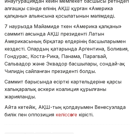
инаугурациядан кейін мемлекет басшысы ретіндегі
алғашқы сөзінде елінің АҚШ құрған «Америка
қалқаны» альянсына қосылатынын мәлімдеді.
7 наурызда Майамиде өткен «Америка қалқаны»
саммиті аясында АҚШ президенті Латын
Америкасының бірқатар елдерінің басшыларымен
кездесті. Олардың қатарында Аргентина, Боливия,
Гондурас, Коста-Рика, Панама, Парагвай,
Сальвадор және Эквадор басшылары, сондай-ақ
Чилидің сайланған президенті болды.
Саммит барысында есірткі картельдеріне қарсы
халықаралық әскери коалиция құрылғаны
жарияланды.
Айта кетейік, АҚШ-тың қолдауымен Венесуэлада
билік пен оппозиция
келіссөзге
кірісті.