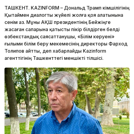
ТАШКЕНТ. KAZINFORM – Дональд Трамп әкімшілігінің
Қытаймен диалогты жүйелі жолға қоя алатынына
сенім аз. Мұны АҚШ президентінің Бейжіңге
жасаған сапарына қатысты пікір білдірген белді
өзбекстандық саясаттанушы, «Білім керуені»
ғылыми білім беру мекемесінің директоры Фарход
Толипов айтты, деп хабарлайды Kazinform
агенттігінің Ташкенттегі меншікті тілшісі.