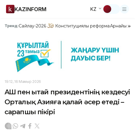
KAZINFORM
KZ
Сайлау-2026
Конституциялық реформа
Арнайы жо
Тренд:
19:12, 16 Мамыр 2026
АҚШ пен Қытай президентінің кездесуі
Орталық Азияға қалай әсер етеді –
сарапшы пікірі