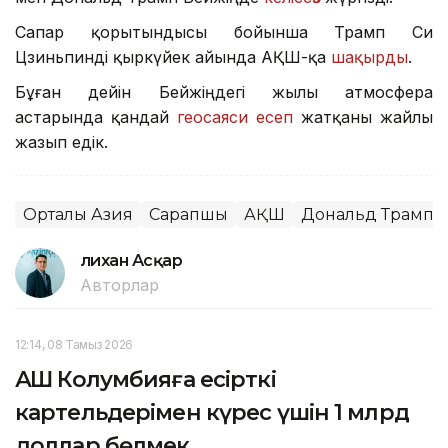
Сапар қорытындысы бойынша Трамп Си
Цзиньпинді қыркүйек айында АҚШ-қа
шақырды
.
Бұған дейін Бейжіңдегі жылы атмосфера
астарында қандай
геосаяси есеп
жатқаны жайлы
жазып едік.
Орталық Азия
Сарапшы
АҚШ
Дональд Трамп
Әлихан Асқар
Авторлар
12:14, 08 Тамыз 2026
АҚШ Колумбияға есірткі
картельдерімен күрес үшін 1 млрд
доллар бөлмек