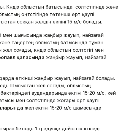
 Күндіз облыстың батысында, солтүстігінде және
 Облыстың оңтүстігінде төтенше өрт қаупі
ғыстан соққан желдің екпіні 15 м/с болады.
ігі мен шығысында жаңбыр жауып, найзағай
нде және таңертең облыстың батысында тұман
н жел соғады, күндіз облыстың солтүстігі мен
ропавл қаласында
жаңбыр жауып, найзағай
ндарда өткінші жаңбыр жауып, найзағай болады.
іледі. Шығыстан жел соғады, облыстың
 бөктеріндегі аудандарында екпіні 15-20 м/с, кей
атысы мен солтүстігінде жоғары өрт қаупі
лаларында
жел екпіні 15-20 м/с шамасында
ақ бетінде 1 градусқа дейін үсік күтіледі.