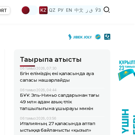
KZ
QZ
РУ
EN
中文
ق ز
ЎЗ
ORT
Тақырыпқа қатысты
06 тамыз 2026, 07:30
Бүгін еліміздің екі қаласында ауа
сапасы нашарлайды
06 тамыз 2026, 04:44
БҰҰ: Эль-Ниньо салдарынан тағы
49 млн адам азық-түлік
тапшылығына ұшырауы мүмкін
06 тамыз 2026, 03:56
Италияның 27 қаласында аптап
ыстыққа байланысты «қызыл»