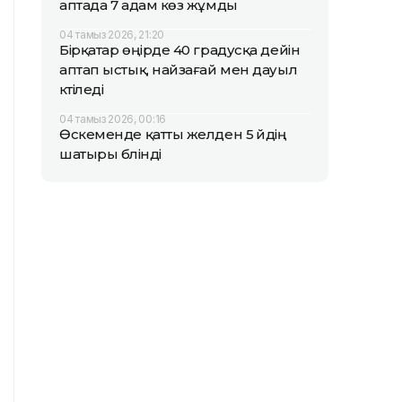
аптада 7 адам көз жұмды
04 тамыз 2026, 21:20
Бірқатар өңірде 40 градусқа дейін
аптап ыстық, найзағай мен дауыл
күтіледі
04 тамыз 2026, 00:16
Өскеменде қатты желден 5 үйдің
шатыры бүлінді