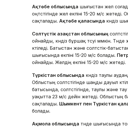
Ақтөбе облысында
шығыстан жел соғады.
оңтүстігінде жел екпіні 15-20 м/с жетеді.
сақталады.
Ақтөбе қаласында
күндіз шы
Солтүстік Қазақстан облысының
солтүст
ойнайды, күндіз бұршақ түсуі мүмкін. Тү
күтіледі. Батыстан және солтүстік-батыста
шығысында екпіні 15-20 м/с болады.
Пет
ойнайды. Желдің екпіні 15-20 м/с жетеді.
Түркістан облысында
күндіз таулы ауда
Облыстың солтүстігінде шаңды дауыл күт
батысында, солтүстігінде, таулы және тау
уақытта 23 м/с дейін жетеді. Облыстың б
сақталады.
Шымкент пен Түркістан қа
болады.
Ақмола облысында
түнде шығысында топыр