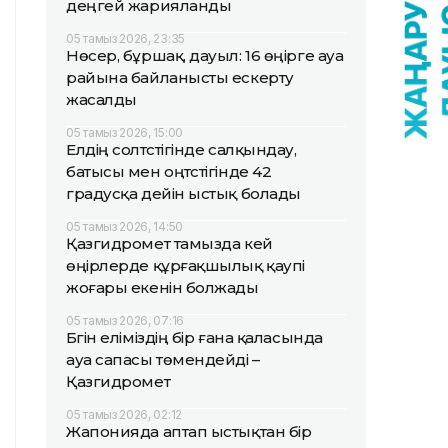
деңгей жарияланды
05 тамыз 2026, 23:35
Нөсер, бұршақ, дауыл: 16 өңірге ауа
райына байланысты ескерту
жасалды
05 тамыз 2026, 15:00
Елдің солтүстігінде салқындау,
батысы мен оңтүстігінде 42
градусқа дейін ыстық болады
05 тамыз 2026, 14:50
Қазгидромет тамызда кей
өңірлерде құрғақшылық қаупі
жоғары екенін болжады
05 тамыз 2026, 07:16
Бүгін еліміздің бір ғана қаласында
ауа сапасы төмендейді –
Қазгидромет
05 тамыз 2026, 02:12
Жапонияда аптап ыстықтан бір