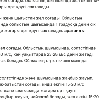
жел соғады. Облыстың шығысында жел екпіні 15-
ры өрт қаупі сақталады.
ан және шығыстан жел соғады. Облыстың
 Түнде облыстың шығысында 1 градусқа дейін үсік
нде жоғары өрт қаупі сақталады.
Қарағанды
ел соғады. Облыстың шығысында, солтүстігінде
0 м/с, кей уақыттарда 23-28 м/с дейін жетеді.
 үсік болады. Облыстың оңтүстік-шығысында
 солтүстігінде және шығысында жаңбыр жауып,
к-батыстан соғады, күндіз екпіні 15-20 м/с
нде және шығысында жоғары өрт қаупі
жаңбыр жауып, найзағай болады, жел екпіні 15-20