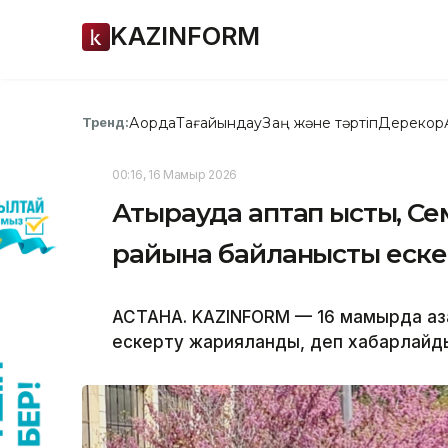
KAZINFORM
Ақорда
Тағайындау
Заң және тәртіп
Дерекқор
Тренд:
00:16, 16 Мамыр 2026
Атырауда аптап ыстық, Сем
райына байланысты еск
АСТАНА. KAZINFORM — 16 мамырда Қаз
ескерту жарияланды, деп хабарлайды