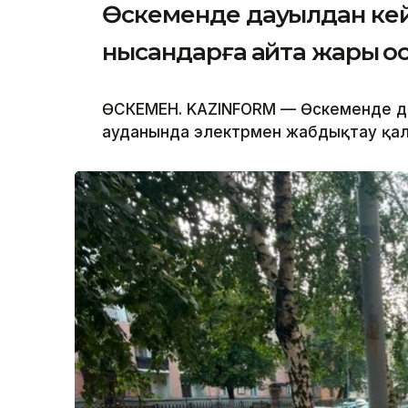
Өскеменде дауылдан кей
нысандарға қайта жарық қ
ӨСКЕМЕН. KAZINFORM — Өскеменде да
ауданында электрмен жабдықтау қалп