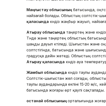
Маңғыстау облысының
батысында, оңтүс
найзағай болады. Облыстың солтүстік-ш
қаласында
күндіз жаңбыр жауып, найзағай
Атырау облысында
таңертең және күнді
Түнде және таңертең облыстың батысынд
шаңды дауыл күтіледі. Шығыстан және оң
солтүстігінде, батысында және шығысында 
градусқа дейін жетеді. Облыстың солтүст
Атырау қаласында
күндіз ауа температур
Жамбыл облысында
күндіз таулы аудан
Солтүстік-шығыстан жел соғады, облысты
таулы аудандарында екпіні 15-20 м/с, к
батысында жоғары өрт қаупі сақталады.
Қостанай облысының
орталығында жоғары