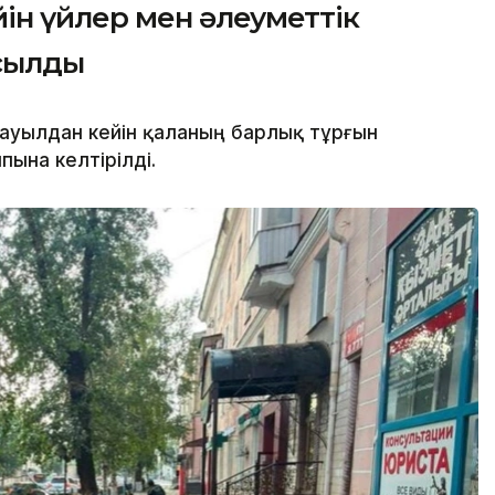
ін үйлер мен әлеуметтік
осылды
уылдан кейін қаланың барлық тұрғын
ына келтірілді.