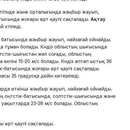
тігінде және орталығында жаңбыр жауып,
ығысында жоғары өрт қаупі сақталады.
Ақтау
 күтіледі.
з батысында жаңбыр жауып, найзағай ойнайды.
а тұман болады. Күндіз облыстың шығысында
түстік-шығыстан жел соғады, облыстың
екпіні 15-20 м/с болады. Күндіз аптап ыстық 36
ік-батысында жоғары өрт қаупі сақталады.
асы 35 градусқа дейін көтеріледі.
дарда өткінші жаңбыр жауып, найзағай ойнайды.
ң оңтүстік-батысында, солтүстік-шығысында және
ей уақыттарда 23-28 м/с болады. Облыстың
 өрт қаупі сақталады.