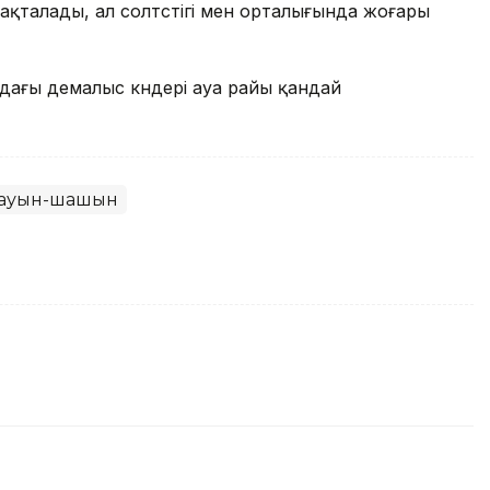
сақталады, ал солтүстігі мен орталығында жоғары
дағы демалыс күндері ауа райы қандай
ауын-шашын