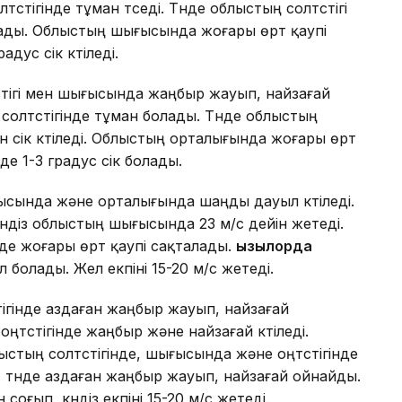
үстігінде тұман түседі. Түнде облыстың солтүстігі
олады. Облыстың шығысында жоғары өрт қаупі
адус үсік күтіледі.
үстігі мен шығысында жаңбыр жауып, найзағай
солтүстігінде тұман болады. Түнде облыстың
н үсік күтіледі. Облыстың орталығында жоғары өрт
де 1-3 градус үсік болады.
ғысында және орталығында шаңды дауыл күтіледі.
күндіз облыстың шығысында 23 м/с дейін жетеді.
інде жоғары өрт қаупі сақталады.
Қызылорда
болады. Жел екпіні 15-20 м/с жетеді.
стігінде аздаған жаңбыр жауып, найзағай
ңтүстігінде жаңбыр және найзағай күтіледі.
ыстың солтүстігінде, шығысында және оңтүстігінде
а
түнде аздаған жаңбыр жауып, найзағай ойнайды.
оғып, күндіз екпіні 15-20 м/с жетеді.