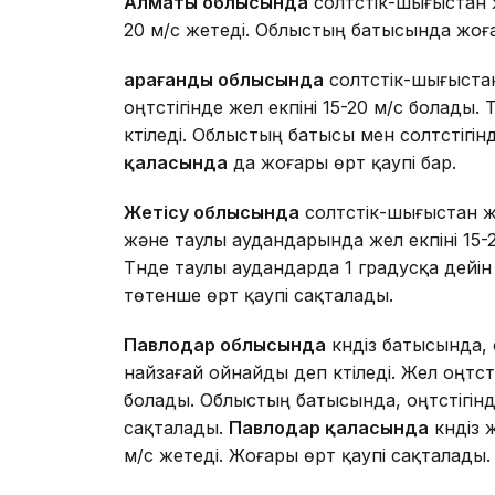
Алматы облысында
солтүстік-шығыстан 
20 м/с жетеді. Облыстың батысында жоға
Қарағанды облысында
солтүстік-шығыст
оңтүстігінде жел екпіні 15-20 м/с болады.
күтіледі. Облыстың батысы мен солтүстігі
қаласында
да жоғары өрт қаупі бар.
Жетісу облысында
солтүстік-шығыстан ж
және таулы аудандарында жел екпіні 15-2
Түнде таулы аудандарда 1 градусқа дейін
төтенше өрт қаупі сақталады.
Павлодар облысында
күндіз батысында,
найзағай ойнайды деп күтіледі. Жел оңтүсті
болады. Облыстың батысында, оңтүстігі
сақталады.
Павлодар қаласында
күндіз 
м/с жетеді. Жоғары өрт қаупі сақталады.