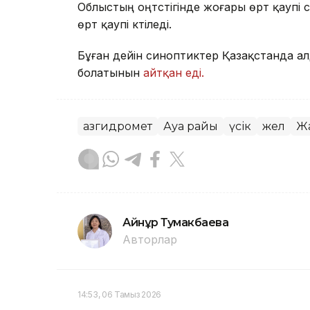
Облыстың оңтүстігінде жоғары өрт қаупі 
өрт қаупі күтіледі.
Бұған дейін синоптиктер Қазақстанда ал
болатынын
айтқан еді.
Қазгидромет
Ауа райы
үсік
жел
Ж
Айнұр Тумакбаева
Авторлар
14:53, 06 Тамыз 2026