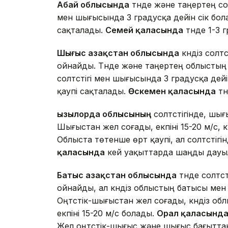
Абай облысында
түнде және таңертең солт
мен шығысында 3 градусқа дейін үсік б
сақталады.
Семей қаласында
түнде 1-3 гр
Шығыс Қазақстан облысында
күндіз солт
ойнайды. Түнде және таңертең облыстың 
солтүстігі мен шығысында 3 градусқа дейі
қаупі сақталады.
Өскемен қаласында
түн
Қызылорда облысының
солтүстігінде, шы
Шығыстан жел соғады, екпіні 15-20 м/с, 
Облыста төтенше өрт қаупі, ал солтүстіг
қаласында
кей уақыттарда шаңды дауыл 
Батыс Қазақстан облысында
түнде солтү
ойнайды, ал күндіз облыстың батысы мен о
Оңтүстік-шығыстан жел соғады, күндіз обл
екпіні 15-20 м/с болады.
Орал қаласынд
Жел оңтүстік-шығыс және шығыс бағыттан с