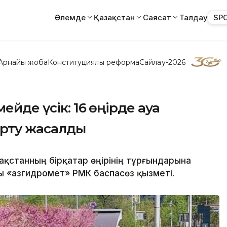
Әлемде
Қазақстан
Саясат
Талдау
SP
Арнайы жоба
Конституциялық реформа
Сайлау-2026
ейде үсік: 16 өңірде ауа
ерту жасалды
ақстанның бірқатар өңірінің тұрғындарына
 «Қазгидромет» РМК баспасөз қызметі.