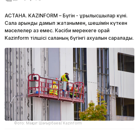
АСТАНА. KAZINFORM – Бүгін - құрылысшылар күні.
Сала қарқынды дамып жатқанымен, шешімін күткен
мәселелер аз емес. Кәсіби мерекеге орай
Kazinform тілшісі саланың бүгінгі ахуалын саралады.
Фото: Мақсат Шағырбаев/ Kazinform