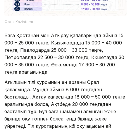
Фото: Kazinform
Баға Қостанай мен Атырау қалаларында айына 15
000 – 25 000 теңге, Қызылордада 15 000 – 40 000
теңге, Павлодарда 25 000 – 33 000 теңге,
Петропавлда 22 500 – 30 000 теңге, Көкшетауда 30
000 – 35 000 теңге, Өскеменде 17 900 – 30 200
теңге аралығында.
Ағылшын тілі курсының ең арзаны Орал
қаласында. Мұнда айына 8 000 теңгеден
басталады. Ақтау қаласында 18 000 – 50 000 теңге
аралығында болса, Ақтөбеде 20 000 теңгеден
басталып тұр. Бұл баға шамамен алынған және
бірінде оқу топпен болса, енді бірінде жеке
үйретеді. Тіл курстарының көбі оқу ақысын ай