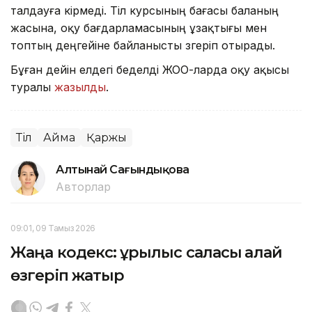
талдауға кірмеді. Тіл курсының бағасы баланың
жасына, оқу бағдарламасының ұзақтығы мен
топтың деңгейіне байланысты өзгеріп отырады.
Бұған дейін елдегі беделді ЖОО-ларда оқу ақысы
туралы
жазылды
.
Тіл
Аймақ
Қаржы
Алтынай Сағындықова
Авторлар
09:01, 09 Тамыз 2026
Жаңа кодекс: құрылыс саласы қалай
өзгеріп жатыр