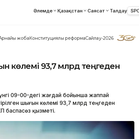
Әлемде
Қазақстан
Саясат
Талдау
SP
Арнайы жоба
Конституциялық реформа
Сайлау-2026
ын көлемі 93,7 млрд теңгеден
күнгі 09-00-дегі жағдай бойынша жаппай
тірілген шығын көлемі 93,7 млрд теңгеден
П баспасөз қызметі.