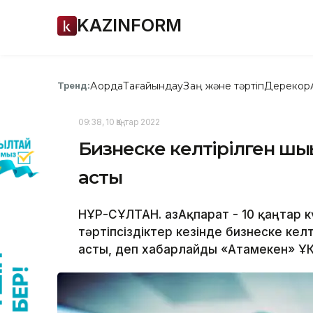
KAZINFORM
Ақорда
Тағайындау
Заң және тәртіп
Дерекқор
Тренд:
09:38, 10 Қаңтар 2022
Бизнеске келтірілген шығ
асты
НҰР-СҰЛТАН. ҚазАқпарат - 10 қаңтар 
тәртіпсіздіктер кезінде бизнеске кел
асты, деп хабарлайды «Атамекен» ҰК