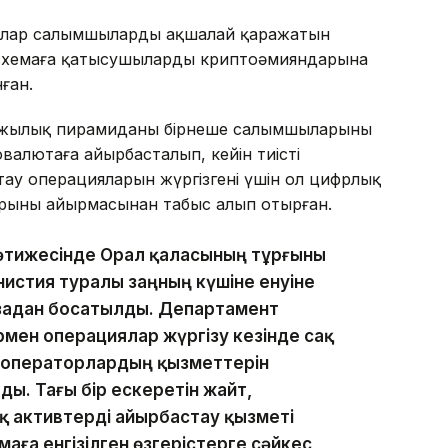
ар салымшылардың ақшалай қаражатын
 схемаға қатысушылардың криптоәмияндарына
ған.
жылық пирамиданың бірнеше салымшыларының
валютаға айырбасталып, кейін тиісті
ау операцияларын жүргізгені үшін ол цифрлық
арының айырмасынан табыс алып отырған.
 нәтижесінде Орал қаласының тұрғыны
нистия туралы заңның күшіне енуіне
задан босатылды. Департамент
мен операциялар жүргізу кезінде сақ
р операторлардың қызметтерін
ды. Тағы бір ескеретін жайт,
 активтерді айырбастау қызметі
аға енгізілген өзгерістерге сәйкес,