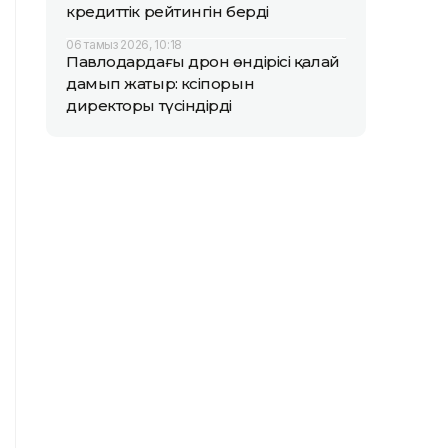
кредиттік рейтингін берді
06 тамыз 2026, 10:18
Павлодардағы дрон өндірісі қалай
дамып жатыр: кәсіпорын
директоры түсіндірді