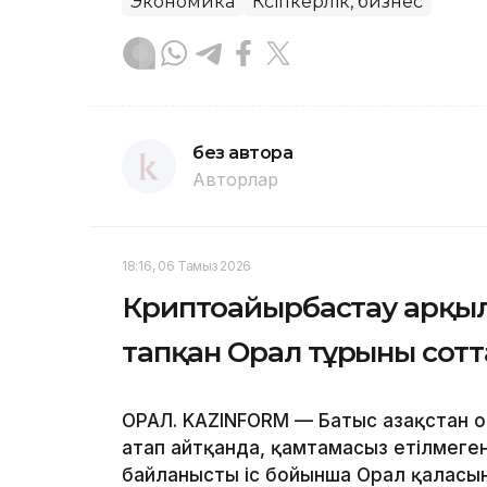
Экономика
Кәсіпкерлік, бизнес
без автора
Авторлар
18:16, 06 Тамыз 2026
Криптоайырбастау арқылы
тапқан Орал тұрғыны сот
ОРАЛ. KAZINFORM — Батыс Қазақстан 
атап айтқанда, қамтамасыз етілмег
байланысты іс бойынша Орал қаласы