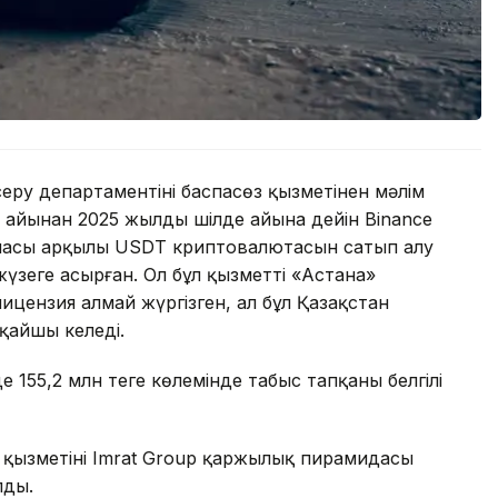
ру департаментінің баспасөз қызметінен мәлім
 айынан 2025 жылдың шілде айына дейін Binance
масы арқылы USDT криптовалютасын сатып алу
үзеге асырған. Ол бұл қызметті «Астана»
ицензия алмай жүргізген, ал бұл Қазақстан
қайшы келеді.
де 155,2 млн теңге көлемінде табыс тапқаны белгілі
 қызметінің Imrat Group қаржылық пирамидасы
лды.