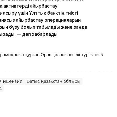
қ активтерді айырбастау
асыру үшін Ұлттық банктің тиісті
нзиясыз айырбастау операцияларын
рын бұзу болып табылады және заңда
ырады, — деп хабарлады
ирамидасын құрған Орал қаласының екі тұрғыны 5
Лицензия
Батыс Қазақстан облысы
с