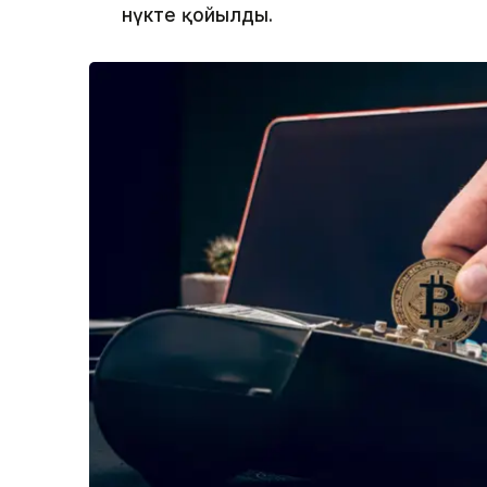
нүкте қойылды.