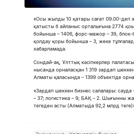
«Осы жылдың 10 қаңтары сағат 09.00-дегі
қатысты б айланыс орталығына 2774 қоңыр
бойынша – 1406, форс-мажор – 39, блок-б
қолдау қоры бойынша – 3, жеке тұлғалард
хабарламада.
Сондай-ақ, Ұлттық кәсіпкерлер палатасы т
нысанда орналасқан 1 319 зардап шеккен 
Алматы қаласында – 1399 объектіде орна
«Зардап шеккен бизнес салалары: сауда 
– 37; логистика – 9; БАҚ – 2. Шығынның 
теңгеден асты (Алматыда 92,2 млрд теңге)