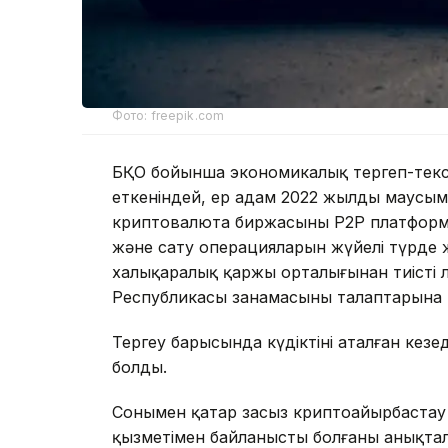
Фото: freepik.com
БҚО бойынша экономикалық тергеп-тексе
еткеніндей, ер адам 2022 жылдың маусым
криптовалюта биржасының P2P платфор
және сату операцияларын жүйелі түрде ж
халықаралық қаржы орталығынан тиісті л
Республикасы заңнамасының талаптарына 
Тергеу барысында күдіктінің аталған кезең
болды.
Сонымен қатар заңсыз криптоайырбастау
қызметімен байланысты болғаны анықта