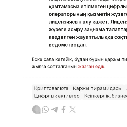
қамтамасыз етілмеген цифрлы
операторының қызметін жүзеге 
лицензиясын алу қажет. Лице
жүзеге асыру заңнама талапта
көзделген жауаптылыққа соқт
ведомстводан.
Еске сала кетейік, бұдан бұрын қаржы п
жылға сотталғанын
жазған едік
.
Криптовалюта
Қаржы пирамидасы
Цифрлық активтер
Кәсіпкерлік, бизне