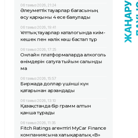
06 тамыз 2026, 21:24
Әлеуметтік тауарлар бағасының
өсу қарқыны 4 есе баяулады
06 тамыз 2026, 19:41
Ұлттық тауарлар каталогында киім-
кешек пен көлік көш бастап тұр
06 тамыз 2026, 17:25
Онлайн платформаларда алкоголь
өнімдерін сатуға тыйым салынды
ма
06 тамыз 2026, 15:57
Биржада доллар үшінші күн
қатарынан арзандады
06 тамыз 2026, 13:10
Қазақстанда бір грамм алтын
қанша тұрады
06 тамыз 2026, 11:35
Fitch Ratings агенттігі MyCar Finance
компаниясына халықаралық «B»