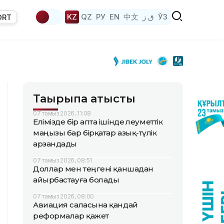
KZ
QZ
РУ
EN
中文
ق ز
ЎЗ
ORT
Тақырыпқа қатысты
07 тамыз 2026, 11:08
Елімізде бір апта ішінде әлеуметтік
маңызы бар бірқатар азық-түлік
арзандады
07 тамыз 2026, 08:51
Доллар мен теңгені қаншадан
айырбастауға болады
07 тамыз 2026, 08:00
Авиация саласына қандай
реформалар қажет