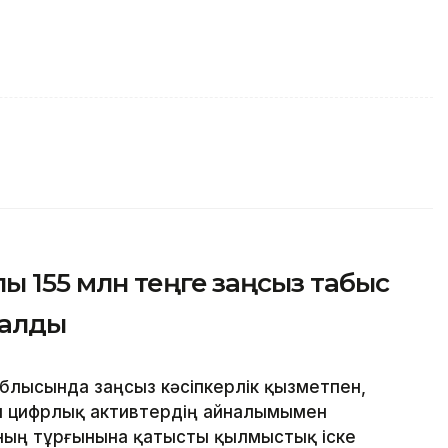
 155 млн теңге заңсыз табыс
талды
облысында заңсыз кәсіпкерлік қызметпен,
ен цифрлық активтердің айналымымен
ның тұрғынына қатысты қылмыстық іске