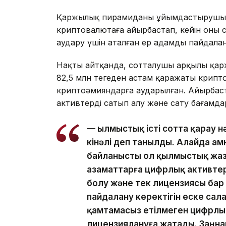
Қаржылық пирамиданы ұйымдастырушыл
криптовалютаға айырбастап, кейін оны
аудару үшін аталған ер адамды пайдалан
Нақты айтқанда, сотталушы арқылы қар
82,5 млн теңгеден астам қаражаты крипто
криптоәмияндарға аударылған. Айырбаст
активтерді сатып алу және сату бағамд
— Қылмыстық істі сотта қарау
кінәлі деп танылды. Алайда ам
байланысты ол қылмыстық жа
азаматтарға цифрлық активтер
болу және тек лицензиясы ба
пайдалану керектігін еске сала
қамтамасыз етілмеген цифрлық
лицензиялануға жатады. Заңнам