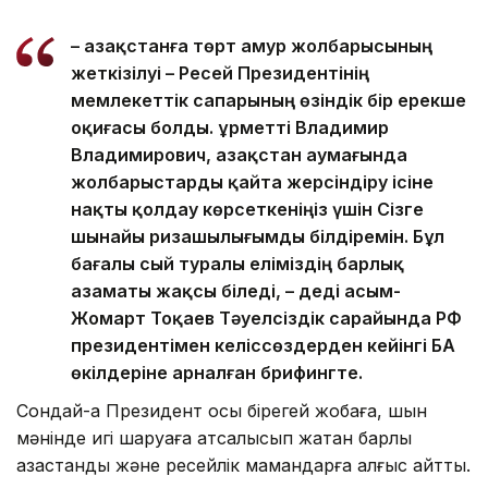
– Қазақстанға төрт амур жолбарысының
жеткізілуі – Ресей Президентінің
мемлекеттік сапарының өзіндік бір ерекше
оқиғасы болды. Құрметті Владимир
Владимирович, Қазақстан аумағында
жолбарыстарды қайта жерсіндіру ісіне
нақты қолдау көрсеткеніңіз үшін Сізге
шынайы ризашылығымды білдіремін. Бұл
бағалы сый туралы еліміздің барлық
азаматы жақсы біледі, – деді Қасым-
Жомарт Тоқаев Тәуелсіздік сарайында РФ
президентімен келіссөздерден кейінгі БАҚ
өкілдеріне арналған брифингте.
Сондай-ақ Президент осы бірегей жобаға, шын
мәнінде игі шаруаға атсалысып жатқан барлық
қазақстандық және ресейлік мамандарға алғыс айтты.