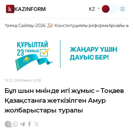
KAZINFORM
KZ
Сайлау-2026
Конституциялық реформа
Арнайы жо
Тренд:
15:22, 28 Мамыр 2026
Бұл шын мәнінде игі жұмыс – Тоқаев
Қазақстанға жеткізілген Амур
жолбарыстары туралы