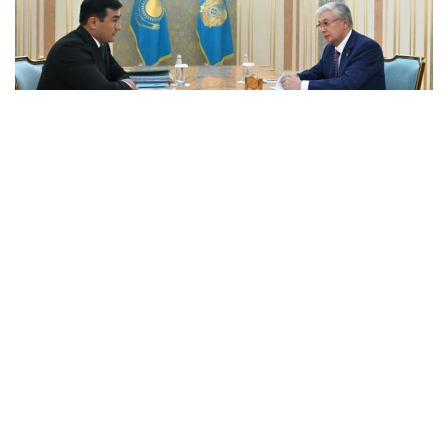
Фото: Ақорда
Президентке бұған дейін берген
тапсырмаларының орындалу барысы және
холдингті дамытудың негізгі бағыттары баяндалды.
Қасым-Жомарт Тоқаевқа инвестициялық және
кредиттік портфель 14,3 триллион теңгеге жетіп,
16,5 триллион теңгеге дейін артады деп болжанып
отырғаны, бұл ретте жыл сайынғы таза пайда
көлемі 400 миллиард теңгеден асатыны жөнінде
мәлімет берілді.