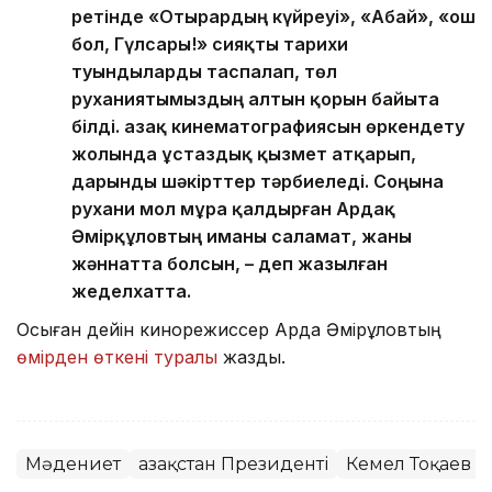
ретінде «Отырардың күйреуі», «Абай», «Қош
бол, Гүлсары!» сияқты тарихи
туындыларды таспалап, төл
руханиятымыздың алтын қорын байыта
білді. Қазақ кинематографиясын өркендету
жолында ұстаздық қызмет атқарып,
дарынды шәкірттер тәрбиеледі. Соңына
рухани мол мұра қалдырған Ардақ
Әмірқұловтың иманы саламат, жаны
жәннатта болсын, – деп жазылған
жеделхатта.
Осыған дейін кинорежиссер Ардақ Әмірқұловтың
өмірден өткені туралы
жаздық.
Мәдениет
Қазақстан Президенті
Кемел Тоқаев