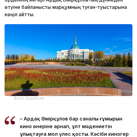
өтуіне байланысты марқұмның туған-туыстарына
көңіл айтты.
Фото: Kazinform
– Ардақ Әмірқұлов бар саналы ғұмырын
кино өнеріне арнап, ұлт мәдениетін
ұлықтауға мол үлес қосты. Кәсіби киногер