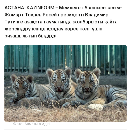
АСТАНА. KAZINFORM – Мемлекет басшысы Қасым-
Жомарт Тоқаев Ресей президенті Владимир
Путинге Қазақстан аумағында жолбарысты қайта
жерсіндіру ісінде қолдау көрсеткені үшін
ризашылығын білдірді.
Фото: Алматы әкімдігі