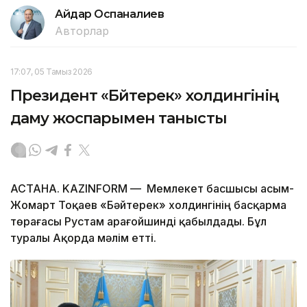
Айдар Оспаналиев
Авторлар
17:07, 05 Тамыз 2026
Президент «Бәйтерек» холдингінің
даму жоспарымен танысты
АСТАНА. KAZINFORM — Мемлекет басшысы Қасым-
Жомарт Тоқаев «Бәйтерек» холдингінің басқарма
төрағасы Рустам Қарағойшинді қабылдады. Бұл
туралы Ақорда мәлім етті.