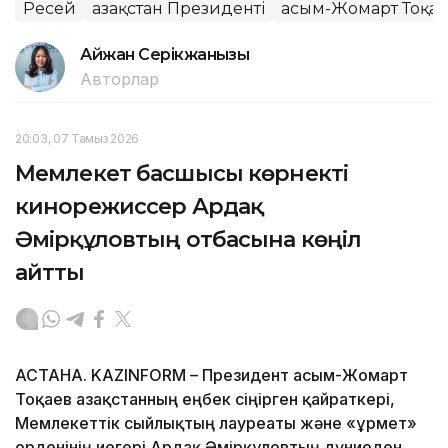
Ресей
Қазақстан Президенті
Қасым-Жомарт Тоқа
Айжан Серікжанқызы
Авторлар
20:03, 07 Тамыз 2026
Мемлекет басшысы көрнекті
кинорежиссер Ардақ
Әмірқұловтың отбасына көңіл
айтты
АСТАНА. KAZINFORM – Президент Қасым-Жомарт
Тоқаев Қазақстанның еңбек сіңірген қайраткері,
Мемлекеттік сыйлықтың лауреаты және «Құрмет»
орденінің иегері Ардақ Әмірқұловтың дүниеден