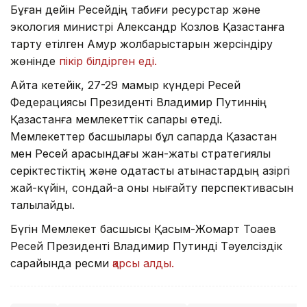
Бұған дейін Ресейдің табиғи ресурстар және
экология министрі Александр Козлов Қазақстанға
тарту етілген Амур жолбарыстарын жерсіндіру
жөнінде
пікір білдірген еді.
Айта кетейік, 27-29 мамыр күндері Ресей
Федерациясы Президенті Владимир Путиннің
Қазақстанға мемлекеттік сапары өтеді.
Мемлекеттер басшылары бұл сапарда Қазақстан
мен Ресей арасындағы жан-жақты стратегиялық
серіктестіктің және одақтастық қатынастардың қазіргі
жай-күйін, сондай-ақ оны нығайту перспективасын
талқылайды.
Бүгін Мемлекет басшысы Қасым-Жомарт Тоқаев
Ресей Президенті Владимир Путинді Тәуелсіздік
сарайында ресми
қарсы алды.