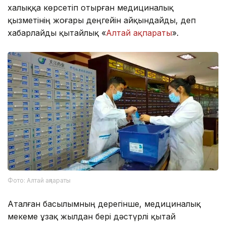
халыққа көрсетіп отырған медициналық
қызметінің жоғары деңгейін айқындайды, деп
хабарлайды қытайлық «
Алтай ақпараты
».
Фото: Алтай ақпараты
Аталған басылымның дерегінше, медициналық
мекеме ұзақ жылдан бері дәстүрлі қытай