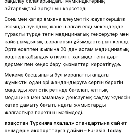
бақылау салаларындағы мүмкіндіктерінің
айтарлықтай артқанын көрсетеді.
Сонымен қатар емхана әлеуметтік жауапкершілік
аясында ауылдық және шалғай елді мекендерде
тұрақты түрде тегін медициналық тексерулер мен
қайырымдылық шараларын ұйымдастырып келеді.
Орта есеппен жылына 20-дан астам медициналық
көшпелі қабылдау өткізіліп, халыққа тегін дәрі-
дәрмек пен кеңес беру қызметтері көрсетілуде.
Мекеме басшылығы бұл марапатты алдағы
жұмысты одан әрі жандандыруға серпін беретін
маңызды жетістік ретінде бағалап, ұлттық
медицина мен заманауи денсаулық сақтау жүйесін
қатар дамыту бағытындағы жұмыстарды
жалғастыра беретінін мәлімдеді.
Қазақстан Түркияға «халал» стандартына сай ет
өнімдерін экспорттауға дайын – Eurasia Today