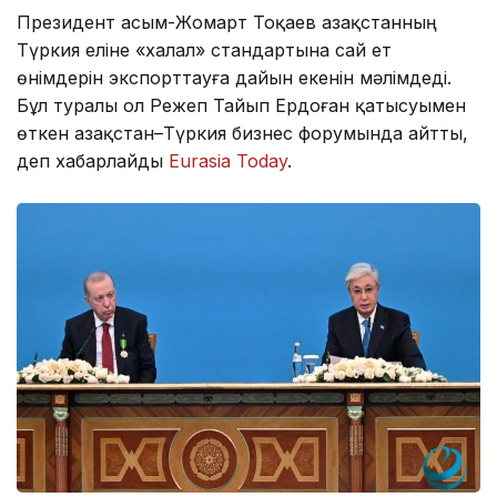
Президент Қасым-Жомарт Тоқаев Қазақстанның
Түркия еліне «халал» стандартына сай ет
өнімдерін экспорттауға дайын екенін мәлімдеді.
Бұл туралы ол Режеп Тайып Ердоған қатысуымен
өткен Қазақстан–Түркия бизнес форумында айтты,
деп хабарлайды
Eurasia Today
.