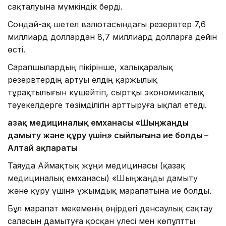
сақталуына мүмкіндік берді.
Сондай-ақ шетел валютасындағы резервтер 7,6
миллиард доллардан 8,7 миллиард долларға дейін
өсті.
Сарапшылардың пікірінше, халықаралық
резервтердің артуы елдің қаржылық
тұрақтылығын күшейтіп, сыртқы экономикалық
тәуекелдерге төзімділігін арттыруға ықпал етеді.
Қазақ медициналық емханасы «Шыңжаңды
дамыту және құру үшін» сыйлығына ие болды –
Алтай ақпараты
Таяуда Аймақтық жұңи медицинасы (қазақ
медициналық емханасы) «Шыңжаңды дамыту
және құру үшін» ұжымдық марапатына ие болды.
Бұл марапат мекеменің өңірдегі денсаулық сақтау
саласын дамытуға қосқан үлесі мен көпұлтты