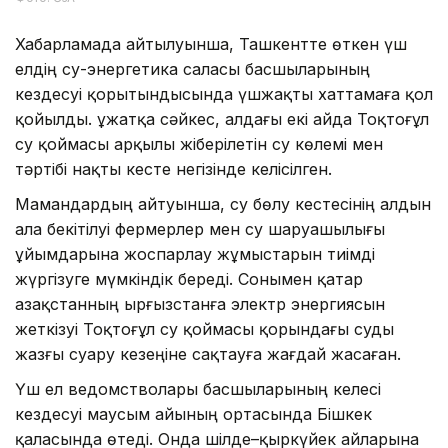
Хабарламада айтылуынша, Ташкентте өткен үш
елдің су-энергетика саласы басшыларының
кездесуі қорытындысында үшжақты хаттамаға қол
қойылды. Құжатқа сәйкес, алдағы екі айда Тоқтоғұл
су қоймасы арқылы жіберілетін су көлемі мен
тәртібі нақты кесте негізінде келісілген.
Мамандардың айтуынша, су бөлу кестесінің алдын
ала бекітілуі фермерлер мен су шаруашылығы
ұйымдарына жоспарлау жұмыстарын тиімді
жүргізуге мүмкіндік береді. Сонымен қатар
Қазақстанның Қырғызстанға электр энергиясын
жеткізуі Тоқтоғұл су қоймасы қорындағы суды
жазғы суару кезеңіне сақтауға жағдай жасаған.
Үш ел ведомстволары басшыларының келесі
кездесуі маусым айының ортасында Бішкек
қаласында өтеді. Онда шілде–қыркүйек айларына