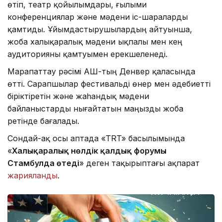
өтіп, театр қойылымдары, ғылыми
конференциялар және мәдени іс-шараларды
қамтиды. Ұйымдастырушылардың айтуынша,
жоба халықаралық мәдени ықпалы мен кең
аудиторияны қамтуымен ерекшеленеді.
Марапаттау рәсімі АҚШ-тың Денвер қаласында
өтті. Сарапшылар фестивальді өнер мен әдебиетті
біріктіретін және жаһандық мәдени
байланыстарды нығайтатын маңызды жоба
ретінде бағалады.
Сондай-ақ осы аптада «TRT» басылымында
«
Халықаралық нөлдік қалдық форумы
Стамбулда өтеді
» деген тақырыптағы ақпарат
жарияланды
.