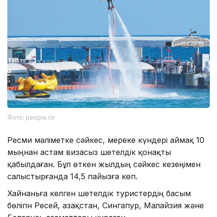
Фото: people.cn
Ресми мәліметке сәйкес, мереке күндері аймақ 10
мыңнан астам визасыз шетелдік қонақты
қабылдаған. Бұл өткен жылдың сәйкес кезеңімен
салыстырғанда 14,5 пайызға көп.
Хайнаньға келген шетелдік туристердің басым
бөлігін Ресей, Қазақстан, Сингапур, Малайзия және