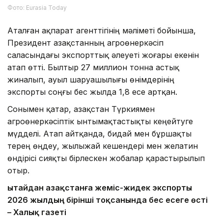
Фото: Eurasia Today
Аталған ақпарат агенттігінің мәліметі бойынша,
Президент Қазақстанның агроөнеркәсіп
саласындағы экспорттық әлеуеті жоғары екенін
атап өтті. Былтыр 27 миллион тонна астық
жиналып, ауыл шаруашылығы өнімдерінің
экспорты соңғы бес жылда 1,8 есе артқан.
Сонымен қатар, Қазақстан Түркиямен
агроөнеркәсіптік ынтымақтастықты кеңейтуге
мүдделі. Атап айтқанда, бидай мен бұршақты
терең өңдеу, жылыжай кешендері мен желатин
өндірісі сияқты бірлескен жобалар қарастырылып
отыр.
Қытайдан Қазақстанға жеміс-жидек экспорты
2026 жылдың бірінші тоқсанында бес есеге өсті
– Халық газеті