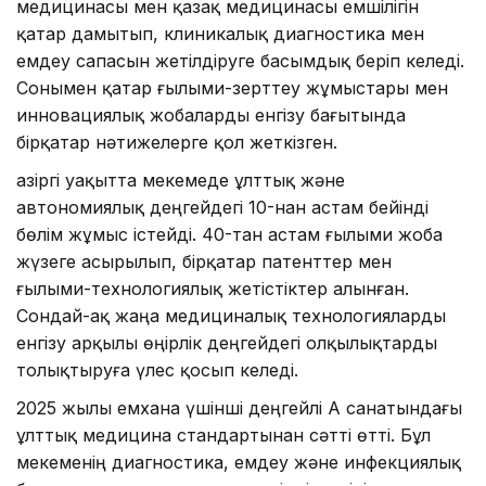
медицинасы мен қазақ медицинасы емшілігін
қатар дамытып, клиникалық диагностика мен
емдеу сапасын жетілдіруге басымдық беріп келеді.
Сонымен қатар ғылыми-зерттеу жұмыстары мен
инновациялық жобаларды енгізу бағытында
бірқатар нәтижелерге қол жеткізген.
Қазіргі уақытта мекемеде ұлттық және
автономиялық деңгейдегі 10-нан астам бейінді
бөлім жұмыс істейді. 40-тан астам ғылыми жоба
жүзеге асырылып, бірқатар патенттер мен
ғылыми-технологиялық жетістіктер алынған.
Сондай-ақ жаңа медициналық технологияларды
енгізу арқылы өңірлік деңгейдегі олқылықтарды
толықтыруға үлес қосып келеді.
2025 жылы емхана үшінші деңгейлі А санатындағы
ұлттық медицина стандартынан сәтті өтті. Бұл
мекеменің диагностика, емдеу және инфекциялық