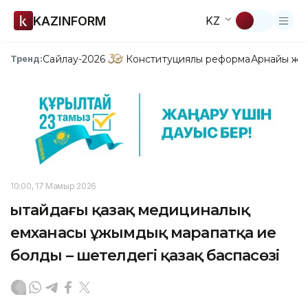
KAZINFORM
KZ
Сайлау-2026
Конституциялық реформа
Арнайы жо
Тренд:
10:00, 17 Мамыр 2026
Қытайдағы қазақ медициналық
емханасы ұжымдық марапатқа ие
болды – шетелдегі қазақ баспасөзі