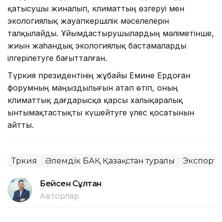
қатысушы жиналып, климаттың өзгеруі мен
экологиялық жауапкершілік мәселелерін
талқылайды. Ұйымдастырушылардың мәліметінше,
жиын жаһандық экологиялық бастамаларды
ілгерілетуге бағытталған.
Түркия президентінің жұбайы Емине Ердоған
форумның маңыздылығын атап өтіп, оның
климаттық дағдарысқа қарсы халықаралық
ынтымақтастықты күшейтуге үлес қосатынын
айтты.
Түркия
Әлемдік БАҚ Қазақстан туралы
Экспорт
Бейсен Сұлтан
Авторлар