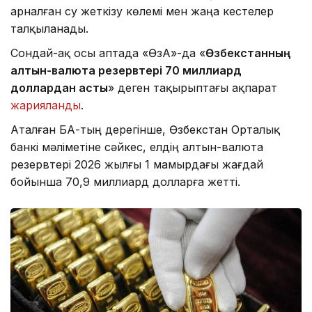
арналған су жеткізу көлемі мен жаңа кестелер
талқыланады.
Сондай-ақ осы аптада «ӨзА»-да «
Өзбекстанның
алтын-валюта резервтері 70 миллиард
доллардан асты
» деген тақырыптағы ақпарат
жарияланды
.
Аталған БАҚ-тың дерегінше, Өзбекстан Орталық
банкі мәліметіне сәйкес, елдің алтын-валюта
резервтері 2026 жылғы 1 мамырдағы жағдай
бойынша 70,9 миллиард долларға жетті.