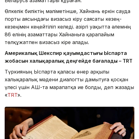
Беларусь азаматтары құраған.
Өлкелік биліктің мәліметінше, Хайнань еркін сауда
порты аясындағы визасыз кіру саясаты кезең-
кезеңімен кеңейтіліп келеді. Қазіргі уақытта әлемнің
86 елінің азаматтары Хайнаньға қарапайым
төлқұжатпен визасыз кіре алады.
Америкалық Шекспир қауымдастығы Ыспарта
жобасын халықаралық деңгейде бағалады – TRT
Түркияның Ыспарта қаласы өнер арқылы
халықаралық мәдени диалогты дамытуға қосқан
үлесі үшін АҚШ-та марапатқа ие болды, деп жазады
«
TRT
».