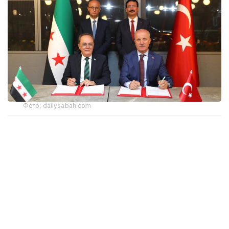
Фото: dailysabah.com
Түркияның Жоғары білім кеңесі (YÖK) мен
Сирияның Жоғары білім және ғылыми зерттеулер
министрлігі өзара түсіністік туралы меморандумға
қол қойды.
Құжат Дамаскіде Сирия–Түркия бірлескен
университетін құруды көздейді.
Меморандум жоғары білім, ғылым және технология