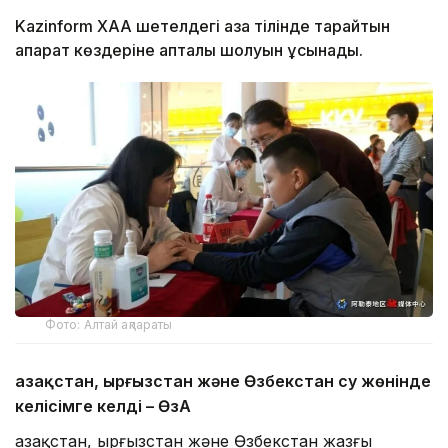
Kazinform ХАА шетелдегі қазақ тілінде тарайтын
ақпарат көздеріне апталық шолуын ұсынады.
Фото: Алтай ақпараты
Қазақстан, Қырғызстан және Өзбекстан су жөнінде
келісімге келді
– ӨзА
Қазақстан, Қырғызстан және Өзбекстан жазғы