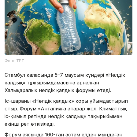
Фото: ТРТ
Стамбул қаласында 5–7 маусым күндері «Нөлдік
қалдық» тұжырымдамасына арналған
Халықаралық нөлдік қалдық форумы өтеді.
Іс-шараны «Нөлдік қалдық» қоры ұйымдастырып
отыр. Форум «Анталияға апарар жол: Климаттық
іс-қимыл ретінде нөлдік қалдық» тақырыбымен
екінші рет өткізіледі.
Форум аясында 160-тан астам елден мыңдаған