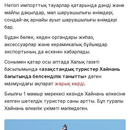
Негізгі импорттық тауарлар қатарында дәнді және
майлы дақылдар, мал шаруашылығы өнімдері,
сондай-ақ арнайы ауыл шаруашылығы өнімдері
бар.
Бұдан бөлек, кеден органдары жиһаз,
аксессуарлар және керамикалық бұйымдар
экспортының да өскенін хабарлады.
Сонымен қатар осы аптада Халық газеті
басылымында «
Қазақстандық туристер Хайнань
бағытында белсенділік танытты
» деген
мазмұндағы ақпарат
жарық көрді
.
Биылғы 1 мамыр мерекесі кезінде Хайнань өлкесіне
келген шетелдік туристер саны артты. Бұл туралы
Хайнань өлкелік үкіметі мәлімдеген.