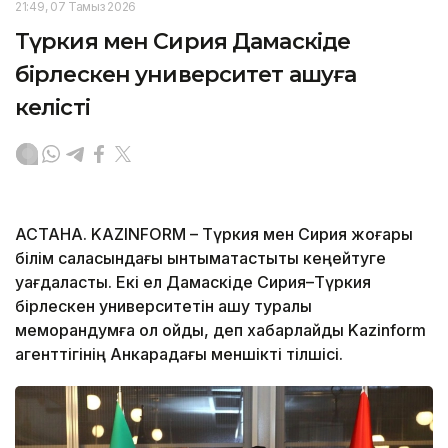
21:49, 07 Тамыз 2026
Түркия мен Сирия Дамаскіде
бірлескен университет ашуға
келісті
АСТАНА. KAZINFORM – Түркия мен Сирия жоғары
білім саласындағы ынтымақтастықты кеңейтуге
уағдаласты. Екі ел Дамаскіде Сирия–Түркия
бірлескен университетін ашу туралы
меморандумға қол қойды, деп хабарлайды Kazinform
агенттігінің Анкарадағы меншікті тілшісі.