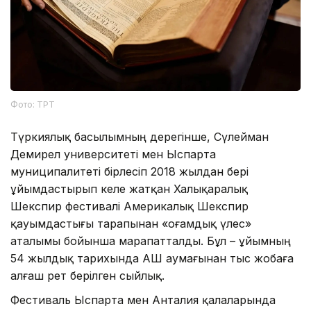
Фото: ТРТ
Түркиялық басылымның дерегінше, Сүлейман
Демирел университеті мен Ыспарта
муниципалитеті бірлесіп 2018 жылдан бері
ұйымдастырып келе жатқан Халықаралық
Шекспир фестивалі Америкалық Шекспир
қауымдастығы тарапынан «Қоғамдық үлес»
аталымы бойынша марапатталды. Бұл – ұйымның
54 жылдық тарихында АҚШ аумағынан тыс жобаға
алғаш рет берілген сыйлық.
Фестиваль Ыспарта мен Анталия қалаларында