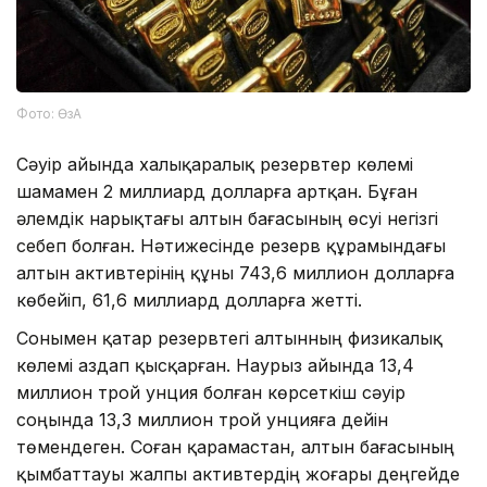
Фото: ӨзА
Сәуір айында халықаралық резервтер көлемі
шамамен 2 миллиард долларға артқан. Бұған
әлемдік нарықтағы алтын бағасының өсуі негізгі
себеп болған. Нәтижесінде резерв құрамындағы
алтын активтерінің құны 743,6 миллион долларға
көбейіп, 61,6 миллиард долларға жетті.
Сонымен қатар резервтегі алтынның физикалық
көлемі аздап қысқарған. Наурыз айында 13,4
миллион трой унция болған көрсеткіш сәуір
соңында 13,3 миллион трой унцияға дейін
төмендеген. Соған қарамастан, алтын бағасының
қымбаттауы жалпы активтердің жоғары деңгейде