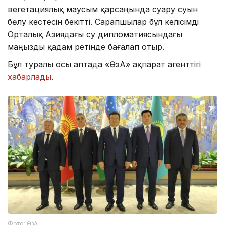
вегетациялық маусым қарсаңында суару суын
бөлу кестесін бекітті. Сарапшылар бұл келісімді
Орталық Азиядағы су дипломатиясындағы
маңызды қадам ретінде бағалап отыр.
Бұл туралы осы аптада «ӨзА» ақпарат агенттігі
хабарлады
.
Фото: ӨзА