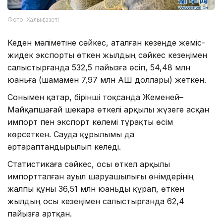
Фото: Халық газеті
Кеден мәліметіне сәйкес, аталған кезеңде жеміс-
жидек экспорты өткен жылдың сәйкес кезеңімен
салыстырғанда 532,5 пайызға өсіп, 54,48 млн
юаньға (шамамен 7,97 млн АҚШ доллары) жеткен.
Сонымен қатар, бірінші тоқсанда Жеменей–
Майқапшағай шекара өткелі арқылы жүзеге асқан
импорт пен экспорт көлемі тұрақты өсім
көрсеткен. Сауда құрылымы да
әртараптандырылып келеді.
Статистикаға сәйкес, осы өткел арқылы
импортталған ауыл шаруашылығы өнімдерінің
жалпы құны 36,51 млн юаньды құрап, өткен
жылдың осы кезеңімен салыстырғанда 62,4
пайызға артқан.