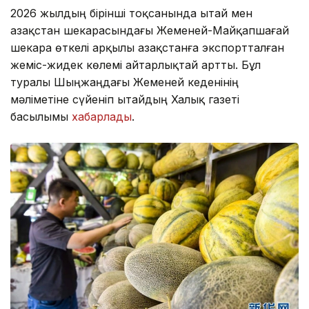
2026 жылдың бірінші тоқсанында Қытай мен
Қазақстан шекарасындағы Жеменей-Майқапшағай
шекара өткелі арқылы Қазақстанға экспортталған
жеміс-жидек көлемі айтарлықтай артты. Бұл
туралы Шыңжаңдағы Жеменей кеденінің
мәліметіне сүйеніп Қытайдың Халық газеті
басылымы
хабарлады
.