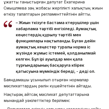
Құжатты таныстырған депутат Екатерина
Смышляева заң жобасы жергілікті халықтың жиын
өткізу талаптарын регламенттейтінін айтты.
– Жиын өткізуге бастама көтерушілер үшін
хабарлама тәртібі енгізіледі. Аумақтық
кеңестердің құрылу тәртібі мен
функциялары нақтыланды. Бұған дейін
аумақтық кеңестер туралы норма іс
жүзінде жұмыс істемей, қолданылмай
келген. Бұл ірі ауылдар мен қала
тұрғындарының басқаруға көбірек
қатысуына мүмкіндік береді, - деді ол.
Баяндамашы ұсынылып отырған нормалар
мәслихаттардың рөлін күшейтетінін айтады.
Нақтырақ айтсақ мәслихат депутаттарына
мынандай уәкілеттіктер берілмек:
– Депутаттар әкімнің халықпен кездесуінен кейін