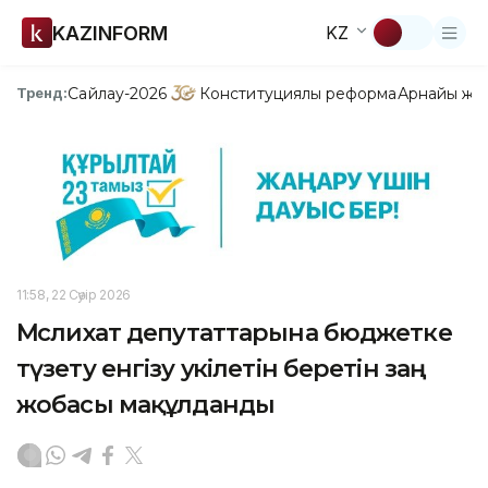
KAZINFORM
KZ
Сайлау-2026
Конституциялық реформа
Арнайы жо
Тренд:
11:58, 22 Сәуір 2026
Мәслихат депутаттарына бюджетке
түзету енгізу уәкілетін беретін заң
жобасы мақұлданды