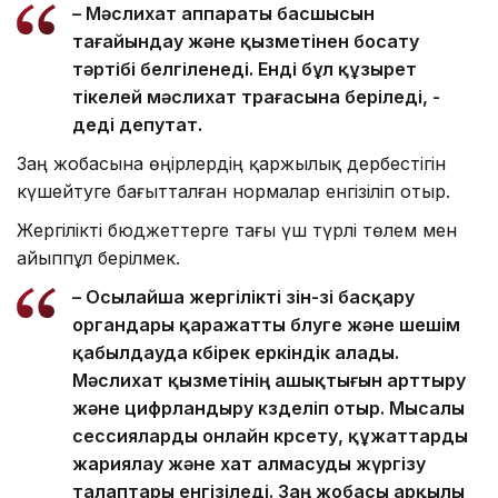
– Мәслихат аппараты басшысын
тағайындау және қызметінен босату
тәртібі белгіленеді. Енді бұл құзырет
тікелей мәслихат төрағасына беріледі, -
деді депутат.
Заң жобасына өңірлердің қаржылық дербестігін
күшейтуге бағытталған нормалар енгізіліп отыр.
Жергілікті бюджеттерге тағы үш түрлі төлем мен
айыппұл берілмек.
– Осылайша жергілікті өзін-өзі басқару
органдары қаражатты бөлуге және шешім
қабылдауда көбірек еркіндік алады.
Мәслихат қызметінің ашықтығын арттыру
және цифрландыру көзделіп отыр. Мысалы
сессияларды онлайн көрсету, құжаттарды
жариялау және хат алмасуды жүргізу
талаптары енгізіледі. Заң жобасы арқылы