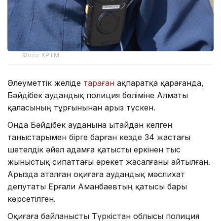
Фото: ҚР ІІМ
Әлеуметтік желіде
тараған
ақпаратқа қарағанда,
Бәйдібек аудандық полиция бөліміне Алматы
қаласының тұрғынынан арыз түскен.
Онда Бәйдібек ауданына Қытайдан келген
таныстарымен бірге барған кезде 34 жастағы
шетелдік әйел адамға қатысты еркінен тыс
жыныстық сипаттағы әрекет жасалғаны айтылған.
Арызда аталған оқиғаға аудандық мәслихат
депутаты Ерғали Аманбаевтың қатысы бары
көрсетілген.
Оқиғаға байланысты Түркістан облысы полиция