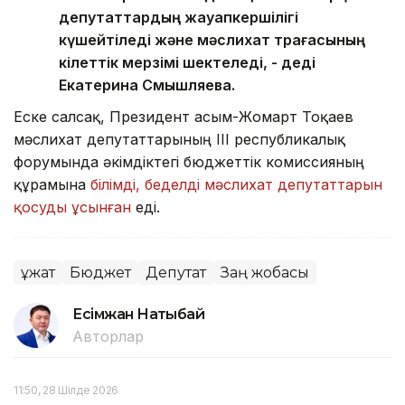
депутаттардың жауапкершілігі
күшейтіледі және мәслихат төрағасының
өкілеттік мерзімі шектеледі, - деді
Екатерина Смышляева.
Еске салсақ, Президент Қасым-Жомарт Тоқаев
мәслихат депутаттарының ІІІ республикалық
форумында әкімдіктегі бюджеттік комиссияның
құрамына
білімді, беделді мәслихат депутаттарын
қосуды ұсынған
еді.
Құжат
Бюджет
Депутат
Заң жобасы
Есімжан Нақтыбай
Авторлар
11:50, 28 Шілде 2026