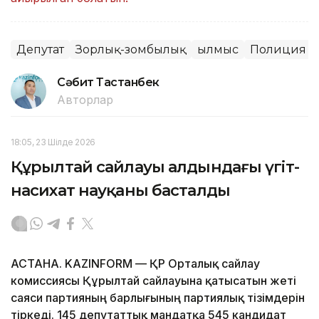
Депутат
Зорлық-зомбылық
Қылмыс
Полиция
Сәбит Тастанбек
Авторлар
18:05, 23 Шілде 2026
Құрылтай сайлауы алдындағы үгіт-
насихат науқаны басталды
АСТАНА. KAZINFORM — ҚР Орталық сайлау
комиссиясы Құрылтай сайлауына қатысатын жеті
саяси партияның барлығының партиялық тізімдерін
тіркеді. 145 депутаттық мандатқа 545 кандидат