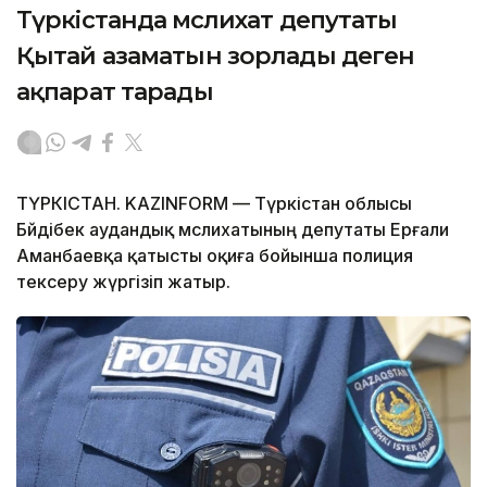
Түркістанда мәслихат депутаты
Қытай азаматын зорлады деген
ақпарат тарады
ТҮРКІСТАН. KAZINFORM — Түркістан облысы
Бәйдібек аудандық мәслихатының депутаты Ерғали
Аманбаевқа қатысты оқиға бойынша полиция
тексеру жүргізіп жатыр.