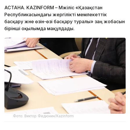
АСТАНА. KAZINFORM – Мәжіліс «Қазақстан
Республикасындағы жергілікті мемлекеттік
басқару және өзін-өзі басқару туралы» заң жобасын
бірінші оқылымда мақұлдады.
Фото: Виктор Федюнин/Kazinform