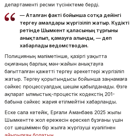
департаменті ресми түсініктеме берді.
— Аталған факті бойынша сотқа дейінгі
тергеу амалдары жүргізіліп жатыр. Күдікті
ретінде Шымкент қаласының тұрғыны
анықталып, қамауға алынды, — деп
хабарлады ведомстводан.
Полицияның мәліметінше, қазіргі уақытта
оқиғаның барлық мән-жайын анықтауға
бағытталған қажетті тергеу әрекеттері жүргізіліп
жатыр. Тергеу қорытындысы бойынша заңнамаға
сәйкес процессуалдық шешім қабылданады. Өзге
ақпарат Қылмыстық-процестік кодекстің 201-
бабына сәйкес жария етілмейтіні хабарланды.
Еске сала кетейік, Ерғали Аманбаев 2025 жылы
Шымкентте жол ережесін өрескел бұзғаны үшін
сот шешімімен бір жылға жүргізуші куәлігінен
айырылған болатын.