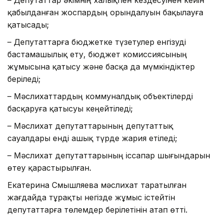
қабылданған жоспардың орындалуын бақылауға
қатысады;
– Депутаттарға бюджетке түзетулер енгізуді
бастамашылық ету, бюджет комиссиясының
жұмысына қатысу және басқа да мүмкіндіктер
беріледі;
– Мәслихаттардың коммуналдық объектілерді
басқаруға қатысуы кеңейтіледі;
– Мәслихат депутаттарының депутаттық
сауалдары енді ашық түрде жария етіледі;
– Мәслихат депутаттарының іссапар шығындарын
өтеу қарастырылған.
Екатерина Смышляева мәслихат таратылған
жағдайда тұрақты негізде жұмыс істейтін
депутаттарға төлемдер берілетінін атап өтті.