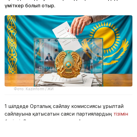
үміткер болып отыр.
Фото: Kazinform / ЖИ
1 шілдеде Орталық сайлау комиссиясы Құрылтай
сайлауына қатысатын саяси партиялардың
тізімін
бекітті. Олардың қатарында «Ақ жол»
демократиялық партиясы, «Ауыл» партиясы,
«Әділет» саяси партиясы, Жалпыұлттық социал-