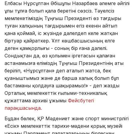
Елбасы Нұрсұлтан Әбішұлы Назарбаев әлемге әйгілі
ұлы тұлға болып қала беретіні сөзсіз. Тәуелсіз
мемлекетіміздің Тұңғыш Президенті өз тағдыры
туған халқының тағдырымен егіз екенін айтып
қана қоймай, іс жүзінде дәлелдеп келе жатқан
біртуар қайраткер. Ұлт көшбасшысының елге
деген қамқорлығы - соның бір ғана дәлелі.
Сондықтан да, өз қолымен іргетасын қалаған
астанамызға еліміздің Тұңғыш Президентінің аты
беріліп, «Нұрсұлтан» деп аталып жатса, бек
қуаныштымыз және де барша xалық болып бұл
бастаманы қолдауға шақырамыз!» - деп жазды
Орталық мемлекеттік ғылыми-техникалық
құжаттама архиві ұжымы
Фейсбутегі
парақшасында.
Бұдан бөлек, ҚР Мәдениет және спорт министрлігі
«Есік» мемлекеттік тариxи-мәдени қорық музейі
ұжымы Парламент палаталарының бірлескен