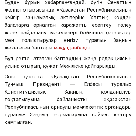
Бұдан бұрын хабарланғандай, бүгін Сенаттың
жалпы отырысында «Қазақстан Республикасының
кейбір заңнамалық актілеріне Ұлттық қордан
балаларға арналған қаражатты есептеу, төлеу
және пайдалану мәселелері бойынша өзгерістер
мен толықтырулар енгізу туралы» Заңның
жекелеген баптары
мақұлданбады
.
Бұл ретте, аталған баптардың жаңа редакциясын
ұсына отырып, құжат Мәжіліске қайтарылды.
Осы құжатта «Қазақстан Республикасының
Тұңғыш Президенті — Елбасы туралы»
Конституциялық Заңның қолданылуы
тоқтатылуына байланысты «Қазақстан
Республикасының арнаулы мемлекеттік органдары
туралы» Заңның нормаларына сәйкес келтіру
қамтылған.