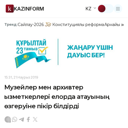
KAZINFORM
KZ
Сайлау-2026
Конституциялық реформа
Арнайы жо
Тренд:
15:31, 21 Наурыз 2019
Музейлер мен архивтер
қызметкерлері елорда атауының
өзгеруіне пікір білдірді