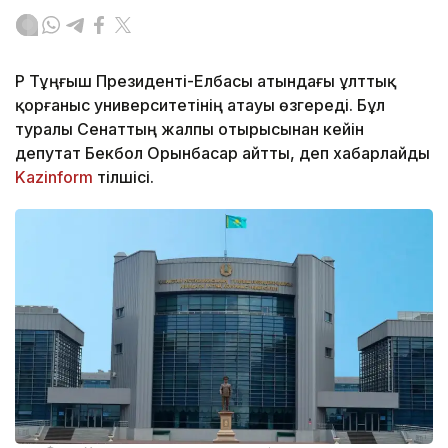
ҚР Тұңғыш Президенті-Елбасы атындағы ұлттық
қорғаныс университетінің атауы өзгереді. Бұл
туралы Сенаттың жалпы отырысынан кейін
депутат Бекбол Орынбасар айтты, деп хабарлайды
Kazinform
тілшісі.