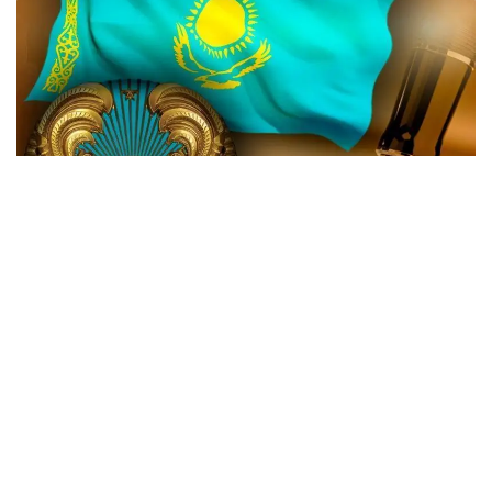
Жаңа өзгеріске сай, Мемлекеттік күзет қызметінің
(МКҚ) басты функциясы қатарынан ҚР Тұңғыш
Президенті - Елбасының қауіпсіздігін қамтамасыз
ету міндеті алынып тасталды.
«Міндеттері - Қазақстан Республикасы
Президентінің және басқа да күзетілетін