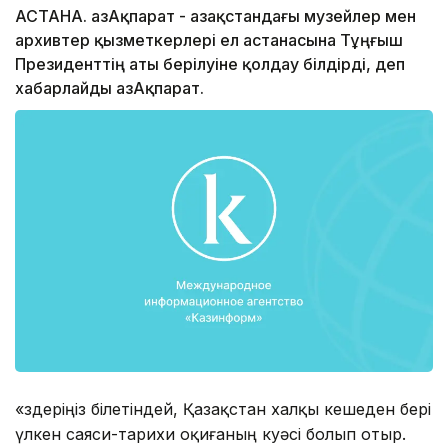
АСТАНА. ҚазАқпарат - Қазақстандағы музейлер мен
архивтер қызметкерлері ел астанасына Тұңғыш
Президенттің аты берілуіне қолдау білдірді, деп
хабарлайды ҚазАқпарат.
«Өздеріңіз білетіндей, Қазақстан халқы кешеден бері
үлкен саяси-тарихи оқиғаның куәсі болып отыр.