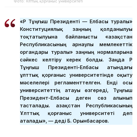
Фото: Ұлттық қорғаныс университеті
«ҚР Тұңғыш Президенті — Елбасы туралы»
Конституциялық заңның қолданылуы
тоқтатылуына байланысты «Қазақстан
Республикасының арнаулы мемлекеттік
органдары туралы» заңның нормаларына
сәйкес келтіру керек болды. Заңда ҚР
Тұңғыш Президенті-Елбасы атындағы
ұлттық қорғаныс университетінде оқыту
мәселелері регламенттелген. Енді осы
университеттің атауы өзгереді, Тұңғыш
Президент-Елбасы деген сөз алынып
тасталады. Қазақстан Республикасының
Ұлттық қорғаныс университеті деп
аталады», — деді Б. Орынбасаров.