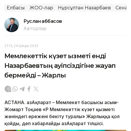
Елбасы
ЖОО-лар
Нұрсұлтан Назарбаев
Сенат
Руслан Ғаббасов
Авторлар
21:13, 24 Шілде 2023
Мемлекеттік күзет қызметі енді
Назарбаевтың қауіпсіздігіне жауап
бермейді – Жарлық
АСТАНА. ҚазАқпарат – Мемлекет басшысы Қасым-
Жомарт Тоқаев «ҚР Мемлекеттік күзет қызметі
жөніндегі ережені бекіту туралы» Жарлыққа қол
қойды, деп хабарлайды ҚазАқпарат тілшісі.