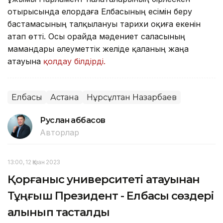
отырысында елордаға Елбасының есімін беру
бастамасының талқылануы тарихи оқиға екенін
атап өтті. Осы орайда мәдениет саласының
мамандары әлеуметтік желіде қаланың жаңа
атауына
қолдау білдірді.
Елбасы
Астана
Нұрсұлтан Назарбаев
Руслан Ғаббасов
Авторлар
13:00, 12 Қазан 2023
Қорғаныс университеті атауынан
Тұңғыш Президент - Елбасы сөздері
алынып тасталды