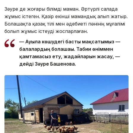
Зәуре де жоғары білімді маман. Әртүрлі салада
жұмыс істеген. Қазір екінші мамандық алып жатыр.
Болашақта қазақ тілі мен әдебиеті пәнінің мұғалімі
болып жұмыс істеуді жоспарлаған.
—
Ауылға көшудегі басты мақсатымыз —
балалардың болашағы. Табиғи өніммен
қамтамасыз ету, жағдайларын жасау, —
дейді Зәуре Башенова.