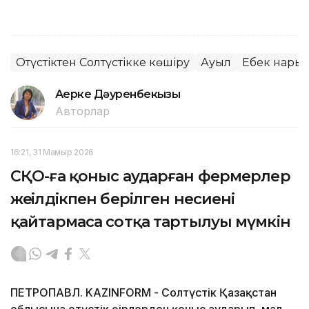
Оңтүстіктен Солтүстікке көшіру
Ауыл
Еңбек нары
Ақерке Дәуренбекқызы
Авторлар
16:21, 31 Мамыр 2026
СҚО-ға қоныс аударған фермерлер
жеңілдікпен берілген несиені
қайтармаса сотқа тартылуы мүмкін
ПЕТРОПАВЛ. KAZINFORM - Солтүстік Қазақстан
облысына оңтүстік өңірлерден қоныс аударып, мал