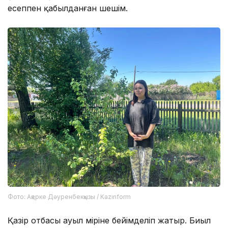
есеппен қабылданған шешім.
Фото: Ақерке Дәуренбекқызы / Kazinform
Қазір отбасы ауыл өміріне бейімделіп жатыр. Биыл