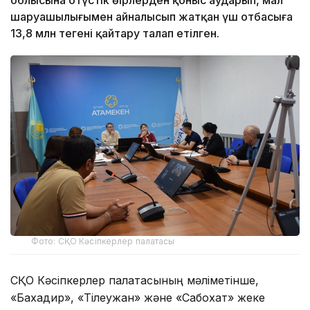
шаруашылығымен айналысып жатқан үш отбасыға
13,8 млн теңгені қайтару талап етілген.
Фото: СҚО Кәсіпкерлер палатасы
СҚО Кәсіпкерлер палатасының мәліметінше,
«Бахадир», «Тілеужан» және «Сабохат» жеке