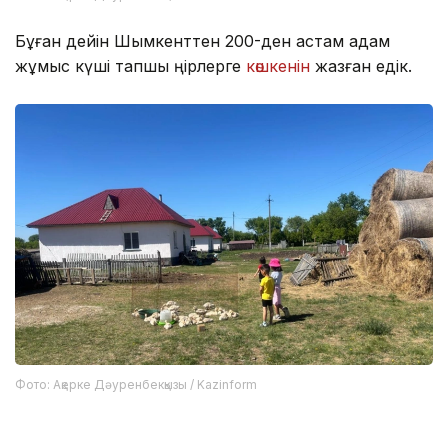
Бұған дейін Шымкенттен 200-ден астам адам
жұмыс күші тапшы өңірлерге
көшкенін
жазған едік.
Фото: Ақерке Дәуренбекқызы / Kazinform