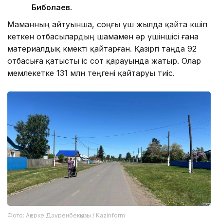
Биболаев.
Маманның айтуынша, соңғы үш жылда қайта көшіп
кеткен отбасылардың шамамен әр үшіншісі ғана
материалдық көмекті қайтарған. Қазіргі таңда 92
отбасыға қатысты іс сот қарауында жатыр. Олар
мемлекетке 131 млн теңгені қайтаруы тиіс.
Фото: Ақерке Дәуренбекқызы / Kazinform