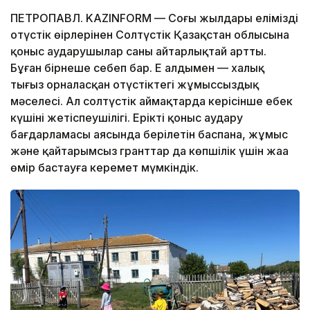
ПЕТРОПАВЛ. KAZINFORM — Соңғы жылдары еліміздің
оңтүстік өңірлерінен Солтүстік Қазақстан облысына
қоныс аударушылар саны айтарлықтай артты.
Бұған бірнеше себеп бар. Ең алдымен — халық
тығыз орналасқан оңтүстіктегі жұмыссыздық
мәселесі. Ал солтүстік аймақтарда керісінше еңбек
күшінің жетіспеушілігі. Ерікті қоныс аудару
бағдарламасы аясында берілетін баспана, жұмыс
және қайтарымсыз гранттар да көпшілік үшін жаңа
өмір бастауға керемет мүмкіндік.