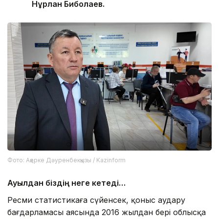
Нұрлан Биболаев.
Фото: Ақерке Дәуренбекқызы / Kazinform
Ауылдан біздің неге кетеді…
Ресми статистикаға сүйенсек, қоныс аудару
бағдарламасы аясында 2016 жылдан бері облысқа