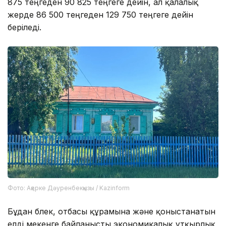
875 теңгеден 90 825 теңгеге дейін, ал қалалық
жерде 86 500 теңгеден 129 750 теңгеге дейін
беріледі.
Фото: Ақерке Дәуренбекқызы / Kazinform
Бұдан бөлек, отбасы құрамына және қоныстанатын
елді мекенге байланысты экономикалық ұтқырлық