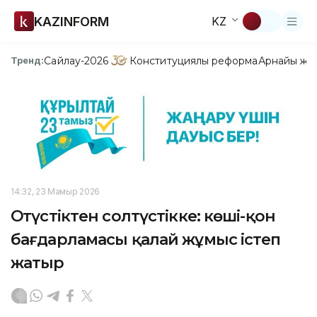
KAZINFORM
KZ
Сайлау-2026
Конституциялық реформа
Арнайы жо
Тренд:
14:32, 23 Мамыр 2026
Оңтүстіктен солтүстікке: көші-қон
бағдарламасы қалай жұмыс істеп
жатыр