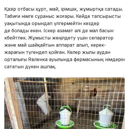
Қазір отбасы құрт, май, ірімшік, жұмыртқа сатады.
Табиғи өнімге сұраныс жоғары. Кейде тапсырысты
уақытында орындап үлгермейтін кездер
де болады екен. Іскер азамат әлі де мал басын
көбейтпек. Жұмысты жеңілдету үшін сепаратор
және май шайқайтын аппарат алып, керек-
жарағын түгендеп қойған. Келер жылы аудан
орталығы Явленка ауылында фермасының өнімдерін
сататын дүкен ашпақ.