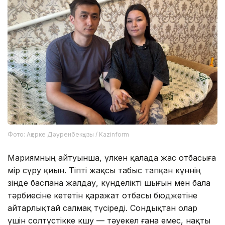
Фото: Ақерке Дәуренбекқызы / Kazinform
Мариямның айтуынша, үлкен қалада жас отбасыға
өмір сүру қиын. Тіпті жақсы табыс тапқан күннің
өзінде баспана жалдау, күнделікті шығын мен бала
тәрбиесіне кететін қаражат отбасы бюджетіне
айтарлықтай салмақ түсіреді. Сондықтан олар
үшін солтүстікке көшу — тәуекел ғана емес, нақты