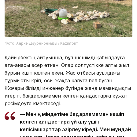
Фото: Ақерке Дәуренбекқызы / Kazinform
Қайырбектің айтуынша, бұл шешімді қабылдауға
ата-анасы әсер еткен. Олар солтүстікке алты жыл
бұрын көшіп келген екен. Жас отбасы ауылдағы
тұрмысты көріп, осы жақта қалуға бел буған.
Жоғары білімді инженер бүгінде жаңа мамандықты
игеріп, бағдарламамен келген қандастарға құжат
рәсімдеуге көмектеседі.
—
Менің міндетіме бағдарламамен көшіп
келген қандастарға үй алу үшін
келісімшарттар әзірлеу кіреді. Мен мұндай
жұмысты істеп көрмегенмін, өзім оқыған