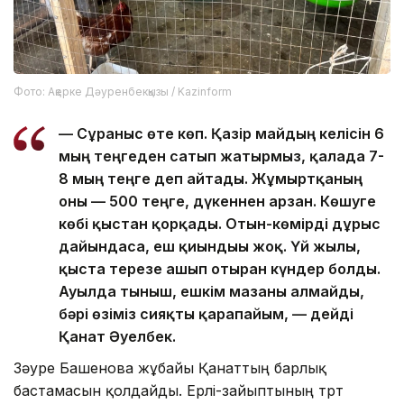
Фото: Ақерке Дәуренбекқызы / Kazinform
—
Сұраныс өте көп. Қазір майдың келісін 6
мың теңгеден сатып жатырмыз, қалада 7-
8 мың теңге деп айтады. Жұмыртқаның
оны — 500 теңге, дүкеннен арзан. Көшуге
көбі қыстан қорқады. Отын-көмірді дұрыс
дайындаса, еш қиындығы жоқ. Үй жылы,
қыста терезе ашып отырған күндер болды.
Ауылда тыныш, ешкім мазаны алмайды,
бәрі өзіміз сияқты қарапайым, — дейді
Қанат Әуелбек.
Зәуре Башенова жұбайы Қанаттың барлық
бастамасын қолдайды. Ерлі-зайыптының төрт