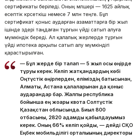
сертификаты беріледі. Оның мөлшері — 1625 айлық
есептік көрсеткіш немесе 7 млн теңге. Бұл
сертификат қоныс аударған азаматтарға бір жыл
ішінде өздері таңдаған тұрғын үйді сатып алуға
мүмкіндік береді. Ал қалалық жерлерде тұрғын
үйді ипотека арқылы сатып алу мүмкіндігі
қарастырылған.
—
Бұл жерде бір талап — 5 жыл осы өңірде
тұруы керек. Келіп жатқандардың көбі
Оңтүстік өңірлерден, еліміздің батысынан,
Алматы, Астана қалаларынан да қоныс
аударғандар бар. Жалпы республика
бойынша ең жоғарғы квота Солтүстік
Қазақстан облысында. Биыл 800
отбасыны, 2820 адамды қабылдауымыз
керек. Оның 66% келіп қойды, — дейді СҚО
Еңбек мобильділігі орталығының директоры