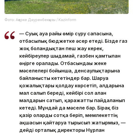
Фото: Ақерке Дәуренбекқызы / Kazinform
—
Суық ауа райы өмір сүру сапасына,
отбасылық бюджетке әсер етеді. Бізде газ
жоқ болғандықтан пеш жағу керек,
кейбіреулер шыдамай, газбен қамтылған
өңірге оралады. Отбасындағы жеке
мәселелері бойынша, денсаулықтарына
байланысты кететіндер бар. Шаруа
қожалықтары қолдау көрсетіп, алдарына
мал салып береді, кейбірі сол алған
малдарын сатып, қаражатты пайдаланып
кетеді. Мұндай да мәселе бар. Бірақ біз
қазір оларды сотқа беріп, мемлекеттің
ақшасын қайтаруға тырысып жатырмыз, —
дейді орталық директоры Нұрлан