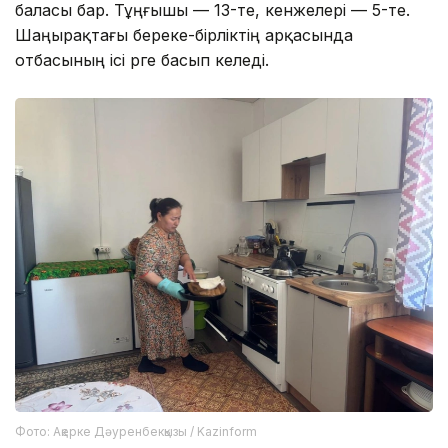
баласы бар. Тұңғышы — 13-те, кенжелері — 5-те.
Шаңырақтағы береке-бірліктің арқасында
отбасының ісі өрге басып келеді.
Фото: Ақерке Дәуренбекқызы / Kazinform