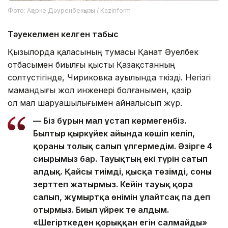
Фото: Ақерке Дәуренбекқызы / Kazinform
Тәуекелмен келген табыс
Қызылорда қаласының тумасы Қанат Әуелбек
отбасымен биылғы қысты Қазақстанның
солтүстігінде, Чириковка ауылында өткізді. Негізгі
мамандығы жол инженері болғанымен, қазір
ол мал шаруашылығымен айналысып жүр.
—
Біз бұрын мал ұстап көрмегенбіз.
Былтыр қыркүйек айында көшіп келіп,
қораны толық салып үлгермедім. Әзірге 4
сиырымыз бар. Тауықтың екі түрін сатып
алдық. Қайсы тиімді, қысқа төзімді, соны
зерттеп жатырмыз. Кейін тауық қора
салып, жұмыртқа өнімін ұлғайтсақ па деп
отырмыз. Биыл үйрек те алдым.
«Шегірткеден қорыққан егін салмайды»