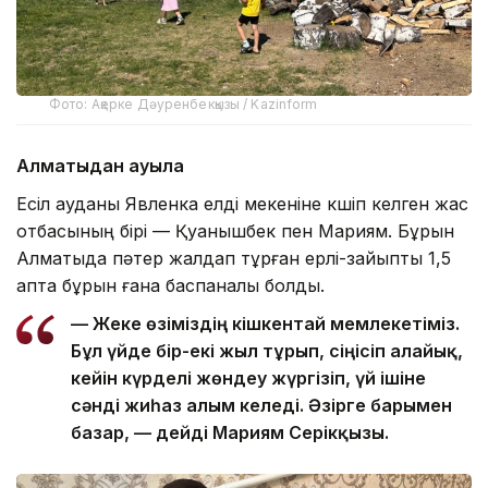
Фото: Ақерке Дәуренбекқызы / Kazinform
Алматыдан ауылға
Есіл ауданы Явленка елді мекеніне көшіп келген жас
отбасының бірі — Қуанышбек пен Мариям. Бұрын
Алматыда пәтер жалдап тұрған ерлі-зайыпты 1,5
апта бұрын ғана баспаналы болды.
—
Жеке өзіміздің кішкентай мемлекетіміз.
Бұл үйде бір-екі жыл тұрып, сіңісіп алайық,
кейін күрделі жөндеу жүргізіп, үй ішіне
сәнді жиһаз алғым келеді. Әзірге барымен
базар, — дейді Мариям Серікқызы.