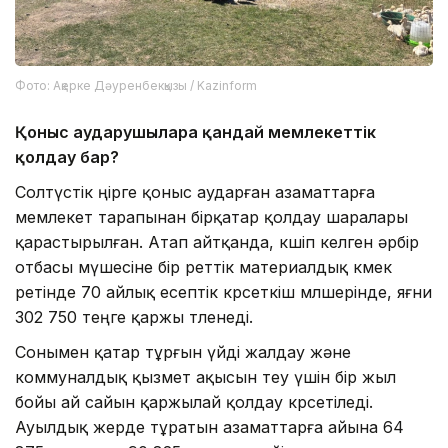
Фото: Ақерке Дәуренбекқызы / Kazinform
Қоныс аударушыларға қандай мемлекеттік
қолдау бар?
Солтүстік өңірге қоныс аударған азаматтарға
мемлекет тарапынан бірқатар қолдау шаралары
қарастырылған. Атап айтқанда, көшіп келген әрбір
отбасы мүшесіне бір реттік материалдық көмек
ретінде 70 айлық есептік көрсеткіш мөлшерінде, яғни
302 750 теңге қаржы төленеді.
Сонымен қатар тұрғын үйді жалдау және
коммуналдық қызмет ақысын өтеу үшін бір жыл
бойы ай сайын қаржылай қолдау көрсетіледі.
Ауылдық жерде тұратын азаматтарға айына 64