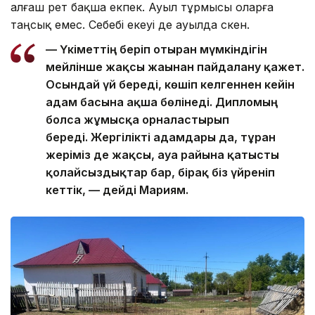
алғаш рет бақша екпек. Ауыл тұрмысы оларға
таңсық емес. Себебі екеуі де ауылда өскен.
—
Үкіметтің беріп отырған мүмкіндігін
мейлінше жақсы жағынан пайдалану қажет.
Осындай үй береді, көшіп келгеннен кейін
адам басына ақша бөлінеді. Дипломың
болса жұмысқа орналастырып
береді. Жергілікті адамдары да, тұрған
жеріміз де жақсы, ауа райына қатысты
қолайсыздықтар бар, бірақ біз үйреніп
кеттік, — дейді Мариям.