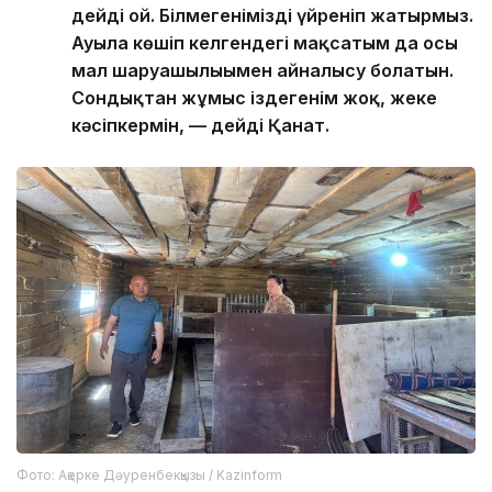
дейді ғой. Білмегенімізді үйреніп жатырмыз.
Ауылға көшіп келгендегі мақсатым да осы
мал шаруашылығымен айналысу болатын.
Сондықтан жұмыс іздегенім жоқ, жеке
кәсіпкермін, — дейді Қанат.
Фото: Ақерке Дәуренбекқызы / Kazinform