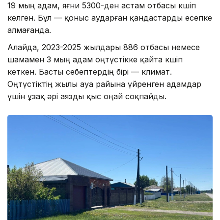
19 мың адам, яғни 5300-ден астам отбасы көшіп
келген. Бұл — қоныс аударған қандастарды есепке
алмағанда.
Алайда, 2023-2025 жылдары 886 отбасы немесе
шамамен 3 мың адам оңтүстікке қайта көшіп
кеткен. Басты себептердің бірі — климат.
Оңтүстіктің жылы ауа райына үйренген адамдар
үшін ұзақ әрі аязды қыс оңай соқпайды.