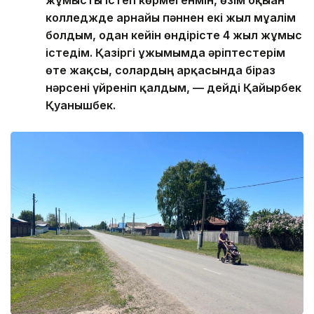
колледжде арнайы пәннен екі жыл мұғалім
болдым, одан кейін өндірісте 4 жыл жұмыс
істедім. Қазіргі ұжымымда әріптестерім
өте жақсы, солардың арқасында біраз
нәрсені үйреніп қалдым, — дейді Қайырбек
Қуанышбек.