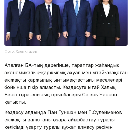
Фото: Халық газеті
Аталған БАҚ-тың дерегінше, тараптар жаһандық
экономикалық-қаржылық ахуал мен Қытай-Қазақстан
екіжақты қаржылық ынтымақтастығы мәселелері
бойынша пікір алмасты. Кездесуге Қытай Халық
Банкі төрағасының орынбасары Сюань Чаннэн
қатысты.
Кездесу алдында Пан Гуншэн мен Т.Сүлейменов
екіжақты валютаны өзара айырбастау туралы
келісімді ұзарту туралы құжат алмасу рәсімін