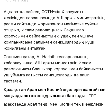
Фото: ParsToday
Ақпаратқа сәйкес, CGTN-нің X әлеуметтік
желісіндегі парақшасында АҚШ Қаржы министрлігінің
ресми сайтында жарияланған мәліметке сүйене
отырып, Ислам революциясы Сақшылар
корпусымен байланысты екі ұшақ пен үш әуе
компаниясына салынған санкциялардың күші
жойылғаны айтылған.
Сонымен қатар, Al-Hadath телеарнасының
хабарлауынша, АҚШ Қаржы министрлігі Ислам
революциясы Сақшылар корпусымен байланысты
үш ұйымға қатысты санкцияларды да алып
тастаған.
Қазақстан Арал мен Каспий өңірлерін жалғайтын
маңызды автожол құрылысын бастады – TRT
Қазақстанда Арал теңізі мен Каспий теңізі өңірлерін