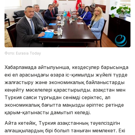
Фото: Eurasia Today
Хабарламада айтылуынша, кездесулер барысында
екі ел арасындағы өзара іс-қимылды жүйелі түрде
жалғастыру және экономикалық байланыстарды
кеңейту мәселелері қарастырылды. Қазақстан мен
Түркия саяси тұрғыдан сенімді серіктес, ал
экономикалық бағытта маңызды әріптес ретінде
қарым-қатынасты дамытып келеді.
Айта кетейік, Түркия Қазақстанның тәуелсіздігін
алғашқылардың бірі болып таныған мемлекет. Екі