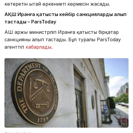
көтеретін Қытай өркениеті көрмесін жасады.
АҚШ Иранға қатысты кейбір санкцияларды алып
тастады – ParsToday
АҚШ Қаржы министрлігі Иранға қатысты бірқатар
санкцияны алып тастады. Бұл туралы ParsToday
агенттігі
хабарлады
.