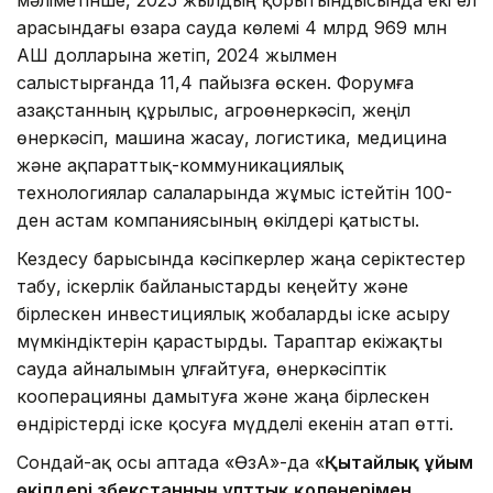
арасындағы өзара сауда көлемі 4 млрд 969 млн
АҚШ долларына жетіп, 2024 жылмен
салыстырғанда 11,4 пайызға өскен. Форумға
Қазақстанның құрылыс, агроөнеркәсіп, жеңіл
өнеркәсіп, машина жасау, логистика, медицина
және ақпараттық-коммуникациялық
технологиялар салаларында жұмыс істейтін 100-
ден астам компаниясының өкілдері қатысты.
Кездесу барысында кәсіпкерлер жаңа серіктестер
табу, іскерлік байланыстарды кеңейту және
бірлескен инвестициялық жобаларды іске асыру
мүмкіндіктерін қарастырды. Тараптар екіжақты
сауда айналымын ұлғайтуға, өнеркәсіптік
кооперацияны дамытуға және жаңа бірлескен
өндірістерді іске қосуға мүдделі екенін атап өтті.
Сондай-ақ осы аптада «ӨзА»-да «
Қытайлық ұйым
өкілдері Өзбекстанның ұлттық қолөнерімен