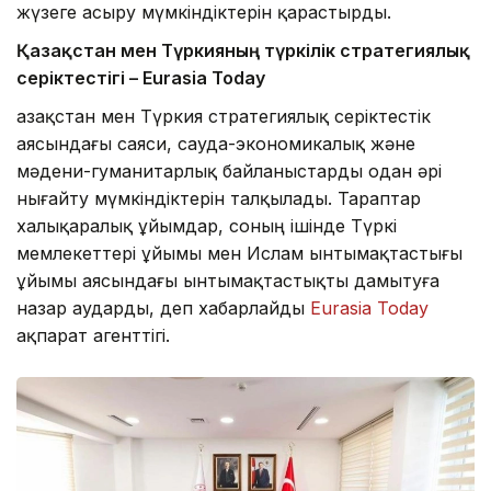
жүзеге асыру мүмкіндіктерін қарастырды.
Қазақстан мен Түркияның түркілік стратегиялық
серіктестігі – Eurasia Today
Қазақстан мен Түркия стратегиялық серіктестік
аясындағы саяси, сауда-экономикалық және
мәдени-гуманитарлық байланыстарды одан әрі
нығайту мүмкіндіктерін талқылады. Тараптар
халықаралық ұйымдар, соның ішінде Түркі
мемлекеттері ұйымы мен Ислам ынтымақтастығы
ұйымы аясындағы ынтымақтастықты дамытуға
назар аударды, деп хабарлайды
Eurasia Today
ақпарат агенттігі.