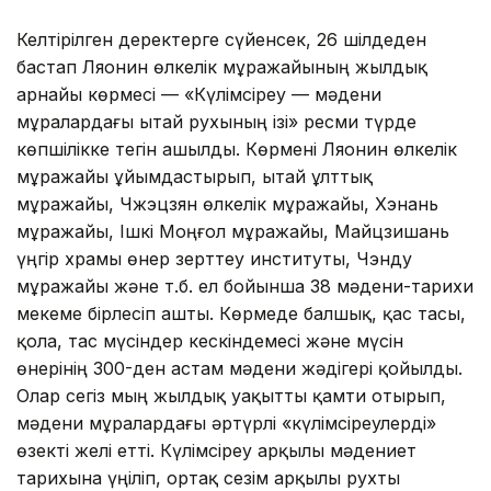
Келтірілген деректерге сүйенсек, 26 шілдеден
бастап Ляонин өлкелік мұражайының жылдық
арнайы көрмесі — «Күлімсіреу — мәдени
мұралардағы Қытай рухының ізі» ресми түрде
көпшілікке тегін ашылды. Көрмені Ляонин өлкелік
мұражайы ұйымдастырып, Қытай ұлттық
мұражайы, Чжэцзян өлкелік мұражайы, Хэнань
мұражайы, Ішкі Моңғол мұражайы, Майцзишань
үңгір храмы өнер зерттеу институты, Чэнду
мұражайы және т.б. ел бойынша 38 мәдени-тарихи
мекеме бірлесіп ашты. Көрмеде балшық, қас тасы,
қола, тас мүсіндер кескіндемесі және мүсін
өнерінің 300-ден астам мәдени жәдігері қойылды.
Олар сегіз мың жылдық уақытты қамти отырып,
мәдени мұралардағы әртүрлі «күлімсіреулерді»
өзекті желі етті. Күлімсіреу арқылы мәдениет
тарихына үңіліп, ортақ сезім арқылы рухты