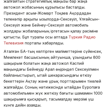
жалғайтын стратегиялық маңызы бар жаңа
автожол жобасының құрылысы басталды.
Президент Қасым-Жомарт Тоқаев Ақордадан
телекөпір арқылы Қызылорда–Сексеуіл, Ұлғайсын–
Сексеуіл және Бейнеу–Сексеуіл автомобиль
жолдары жобаларының іргетасын қалау рәсіміне
қатысты. Бұл туралы осы аптада
Түркия Радио
Телевизия
порталы хабарлады.
Аталған БАҚ-тың келтірген мәліметтеріне сүйенсек,
Мемлекет басшысының айтуынша, ұзындығы 800
шақырым болатын жаңа автожол Каспий
маңындағы Бейнеуді Арал өңіріндегі Сексеуілмен
байланыстырып, Қытай шекарасындағы өткізу
бекеттерін Ақтау және Құрық порттарымен тікелей
жалғайды. Соның нәтижесінде Қытайдан Еуропаға
автомобильмен жүк жеткізу бағыты шамамен 1000
шақырымға қысқарып, тасымалдау мерзімі үш
күнге дейін азаяды.