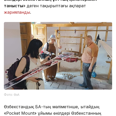
танысты
» деген тақырыптағы ақпарат
жарияланды
.
Фото: ӨзА
Өзбекстандық БАҚ-тың мәліметінше, Қытайдың
«Pocket Mount» ұйымы өкілдері Өзбекстанның