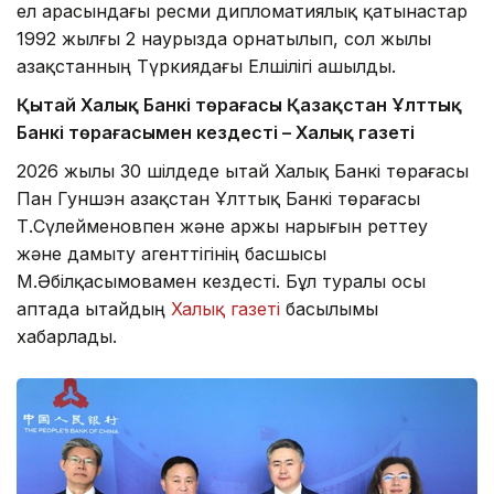
ел арасындағы ресми дипломатиялық қатынастар
1992 жылғы 2 наурызда орнатылып, сол жылы
Қазақстанның Түркиядағы Елшілігі ашылды.
Қытай Халық Банкі төрағасы Қазақстан Ұлттық
Банкі төрағасымен кездесті – Халық газеті
2026 жылы 30 шілдеде Қытай Халық Банкі төрағасы
Пан Гуншэн Қазақстан Ұлттық Банкі төрағасы
Т.Сүлейменовпен және Қаржы нарығын реттеу
және дамыту агенттігінің басшысы
М.Әбілқасымовамен кездесті. Бұл туралы осы
аптада Қытайдың
Халық газеті
басылымы
хабарлады.