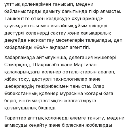
ұлттық қолөнерімен танысып, мәдени
байланыстарды дамыту бағытында пікір алмасты.
Ташкентте өткен кездесуде «Хунарманд»
қауымдастығы мен қытайлық ұйым өкілдері
дәстүрлі қолөнерді сақтау және халықаралық
деңгейде насихаттау мәселелерін талқылады, деп
хабарлайды «ӨзА» ақпарат агенттігі.
Хабарламада айтылуынша, делегация мүшелері
Самарқанд, Шахрисабз және Марғилан
қалаларындағы қолөнер орталықтарын аралап,
жібек тоқу, дәстүрлі технологиялар және
шеберлердің тәжірибесімен танысты. Олар
Өзбекстанның қолөнер мұрасына жоғары баға
беріп, ынтымақтастықты жалғастыруға
қызығушылық білдірді.
Тараптар ұлттық қолөнерді әлемге таныту, мәдени
алмасуды кеңейту және бірлескен жобаларды