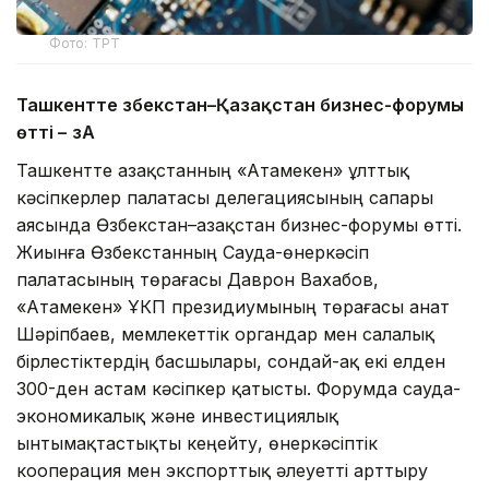
Фото: ТРТ
Ташкентте Өзбекстан–Қазақстан бизнес-форумы
өтті –
ӨзА
Ташкентте Қазақстанның «Атамекен» ұлттық
кәсіпкерлер палатасы делегациясының сапары
аясында Өзбекстан–Қазақстан бизнес-форумы өтті.
Жиынға Өзбекстанның Сауда-өнеркәсіп
палатасының төрағасы Даврон Вахабов,
«Атамекен» ҰКП президиумының төрағасы Қанат
Шәріпбаев, мемлекеттік органдар мен салалық
бірлестіктердің басшылары, сондай-ақ екі елден
300-ден астам кәсіпкер қатысты. Форумда сауда-
экономикалық және инвестициялық
ынтымақтастықты кеңейту, өнеркәсіптік
кооперация мен экспорттық әлеуетті арттыру