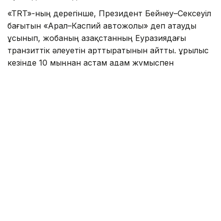
«TRT»-ның дерегінше, Президент Бейнеу–Сексеуіл
бағытын «Арал–Каспий автожолы» деп атауды
ұсынып, жобаның Қазақстанның Еуразиядағы
транзиттік әлеуетін арттыратынын айтты. Құрылыс
кезінде 10 мыңнан астам адам жұмыспен
қамтылып, жол пайдалануға берілгеннен кейін
жылдық жүк тасымалы көлемі 13,2 млн тоннаға
дейін өседі. Жобаны 2029 жылдан кешіктірмей
аяқтау жоспарланып отыр.
Сондай-ақ «TRT»-да «
Ғалымдар адам миының
жұмысын модельдейтін жаңа чип әзірледі
»
деген тақырыптағы ақпарат
жарияланған
болатын.
Аталған басылымның мәліметінше, ғалымдар адам
миының күрделі құрылымын жоғары дәлдікпен
модельдеуге мүмкіндік беретін жаңа чип әзірледі.
Жаңа технология мидың қатпарлы бетін 10
миллисекундтан аз уақытта модельдей алады.