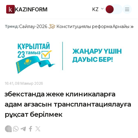
KAZINFORM
KZ
Сайлау-2026
Конституциялық реформа
Арнайы жо
Тренд:
16:41, 08 Мамыр 2026
Өзбекстанда жеке клиникаларға
адам ағзасын трансплантациялауға
рұқсат берілмек