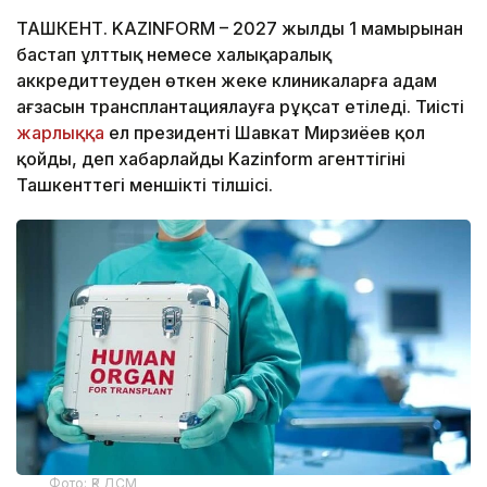
ТАШКЕНТ. KAZINFORM – 2027 жылдың 1 мамырынан
бастап ұлттық немесе халықаралық
аккредиттеуден өткен жеке клиникаларға адам
ағзасын трансплантациялауға рұқсат етіледі. Тиісті
жарлыққа
ел президенті Шавкат Мирзиёев қол
қойды, деп хабарлайды Kazinform агенттігінің
Ташкенттегі меншікті тілшісі.
Фото: ҚР ДСМ