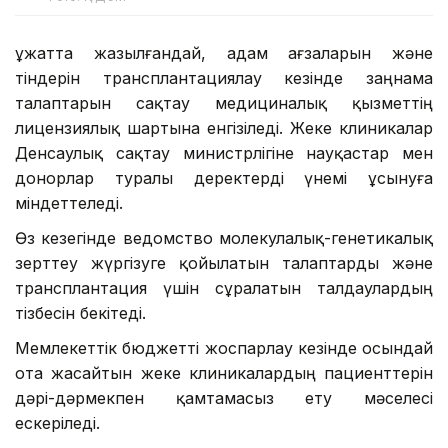
Құжатта жазылғандай, адам ағзаларын және
тіндерін трансплантациялау кезінде заңнама
талаптарын сақтау медициналық қызметтің
лицензиялық шартына енгізіледі. Жеке клиникалар
Денсаулық сақтау министрлігіне науқастар мен
донорлар туралы деректерді үнемі ұсынуға
міндеттеледі.
Өз кезегінде ведомство молекулалық-генетикалық
зерттеу жүргізуге қойылатын талаптарды және
трансплантация үшін сұралатын талдаулардың
тізбесін бекітеді.
Мемлекеттік бюджетті жоспарлау кезінде осындай
ота жасайтын жеке клиникалардың пациенттерін
дәрі-дәрмекпен қамтамасыз ету мәселесі
ескеріледі.