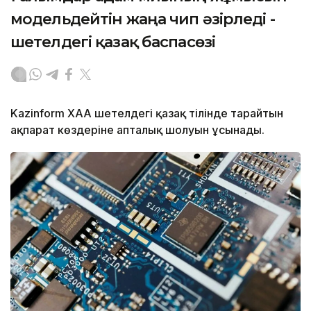
модельдейтін жаңа чип әзірледі -
шетелдегі қазақ баспасөзі
Kazinform ХАА шетелдегі қазақ тілінде тарайтын
ақпарат көздеріне апталық шолуын ұсынады.