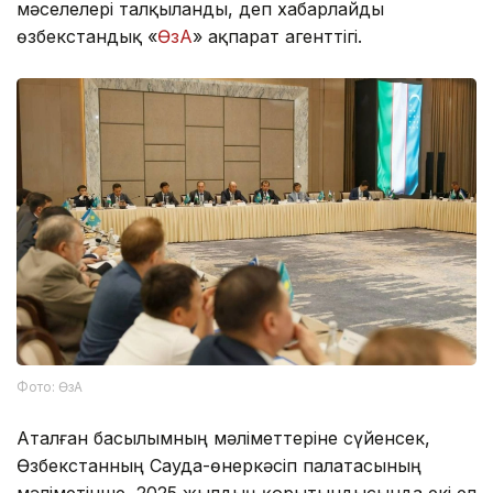
мәселелері талқыланды, деп хабарлайды
өзбекстандық «
ӨзА
» ақпарат агенттігі.
Фото: ӨзА
Аталған басылымның мәліметтеріне сүйенсек,
Өзбекстанның Сауда-өнеркәсіп палатасының
мәліметінше, 2025 жылдың қорытындысында екі ел