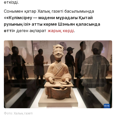
өткізді.
Сонымен қатар Халық газеті басылымында
«
«Күлімсіреу — мәдени мұрадағы Қытай
рухының ізі» атты көрме Шэньян қаласында
өтті
» деген ақпарат
жарық көрді
.
Фото: Халық газеті