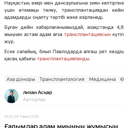
Науқастың өмірі мен денсаулығына зиян келтіргені
үшін өтемақы төлеу, трансплантациядан кейін
адамдарды оңалту тәртібі жеке әзірленеді.
Бұған дейін хабарлағанымыздай, Қазақстанда 4,6
мыңнан астам адам ағза
трансплантациясын
күтіп
жүр.
Еске салайық, биыл Павлодарда алғаш рет көздің
қасаң қабығы
трансплантацияланды
.
Ағза доноры
Трансплантология
Медицина
Өз
Әлихан Асқар
Авторлар
10:02, 09 Тамыз 2026
Ғалымдар адам миының жұмысын