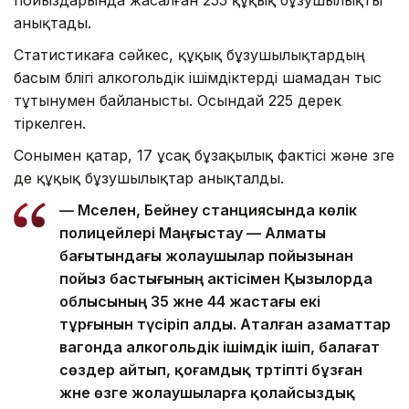
пойыздарында жасалған 255 құқық бұзушылықты
анықтады.
Статистикаға сәйкес, құқық бұзушылықтардың
басым бөлігі алкогольдік ішімдіктерді шамадан тыс
тұтынумен байланысты. Осындай 225 дерек
тіркелген.
Сонымен қатар, 17 ұсақ бұзақылық фактісі және өзге
де құқық бұзушылықтар анықталды.
— Мәселен, Бейнеу станциясында көлік
полицейлері Маңғыстау — Алматы
бағытындағы жолаушылар пойызынан
пойыз бастығының актісімен Қызылорда
облысының 35 және 44 жастағы екі
тұрғынын түсіріп алды. Аталған азаматтар
вагонда алкогольдік ішімдік ішіп, балағат
сөздер айтып, қоғамдық тәртіпті бұзған
және өзге жолаушыларға қолайсыздық