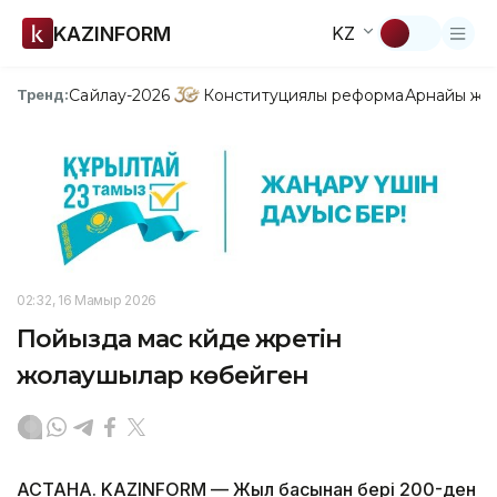
KAZINFORM
KZ
Сайлау-2026
Конституциялық реформа
Арнайы жо
Тренд:
02:32, 16 Мамыр 2026
Пойызда мас күйде жүретін
жолаушылар көбейген
АСТАНА. KAZINFORM — Жыл басынан бері 200-ден