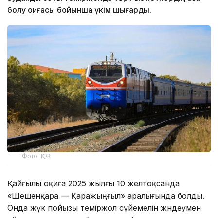
болу оқиғасы бойынша үкім шығарды.
Фото: ҚТЖ
Қайғылы оқиға 2025 жылғы 10 желтоқсанда
«Шешенқара — Қаражыңғыл» аралығында болды.
Онда жүк пойызы теміржол сүйемелін жөндеумен