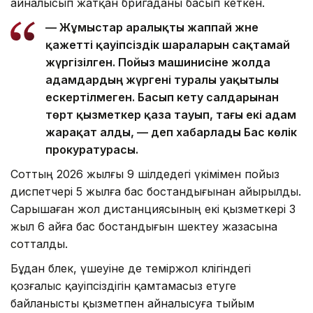
айналысып жатқан бригаданы басып кеткен.
— Жұмыстар аралықты жаппай және
қажетті қауіпсіздік шараларын сақтамай
жүргізілген. Пойыз машинисіне жолда
адамдардың жүргені туралы уақытылы
ескертілмеген. Басып кету салдарынан
төрт қызметкер қаза тауып, тағы екі адам
жарақат алды, — деп хабарлады Бас көлік
прокуратурасы.
Соттың 2026 жылғы 9 шілдедегі үкімімен пойыз
диспетчері 5 жылға бас бостандығынан айырылды.
Сарышаған жол дистанциясының екі қызметкері 3
жыл 6 айға бас бостандығын шектеу жазасына
сотталды.
Бұдан бөлек, үшеуіне де теміржол көлігіндегі
қозғалыс қауіпсіздігін қамтамасыз етуге
байланысты қызметпен айналысуға тыйым