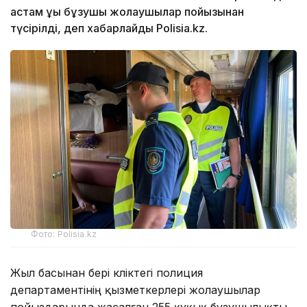
астам құқық бұзушы жолаушылар пойызынан
түсірілді, деп хабарлайды Polisia.kz.
Фото: Polisia.kz
Жыл басынан бері көліктегі полиция
департаментінің қызметкерлері жолаушылар