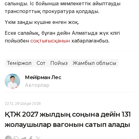
салынды. Іс бойынша мемлекеттік айыптауды
транспорттық прокуратура қолдады.
Үкім заңды күшіне енген жоқ.
Еске салайық, бұған дейін Алматыда жүк көлігі
пойызбен
соқтығысқанын
хабарлағанбыз.
Теміржол
Сот
Пойыз
Жамбыл облысы
Мейірман Лес
Авторлар
22:12, 28 Шілде 2026
ҚТЖ 2027 жылдың соңына дейін 131
жолаушылар вагонын сатып алады