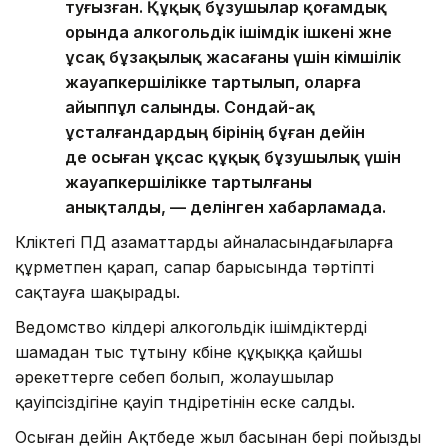
туғызған. Құқық бұзушылар қоғамдық
орында алкогольдік ішімдік ішкені және
ұсақ бұзақылық жасағаны үшін әкімшілік
жауапкершілікке тартылып, оларға
айыппұл салынды. Сондай-ақ
ұсталғандардың бірінің бұған дейін
де осыған ұқсас құқық бұзушылық үшін
жауапкершілікке тартылғаны
анықталды, — делінген хабарламада.
Көліктегі ПД азаматтарды айналасындағыларға
құрметпен қарап, сапар барысында тәртіпті
сақтауға шақырады.
Ведомство өкілдері алкогольдік ішімдіктерді
шамадан тыс тұтыну көбіне құқыққа қайшы
әрекеттерге себеп болып, жолаушылар
қауіпсіздігіне қауіп төндіретінін еске салды.
Осыған дейін Ақтөбеде жыл басынан бері пойызды