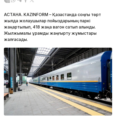
АСТАНА. KAZINFORM – Қазақстанда соңғы төрт
жылда жолаушылар пойыздарының паркі
жаңартылып, 418 жаңа вагон сатып алынды.
Жылжымалы құрамды жаңғырту жұмыстары
жалғасады.