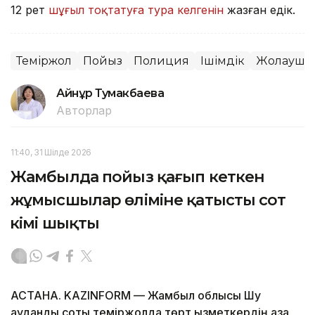
12 рет
шұғыл тоқтатуға тура келгенін
жазған едік.
Теміржол
Пойыз
Полиция
Ішімдік
Жолаушы
Айнұр Тумакбаева
Авторлар
11:40, 31 Шілде 2026
Жамбылда пойыз қағып кеткен
жұмысшылар өліміне қатысты сот
үкімі шықты
АСТАНА. KAZINFORM — Жамбыл облысы Шу
аудандық соты теміржолда төрт қызметкердің қаза