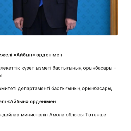
режелі «Айбын» орденімен
екеттік күзет қызметі бастығының орынбасары –
ы
 комитеті департаменті бастығының орынбасары;
елі «Айбын» орденімен
дайлар министрлігі Ақмола облысы Төтенше