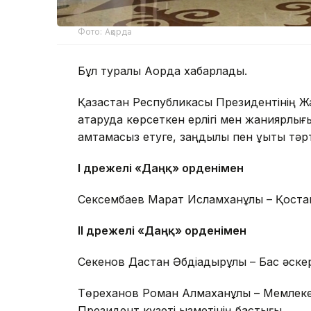
Фото: Ақорда
Бұл туралы Ақорда хабарлады.
Қазақстан Республикасы Президентінің 
атқаруда көрсеткен ерлігі мен жанқиярлығы, 
қамтамасыз етуге, заңдылық пен құқықтық тә
І дәрежелі «Даңқ» орденімен
Сексембаев Марат Исламханұлы – Қоста
ІІ дәрежелі «Даңқ» орденімен
Секенов Дастан Әбдіқадырұлы – Бас әск
Төреханов Роман Алмаханұлы – Мемлекет
Президент күзеті қызметінің бастығы