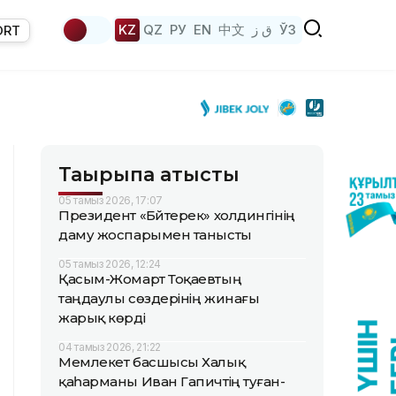
KZ
QZ
РУ
EN
中文
ق ز
ЎЗ
ORT
Тақырыпқа қатысты
05 тамыз 2026, 17:07
Президент «Бәйтерек» холдингінің
даму жоспарымен танысты
05 тамыз 2026, 12:24
Қасым-Жомарт Тоқаевтың
таңдаулы сөздерінің жинағы
жарық көрді
04 тамыз 2026, 21:22
Мемлекет басшысы Халық
қаһарманы Иван Гапичтің туған-