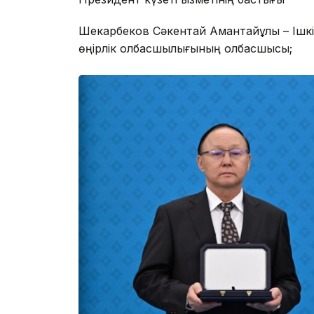
Шекарбеков Сәкентай Амантайұлы – Ішкі і
өңірлік қолбасшылығының қолбасшысы;