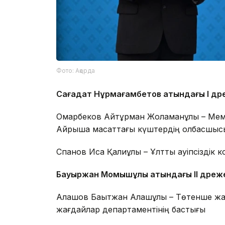
Фото: Ақорда
Сағадат Нұрмағамбетов атындағы І дә
Омарбеков Айтқұрман Жоламанұлы – Мемл
Айрықша мақсаттағы күштердің қолбасшыс
Спанов Иса Қалиұлы – Ұлттық қауіпсіздік
Бауыржан Момышұлы атындағы ІІ дәреж
Алашов Бақытжан Алашұлы – Төтенше жағ
жағдайлар департаментінің бастығы