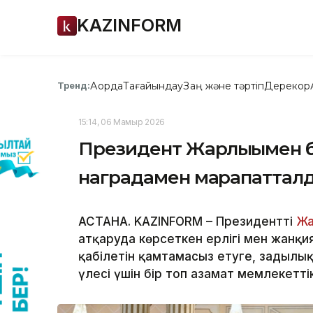
KAZINFORM
Ақорда
Тағайындау
Заң және тәртіп
Дерекқор
Тренд:
15:14, 06 Мамыр 2026
Президент Жарлығымен б
наградамен марапаттал
АСТАНА. KAZINFORM – Президенттің
Жа
атқаруда көрсеткен ерлігі мен жанқия
қабілетін қамтамасыз етуге, заңдылық
үлесі үшін бір топ азамат мемлекетт