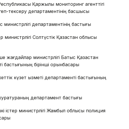
Республикасы Қаржылық мониторинг агенттігі
геп-тексеру департаментінің басшысы
 министрлігі департаментінің бастығы
р министрлігі Солтүстік Қазақстан облысы
е жағдайлар министрлігі Батыс Қазақстан
і бастығының бірінші орынбасары
еттік күзет қызметі департаменті бастығының
куратураның департамент бастығы
і істер министрлігі Жамбыл облысы полиция
асары