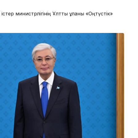
стер министрлігінің Ұлттық ұланы «Оңтүстік»