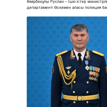
Өмірбекұлы Руслан – Ішкі істер министрл
департаменті Өскемен қаласы полиция ба