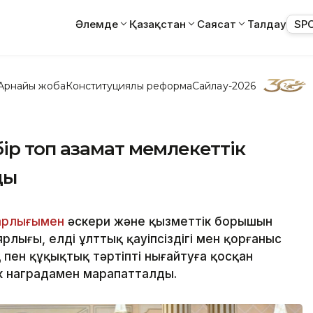
Әлемде
Қазақстан
Саясат
Талдау
SP
Арнайы жоба
Конституциялық реформа
Сайлау-2026
ір топ азамат мемлекеттік
ды
рлығымен
әскери және қызметтік борышын
рлығы, елдің ұлттық қауіпсіздігі мен қорғаныс
 пен құқықтық тәртіпті нығайтуға қосқан
ік наградамен марапатталды.