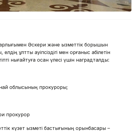
Жарлығымен Әскери және қызметтік борышын
елдің ұлттық қауіпсіздігі мен қорғаныс қабілетін
ртіпті нығайтуға қосқан үлесі үшін наградталды:
най облысының прокуроры;
ери прокурор
тік күзет қызметі бастығының орынбасары –