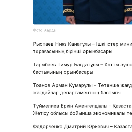
Фото: Ақорда
Рыспаев Нияз Қанатұлы – Ішкі істер мини
төрағасының бірінші орынбасары
Тарыбаев Тимур Бағдатұлы – Ұлттық қауіп
бастығының орынбасары
Тоқанов Арман Құмарұлы – Төтенше жағ
жағдайлар департаментінің бастығы
Түймелиев Еркін Амангелдіұлы – Қазақст
Жетісу облысы бойынша экономикалық те
Федорченко Дмитрий Юрьевич – Қазақста