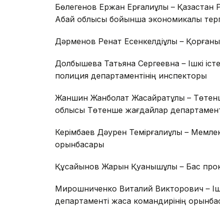
Бөлегенов Ержан Ерғалиұлы – Қазақстан 
Абай облысы бойынша экономикалық тер
Дәрменов Ренат Есенкелдіұлы – Қорғаныс
Долбышева Татьяна Сергеевна – Ішкі істе
полиция департаментінің инспекторы
Жаншин Жанболат Жасқайратұлы – Төтенш
облысы Төтенше жағдайлар департамент
Керімбаев Дәурен Темірғалиұлы – Мемлек
орынбасары
Құсайынов Жарқын Қуанышұлы – Бас про
Мирошниченко Виталий Викторович – Ішк
департаменті жасақ командирінің орынб