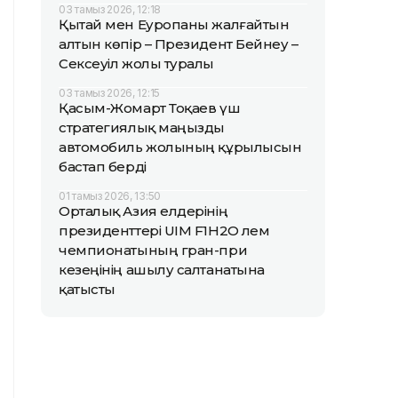
03 тамыз 2026, 12:18
Қытай мен Еуропаны жалғайтын
алтын көпір – Президент Бейнеу –
Сексеуіл жолы туралы
03 тамыз 2026, 12:15
Қасым-Жомарт Тоқаев үш
стратегиялық маңызды
автомобиль жолының құрылысын
бастап берді
01 тамыз 2026, 13:50
Орталық Азия елдерінің
президенттері UIM F1H2O әлем
чемпионатының гран-при
кезеңінің ашылу салтанатына
қатысты