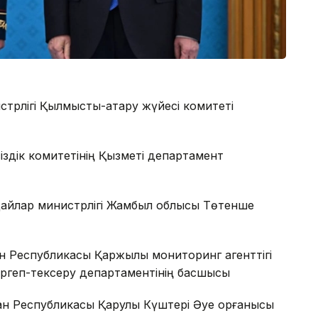
стрлігі Қылмыстық-атқару жүйесі комитеті
сіздік комитетінің Қызметі департамент
дайлар министрлігі Жамбыл облысы Төтенше
ан Республикасы Қаржылық мониторинг агенттігі
ргеп-тексеру департаментінің басшысы
н Республикасы Қарулы Күштері Әуе қорғанысы