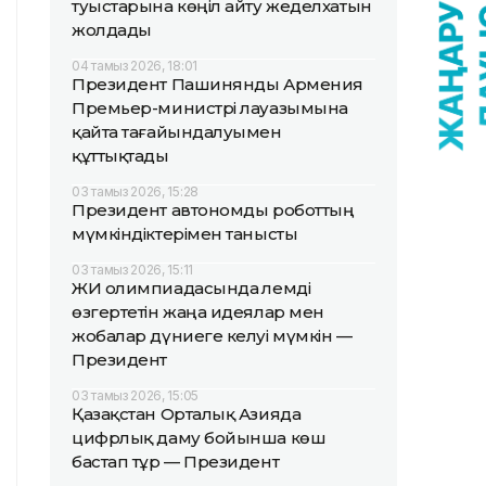
туыстарына көңіл айту жеделхатын
жолдады
04 тамыз 2026, 18:01
Президент Пашинянды Армения
Премьер-министрі лауазымына
қайта тағайындалуымен
құттықтады
03 тамыз 2026, 15:28
Президент автономды роботтың
мүмкіндіктерімен танысты
03 тамыз 2026, 15:11
ЖИ олимпиадасында әлемді
өзгертетін жаңа идеялар мен
жобалар дүниеге келуі мүмкін —
Президент
03 тамыз 2026, 15:05
Қазақстан Орталық Азияда
цифрлық даму бойынша көш
бастап тұр — Президент