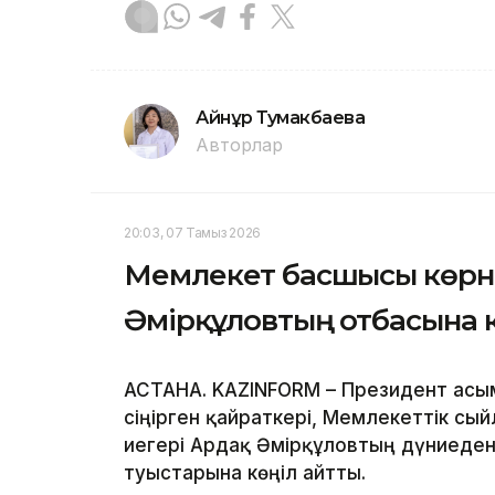
Айнұр Тумакбаева
Авторлар
20:03, 07 Тамыз 2026
Мемлекет басшысы көрн
Әмірқұловтың отбасына 
АСТАНА. KAZINFORM – Президент Қасы
сіңірген қайраткері, Мемлекеттік сы
иегері Ардақ Әмірқұловтың дүниеден
туыстарына көңіл айтты.