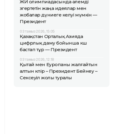
ЖИ олимпиадасында әлемді
өзгертетін жаңа идеялар мен
жобалар дүниеге келуі мүмкін —
Президент
03 тамыз 2026, 15:05
Қазақстан Орталық Азияда
цифрлық даму бойынша көш
бастап тұр — Президент
03 тамыз 2026, 12:18
Қытай мен Еуропаны жалғайтын
алтын көпір – Президент Бейнеу –
Сексеуіл жолы туралы