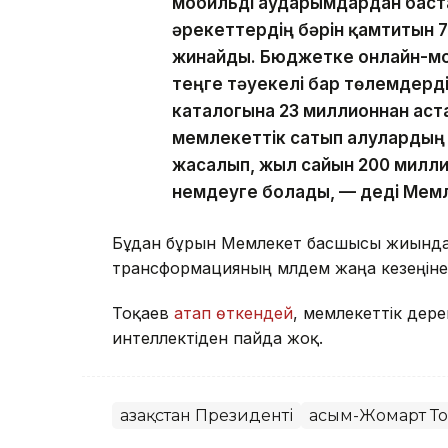
мобильді аударымдардан баста
әрекеттердің бәрін қамтитын 
жинайды. Бюджетке онлайн-мо
теңге тәуекелі бар төлемдерд
каталогына 23 миллионнан астам
мемлекеттік сатып алуларды
жасалып, жыл сайын 200 милл
үнемдеуге болады, — деді Мем
Бұдан бұрын Мемлекет басшысы жиында 
трансформацияның мүлдем жаңа кезеңін
Тоқаев
атап өткендей
, мемлекеттік дере
интеллектіден пайда жоқ.
Қазақстан Президенті
Қасым-Жомарт Т