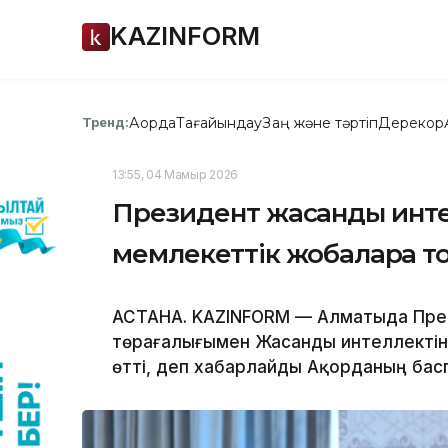
KAZINFORM
Ақорда
Тағайындау
Заң және тәртіп
Дерекқор
Тренд:
13:55, 04 Мамыр 2026
Президент жасанды интел
мемлекеттік жобаларға т
АСТАНА. KAZINFORM — Алматыда Пре
төрағалығымен Жасанды интеллектіні
өтті, деп хабарлайды Ақорданың басп