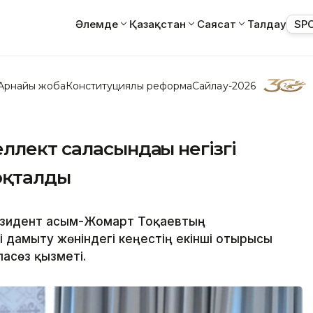
Әлемде
Қазақстан
Саясат
Талдау
SP
Арнайы жоба
Конституциялық реформа
Сайлау-2026
лект саласындағы негізгі
оқталды
зидент Қасым-Жомарт Тоқаевтың
 дамыту жөніндегі кеңестің екінші отырысы
асөз қызметі.