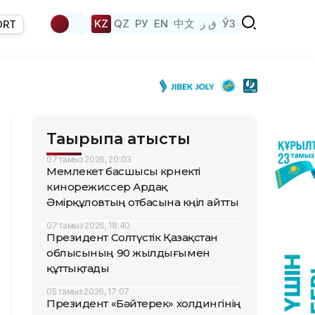
KZ
QZ
РУ
EN
中文
ق ز
ЎЗ
ORT
Тақырыпқа қатысты
07 тамыз 2026, 20:03
Мемлекет басшысы көрнекті
кинорежиссер Ардақ
Әмірқұловтың отбасына көңіл айтты
07 тамыз 2026, 18:40
Президент Солтүстік Қазақстан
облысының 90 жылдығымен
құттықтады
05 тамыз 2026, 17:07
Президент «Бәйтерек» холдингінің