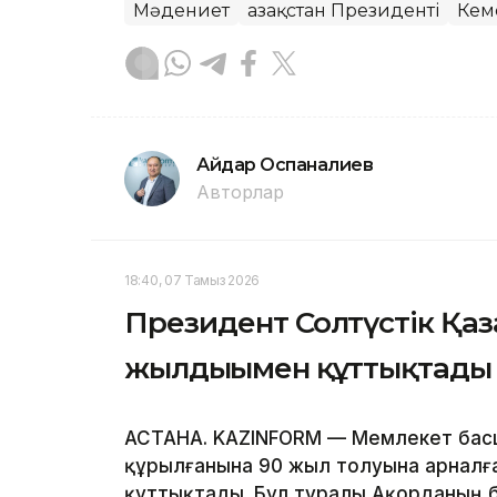
Мәдениет
Қазақстан Президенті
Кем
Айдар Оспаналиев
Авторлар
18:40, 07 Тамыз 2026
Президент Солтүстік Қа
жылдығымен құттықтады
АСТАНА. KAZINFORM — Мемлекет басш
құрылғанына 90 жыл толуына арналғ
құттықтады. Бұл туралы Ақорданың 