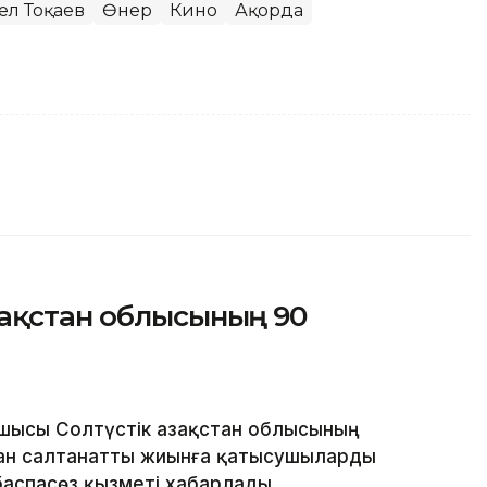
ел Тоқаев
Өнер
Кино
Ақорда
зақстан облысының 90
ысы Солтүстік Қазақстан облысының
ан салтанатты жиынға қатысушыларды
баспасөз қызметі хабарлады.