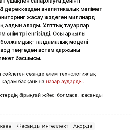
п ұшақпен сапарлауға дейінгі
78 дереккөзден аналитикалық мәлімет
ниторинг жасау жүздеген миллиард
ің алдын алады. Ұлттық тауарлар
 өнім түрі енгізілді. Осы арқылы
ң болжамдық-талдамалық моделі
иард теңгеден астам қаржыны
лекет басшысы.
сөйлеген сөзінде әлем технологиялық
е қадам басқанына
назар аударды.
ктердің бірыңғай жүйесі болмаса, жасанды
оқаев
Жасанды интеллект
Ақорда