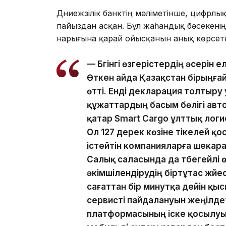
Дүниежүзілік банктің мәліметінше, цифрлы
пайыздан асқан. Бұл жаһандық бәсекені
нарығына қарай ойысқанын анық көрсете
— Бүгінгі өзгерістердің әсерін е
Өткен айда Қазақстан бірыңға
өтті. Енді декларация толтыру
құжаттардың басым бөлігі авт
қатар Smart Cargo ұлттық лог
Ол 127 дерек көзіне тікелей 
істейтін компанияларға шекарад
Салық саласында да түбегейлі 
әкімшілендірудің біртұтас жүй
сағаттан бір минутқа дейін қы
сервисті пайдалануын жеңілдет
платформасының іске қосылуы —