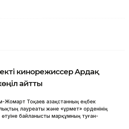
екті кинорежиссер Ардақ
көңіл айтты
м-Жомарт Тоқаев Қазақстанның еңбек
йлықтың лауреаты және «Құрмет» орденінің
 өтуіне байланысты марқұмның туған-