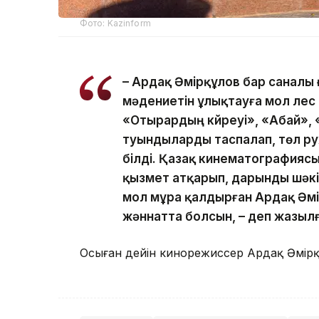
Фото: Kazinform
– Ардақ Әмірқұлов бар саналы 
мәдениетін ұлықтауға мол үлес
«Отырардың күйреуі», «Абай», 
туындыларды таспалап, төл р
білді. Қазақ кинематографияс
қызмет атқарып, дарынды шәкі
мол мұра қалдырған Ардақ Әм
жәннатта болсын, – деп жазыл
Осыған дейін кинорежиссер Ардақ Әмір