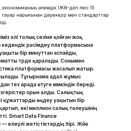
қ экономиканың әлемдік ІЖӨ-дегі үлесі 15
ң тауар нарығынан дерекқор мен стандарттар
ді.
ліміз әлі толық сезіне қойған жоқ.
й кедендік рәсімдеу платформасына
 уақыты бір минуттан аспайды,
оматты түрде қаралады. Сонымен
истика платформасы жасалып жатыр.
қосылады. Тұғырнама адал жұмыс
ан тез арада өтуге мүмкіндік береді.
өзгерістер орын алды. Салықтық
есі құжаттарды өңдеу уақытын бір
сқартып, екі миллион салық төлеушінің
ті. Smart Data Finance
 елеулі жетістіктердің бірі. Жүйе