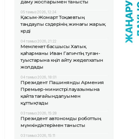
даму жоспарымен танысты
05 тамыз 2026, 12:24
Қасым-Жомарт Тоқаевтың
таңдаулы сөздерінің жинағы жарық
көрді
04 тамыз 2026, 21:22
Мемлекет басшысы Халық
қаһарманы Иван Гапичтің туған-
туыстарына көңіл айту жеделхатын
жолдады
04 тамыз 2026, 18:01
Президент Пашинянды Армения
Премьер-министрі лауазымына
қайта тағайындалуымен
құттықтады
03 тамыз 2026, 15:28
Президент автономды роботтың
мүмкіндіктерімен танысты
03 тамыз 2026, 15:11