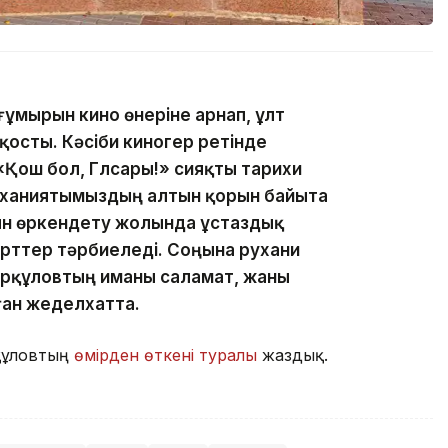
ғұмырын кино өнеріне арнап, ұлт
 қосты. Кәсіби киногер ретінде
«Қош бол, Гүлсары!» сияқты тарихи
уханиятымыздың алтын қорын байыта
ын өркендету жолында ұстаздық
рттер тәрбиеледі. Соңына рухани
ірқұловтың иманы саламат, жаны
ған жеделхатта.
құловтың
өмірден өткені туралы
жаздық.