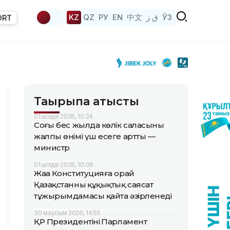
KZ
QZ
РУ
EN
中文
ق ز
ЎЗ
ORT
Тақырыпқа қатысты
01 шілде 2026, 10:24
Соңғы бес жылда көлік саласының
жалпы өнімі үш есеге артты —
министр
01 шілде 2026, 10:06
Жаңа Конституцияға орай
Қазақстанның құқықтық саясат
тұжырымдамасы қайта әзірленеді
30 маусым 2026, 14:55
ҚР Президентінің Парламент