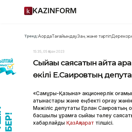
KAZINFORM
Ақорда
Тағайындау
Заң және тәртіп
Дерекқор
Тренд:
15:35, 05 Қазан 2023
Сыйақы саясатын қайта қа
өкілі Е.Саировтың депутат
«Самұрық-Қазына» акционерлік қоғамы
қатынастары және еңбекті қорғау жөн
Мәжіліс депутаты Ерлан Саировтың қо
басшылық құрамға сыйақы төлеу саясат
хабарлайды
ҚазАқпарат
тілшісі.