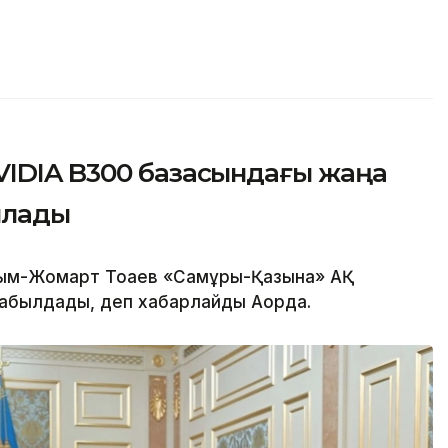
VIDIA B300 базасындағы жаңа
ылады
ым-Жомарт Тоқаев «Самұрық-Қазына» АҚ
қабылдады, деп хабарлайды Ақорда.