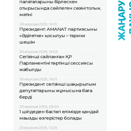
палаталарының бірлескен
отырысында сөйлеген сөзінің толық
мәтіні
30 маусым 2026, 14:10
Президент: AMANAT партиясының
«Әділетке» қосылуы – тарихи
шешім
30 маусым 2026, 14:09
Сегізінші сайланған ҚР
Парламентінің төртінші сессиясы
жабылды
30 маусым 2026, 14:01
Президент сегізінші шақырылым
депутаттарының жұмысына баға
берді
30 маусым 2026, 08:00
1 шілдеден бастап елімізде қандай
маңызды өзгерістер болады
29 маусым 2026, 13:26