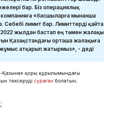
желері бар. Біз операциялық
р компанияға «басшыларға мынанша
. Себебі лимит бар. Лимиттерді қайта
з 2022 жылдан бастап ең төмен жалақы
ын Қазақстандағы орташа жалақыға
 жұмыс атқарып жатырмыз», - деді
ық-Қазына» қоры құрылымындағы
ын тексеруді
сұраған
болатын.
Қ