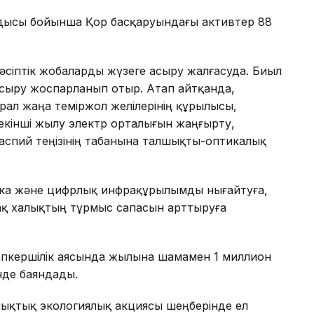
ысы бойынша Қор басқаруындағы активтер 88
іптік жобаларды жүзеге асыру жалғасуда. Биыл
асыру жоспарланып отыр. Атап айтқанда,
ал жаңа теміржол желілерінің құрылысы,
екінші жылу электр орталығын жаңғырту,
аспий теңізінің табанына талшықты-оптикалық
етика және цифрлық инфрақұрылымды нығайтуға,
қ халықтың тұрмыс сапасын арттыруға
пкершілік аясында жылына шамамен 1 миллион
нде баяндады.
лықтық экологиялық акциясы шеңберінде ел