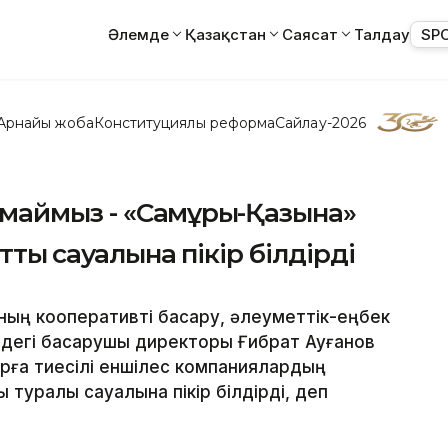
Әлемде
Қазақстан
Саясат
Талдау
SP
Арнайы жоба
Конституциялық реформа
Сайлау-2026
рамаймыз - «Самұрық-Қазына»
тық сауалына пікір білдірді
ның кооперативті басқару, әлеуметтік-еңбек
індегі басқарушы директоры Ғибрат Ауғанов
рға тиесілі еншілес компаниялардың
ы туралы сауалына пікір білдірді, деп