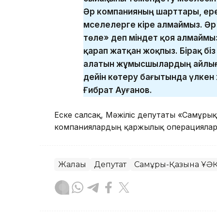
Әр компанияның шарттары, ере
мәселелерге кіре алмаймыз. Ә
төле» деп міндет қоя алмаймыз
қарап жатқан жоқпыз. Бірақ бі
алатын жұмысшылардың айлығ
дейін көтеру бағытында үлкен
Ғибрат Ауғанов.
Еске салсақ, Мәжіліс депутаты «Самұр
компаниялардың қаржылық операциялар
Жалақы
Депутат
Самұрық-Қазына ҰӘ