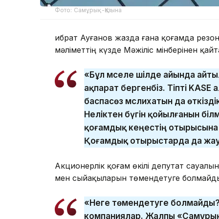
Фото: Самұрық-Қазына
Ғибрат Ауғанов жазда ғана қоғамда резо
мәліметтің күзде Мәжіліс мінберінен қайт
«Бұл мәселе шілде айында айты
ақпарат бергенбіз. Тіпті KASE
баспасөз мәслихатын да өткізді
Неліктен бүгін қойылғанын білм
қоғамдық кеңестің отырысына к
Қоғамдық отырыстарда да жауап
Акционерлік қоғам өкілі депутат сауалы
мен сыйақыларын төмендетуге болмайды
«Неге төмендетуге болмайды? 
компаниялар. Жалпы «Самұрық