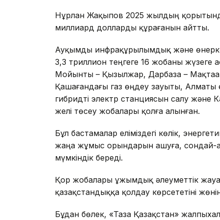
Нұрлан Жақыпов 2025 жылдың қорытынд
миллиард долларды құрағанын айтты.
Ауқымды инфрақұрылымдық және өнеркәс
3,3 триллион теңгеге 16 жобаны жүзеге 
Мойынты – Қызылжар, Дарбаза – Мақтаар
Қашағандағы газ өңдеу зауыты, Алматы 
гибридті электр станциясын салу және К
желі төсеу жобалары қолға алынған.
Бұл бастамалар еліміздегі көлік, энерг
жаңа жұмыс орындарын ашуға, сондай-а
мүмкіндік береді.
Қор жобалары ұжымдық әлеуметтік жауа
қазақстандыққа қолдау көрсететіні жөні
Бұдан бөлек, «Таза Қазақстан» жалпыха