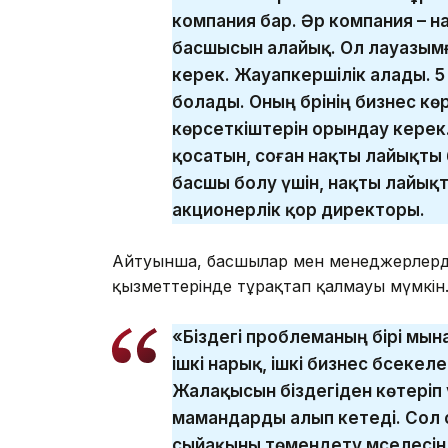
компания бар. Әр компания – н
басшысын алайық. Ол лауазымға
керек. Жауапкершілік алады. 
болады. Оның бәрінің бизнес к
көрсеткіштерін орындау керек
қосатын, соған нақты лайықты
басшы болу үшін, нақты лайықт
акционерлік қор директоры.
Айтуынша, басшылар мен менеджерлерді
қызметтерінде тұрақтап қалмауы мүмкін
«Біздегі проблеманың бірі мын
ішкі нарық, ішкі бизнес бәсеке
Жалақысын біздегіден көтеріп 
мамандарды алып кетеді. Сол 
сыйақыны төмендету мәселесін