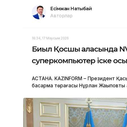
Есімжан Нақтыбай
Авторлар
16:34, 17 Маусым 2026
Биыл Қосшы қаласында N
суперкомпьютер іске қос
АСТАНА. KAZINFORM – Президент Қас
басқарма төрағасы Нұрлан Жақыповты 