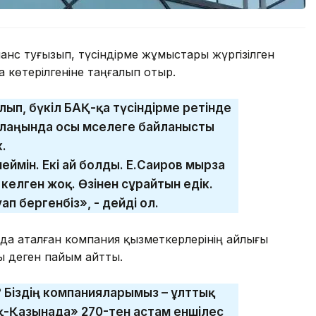
нанс туғызып, түсіндірме жұмыстары жүргізілген
а көтерілгеніне таңғалып отыр.
лып, бүкіл БАҚ-қа түсіндірме ретінде
 алаңында осы мәселеге байланысты
к.
еймін. Екі ай болды. Е.Саиров мырза
елген жоқ. Өзінен сұрайтын едік.
 бергенбіз», - дейді ол.
нда аталған компания қызметкерлерінің айлығы
 деген пайым айтты.
Біздің компанияларымыз – ұлттық
-Қазынада» 270-тен астам еншілес