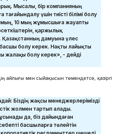
арық. Мысалы, бір компанияның
 тағайындалу үшін тиісті білімі болу
5 мың, 10 мың жұмысшыға жауапты
өрсеткіштерін, қаржылық
. Қазақстанның дамуына үлес
 басшы болу керек. Нақты лайықты
ы жалақы болу керек», - дейді
ң айлығы мен сыйақысын төмендетсе, қазіргі
.
адай: Біздің жақсы менеджерлерімізді
лестік жолмен тартып алады.
ұсынады да, біз дайындаған
себепті басшыларға төлейтін
 копоративтік регламенттер шешеді.