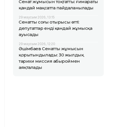
Сенат жұмысын тоқтатты: ғимараты
қандай мақсатта пайдаланылады
29 маусым 2026, 13:15
Сенаттың соңғы отырысы өтті:
депутаттар енді қандай жұмысқа
ауысады
29 маусым 2026, 12:20
Әшімбаев Сенаттың жұмысын
қорытындылады: 30 жылдық
тарихи миссия абыроймен
аяқталады