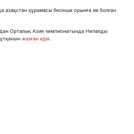
 Қазақстан құрамасы бесінше орынға ие болған
олдан Орталық Азия чемпионатында Непалды
 тұтқанын
жазған едік.