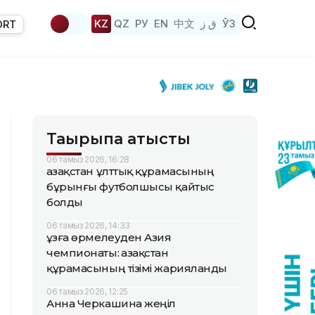
KZ
QZ
РУ
EN
中文
ق ز
ЎЗ
ORT
Тақырыпқа қатысты
06 тамыз 2026, 16:28
Қазақстан ұлттық құрамасының
бұрынғы футболшысы қайтыс
болды
06 тамыз 2026, 14:33
Құзға өрмелеуден Азия
чемпионаты: Қазақстан
құрамасының тізімі жарияланды
06 тамыз 2026, 12:25
Анна Черкашина жеңіл