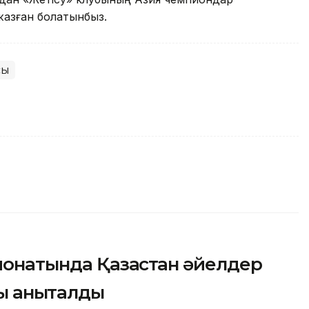
азған болатынбыз.
сы
онатында Қазақстан әйелдер
ы анықталды