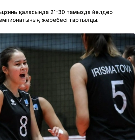
цзинь қаласында 21-30 тамызда әйелдер
чемпионатының жеребесі тартылды.