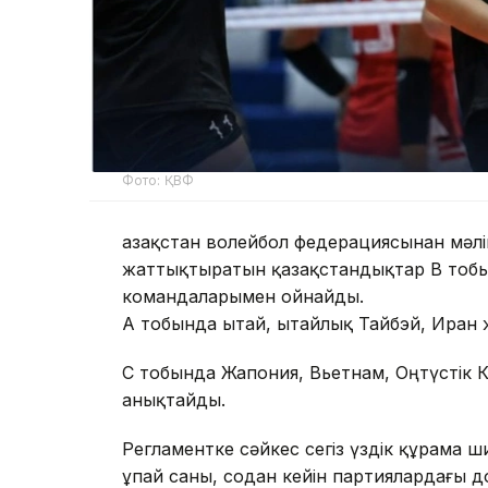
Фото: ҚВФ
Қазақстан волейбол федерациясынан мәл
жаттықтыратын қазақстандықтар В тобы
командаларымен ойнайды.
А тобында Қытай, Қытайлық Тайбэй, Иран
С тобында Жапония, Вьетнам, Оңтүстік
анықтайды.
Регламентке сәйкес сегіз үздік құрама ш
ұпай саны, содан кейін партиялардағы д