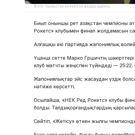
Фото: Қазақстан волейбол федерациясы
Биыл оныншы рет Қазақстан чемпионы а
Рокетс» клубымен финал жолдамасын са
Алғашқы екі партияда жапониялық волей
Үшінші сетте Марко Гршичтің шәкірттері
клуб матчты жеңіспен түйіндеді — 25:22. 
Жапониялықтар эйс жасаудан үздік болс
нәтиже көрсетті.
Осылайша, «НЕК Ред Рокетс» клубы фина
болды. Талдықорғандықтардың қарсылас
Сөйтіп, «Жетісу» өткен жылғы чемпионд
Еске сала кетейік, бұдан бұрын волейб