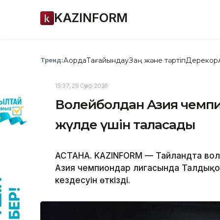
KAZINFORM
Ақорда
Тағайындау
Заң және тәртіп
Дерекқор
Тренд:
15:37, 29 Сәуір 2026
Волейболдан Азия чемпио
жүлде үшін таласады
АСТАНА. KAZINFORM — Тайландта вол
Азия чемпиондар лигасында Талдық
кездесуін өткізді.