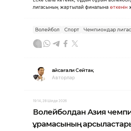
лигасының жартылай финалына
өткенін
ж
Волейбол
Спорт
Чемпиондар лига
Ғайсағали Сейтақ
Авторлар
19:14, 28 Шілде 2026
Волейболдан Азия чемпи
құрамасының қарсыластар