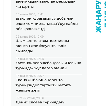
атлетикадан Қазақстан рекордын
жаңартты
06 тамыз 2026, 10:45
Қазақстан құрамасы су добынан
әлем чемпионатында Уругвайды
ойсырата жеңді
06 тамыз 2026, 10:09
Шымкентте әлем чемпионы
атанған жас балуанға көлік
сыйлады
06 тамыз 2026, 02:35
«Астана» велошабандозы «Польша
турында» жүлдегер атанды
06 тамыз 2026, 00:22
Елена Рыбакина Торонто
турниріндегі тартысты матчта
жеңіске жетті
05 тамыз 2026, 23:06
Денис Евсеев Түркиядағы