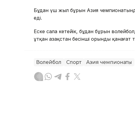
Бұдан үш жыл бұрын Азия чемпионатында
еді.
Еске сала кетейік, бұдан бұрын волейб
ұтқан Қазақстан бесінші орынды қанағат
Волейбол
Спорт
Азия чемпионаты
Ғайсағали Сейтақ
Авторлар