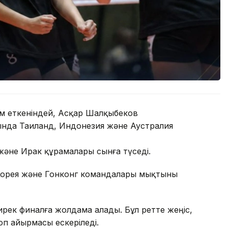
ім еткеніндей, Асқар Шалқыбеков
нда Таиланд, Индонезия және Аустралия
 және Ирак құрамалары сынға түседі.
 Корея және Гонконг командалары мықтыны
ирек финалға жолдама алады. Бұл ретте жеңіс,
оп айырмасы ескеріледі.