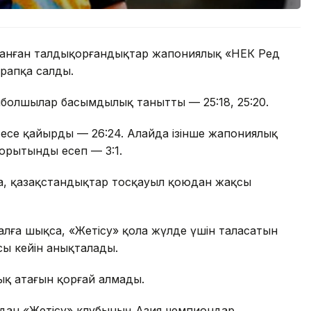
танған талдықорғандықтар жапониялық «НЕК Ред
рапқа салды.
болшылар басымдылық танытты — 25:18, 25:20.
 есе қайырды — 26:24. Алайда ізінше жапониялық
Қорытынды есеп — 3:1.
а, қазақстандықтар тосқауыл қоюдан жақсы
лға шықса, «Жетісу» қола жүлде үшін таласатын
ы кейін анықталады.
ық атағын қорғай алмады.
олдан «Жетісу» клубының Азия чемпиондар