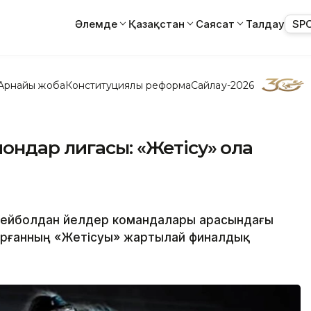
Әлемде
Қазақстан
Саясат
Талдау
SP
Арнайы жоба
Конституциялық реформа
Сайлау-2026
ндар лигасы: «Жетісу» қола
ейболдан әйелдер командалары арасындағы
орғанның «Жетісуы» жартылай финалдық