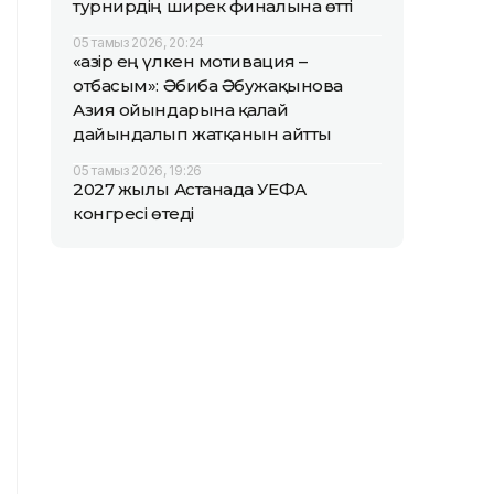
турнирдің ширек финалына өтті
05 тамыз 2026, 20:24
«Қазір ең үлкен мотивация –
отбасым»: Әбиба Әбужақынова
Азия ойындарына қалай
дайындалып жатқанын айтты
05 тамыз 2026, 19:26
2027 жылы Астанада УЕФА
конгресі өтеді