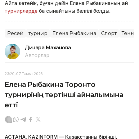
Айта кетейік, бұған дейін Елена Рыбакинаның қай
турнирлерде
бақ сынайтыны белгілі болды.
Ресей
турнир
Елена Рыбакина
Спорт
Тенни
Динара Маханова
Авторлар
23:20, 07 Тамыз 2026
Елена Рыбакина Торонто
турнирінің төртінші айналымына
өтті
АСТАНА. KAZINFORM — Қазақстанның бірінші,