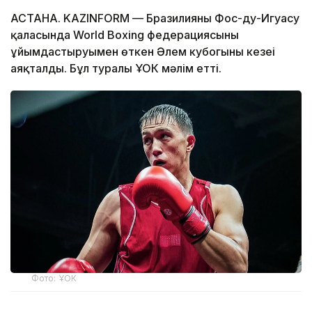
АСТАНА. KAZINFORM — Бразилияның Фос-ду-Игуасу
қаласында World Boxing федерациясының
ұйымдастыруымен өткен Әлем кубогының кезеңі
аяқталды. Бұл туралы ҰОК мәлім етті.
Фото: ҰОК