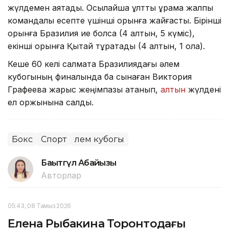
жүлдемен аяқтады. Осылайша ұлттық құрама жалпы
командалық есепте үшінші орынға жайғасты. Бірінші
орынға Бразилия ие болса (4 алтын, 5 күміс),
екінші орынға Қытай тұрақтады (4 алтын, 1 қола).
Кеше 60 келі салмақта Бразилиядағы әлем
кубогының финалында бақ сынаған Виктория
Графеева жарыс жеңімпазы атанып,
алтын
жүлдені
ел қоржынына салды.
Бокс
Спорт
Әлем кубогы
Бақытгүл Абайқызы
Авторлар
05:43, 08 Тамыз 2026
Елена Рыбакина Торонтодағы