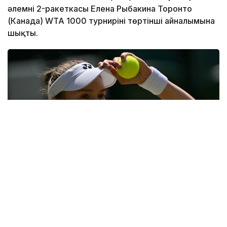
әлемнің 2-ракеткасы Елена Рыбакина Торонто
(Канада) WTA 1000 турнирінің төртінші айналымына
шықты.
Фото: ҚТФ
Қазақстандық теннисші үшінші айналымда әлемнің
31-ракеткасы, америкалық Энн Лимен шеберлік