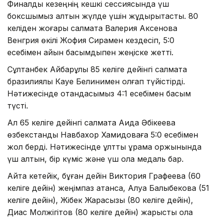
Финалдық кезеңнің кешкі сессиясында үш
боксшымыз алтын жүлде үшін жұдырықтасты. 80
келіден жоғары салмақта Валерия Аксенова
Венгрия өкілі Жофия Сирамен кездесіп, 5:0
есебімен айқын басымдықпен жеңіске жетті.
Сұлтанбек Айбарұлы 85 келіге дейінгі салмақта
бразилиялық Кауе Белинимен қолғап түйістірді.
Нәтижесінде отандасымыз 4:1 есебімен басым
түсті.
Ал 65 келіге дейінгі салмақта Аида Әбікеева
өзбекстандық Навбахор Хамидоваға 5:0 есебімен
жол берді. Нәтижесінде ұлттық құрама қоржынында
үш алтын, бір күміс және үш қола медаль бар.
Айта кетейік, бұған дейін Виктория Графеева (60
келіге дейін) жеңімпаз атанса, Алуа Балқыбекова (51
келіге дейін), Жібек Жарасқызы (80 келіге дейін),
Диас Молжігітов (80 келіге дейін) жарысты қола