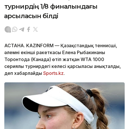
турнирдің 1/8 финалындағы
қарсыласын білді
АСТАНА. KAZINFORM — Қазақстандық теннисші,
әлемнің екінші ракеткасы Елена Рыбакинаның
Торонтода (Канада) өтіп жатқан WTA 1000
сериялы турнирдегі келесі қарсыласы анықталды,
деп хабарлайды
Sports.kz
.