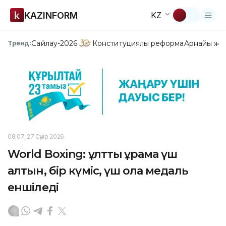
KAZINFORM
KZ
Сайлау-2026
Конституциялық реформа
Арнайы жо
Тренд:
08:07, 27 Сәуір 2026
World Boxing: ұлттық құрама үш
алтын, бір күміс, үш қола медаль
еншіледі