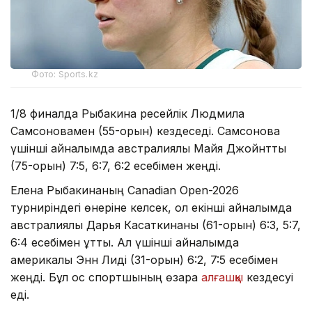
Фото: Sports.kz
1/8 финалда Рыбакина ресейлік Людмила
Самсоновамен (55-орын) кездеседі. Самсонова
үшінші айналымда австралиялық Майя Джойнтты
(75-орын) 7:5, 6:7, 6:2 есебімен жеңді.
Елена Рыбакинаның Canadian Open-2026
турниріндегі өнеріне келсек, ол екінші айналымда
австралиялық Дарья Касаткинаны (61-орын) 6:3, 5:7,
6:4 есебімен ұтты. Ал үшінші айналымда
америкалық Энн Лиді (31-орын) 6:2, 7:5 есебімен
жеңді. Бұл қос спортшының өзара
алғашқы
кездесуі
еді.