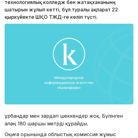
технологиялық колледж бен жатақхананынң
шатырын жұлып кетті, бұл туралы ақпарат 22
қыркүйекте ШҚО ТЖД-ге келіп түсті.
Құрбандар мен зардап шеккендер жоқ. Бүлінген
алаң 180 шаршы метрді құрайды.
Оқиға орынында облыстық комиссия жұмыс