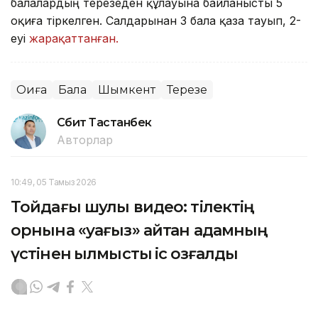
балалардың терезеден құлауына байланысты 5
оқиға тіркелген. Салдарынан 3 бала қаза тауып, 2-
еуі
жарақаттанған.
Оқиға
Бала
Шымкент
Терезе
Сәбит Тастанбек
Авторлар
10:49, 05 Тамыз 2026
Тойдағы шулы видео: тілектің
орнына «уағыз» айтқан адамның
үстінен қылмыстық іс қозғалды