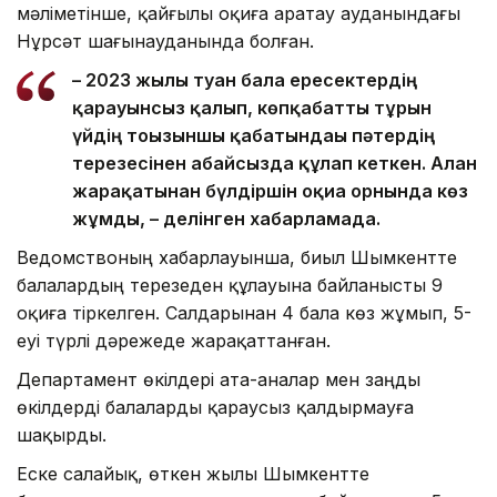
мәліметінше, қайғылы оқиға Қаратау ауданындағы
Нұрсәт шағынауданында болған.
– 2023 жылы туған бала ересектердің
қарауынсыз қалып, көпқабатты тұрғын
үйдің тоғызыншы қабатындағы пәтердің
терезесінен абайсызда құлап кеткен. Алған
жарақатынан бүлдіршін оқиға орнында көз
жұмды, – делінген хабарламада.
Ведомствоның хабарлауынша, биыл Шымкентте
балалардың терезеден құлауына байланысты 9
оқиға тіркелген. Салдарынан 4 бала көз жұмып, 5-
еуі түрлі дәрежеде жарақаттанған.
Департамент өкілдері ата-аналар мен заңды
өкілдерді балаларды қараусыз қалдырмауға
шақырды.
Еске салайық, өткен жылы Шымкентте