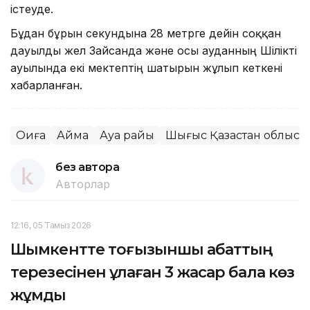
істеуде.
Бұдан бұрын секундына 28 метрге дейін соққан
дауылды жел Зайсанда және осы ауданның Шілікті
ауылында екі мектептің шатырын жұлып кеткені
хабарланған.
Оқиға
Аймақ
Ауа райы
Шығыс Қазақстан облысы
без автора
Авторлар
12:16, 05 Тамыз 2026
Шымкентте тоғызыншы қабаттың
терезесінен құлаған 3 жасар бала көз
жұмды