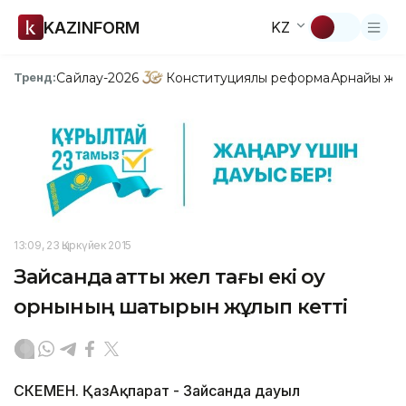
KAZINFORM
KZ
Сайлау-2026
Конституциялық реформа
Арнайы жо
Тренд:
13:09, 23 Қыркүйек 2015
Зайсанда қатты жел тағы екі оқу
орнының шатырын жұлып кетті
ӨСКЕМЕН. ҚазАқпарат - Зайсанда дауыл