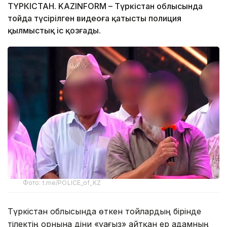
ТҮРКІСТАН. KAZINFORM – Түркістан облысында
тойда түсірілген видеоға қатысты полиция
қылмыстық іс қозғады.
Фото: t.me/POLICE_of_KZ
Түркістан облысында өткен тойлардың бірінде
тілектің орнына діни «уағыз» айтқан ер адамның