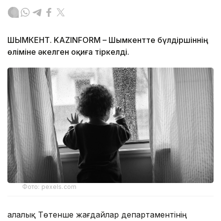
ШЫМКЕНТ. KAZINFORM – Шымкентте бүлдіршіннің
өліміне әкелген оқиға тіркелді.
Фото: pexels.com
Қалалық Төтенше жағдайлар департаментінің