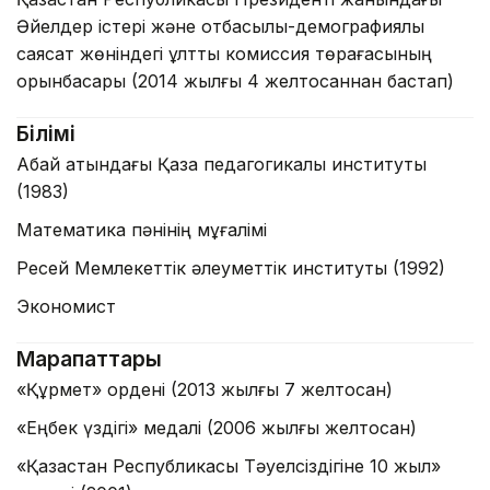
Әйелдер істері және отбасылық-демографиялық
саясат жөніндегі ұлттық комиссия төрағасының
орынбасары (2014 жылғы 4 желтоқсаннан бастап)
Білімі
Абай атындағы Қазақ педагогикалық институты
(1983)
Математика пәнінің мұғалімі
Ресей Мемлекеттік әлеуметтік институты (1992)
Экономист
Марапаттары
«Құрмет» ордені (2013 жылғы 7 желтоқсан)
«Еңбек үздігі» медалі (2006 жылғы желтоқсан)
«Қазақстан Республикасы Тәуелсіздігіне 10 жыл»