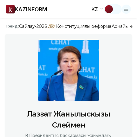
KAZINFORM
KZ
Сайлау-2026
Конституциялық реформа
Арнайы жо
Тренд:
Лаззат Жанылыскызы
Сүлеймен
ҚР Президенті Іс басқармасы жанындағы