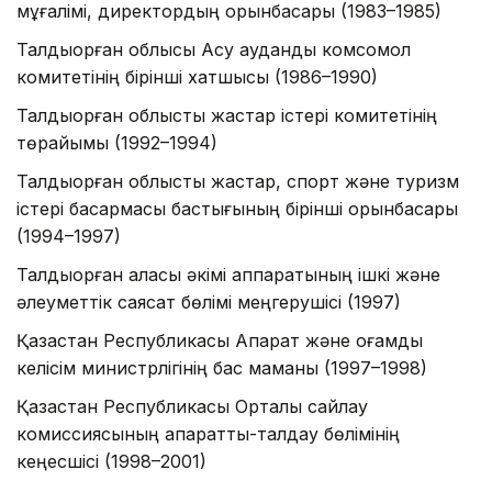
мұғалімі, директордың орынбасары (1983–1985)
Талдықорған облысы Ақсу аудандық комсомол
комитетінің бірінші хатшысы (1986–1990)
Талдықорған облыстық жастар істері комитетінің
төрайымы (1992–1994)
Талдықорған облыстық жастар, спорт және туризм
істері басқармасы бастығының бірінші орынбасары
(1994–1997)
Талдықорған қаласы әкімі аппаратының ішкі және
әлеуметтік саясат бөлімі меңгерушісі (1997)
Қазақстан Республикасы Ақпарат және қоғамдық
келісім министрлігінің бас маманы (1997–1998)
Қазақстан Республикасы Орталық сайлау
комиссиясының ақпараттық-талдау бөлімінің
кеңесшісі (1998–2001)