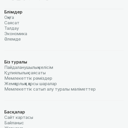
Бөлімдер
Оқиға
Саясат
Талдау
Экономика
Әлемде
Біз туралы
Пайдаланушылық келiciм
Құпиялылық саясаты
Мемлекеттік рәміздер
Жемқорлыққа қарсы шаралар
Мемлекеттік сатып алу туралы мәлiметтер
Басқалар
Сайт картасы
Байланыс