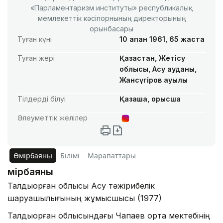
«Парламентаризм институты» республикалық
мемлекеттік кәсіпорнының директорының
орынбасары
Туған күні
10 ақпан 1961, 65 жаста
Туған жері
Қазақстан, Жетісу
облысы, Ақсу ауданы,
Жансүгіров ауылы
Тілдерді білуі
Қазақша, орысша
Әлеуметтік желілер
Өмірбаяны
Білімі
Марапаттары
Өмірбаяны
Талдықорған облысы Ақсу тәжірибелік
шаруашылығының жұмысшысы (1977)
Талдықорған облысындағы Чапаев орта мектебінің