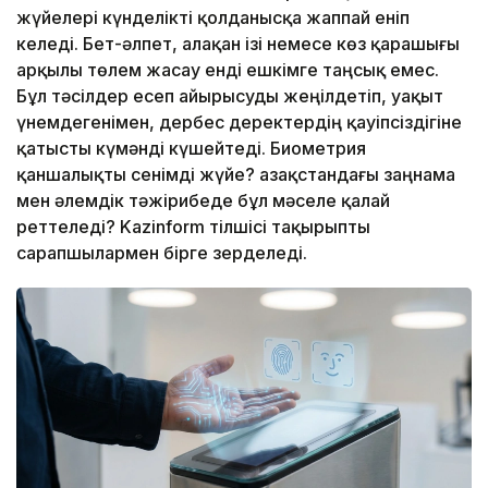
жүйелері күнделікті қолданысқа жаппай еніп
келеді. Бет-әлпет, алақан ізі немесе көз қарашығы
арқылы төлем жасау енді ешкімге таңсық емес.
Бұл тәсілдер есеп айырысуды жеңілдетіп, уақыт
үнемдегенімен, дербес деректердің қауіпсіздігіне
қатысты күмәнді күшейтеді. Биометрия
қаншалықты сенімді жүйе? Қазақстандағы заңнама
мен әлемдік тәжірибеде бұл мәселе қалай
реттеледі? Kazinform тілшісі тақырыпты
сарапшылармен бірге зерделеді.