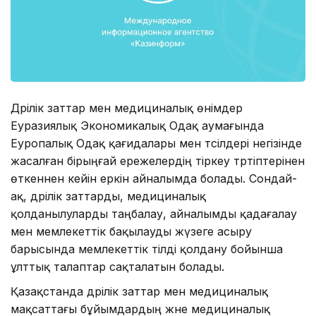
Дәрілік заттар мен медициналық өнімдер
Еуразиялық Экономикалық Одақ аумағында
Еуропалық Одақ қағидалары мен тәсілдері негізінде
жасалған бірыңғай ережелердің тіркеу тәртіптерінен
өткеннен кейін еркін айналымда болады. Сондай-
ақ, дәрілік заттарды, медициналық
қолданылуларды таңбалау, айналымды қадағалау
мен мемлекеттік бақылауды жүзеге асыру
барысында мемлекеттік тілді қолдану бойынша
ұлттық талаптар сақталатын болады.
Қазақстанда дәрілік заттар мен медициналық
мақсаттағы бұйымдардың және медициналық