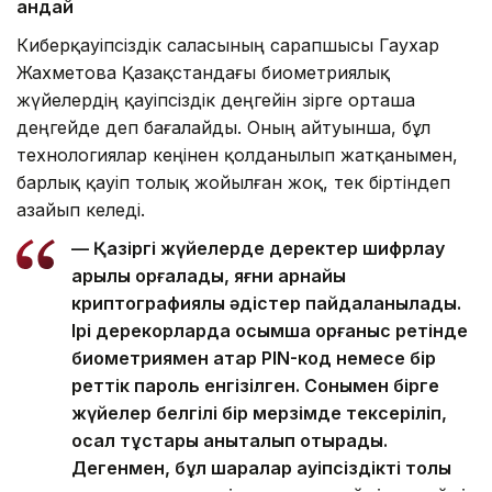
қандай
Киберқауіпсіздік саласының сарапшысы Гаухар
Жахметова Қазақстандағы биометриялық
жүйелердің қауіпсіздік деңгейін әзірге орташа
деңгейде деп бағалайды. Оның айтуынша, бұл
технологиялар кеңінен қолданылып жатқанымен,
барлық қауіп толық жойылған жоқ, тек біртіндеп
азайып келеді.
— Қазіргі жүйелерде деректер шифрлау
арқылы қорғалады, яғни арнайы
криптографиялық әдістер пайдаланылады.
Ірі дерекқорларда қосымша қорғаныс ретінде
биометриямен қатар PIN-код немесе бір
реттік пароль енгізілген. Сонымен бірге
жүйелер белгілі бір мерзімде тексеріліп,
осал тұстары анықталып отырады.
Дегенмен, бұл шаралар қауіпсіздікті толық