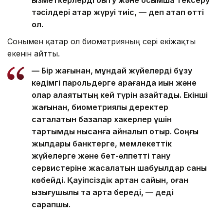
тәсілдері қатар жүруі тиіс, — деп атап өтті
ол.
Сонымен қатар ол биометрияның әсері екіжақты
екенін айтты.
— Бір жағынан, мұндай жүйелерді бұзу
кәдімгі парольдерге қарағанда қиын және
олар алаяқтықтың кей түрін азайтады. Екінші
жағынан, биометриялық деректер
сақталатын базалар хакерлер үшін
тартымды нысанға айналып отыр. Соңғы
жылдары банктерге, мемлекеттік
жүйелерге және бет-әлпетті тану
сервистеріне жасалатын шабуылдар саны
көбейді. Қауіпсіздік артқан сайын, оған
қызығушылық та арта береді, — деді
сарапшы.