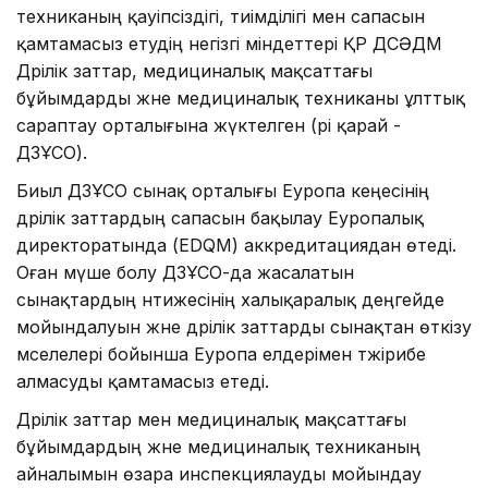
техниканың қауіпсіздігі, тиімділігі мен сапасын
қамтамасыз етудің негізгі міндеттері ҚР ДСӘДМ
Дәрілік заттар, медициналық мақсаттағы
бұйымдарды және медициналық техниканы ұлттық
сараптау орталығына жүктелген (әрі қарай -
ДЗҰСО).
Биыл ДЗҰСО сынақ орталығы Еуропа кеңесінің
дәрілік заттардың сапасын бақылау Еуропалық
директоратында (EDQM) аккредитациядан өтеді.
Оған мүше болу ДЗҰСО-да жасалатын
сынақтардың нәтижесінің халықаралық деңгейде
мойындалуын және дәрілік заттарды сынақтан өткізу
мәселелері бойынша Еуропа елдерімен тәжірибе
алмасуды қамтамасыз етеді.
Дәрілік заттар мен медициналық мақсаттағы
бұйымдардың және медициналық техниканың
айналымын өзара инспекциялауды мойындау