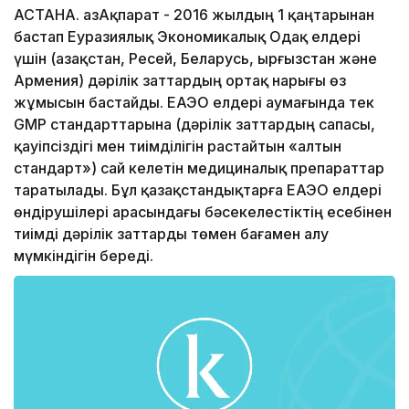
АСТАНА. ҚазАқпарат - 2016 жылдың 1 қаңтарынан
бастап Еуразиялық Экономикалық Одақ елдері
үшін (Қазақстан, Ресей, Беларусь, Қырғызстан және
Армения) дәрілік заттардың ортақ нарығы өз
жұмысын бастайды. ЕАЭО елдері аумағында тек
GMP стандарттарына (дәрілік заттардың сапасы,
қауіпсіздігі мен тиімділігін растайтын «алтын
стандарт») сай келетін медициналық препараттар
таратылады. Бұл қазақстандықтарға ЕАЭО елдері
өндірушілері арасындағы бәсекелестіктің есебінен
тиімді дәрілік заттарды төмен бағамен алу
мүмкіндігін береді.