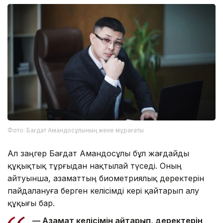
Фото: Бағдат Амандосұлының жеке мұрағаты
Ал заңгер Бағдат Амандосұлы бұл жағдайды
құқықтық тұрғыдан нақтылай түседі. Оның
айтуынша, азаматтың биометриялық деректерін
пайдалануға берген келісімді кері қайтарып алу
құқығы бар.
— Азамат келісімін қайтарып, деректерін