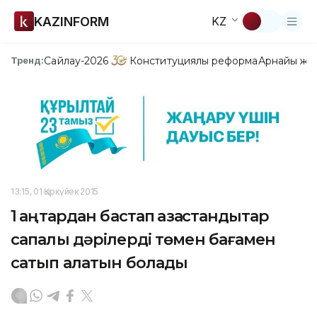
KAZINFORM
KZ
Сайлау-2026
Конституциялық реформа
Арнайы жо
Тренд:
13:15, 01 Қыркүйек 2015
1 қаңтардан бастап қазақстандықтар
сапалы дәрілерді төмен бағамен
сатып алатын болады