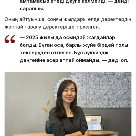
қамтамасыз етеді деуге келмейді, — дейді
сарапшы.
Оның айтуынша, соңғы жылдары елде деректердің
жаппай таралу деректері де тіркелген.
— 2025 жылы да осындай жағдайлар
болды. Бұған қоса, барлық жүйе бірдей толық
тексеруден өтпеген. Бұл қауіпсіздік
деңгейіне әсер етпей қоймайды, — деді ол.