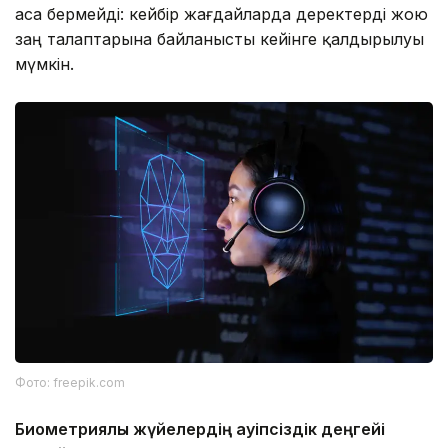
аса бермейді: кейбір жағдайларда деректерді жою
заң талаптарына байланысты кейінге қалдырылуы
мүмкін.
Фото: freepik.com
Биометриялық жүйелердің қауіпсіздік деңгейі