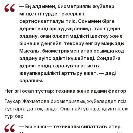
— Ең алдымен, биометриялық жүйелер
міндетті түрде тексеріліп,
сертификатталуы тиіс. Сонымен бірге
деректерді қорғаудың сенімді тәсілдерін
қолдану, оған қолжетімділікті шектеу және
бірнеше деңгейлі тексеру енгізу маңызды.
Мысалы, биометриямен қатар қосымша код
қолдану қауіпсіздікті күшейтеді. Сондай-ақ
деректердің таралуына қатысты
жауапкершілікті арттыру қажет, — деді
сарапшы.
Негізгі осал тұстар: техника және адами фактор
Гаухар Жахметова биометриялық жүйелердегі әлсіз
тұстарға да тоқталды. Оның айтуынша, қауіптің екі
түрі бар.
— Біріншісі — техникалық сипаттағы қатер.