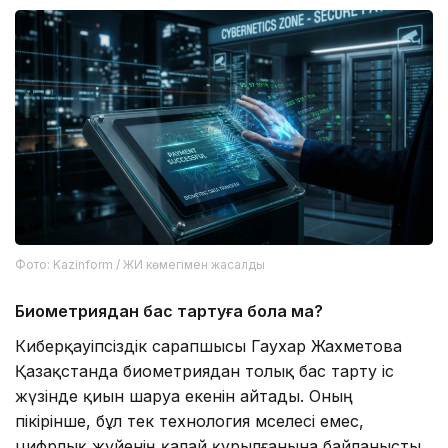
Фото: Kazinform / ЖИ көмегімен жасалды
Биометриядан бас тартуға бола ма?
Киберқауіпсіздік сарапшысы Гаухар Жахметова
Қазақстанда биометриядан толық бас тарту іс
жүзінде қиын шаруа екенін айтады. Оның
пікірінше, бұл тек технология мәселесі емес,
цифрлық жүйенің қалай құрылғанына байланысты.