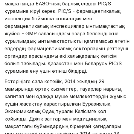
мақсатында ЕАЭО-ның барлық елдері PIC/S
құрамына кіруі керек. PIC/S - фармацевтикалық
инспекция бойынша конвенция мен
фармацевтикалық инспекциялар ынтымақтастық
жүйесі - GMP саласындағы өзара белсенді және
құрылымдық ынтымақтастықты қамтамасыз ететін
елдердің фармацевтикалық секторларын реттеуші
органдар арасындағы екі халықаралық келісім
болып табылады. Қазақстан мен Беларусь PIC/S
құрамына ену үшін өтініш білдірді.
Естеріңізге сала кетейік, 2014 жылдың 29
мамырында ортақ қызметтер, тауарлар нарығы,
капитал мен одаққа мүше мемлекеттердің жұмыс
күшін жасақтау қарастырылған Еуразиялық
Экономикалық Одақ туралы Келісімге қол
қойылды. Дәрілік заттар мен медициналық
мақсаттағы бұйымдардың бірыңғай қағидалары
мен тәртіптері туралы келісімге 2014 жылдың 23