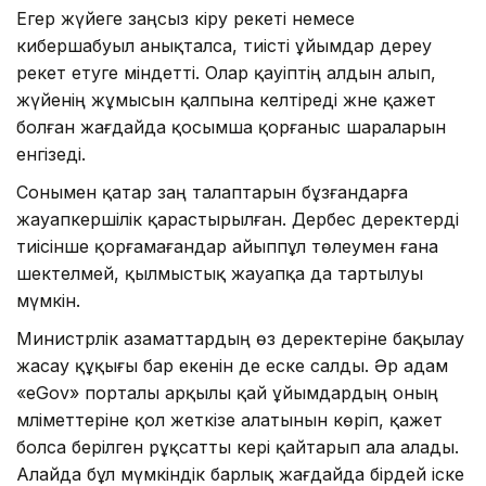
Егер жүйеге заңсыз кіру әрекеті немесе
кибершабуыл анықталса, тиісті ұйымдар дереу
әрекет етуге міндетті. Олар қауіптің алдын алып,
жүйенің жұмысын қалпына келтіреді және қажет
болған жағдайда қосымша қорғаныс шараларын
енгізеді.
Сонымен қатар заң талаптарын бұзғандарға
жауапкершілік қарастырылған. Дербес деректерді
тиісінше қорғамағандар айыппұл төлеумен ғана
шектелмей, қылмыстық жауапқа да тартылуы
мүмкін.
Министрлік азаматтардың өз деректеріне бақылау
жасау құқығы бар екенін де еске салды. Әр адам
«eGov» порталы арқылы қай ұйымдардың оның
мәліметтеріне қол жеткізе алатынын көріп, қажет
болса берілген рұқсатты кері қайтарып ала алады.
Алайда бұл мүмкіндік барлық жағдайда бірдей іске