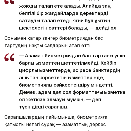
жоюды талап ете алады. Алайда заң
белгілі бір жағдайларда деректерді
сақтауды талап етеді, яғни бұл құқықтың
шектелетін сәттері болады, — дейді ол.
Сонымен қатар заңгер биометриядан бас
тартудың нақты салдарын атап өтті.
— Азамат биометриядан бас тартқаны үшін
барлық қызметтен шеттетілмейді. Кейбір
цифрлық қызметтерде, әсіресе банктердің
қашықтан көрсететін қызметтерінде,
биометриялық сәйкестендіру міндетті.
Демек, адам дәл сол форматтағы қызметке
қол жеткізе алмауы мүмкін, — деп
түсіндірді сарапшы.
Сарапшылардың пайымынша, биометрияға
қатысты негізгі сұрақ — азаматтың дербес