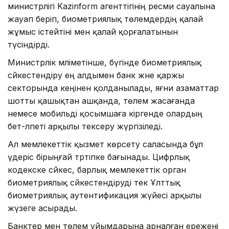
министрлігі Kazinform агенттігінің ресми сауалына
жауап беріп, биометриялық төлемдердің қалай
жұмыс істейтіні мен қалай қорғалатынын
түсіндірді.
Министрлік мәліметінше, бүгінде биометриялық
сәйкестендіру ең алдымен банк және қаржы
секторында кеңінен қолданылады, яғни азаматтар
шотты қашықтан ашқанда, төлем жасағанда
немесе мобильді қосымшаға кіргенде олардың
бет-әлпеті арқылы тексеру жүргізіледі.
Ал мемлекеттік қызмет көрсету саласында бұл
үдеріс бірыңғай тәртіпке бағынады. Цифрлық
кодекске сәйкес, барлық мемлекеттік орган
биометриялық сәйкестендіруді тек Ұлттық
биометриялық аутентификация жүйесі арқылы
жүзеге асырады.
Банктер мен төлем ұйымдарына арналған ережені