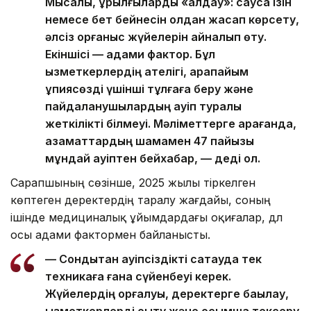
Мысалы, құрылғыларды «алдау»: саусақ ізін
немесе бет бейнесін қолдан жасап көрсету,
әлсіз қорғаныс жүйелерін айналып өту.
Екіншісі — адами фактор. Бұл
қызметкерлердің қателігі, қарапайым
құпиясөзді үшінші тұлғаға беру және
пайдаланушылардың қауіп туралы
жеткілікті білмеуі. Мәліметтерге қарағанда,
азаматтардың шамамен 47 пайызы
мұндай қауіптен бейхабар, — деді ол.
Сарапшының сөзінше, 2025 жылы тіркелген
көптеген деректердің таралу жағдайы, соның
ішінде медициналық ұйымдардағы оқиғалар, дәл
осы адами фактормен байланысты.
— Сондықтан қауіпсіздікті сақтауда тек
техникаға ғана сүйенбеуі керек.
Жүйелердің қорғалуы, деректерге бақылау,
қызметкерлерді оқыту және қосымша тексеру