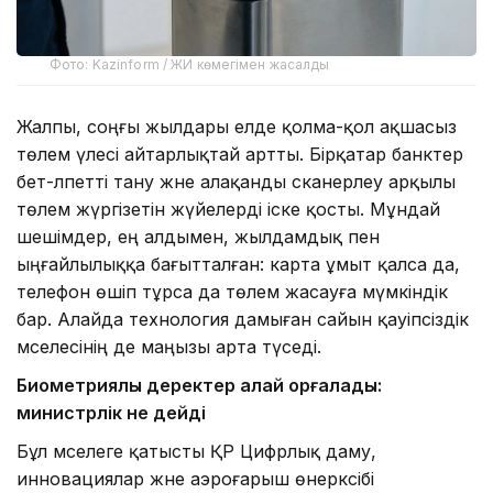
Фото: Kazinform / ЖИ көмегімен жасалды
Жалпы, соңғы жылдары елде қолма-қол ақшасыз
төлем үлесі айтарлықтай артты. Бірқатар банктер
бет-әлпетті тану және алақанды сканерлеу арқылы
төлем жүргізетін жүйелерді іске қосты. Мұндай
шешімдер, ең алдымен, жылдамдық пен
ыңғайлылыққа бағытталған: карта ұмыт қалса да,
телефон өшіп тұрса да төлем жасауға мүмкіндік
бар. Алайда технология дамыған сайын қауіпсіздік
мәселесінің де маңызы арта түседі.
Биометриялық деректер қалай қорғалады:
министрлік не дейді
Бұл мәселеге қатысты ҚР Цифрлық даму,
инновациялар және аэроғарыш өнеркәсібі