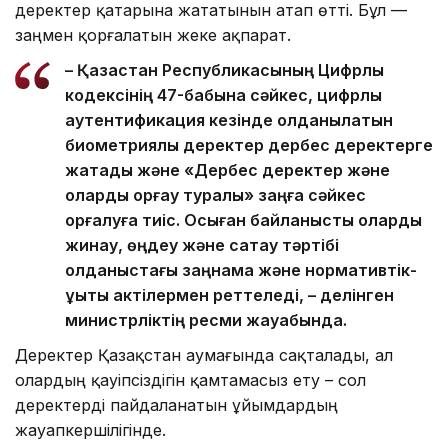
деректер қатарына жататынын атап өтті. Бұл —
заңмен қорғалатын жеке ақпарат.
– Қазақстан Республикасының Цифрлық
кодексінің 47-бабына сәйкес, цифрлық
аутентификация кезінде қолданылатын
биометриялық деректер дербес деректерге
жатады және «Дербес деректер және
оларды қорғау туралы» заңға сәйкес
қорғалуға тиіс. Осыған байланысты оларды
жинау, өңдеу және сақтау тәртібі
қолданыстағы заңнама және нормативтік-
құқықтық актілермен реттеледі, – делінген
министрліктің ресми жауабында.
Деректер Қазақстан аумағында сақталады, ал
олардың қауіпсіздігін қамтамасыз ету – сол
деректерді пайдаланатын ұйымдардың
жауапкершілігінде.