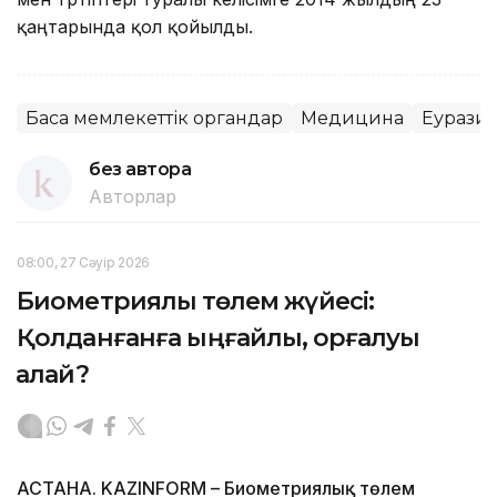
қаңтарында қол қойылды.
Басқа мемлекеттік органдар
Медицина
Еуразия
без автора
Авторлар
08:00, 27 Сәуір 2026
Биометриялық төлем жүйесі:
Қолданғанға ыңғайлы, қорғалуы
қалай?
АСТАНА. KAZINFORM – Биометриялық төлем