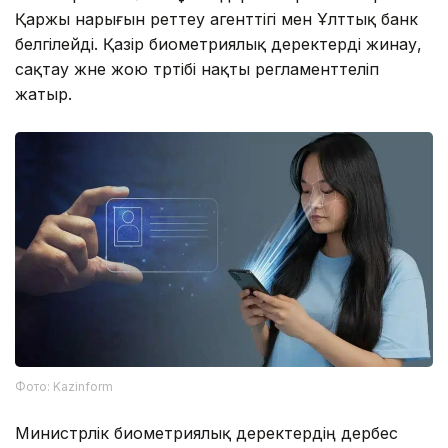
Қаржы нарығын реттеу агенттігі мен Ұлттық банк
белгілейді. Қазір биометриялық деректерді жинау,
сақтау және жою тәртібі нақты регламенттеліп
жатыр.
Фото: Kazinform
Министрлік биометриялық деректердің дербес