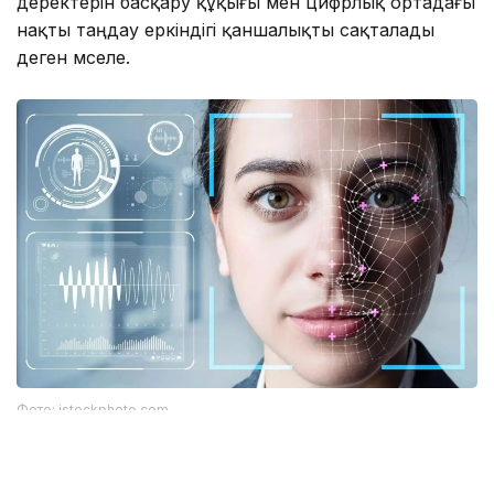
деректерін басқару құқығы мен цифрлық ортадағы
нақты таңдау еркіндігі қаншалықты сақталады
деген мәселе.
Фото: istockphoto.com
Әлемдік тәжірибе: технология бар, бірақ бәрі
бірдей сене бермейді