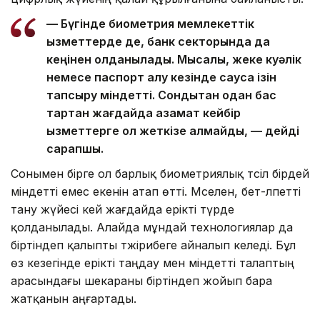
— Бүгінде биометрия мемлекеттік
қызметтерде де, банк секторында да
кеңінен қолданылады. Мысалы, жеке куәлік
немесе паспорт алу кезінде саусақ ізін
тапсыру міндетті. Сондықтан одан бас
тартқан жағдайда азамат кейбір
қызметтерге қол жеткізе алмайды, — дейді
сарапшы.
Сонымен бірге ол барлық биометриялық тәсіл бірдей
міндетті емес екенін атап өтті. Мәселен, бет-әлпетті
тану жүйесі кей жағдайда ерікті түрде
қолданылады. Алайда мұндай технологиялар да
біртіндеп қалыпты тәжірибеге айналып келеді. Бұл
өз кезегінде ерікті таңдау мен міндетті талаптың
арасындағы шекараны біртіндеп жойып бара
жатқанын аңғартады.