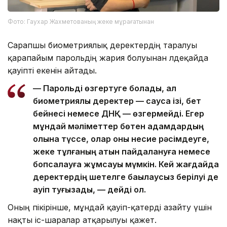
Фото: Гаухар Жахметованың жеке мұрағатынан
Сарапшы биометриялық деректердің таралуы
қарапайым парольдің жария болуынан әлдеқайда
қауіпті екенін айтады.
— Парольді өзгертуге болады, ал
биометриялық деректер — саусақ ізі, бет
бейнесі немесе ДНҚ — өзгермейді. Егер
мұндай мәліметтер бөтен адамдардың
қолына түссе, олар оны несие рәсімдеуге,
жеке тұлғаның атын пайдалануға немесе
бопсалауға жұмсауы мүмкін. Кей жағдайда
деректердің шетелге бақылаусыз берілуі де
қауіп туғызады, — дейді ол.
Оның пікірінше, мұндай қауіп-қатерді азайту үшін
нақты іс-шаралар атқарылуы қажет.