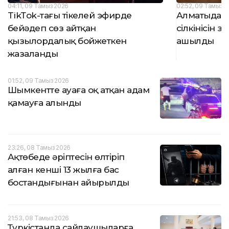
04:11, 09 Тамыз 2026
02:52, 09 Тамыз 
TikТok-тағы тікелей эфирде
Алматыда Қ
бейәдеп сөз айтқан
сілкінісін 
қызылордалық бойжеткен
ашылды
жазаланды
01:52, 09 Тамыз 2026
Шымкентте ауаға оқ атқан адам
қамауға алынды
23:26, 08 Тамыз 2026
Ақтөбеде әріптесін өлтіріп
алған кенші 13 жылға бас
бостандығынан айырылды
21:53, 08 Тамыз 2026
Түркістанда сайлаушыларға