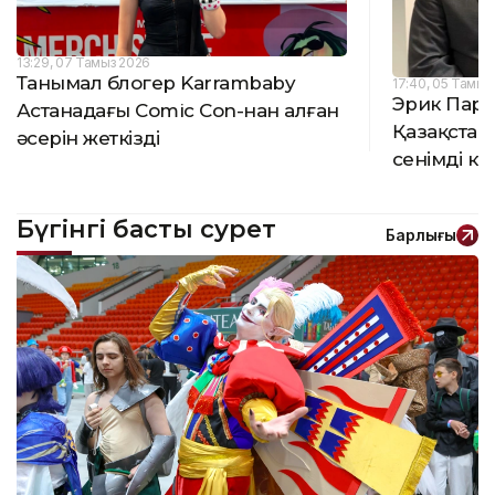
13:29, 07 Тамыз 2026
Танымал блогер Karrambaby
17:40, 05 Тамыз
Эрик Пард
Астанадағы Comic Con-нан алған
Қазақстан
әсерін жеткізді
сенімді к
Бүгінгі басты сурет
Барлығы