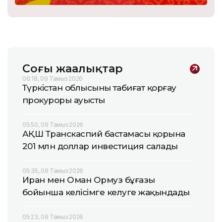
Соңғы жаңалықтар
06:18, 09 Тамыз 2026
Түркістан облысының табиғат қорғау
прокуроры ауысты
05:50, 09 Тамыз 2026
АҚШ Транскаспий бастамасы қорына
201 млн доллар инвестиция салады
05:35, 09 Тамыз 2026
Иран мен Оман Ормуз бұғазы
бойынша келісімге келуге жақындады
05:23, 09 Тамыз 2026