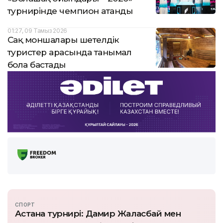
турнирінде чемпион атанды
01:27, 09 Тамыз 2026
Сақ моншалары шетелдік
туристер арасында танымал
бола бастады
СПОРТ
Астана турнирі: Дамир Жалғасбай мен