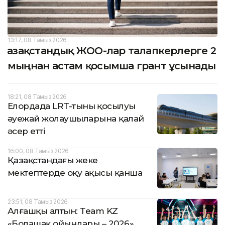
13:17, 08 Тамыз 2026
Қазақстандық ЖОО-лар талапкерлерге 2
мыңнан астам қосымша грант ұсынады
18:21, 08 Тамыз 2026
Елордада LRT-тының қосылуы
әуежай жолаушыларына қалай
әсер етті
16:00, 08 Тамыз 2026
Қазақстандағы жеке
мектептерде оқу ақысы қанша
23:51, 08 Тамыз 2026
Алғашқы алтын: Team KZ
«Болашақ ойындары – 2026»