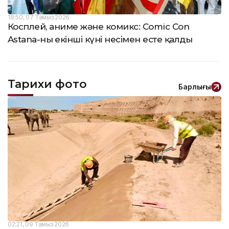
18:50, 07 Тамыз 2026
Косплей, аниме және комикс: Comic Con
Astana-ның екінші күні несімен есте қалды
Тарихи фото
Барлығы
02:21, 09 Тамыз 2026