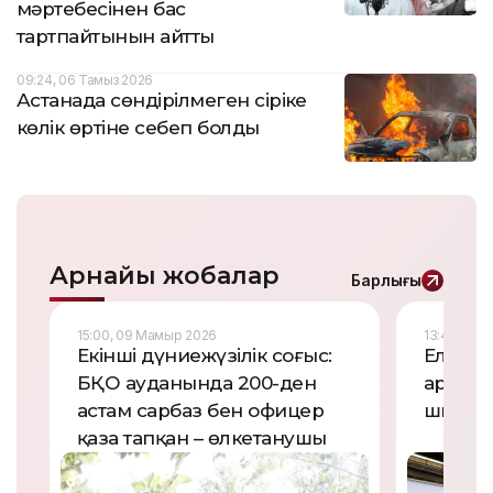
мәртебесінен бас
тартпайтынын айтты
09:24, 06 Тамыз 2026
Астанада сөндірілмеген сіріңке
көлік өртіне себеп болды
Арнайы жобалар
Барлығы
15:00, 09 Мамыр 2026
13:45, 09
Екінші дүниежүзілік соғыс:
Елордад
БҚО ауданында 200-ден
арналғ
астам сарбаз бен офицер
шықты
қаза тапқан – өлкетанушы