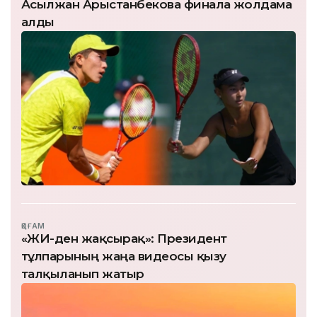
Асылжан Арыстанбекова финалға жолдама
алды
ҚОҒАМ
«ЖИ-ден жақсырақ»: Президент
тұлпарының жаңа видеосы қызу
талқыланып жатыр