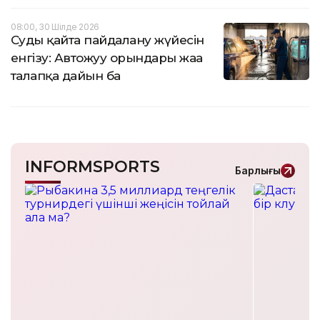
08:00, 30 Шілде 2026
Суды қайта пайдалану жүйесін
енгізу: Автожуу орындары жаңа
талапқа дайын ба
INFORMSPORTS
Барлығы