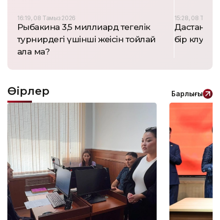
16:19, 08 Тамыз 2026
15:28, 08 Тамыз
Рыбакина 3,5 миллиард теңгелік
Дастан Сә
турнирдегі үшінші жеңісін тойлай
бір клубыны
ала ма?
Өңірлер
Барлығы