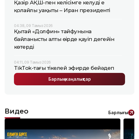
Қазір АҚШ-пен келісімге келудің ең
қолайлы уақыты – Иран президенті
04:38, 09 Тамыз 2026
Қытай «Долфин» тайфунына
байланысты алты өңірде қауіп деңгейін
көтерді
04:11, 09 Тамыз 2026
TikТok-тағы тікелей эфирде бейәдеп
сөз айтқан қызылордалық бойжеткен
Барлық жаңалықтар
жазаланды
03:45, 09 Тамыз 2026
«Абай және XXI ғасырдағы Қазақстан»:
Видео
«Отырар» музей-қорығында көрме
Барлығы
ашылды
03:12, 09 Тамыз 2026