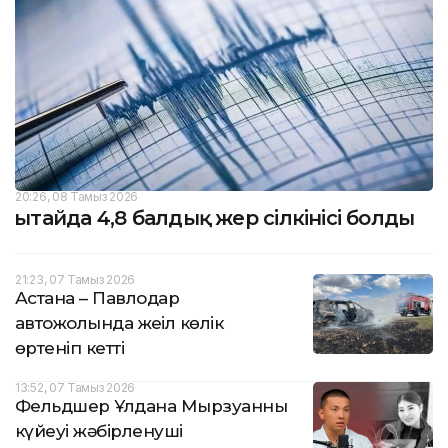
20:26, 08 Тамыз 2026
Қытайда 4,8 балдық жер сілкінісі болды
21:23, 07 Тамыз 2026
Астана – Павлодар
автожолында жеңіл көлік
өртеніп кетті
13:52, 07 Тамыз 2026
Фельдшер Ұлдана Мырзуанның
күйеуі жәбірленуші