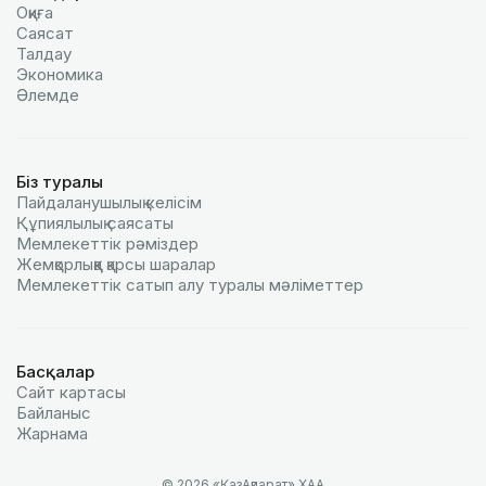
Оқиға
Саясат
Талдау
Экономика
Әлемде
Біз туралы
Пайдаланушылық келiciм
Құпиялылық саясаты
Мемлекеттік рәміздер
Жемқорлыққа қарсы шаралар
Мемлекеттік сатып алу туралы мәлiметтер
Басқалар
Сайт картасы
Байланыс
Жарнама
© 2026 «ҚазАқпарат» ХАА