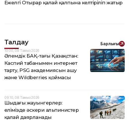
Ежелгі Отырар қалай қалпына келтіріліп жатыр
Талдау
Барлығы
10:00, 08 Тамыз 2026
Әлемдік БАҚ-тағы Қазақстан:
Каспий табанымен интернет
тарту, PSG академиясын ашу
және Wildberries қоймасы
09:10, 08 Тамыз 2026
Шыңдағы жауынгерлер:
елімізде әскери альпинистер
қалай даярланады