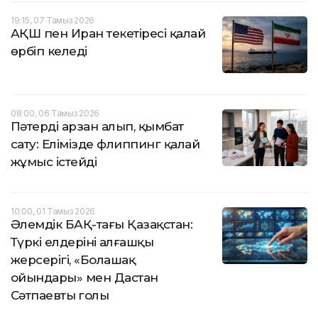
19:15, 07 Тамыз 2026
АҚШ пен Иран текетіресі қалай
өрбіп келеді
08:00, 06 Тамыз 2026
Пәтерді арзан алып, қымбат
сату: Елімізде флиппинг қалай
жұмыс істейді
10:00, 01 Тамыз 2026
Әлемдік БАҚ-тағы Қазақстан:
Түркі елдерінің алғашқы
жерсерігі, «Болашақ
ойындары» мен Дастан
Сәтпаевтың голы