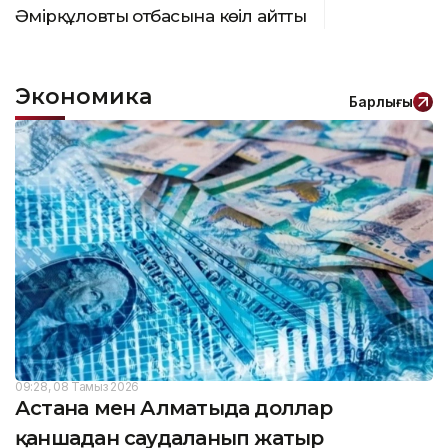
Әмірқұловтың отбасына көңіл айтты
Экономика
Барлығы
09:28, 08 Тамыз 2026
Астана мен Алматыда доллар
қаншадан саудаланып жатыр