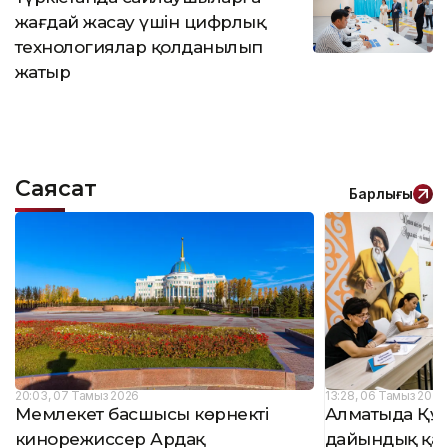
жағдай жасау үшін цифрлық
технологиялар қолданылып
жатыр
Саясат
Барлығы
20:03, 07 Тамыз 2026
13:28, 06 Тамыз 2026
Мемлекет басшысы көрнекті
Алматыда Құ
кинорежиссер Ардақ
дайындық қал