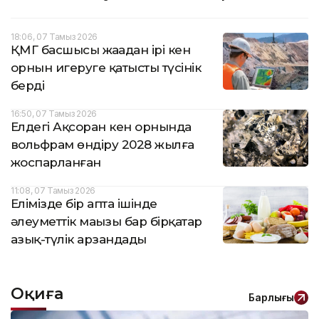
18:06, 07 Тамыз 2026
ҚМГ басшысы жаңадан ірі кен
орнын игеруге қатысты түсінік
берді
16:50, 07 Тамыз 2026
Елдегі Ақсоран кен орнында
вольфрам өндіру 2028 жылға
жоспарланған
11:08, 07 Тамыз 2026
Елімізде бір апта ішінде
әлеуметтік маңызы бар бірқатар
азық-түлік арзандады
Оқиға
Барлығы