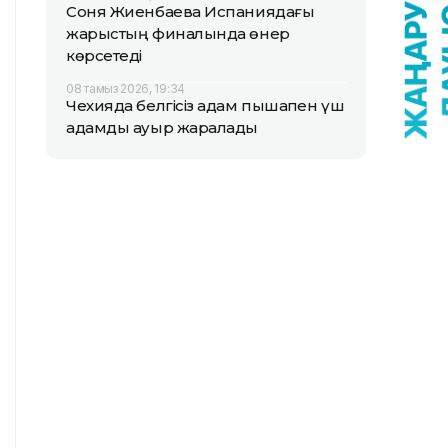
Соня Жиенбаева Испаниядағы
жарыстың финалында өнер
көрсетеді
08 тамыз 2026, 19:34
Чехияда белгісіз адам пышақпен үш
адамды ауыр жаралады