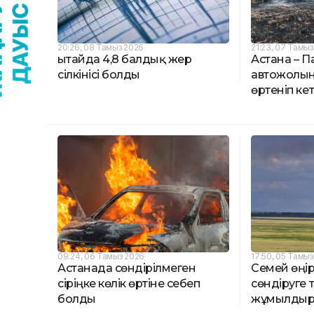
20:26, 08 Тамыз 2026
21:23, 07 Тамы
Қытайда 4,8 балдық жер
Астана – 
сілкінісі болды
автожолын
өртеніп кет
09:24, 06 Тамыз 2026
17:50, 05 Тамы
Астанада сөндірілмеген
Семей өңір
сіріңке көлік өртіне себеп
сөндіруге 
болды
жұмылды