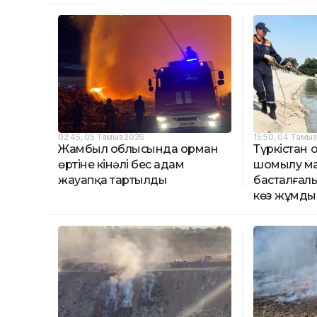
02:45, 05 Тамыз 2026
15:50, 04 Тамы
Жамбыл облысында орман
Түркістан
өртіне кінәлі бес адам
шомылу м
жауапқа тартылды
басталғалы
көз жұмды