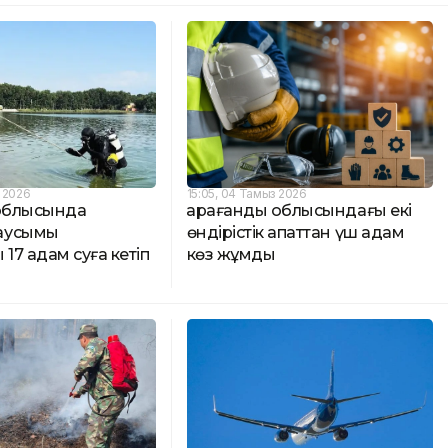
з 2026
15:05, 04 Тамыз 2026
 облысында
Қарағанды облысындағы екі
аусымы
өндірістік апаттан үш адам
 17 адам суға кетіп
көз жұмды