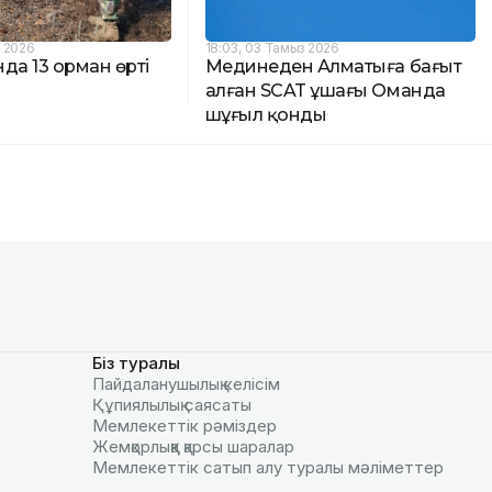
з 2026
18:03, 03 Тамыз 2026
да 13 орман өрті
Мединеден Алматыға бағыт
алған SCAT ұшағы Оманда
шұғыл қонды
Біз туралы
Пайдаланушылық келiciм
Құпиялылық саясаты
Мемлекеттік рәміздер
Жемқорлыққа қарсы шаралар
Мемлекеттік сатып алу туралы мәлiметтер