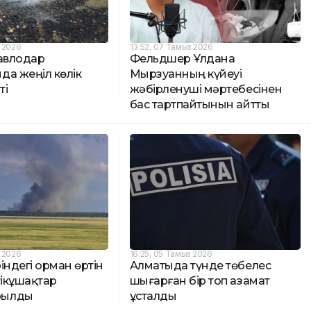
з 2026
13:52, 07 Тамыз 2026
Павлодар
Фельдшер Ұлдана
да жеңіл көлік
Мырзуанның күйеуі
ті
жәбірленуші мәртебесінен
бас тартпайтынын айтты
з 2026
16:25, 05 Тамыз 2026
індегі орман өртін
Алматыда түнде төбелес
тікұшақтар
шығарған бір топ азамат
рылды
ұсталды