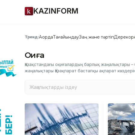
KAZINFORM
Ақорда
Тағайындау
Заң және тәртіп
Дерекқор
Тренд:
Оқиға
Қазақстандағы оқиғалардың барлық жаңалықтары – бү
жаңалықтары Қазақпарат бастапқы ақпарат көздері