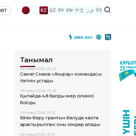
KZ
QZ
РУ
EN
中文
ق ز
ЎЗ
ORT
Танымал
08 тамыз 2026, 20:45
Самат Смақов «Атырау» командасы
тізгінін ұстады
08 тамыз 2026, 20:26
Қытайда 4,8 балдық жер сілкінісі
болды
08 тамыз 2026, 20:12
Білім беру грантын бөлуде квота
қарастырылған: оны кімдер алады
08 тамыз 2026, 19:51