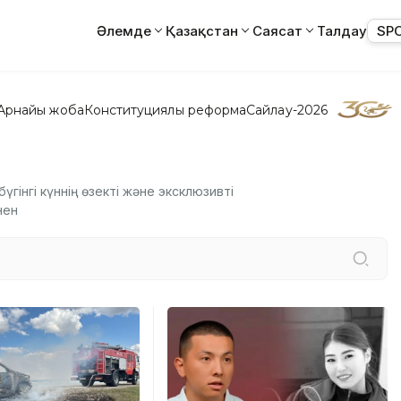
Әлемде
Қазақстан
Саясат
Талдау
SP
Арнайы жоба
Конституциялық реформа
Сайлау-2026
гінгі күннің өзекті және эксклюзивті
нен