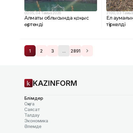
00:05, 04 Тамыз 2026
21:00, 03 Тамы
Алматы облысында қоқыс
Ел аумағын
өртенді
тіркелді
…
1
2
3
2891
KAZINFORM
Бөлімдер
Оқиға
Саясат
Талдау
Экономика
Әлемде