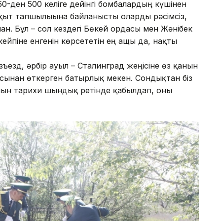
 50-ден 500 келіге дейінгі бомбалардың күшінен
ақыт тапшылығына байланысты оларды рәсімсіз,
н. Бұл – сол кездегі Бөкей ордасы мен Жәнібек
йпіне енгенін көрсететін ең ащы да, нақты
азъезд, әрбір ауыл – Сталинград жеңісіне өз қанын
басынан өткерген батырлық мекен. Сондықтан біз
анын тарихи шындық ретінде қабылдап, оны