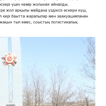
скері үшін «өмір жолына» айналды.
үре жол арқылы майданға үздіксіз әскери күш,
л кері бағытта жаралылар мен эвакуацияланған
ға жақын тыл емес, соғыстың логистикалық