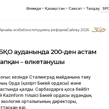
Әлемде
Қазақстан
Саясат
Талдау
SP
Арнайы жоба
Конституциялық реформа
Сайлау-2026
с: БҚО ауданында 200-ден астам
тапқан – өлкетанушы
к соғыс кезінде Сталинград майданына таяу
ың Орда (қазіргі Бөкей ордасы) және
астында қалды. Сарбаздарға қоса бейбіт
й Kazinform тілшісі Бөкей ордасы аудандық
е экология орталығының директоры,
ттасқан еді.