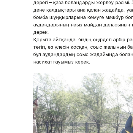
дерегі – қаза болғандарды жерлеу рәсімі.
дене қалдықтары ғана қалған жағдайда, у
бомба шұңқырларына көмуге мәжбүр болға
аудандарының нағыз майдан даласының ке
дерек.
Қорыта айтқанда, біздің өңірдегі әрбір р
төгіп, өз үлесін қосқан, соғыс жалынын 
бұл аудандардың соғыс жағдайында болғ
насихаттауымыз керек.