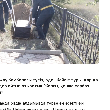
 жау бомбалары түсіп, одан бейбіт тұрғындар да
ндер айтып отыратын. Жалпы, қанша сарбаз
а?
аңда біздің алдымызда тұрған ең өзекті әрі
ытта «ОБД Мемориал» және «Память народа»