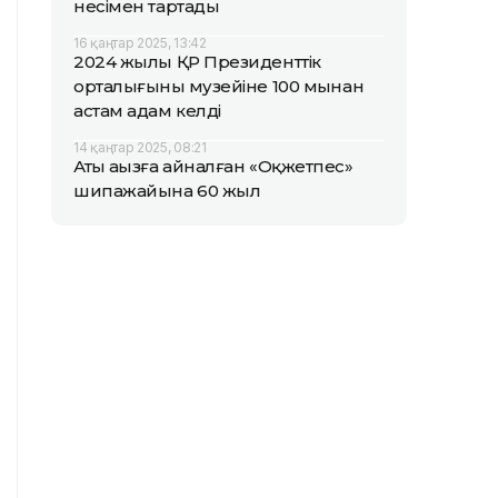
несімен тартады
16 қаңтар 2025, 13:42
2024 жылы ҚР Президенттік
орталығының музейіне 100 мыңнан
астам адам келді
14 қаңтар 2025, 08:21
Аты аңызға айналған «Оқжетпес»
шипажайына 60 жыл