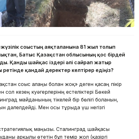
ежүзілік соғыстың аяқталғанына 81 жыл толып
дықтан, Батыс Қазақстан облысының қос бірдей
ды. Қанды шайқас іздері әлі сайрап жатыр
 ретінде қандай деректер келтірер едіңіз?
қстан соғыс алаңы болған жоқ» деген қасаң пікір
н сол кезең куәгерлерінің естеліктері Бөкей
град майданының тікелей бір бөлігі болғанын,
қын дәлелдейді. Мен осы тұрғыда үш негізгі
 стратегиялық маңызы. Сталинград шайқасы
уданы арқылы өтетін бұл темір жол (қазіргі