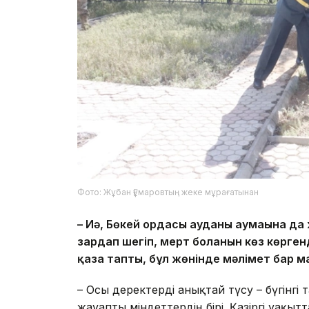
Фото: Жұбан Ғұмаровтың жеке мұрағатынан
– Иә, Бөкей ордасы ауданы аумағына да
зардап шегіп, мерт болғанын көз көрге
қаза тапты, бұл жөнінде мәлімет бар м
– Осы деректерді анықтай түсу – бүгінгі т
жауапты міндеттердің бірі. Қазіргі уақ