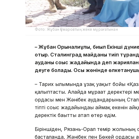
Фото: Жұбан Ғұмаровтың жеке мұрағатынан
– Жұбан Орынғалиұлы, биыл Екінші дүни
отыр. Сталинград майданы тиіп тұрған
ауданы соғыс жағдайында деп жариялан
деуге болады. Осы жөнінде өлкетанушы
– Тарих ғылымында ұзақ уақыт бойы «Қаза
қалыптасты. Алайда мұрағат деректері ме
ордасы мен Жәнібек аудандарының Сталин
тіпті соғыс жағдайындағы аймақ екенін ай
деректік бағытты атап өтер едім.
Біріншіден, Рязань-Орал темір жолының
басталғанда, Жәнібек пен Бөкей ордасы а