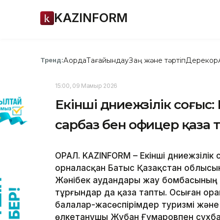
KAZINFORM
Ақорда
Тағайындау
Заң және тәртіп
Дерекқор
Тренд:
15:00, 09 Мамыр 2026
Екінші дүниежүзілік соғы
сарбаз бен офицер қаза 
ОРАЛ. KAZINFORM – Екінші дүниежүзілі
орналасқан Батыс Қазақстан облысын
Жәнібек аудандары жау бомбасының 
тұрғындар да қаза тапты. Осыған ора
балалар-жасөспірімдер туризмі жән
өлкетанушы Жұбан Ғұмаровпен сұхба