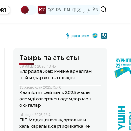
KZ
QZ
РУ
EN
中文
ق ز
ЎЗ
ORT
Тақырыпқа қатысты
09 мамыр 2026, 13:45
Елордада Жеңіс күніне арналған
пойыздар жолға шықты
25 желтоқсан 2025, 15:40
Kazinform рейтингі: 2025 жылы
әлемді өзгерткен адамдар мен
оқиғалар
14 шілде 2025, 12:41
ПІБ Медициналық орталығы
халықаралық сертификатқа ие