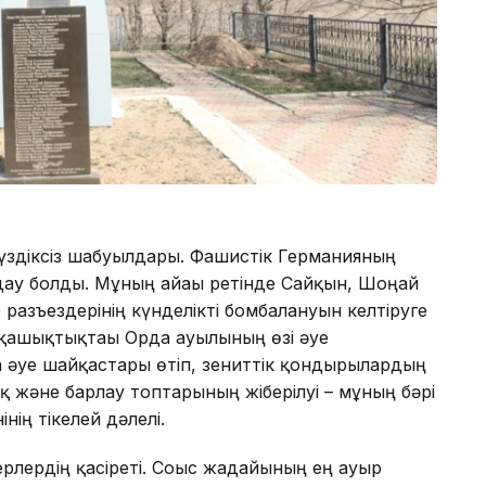
үздіксіз шабуылдары. Фашистік Германияның
ау болды. Мұның айғағы ретінде Сайқын, Шоңай
азъездерінің күнделікті бомбалануын келтіруге
 қашықтықтағы Орда ауылының өзі әуе
әуе шайқастары өтіп, зениттік қондырғылардың
ық және барлау топтарының жіберілуі – мұның бәрі
нің тікелей дәлелі.
рлердің қасіреті. Соғыс жағдайының ең ауыр