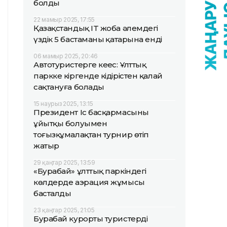
болды
22 мамыр 2025, 17:55
Қазақстандық IT жоба әлемдегі
үздік 5 бастаманың қатарына енді
06 мамыр 2025, 20:46
Автотуристерге кеңес: Ұлттық
паркке кіргенде кідірістен қалай
сақтануға болады
15 наурыз 2025, 13:15
Президент Іс басқармасының
ұйытқы болуымен
тоғызқұмалақтан турнир өтіп
жатыр
29 қаңтар 2025, 13:59
«Бурабай» ұлттық паркіндегі
көлдерде аэрация жұмысы
басталды
23 қаңтар 2025, 21:05
Бурабай курорты туристерді