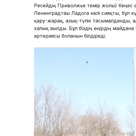
Ресейдің Приволжье темір жолы) Кеңес ә
Ленинградтағы Ладога көлі сияқты, бұл к
қару-жарақ, азық-түлік тасымалданды, а
халық ағылды. Бұл біздің өңірдің майдан
артериясы болғанын білдіреді.