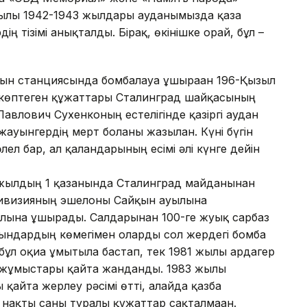
ылы 1942-1943 жылдары ауданымызда қаза
ң тізімі анықталды. Бірақ, өкінішке орай, бұл –
қын станциясында бомбалауға ұшыраған 196-Қызыл
көптеген құжаттары Сталинград шайқасының
авлович Сухенконың естелігінде қазіргі аудан
ауынгердің мерт болғаны жазылған. Күні бүгін
лел бар, ал қалғандарының есімі әлі күнге дейін
 жылдың 1 қазанында Сталинград майданынан
 дивизияның эшелоны Сайқын ауылына
лына ұшырады. Салдарынан 100-ге жуық сарбаз
ұрғындардың көмегімен оларды сол жердегі бомба
бұл оқиға ұмытыла бастап, тек 1981 жылы ардагер
у жұмыстары қайта жанданды. 1983 жылы
қайта жерлеу рәсімі өтті, алайда қазба
 нақты саны туралы құжаттар сақталмаған.