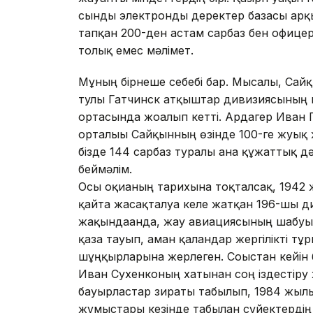
сынды электронды деректер базасы арқ
тапқан 200-ден астам сарбаз бен офицерді
толық емес мәлімет.
Мұның бірнеше себебі бар. Мысалы, Сай
тулы Гатчинск атқыштар дивизиясының 
ортасында жоғалып кетті. Ардагер Иван П
орталығы Сайқынның өзінде 100-ге жуық ж
бізде 144 сарбаз туралы ғана құжаттық дә
беймәлім.
Осы оқиғаның тарихына тоқталсақ, 1942
қайта жасақталуға келе жатқан 196-шы
жақындағанда, жау авиациясының шабуы
қаза тауып, аман қалғандар жергілікті т
шұңқырларына жерлеген. Соғыстан кейін 
Иван Сухенконың хатынан соң іздестір
бауырластар зираты табылып, 1984 жылы 
жұмыстары кезінде табылған сүйектердің