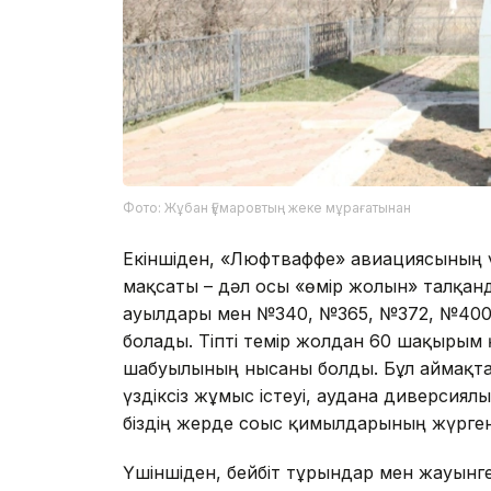
Фото: Жұбан Ғұмаровтың жеке мұрағатынан
Екіншіден, «Люфтваффе» авиациясының 
мақсаты – дәл осы «өмір жолын» талқанд
ауылдары мен №340, №365, №372, №400 р
болады. Тіпті темір жолдан 60 шақырым
шабуылының нысаны болды. Бұл аймақта 
үздіксіз жұмыс істеуі, ауданға диверсиял
біздің жерде соғыс қимылдарының жүргені
Үшіншіден, бейбіт тұрғындар мен жауынге