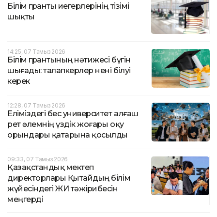
Білім гранты иегерлерінің тізімі
шықты
14:25, 07 Тамыз 2026
Білім грантының нәтижесі бүгін
шығады: талапкерлер нені білуі
керек
12:28, 07 Тамыз 2026
Еліміздегі бес университет алғаш
рет әлемнің үздік жоғары оқу
орындары қатарына қосылды
09:33, 07 Тамыз 2026
Қазақстандық мектеп
директорлары Қытайдың білім
жүйесіндегі ЖИ тәжірибесін
меңгерді