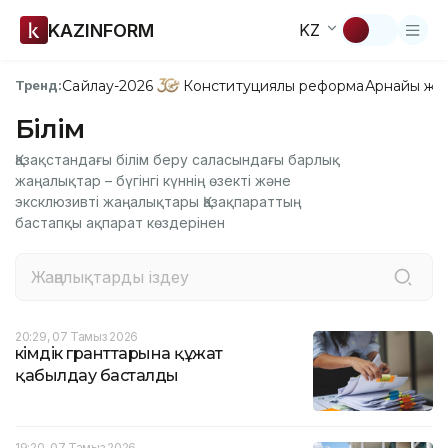
KAZINFORM
KZ
Сайлау-2026
Конституциялық реформа
Арнайы жо
Тренд:
Білім
Қазақстандағы білім беру саласындағы барлық
жаңалықтар – бүгінгі күннің өзекті және
эксклюзивті жаңалықтары Қазақпараттың
бастапқы ақпарат көздерінен
20:29, 07 Тамыз 2026
Әкімдік гранттарына құжат
қабылдау басталды
19:20, 07 Тамыз 2026