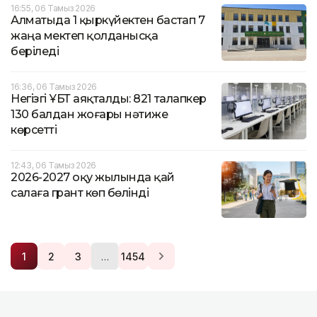
16:55, 06 Тамыз 2026
Алматыда 1 қыркүйектен бастап 7
жаңа мектеп қолданысқа
беріледі
16:36, 06 Тамыз 2026
Негізгі ҰБТ аяқталды: 821 талапкер
130 балдан жоғары нәтиже
көрсетті
12:43, 06 Тамыз 2026
2026-2027 оқу жылында қай
салаға грант көп бөлінді
…
1
2
3
1454