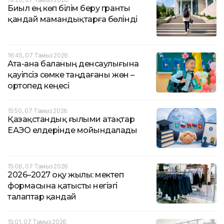
Биыл ең көп білім беру гранты
қандай мамандықтарға бөлінді
16:45, 07 Тамыз 2026
Ата-ана баланың денсаулығына
қауіпсіз сөмке таңдағаны жөн –
ортопед кеңесі
15:50, 07 Тамыз 2026
Қазақстандық ғылыми атақтар
ЕАЭО елдерінде мойындалады
15:06, 07 Тамыз 2026
2026–2027 оқу жылы: мектеп
формасына қатысты негізгі
талаптар қандай
15:01, 07 Тамыз 2026