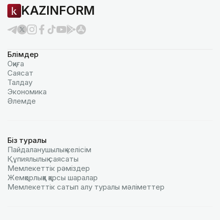
KAZINFORM
Бөлімдер
Оқиға
Саясат
Талдау
Экономика
Әлемде
Біз туралы
Пайдаланушылық келiciм
Құпиялылық саясаты
Мемлекеттік рәміздер
Жемқорлыққа қарсы шаралар
Мемлекеттік сатып алу туралы мәлiметтер