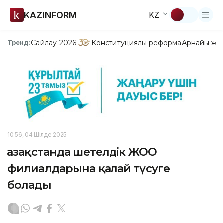
KAZINFORM
KZ
Сайлау-2026
Конституциялық реформа
Арнайы жо
Тренд:
10:56, 04 Шілде 2025
Қазақстанда шетелдік ЖОО
филиалдарына қалай түсуге
болады