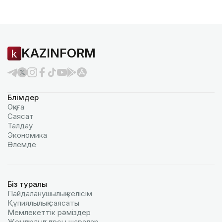
KAZINFORM
Бөлімдер
Оқиға
Саясат
Талдау
Экономика
Әлемде
Біз туралы
Пайдаланушылық келiciм
Құпиялылық саясаты
Мемлекеттік рәміздер
Жемқорлыққа қарсы шаралар