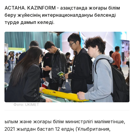
АСТАНА. KAZINFORM - Қазақстанда жоғары білім
беру жүйесінің интернационалдануы белсенді
түрде дамып келеді.
Фото: UKIMET
Ғылым және жоғары білім министрлігі мәліметінше,
2021 жылдан бастап 12 елдің (Ұлыбритания,