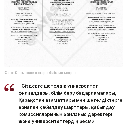
Фото: Ғылым және жоғары білім министрлігі
- Сіздерге шетелдік университет
филиалдары, білім беру бағдарламалары,
Қазақстан азаматтары мен шетелдіктерге
арналған қабылдау шарттары, қабылдау
комиссияларының байланыс деректері
және университеттердің ресми