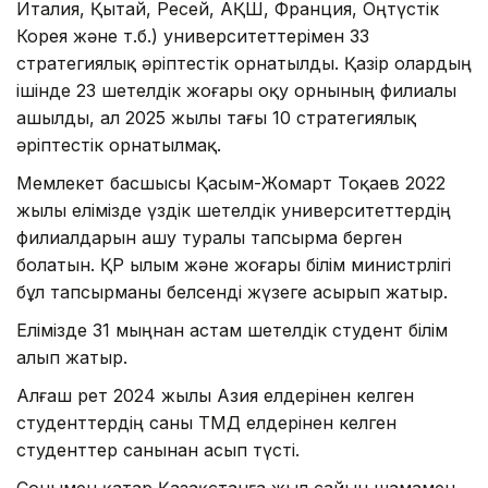
Италия, Қытай, Ресей, АҚШ, Франция, Оңтүстік
Корея және т.б.) университеттерімен 33
стратегиялық әріптестік орнатылды. Қазір олардың
ішінде 23 шетелдік жоғары оқу орнының филиалы
ашылды, ал 2025 жылы тағы 10 стратегиялық
әріптестік орнатылмақ.
Мемлекет басшысы Қасым-Жомарт Тоқаев 2022
жылы елімізде үздік шетелдік университеттердің
филиалдарын ашу туралы тапсырма берген
болатын. ҚР Ғылым және жоғары білім министрлігі
бұл тапсырманы белсенді жүзеге асырып жатыр.
Елімізде 31 мыңнан астам шетелдік студент білім
алып жатыр.
Алғаш рет 2024 жылы Азия елдерінен келген
студенттердің саны ТМД елдерінен келген
студенттер санынан асып түсті.
Сонымен қатар Қазақстанға жыл сайын шамамен