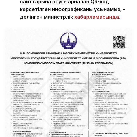
сайттарына өтуге арналған QR-код
көрсетілген инфографиканы ұсынамыз, -
делінген министрлік
хабарламасында.