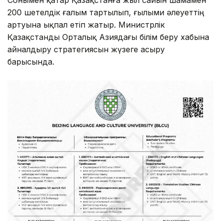
200 шетелдік ғалым тартылып, ғылыми әлеуеттің
артуына ықпал етіп жатыр. Министрлік
Қазақстанды Орталық Азиядағы білім беру хабына
айналдыру стратегиясын жүзеге асыру
барысында.