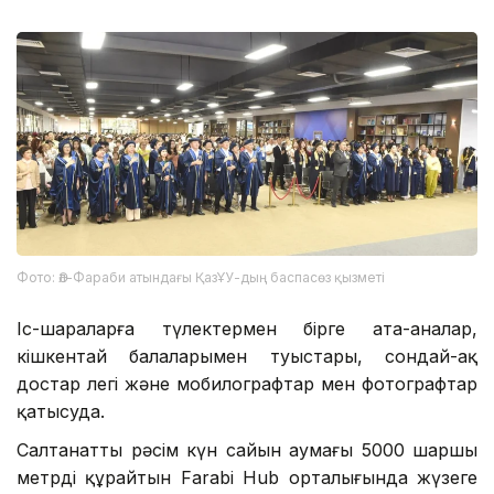
Фото: Әл-Фараби атындағы ҚазҰУ-дың баспасөз қызметі
Іс-шараларға түлектермен бірге ата-аналар,
кішкентай балаларымен туыстары, сондай-ақ
достар легі және мобилографтар мен фотографтар
қатысуда.
Салтанатты рәсім күн сайын аумағы 5000 шаршы
метрді құрайтын Farabi Hub орталығында жүзеге