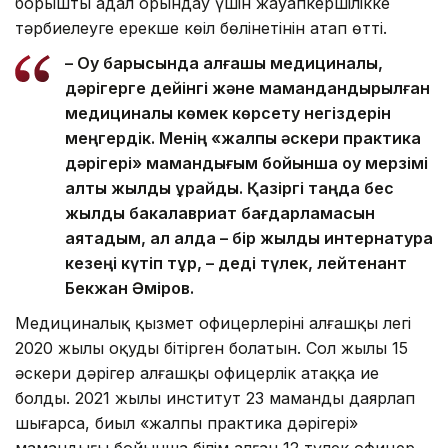
борышты адал орындау үшін жауапкершілікке
тәрбиелеуге ерекше көңіл бөлінетінін атап өтті.
– Оқу барысында алғашқы медициналық,
дәрігерге дейінгі және мамандандырылған
медициналық көмек көрсету негіздерін
меңгердік. Менің «жалпы әскери практика
дәрігері» мамандығым бойынша оқу мерзімі
алты жылды құрайды. Қазіргі таңда бес
жылдық бакалавриат бағдарламасын
аяқтадым, ал алда – бір жылдық интернатура
кезеңі күтіп тұр, – деді түлек, лейтенант
Бекжан Әміров.
Медициналық қызмет офицерлерінің алғашқы легі
2020 жылы оқуды бітірген болатын. Сол жылы 15
әскери дәрігер алғашқы офицерлік атаққа ие
болды. 2021 жылы институт 23 маманды даярлап
шығарса, биыл «жалпы практика дәрігері»
мамандығы бойынша білім алған 12 түлек офицер