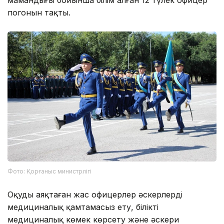
погонын тақты.
Фото: Қорғаныс министрлігі
Оқуды аяқтаған жас офицерлер әскерлерді
медициналық қамтамасыз ету, білікті
медициналық көмек көрсету және әскери