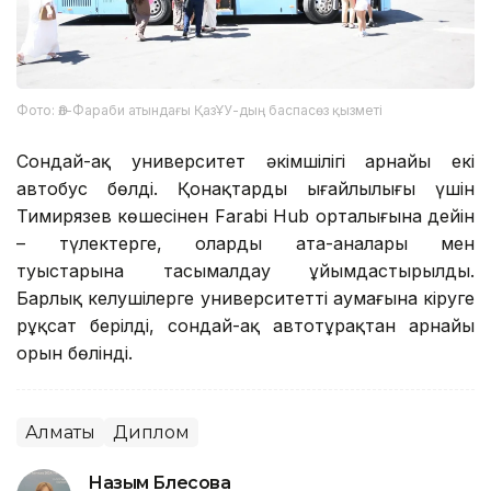
Фото: Әл-Фараби атындағы ҚазҰУ-дың баспасөз қызметі
Сондай-ақ университет әкімшілігі арнайы екі
автобус бөлді. Қонақтардың ыңғайлылығы үшін
Тимирязев көшесінен Farabi Hub орталығына дейін
– түлектерге, олардың ата-аналары мен
туыстарына тасымалдау ұйымдастырылды.
Барлық келушілерге университеттің аумағына кіруге
рұқсат берілді, сондай-ақ автотұрақтан арнайы
орын бөлінді.
Алматы
Диплом
Назым Бөлесова