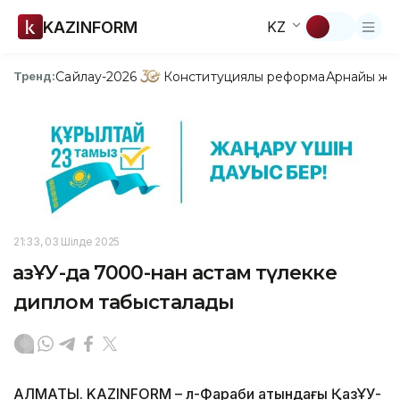
KAZINFORM
KZ
Сайлау-2026
Конституциялық реформа
Арнайы жо
Тренд:
21:33, 03 Шілде 2025
ҚазҰУ-да 7000-нан астам түлекке
диплом табысталады
АЛМАТЫ. KAZINFORM – Әл-Фараби атындағы ҚазҰУ-