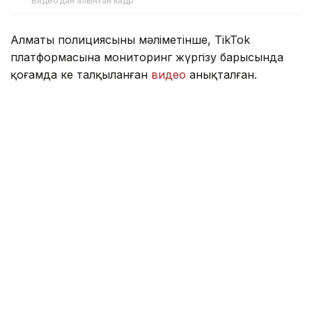
Видеодан алынған кадр
Алматы полициясының мәліметінше, TikTok
платформасына мониторинг жүргізу барысында
қоғамда кең талқыланған
видео
анықталған.
Тексеру кезінде Алматыдағы жекеменшік
колледждердің бірінің түлегі диплом табыстау
рәсімінен кейін жоғары білімді растайтын құжаттың
мұқабасына ұқсас затты көпшілік алдында жыртып
жатқан видеоны жариялағаны белгілі болды.
Алайда тексеру нәтижесінде түлектің дипломының
түпнұсқасы, оған қоса берілетін қосымшасы және
оқу орны тапсырған түпнұсқа мұқабасы
бүлінбегені анықталды. Видеода алдын ала
дайындалған диплом мұқабасының көшірмесі
пайдаланылған.
— Соған қарамастан жарияланған видео