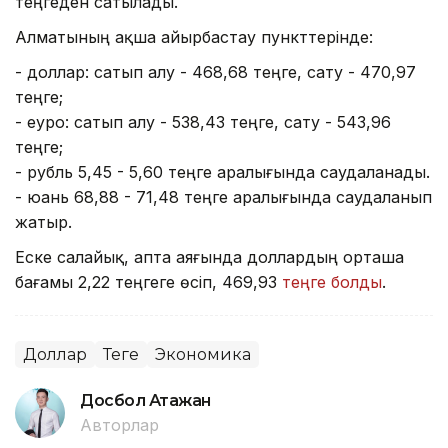
теңгеден сатылады.
Алматының ақша айырбастау пункттерінде:
- доллар: сатып алу - 468,68 теңге, сату - 470,97
теңге;
- еуро: сатып алу - 538,43 теңге, сату - 543,96
теңге;
- рубль 5,45 - 5,60 теңге аралығында саудаланады.
- юань 68,88 - 71,48 теңге аралығында саудаланып
жатыр.
Еске салайық, апта аяғында доллардың орташа
бағамы 2,22 теңгеге өсіп, 469,93
теңге болды
.
Доллар
Теңге
Экономика
Досбол Атажан
Авторлар