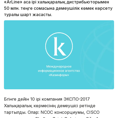
«ArLine» аса ірі халықаралық дистрибьюторымен
50 млн. теңге сомасына демеушілік көмек көрсету
туралы шарт жасасты.
Бүгінге дейін 10 ірі компания ЭКСПО-2017
Халықаралық көрмесінің демеушісі ретінде
тартылды. Олар: NCOC консорциумы, CISCO