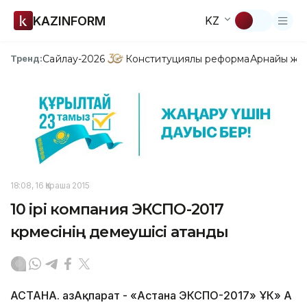
KAZINFORM
KZ
Сайлау-2026
Конституциялық реформа
Арнайы жо
Тренд:
18:08, 16 Қараша 2015
10 ірі компания ЭКСПО-2017
көрмесінің демеушісі атанды
АСТАНА. ҚазАқпарат - «Астана ЭКСПО-2017» ҰК» АҚ