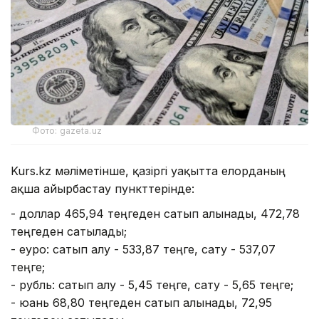
Фото: gazeta.uz
Kurs.kz мәліметінше, қазіргі уақытта елорданың
ақша айырбастау пункттерінде:
- доллар 465,94 теңгеден сатып алынады, 472,78
теңгеден сатылады;
- еуро: сатып алу - 533,87 теңге, сату - 537,07
теңге;
- рубль: сатып алу - 5,45 теңге, сату - 5,65 теңге;
- юань 68,80 теңгеден сатып алынады, 72,95