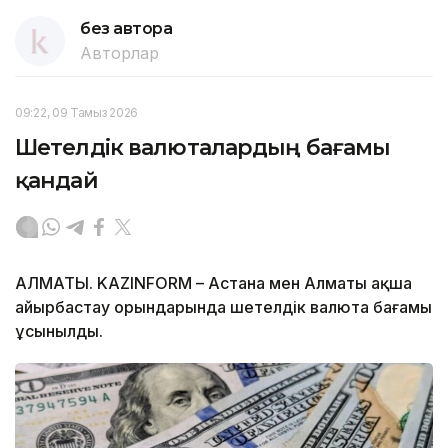
без автора
Авторлар
09:22, 09 Тамыз 2026
Шетелдік валюталардың бағамы
қандай
АЛМАТЫ. KAZINFORM – Астана мен Алматы ақша
айырбастау орындарында шетелдік валюта бағамы
ұсынылды.