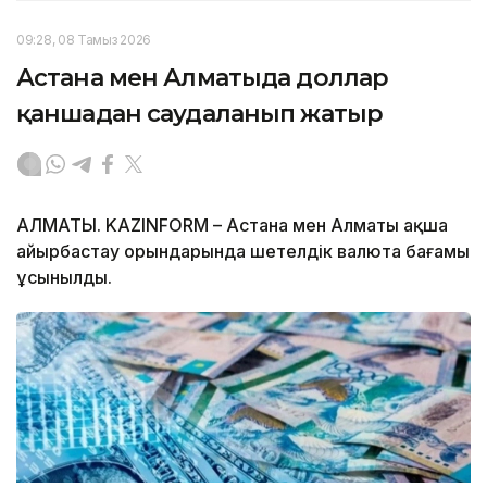
09:28, 08 Тамыз 2026
Астана мен Алматыда доллар
қаншадан саудаланып жатыр
АЛМАТЫ. KAZINFORM – Астана мен Алматы ақша
айырбастау орындарында шетелдік валюта бағамы
ұсынылды.