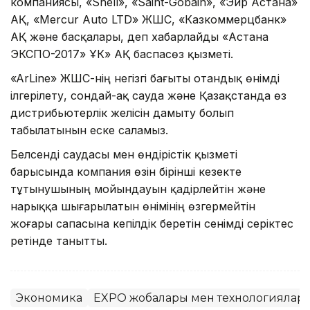
компаниясы, «Shell», «Saint-Gobain», «Эйр Астана»
АҚ, «Mercur Auto LTD» ЖШС, «Казкоммерцбанк»
АҚ және басқалары, деп хабарлайды «Астана
ЭКСПО-2017» ҰК» АҚ баспасөз қызметі.
«ArLine» ЖШС-нің негізгі бағыты отандық өнімді
ілгерілету, сондай-ақ сауда және Қазақстанда өз
дистрибьютерлік желісін дамыту болып
табылатынын еске саламыз.
Белсенді саудасы мен өндірістік қызметі
барысында компания өзін бірінші кезекте
тұтынушының мойындауын қадірлейтін және
нарыққа шығарылатын өнімінің өзгермейтін
жоғары сапасына кепілдік беретін сенімді серіктес
ретінде танытты.
Экономика
EXPO жобалары мен технологиялар