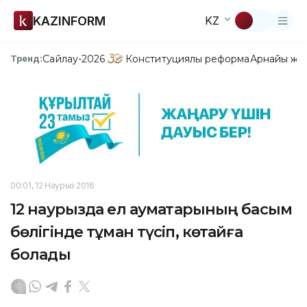
KAZINFORM
KZ
Сайлау-2026
Конституциялық реформа
Арнайы жо
Тренд:
00:01, 12 Наурыз 2016
12 наурызда ел аумақтарының басым
бөлігінде тұман түсіп, көқтайғақ
болады