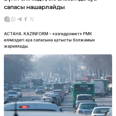
сапасы нашарлайды
АСТАНА. KAZINFORM – «Қазгидромет» РМК
еліміздегі ауа сапасына қатысты болжамын
жариялады.