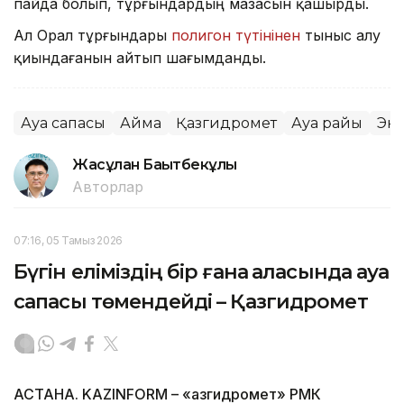
пайда болып, тұрғындардың мазасын қашырды.
Ал Орал тұрғындары
полигон түтінінен
тыныс алу
қиындағанын айтып шағымданды.
Ауа сапасы
Аймақ
Қазгидромет
Ауа райы
Эк
Жасұлан Бақытбекұлы
Авторлар
07:16, 05 Тамыз 2026
Бүгін еліміздің бір ғана қаласында ауа
сапасы төмендейді – Қазгидромет
АСТАНА. KAZINFORM – «Қазгидромет» РМК