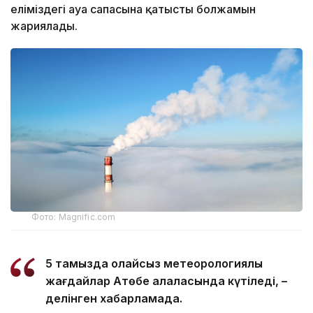
еліміздегі ауа сапасына қатысты болжамын
жариялады.
Фото: Magnific.com
5 тамызда қолайсыз метеорологиялық
жағдайлар Ақтөбе қалаласында күтіледі, –
делінген хабарламада.