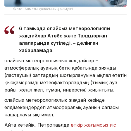
Фото: Алматы қаласының әкімдігі
6 тамызда қолайсыз метеорологиялық
жағдайлар Ақтөбе және Талдықорған
қалаларында күтіледі, – делінген
хабарламада.
Қолайсыз метеорологиялық жағдайлар –
атмосфералық ауаның беткі қабатында зиянды
(ластаушы) заттардың шоғырлануына ықпал ететін
қысқамерзімді метеофакторлардың (тымық ауа
райы, жеңіл жел, тұман, инверсия) жиынтығы.
Қолайсыз метеорологиялық жағдай кезінде
елдімекендердегі атмосфералық ауаның сапасы
нашарлауы ықтимал.
Айта кетейік, Петропавлда
өткір жағымсыз иіс