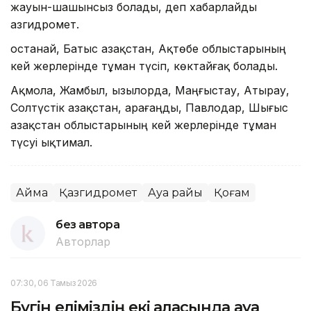
жауын-шашынсыз болады, деп хабарлайды
Қазгидромет.
Қостанай, Батыс Қазақстан, Ақтөбе облыстарының
кей жерлерінде тұман түсіп, көктайғақ болады.
Ақмола, Жамбыл, Қызылорда, Маңғыстау, Атырау,
Солтүстік Қазақстан, Қарағаңды, Павлодар, Шығыс
Қазақстан облыстарының кей жерлерінде тұман
түсуі ықтимал.
Аймақ
Қазгидромет
Ауа райы
Қоғам
без автора
Авторлар
07:30, 06 Тамыз 2026
Бүгін еліміздің екі қаласында ауа