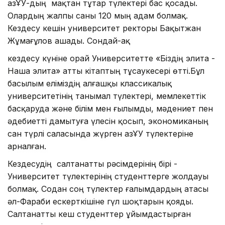
ҚазҰУ-дың мақтан тұтар түлектері бас қосады.
Олардың жалпы саны 120 мың адам болмақ.
Кездесу кешін университет ректоры Бақытжан
Жұмағұлов ашады. Сондай-ақ
кездесу күніне орай Университетте «Біздің элита -
Наша элита» атты кітаптың тұсаукесері өтті.Бұл
басылым еліміздің алғашқы классикалық
университетінің танымал түлектері, мемлекеттік
басқаруда және білім мен ғылымды, мәдениет пен
әдебиетті дамытуға үлесін қосып, экономиканың
сан түрлі саласында жүрген ҚазҰУ түлектеріне
арналған.
Кездесудің салтанатты рәсімдерінің бірі -
Университет түлектерінің студенттерге жолдауы
болмақ. Содан соң түлектер ғалымдардың атасы
әл-Фараби ескерткішіне гүл шоқтарын қояды.
Салтанатты кеш студенттер ұйымдастырған