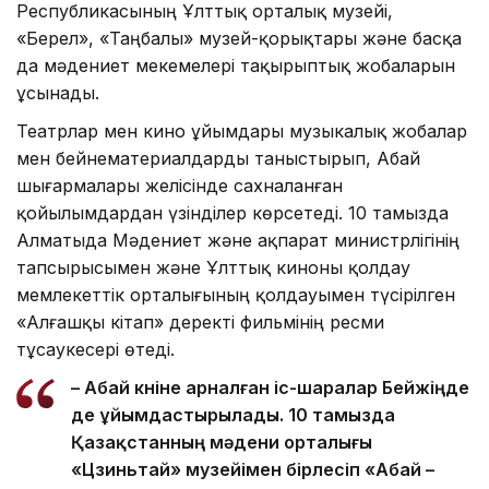
Республикасының Ұлттық орталық музейі,
«Берел», «Таңбалы» музей-қорықтары және басқа
да мәдениет мекемелері тақырыптық жобаларын
ұсынады.
Театрлар мен кино ұйымдары музыкалық жобалар
мен бейнематериалдарды таныстырып, Абай
шығармалары желісінде сахналанған
қойылымдардан үзінділер көрсетеді. 10 тамызда
Алматыда Мәдениет және ақпарат министрлігінің
тапсырысымен және Ұлттық киноны қолдау
мемлекеттік орталығының қолдауымен түсірілген
«Алғашқы кітап» деректі фильмінің ресми
тұсаукесері өтеді.
– Абай күніне арналған іс-шаралар Бейжіңде
де ұйымдастырылады. 10 тамызда
Қазақстанның мәдени орталығы
«Цзиньтай» музейімен бірлесіп «Абай –