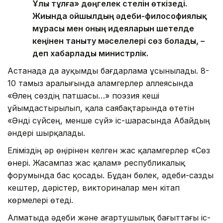
Ұлы тұлға» дөңгелек үстелін өткізеді.
Жиында ойшылдың әдеби-философиялық
мұрасы мен оның идеяларын шетелде
кеңінен таныту мәселелері сөз болады, –
деп хабарлады министрлік.
Астанада да ауқымды бағдарлама ұсынылады. 8-
10 тамыз аралығында Қаламгерлер аллеясында
«Өлең сөздің патшасы…» поэзия кеші
ұйымдастырылып, қала саябақтарында өтетін
«Әнді сүйсең, менше сүй» іс-шарасында Абайдың
әндері шырқалады.
Еліміздің әр өңірінен келген жас қаламгерлер «Сөз
өнері. Жасампаз жас қалам» республикалық
форумында бас қосады. Бұдан бөлек, әдеби-сазды
кештер, дәрістер, викториналар мен кітап
көрмелері өтеді.
Алматыда әдеби және ағартушылық бағыттағы іс-