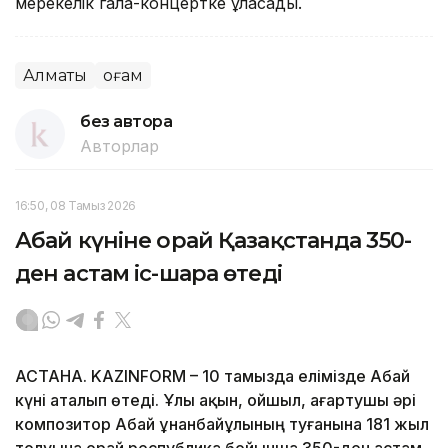
мерекелік гала-концертке ұласады.
Алматы
Қоғам
без автора
Авторлар
16:50, 08 Тамыз 2026
Абай күніне орай Қазақстанда 350-
ден астам іс-шара өтеді
АСТАНА. KAZINFORM – 10 тамызда елімізде Абай
күні аталып өтеді. Ұлы ақын, ойшыл, ағартушы әрі
композитор Абай Құнанбайұлының туғанына 181 жыл
толуына орай республика бойынша 350-ден астам