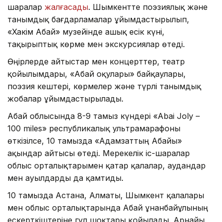
шаралар
жалғасады
. Шымкентте поэзиялық және
танымдық бағдарламалар ұйымдастырылып,
«Хакім Абай» музейінде ашық есік күні,
тақырыптық көрме мен экскурсиялар өтеді.
Өңірлерде айтыстар мен концерттер, театр
қойылымдары, «Абай оқулары» байқаулары,
поэзия кештері, көрмелер және түрлі танымдық
жобалар ұйымдастырылады.
Абай облысында 8-9 тамыз күндері «Abai Joly –
100 miles» республикалық ультрамарафоны
өткізілсе, 10 тамызда «Адамзаттың Абайы»
ақындар айтысы өтеді. Мерекелік іс-шаралар
облыс орталықтарымен қатар қалалар, аудандар
мен ауылдарды да қамтиды.
10 тамызда Астана, Алматы, Шымкент қалалары
мен облыс орталықтарында Абай Құнанбайұлының
ескерткіштеріне гүл шоқтары қойылады. Арнайы