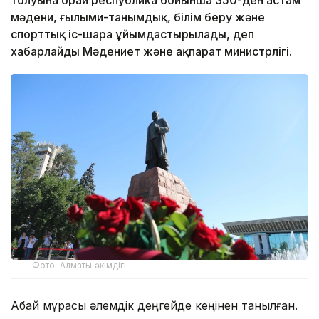
мәдени, ғылыми-танымдық, білім беру және
спорттық іс-шара ұйымдастырылады, деп
хабарлайды Мәдениет және ақпарат министрлігі.
Фото: Алматы әкімдігі
Абай мұрасы әлемдік деңгейде кеңінен танылған.