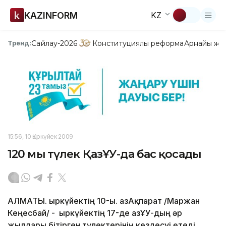
KAZINFORM
KZ
Сайлау-2026
Конституциялық реформа
Арнайы жо
Тренд:
15:56, 10 Қыркүйек 2009
120 мың түлек ҚазҰУ-да бас қосады
АЛМАТЫ. Қыркүйектің 10-ы. ҚазАқпарат /Маржан
Кеңесбай/ - Қыркүйектің 17-де ҚазҰУ-дың әр
жылдары бітірген түлектерінің кездесуі өтеді.