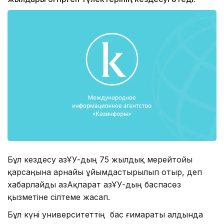
Бұл кездесу ҚазҰУ-дың 75 жылдық мерейтойы
қарсаңына арнайы ұйымдастырылып отыр, деп
хабарлайды ҚазАқпарат ҚазҰУ-дың баспасөз
қызметіне сілтеме жасап.
Бұл күні университеттің бас ғимараты алдында