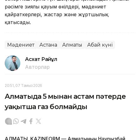
рәсімге зиялы қауым өкілдері, мәдениет
қайраткерлері, жастар және жұртшылық
қатысады.
Мәдениет
Астана
Алматы
Абай күні
Асхат Райқұл
Авторлар
20:51, 07 Тамыз 2026
Алматыда 5 мыңнан астам пәтерде
уақытша газ болмайды
АЛМАТЫ. KAZINFORM — Алматының Наурызбай