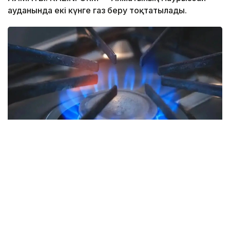
ауданында екі күнге газ беру тоқтатылады.
Фото: EnergyProm
«QAZAQGAZ AIMAQ» АҚ Алматы өндірістік
филиалының мәліметінше, 10–12 тамыз аралығында
«Төле би көшесін ұзарту» жобасы аясында орта