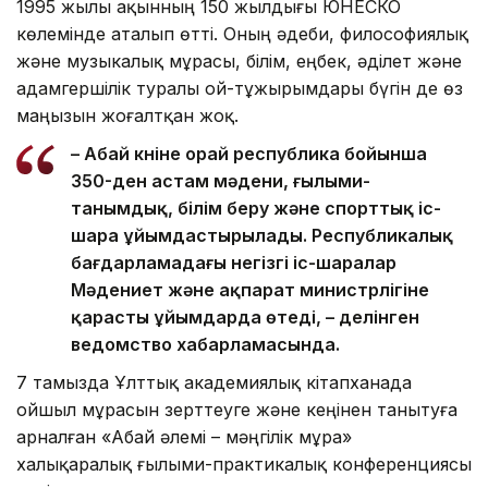
1995 жылы ақынның 150 жылдығы ЮНЕСКО
көлемінде аталып өтті. Оның әдеби, философиялық
және музыкалық мұрасы, білім, еңбек, әділет және
адамгершілік туралы ой-тұжырымдары бүгін де өз
маңызын жоғалтқан жоқ.
– Абай күніне орай республика бойынша
350-ден астам мәдени, ғылыми-
танымдық, білім беру және спорттық іс-
шара ұйымдастырылады. Республикалық
бағдарламадағы негізгі іс-шаралар
Мәдениет және ақпарат министрлігіне
қарасты ұйымдарда өтеді, – делінген
ведомство хабарламасында.
7 тамызда Ұлттық академиялық кітапханада
ойшыл мұрасын зерттеуге және кеңінен танытуға
арналған «Абай әлемі – мәңгілік мұра»
халықаралық ғылыми-практикалық конференциясы