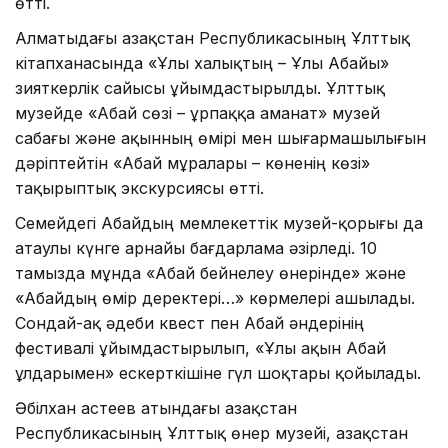
өтті.
Алматыдағы Қазақстан Республикасының Ұлттық
кітапханасында «Ұлы халықтың – Ұлы Абайы»
зияткерлік сайысы ұйымдастырылды. Ұлттық
музейде «Абай сөзі – ұрпаққа аманат» музей
сабағы және ақынның өмірі мен шығармашылығын
дәріптейтін «Абай мұралары – көненің көзі»
тақырыптық экскурсиясы өтті.
Семейдегі Абайдың мемлекеттік музей-қорығы да
атаулы күнге арнайы бағдарлама әзірледі. 10
тамызда мұнда «Абай бейнелеу өнерінде» және
«Абайдың өмір деректері…» көрмелері ашылады.
Сондай-ақ әдеби квест пен Абай әндерінің
фестивалі ұйымдастырылып, «Ұлы ақын Абай
ұлдарымен» ескерткішіне гүл шоқтары қойылады.
Әбілхан Қастеев атындағы Қазақстан
Республикасының Ұлттық өнер музейі, Қазақстан