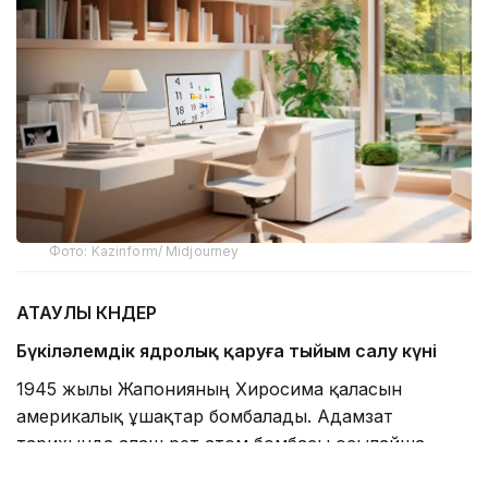
Фото: Kazinform/ Midjourney
АТАУЛЫ КҮНДЕР
Бүкіләлемдік ядролық қаруға тыйым салу күні
1945 жылы Жапонияның Хиросима қаласын
америкалық ұшақтар бомбалады. Адамзат
тарихында алғаш рет атом бомбасы осылайша
қолданылды. Таңертеңгі сағат 8:15–те американдық