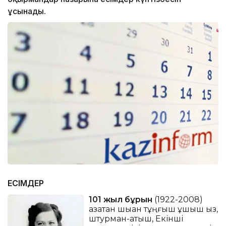
ұсынады.
ЕСІМДЕР
101 жыл бұрын
(1922-2008)
қазақтан шыққан тұңғыш ұшқыш қыз,
штурман-атқыш, Екінші