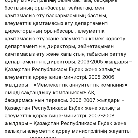
қорғау министрлігінің бөлім бастығы, басқарма
бастығының орынбасары, зейнетақымен
қамтамасыз ету басқармасының бастығы,
әлеуметтік қамтамасыз ету департаменті
директорының орынбасары, әлеуметтік
қамтамасыз ету және әлеуметтік көмек көрсету
департаментінің директоры, зейнетақымен
қамтамасыз ету және халықтың табысын реттеу
департаментінің директоры. 2003-2005 жылдары –
Қазақстан Республикасы Еңбек және халықты
әлеуметтік қорғау вице-министрі. 2005-2006
жылдары – «Мемлекеттік аннуитеттік компания»
өмірді сақтандыру компаниясы» АҚ
басқармасының төрағасы. 2006-2007 жылдары -
Қазақстан Республикасы Еңбек және халықты
әлеуметтік қорғау вице-министрі. 2007-2008
жылдары – Қазақстан Республикасы Еңбек және
халықты әлеуметтік қорғау министрлігінің жауапты