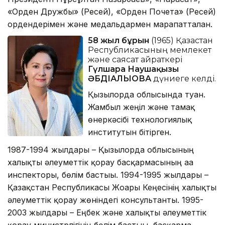
«Орден Дружбы» (Ресей), «Орден Почета» (Ресей)
ордендерімен және медальдармен марапатталған.
58 жыл бұрын
(1965) Қазақстан
Республикасының мемлекет
және саясат қайраткері
Гүлшара Наушақызы
ӘБДІҚАЛЫҚОВА
дүниеге келді.
Қызылорда облысында туған.
Жамбыл жеңіл және тамақ
өнеркәсібі технологиялық
институтын бітірген.
1987-1994 жылдары – Қызылорда облысының
халықты әлеуметтік қорғау басқармасының аға
инспекторы, бөлім бастығы. 1994-1995 жылдары –
Қазақстан Республикасы Жоғарғы Кеңесінің халықты
әлеуметтік қорғау жөніндегі консультанты. 1995-
2003 жылдары – Еңбек және халықты әлеуметтік