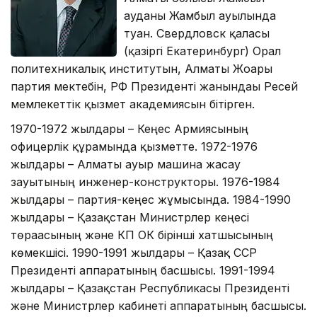
ауданы Жамбыл ауылында
туған. Свердловск қаласы
(қазіргі Екатеринбург) Орал
политехникалық институтын, Алматы Жоғары
партия мектебін, РФ Президенті жанындағы Ресей
мемлекеттік қызмет академиясын бітірген.
1970-1972 жылдары – Кеңес Армиясының
офицерлік құрамында қызметте. 1972-1976
жылдары – Алматы ауыр машина жасау
зауытының инженер-конструкторы. 1976-1984
жылдары – партия-кеңес жұмысында. 1984-1990
жылдары – Қазақстан Министрлер кеңесі
төрағасының және КП ОК бірінші хатшысының
көмекшісі. 1990-1991 жылдары – Қазақ ССР
Президенті аппаратының басшысы. 1991-1994
жылдары – Қазақстан Республикасы Президенті
және Министрлер кабинеті аппаратының басшысы.