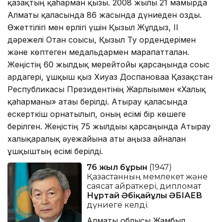
қазақтың қаһарман қызы. 2008 жылы 21 мамырда
Алматы қаласында 86 жасында дүниеден озды.
Өжеттілігі мен ерлігі үшін Қызыл Жұлдыз, ІІ
дәрежелі Отан соғысы, Қызыл Ту ордендерімен
және көптеген медальдармен марапатталған.
Жеңістің 60 жылдық мерейтойы қарсаңында соғыс
ардагері, ұшқыш қыз Хиуаз Доспановаға Қазақстан
Республикасы Президентінің Жарлығымен «Халық
қаһарманы» атағы берілді. Атырау қаласында
ескерткіш орнатылып, оның есімі бір көшеге
берілген. Жеңістің 75 жылдығы қарсаңында Атырау
халықаралық әуежайына аты аңызға айналған
ұшқыштың есімі берілді.
76 жыл бұрын
(1947)
Қазақстанның мемлекет және
саясат қайраткері, дипломат
Нұртай Әбіқайұлы ӘБІҚАЕВ
дүниеге келді.
Алматы облысы Жамбыл