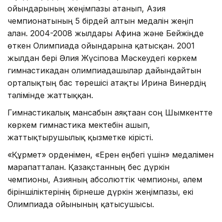
ойындарының жеңімпазы атанып, Азия
чемпионатының 5 бірдей алтын медалін жеңіп
алған. 2004-2008 жылдары Афина және Бейжіңде
өткен Олимпиада ойындарына қатысқан. 2001
жылдан бері Әлия Жүсіпова Мәскеудегі көркем
гимнастикадан олимпиадашылар дайындайтын
орталықтың бас төрешісі атақты Ирина Винердің
тәлімінде жаттыққан.
Гимнастикалық мансабын аяқтаған соң Шымкентте
көркем гимнастика мектебін ашып,
жаттықтырушылық қызметке кірісті.
«Құрмет» орденімен, «Ерен еңбегі үшін» медалімен
марапатталған. Қазақстанның бес дүркін
чемпионы, Азияның абсолюттік чемпионы, әлем
біріншіліктерінің бірнеше дүркін жеңімпазы, екі
Олимпиада ойынының қатысушысы.