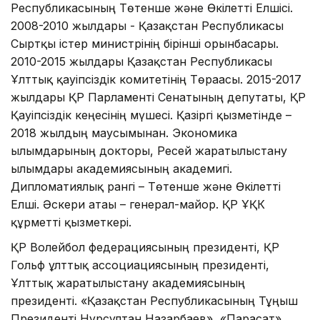
Республикасының Төтенше және Өкілетті Елшісі.
2008-2010 жылдары - Қазақстан Республикасы
Сыртқы істер министрінің бірінші орынбасары.
2010-2015 жылдары Қазақстан Республикасы
Ұлттық қауіпсіздік комитетінің Төрағасы. 2015-2017
жылдары ҚР Парламенті Сенатының депутаты, ҚР
Қауіпсіздік кеңесінің мүшесі. Қазіргі қызметінде –
2018 жылдың маусымынан. Экономика
ғылымдарының докторы, Ресей жаратылыстану
ғылымдары академиясының академигі.
Дипломатиялық рангі – Төтенше және Өкілетті
Елші. Әскери атағы – генерал-майор. ҚР ҰҚК
құрметті қызметкері.
ҚР Волейбол федерациясының президенті, ҚР
Гольф ұлттық ассоциациясының президенті,
Ұлттық жаратылыстану академиясының
президенті. «Қазақстан Республикасының Тұңғыш
Президенті Нұрсұлтан Назарбаев», «Парасат»,