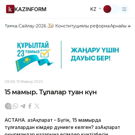
KAZINFORM
KZ
Сайлау-2026
Конституциялық реформа
Арнайы жо
Тренд:
08:08, 15 Мамыр 2023
15 мамыр. Тұлғалар туған күн
АСТАНА. ҚазАқпарат – Бүгін, 15 мамырда
тұлғалардан кімдер дүниеге келген? ҚазАқпарат
оқырмандар назарына есімдер күнтізбесін