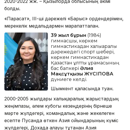
2020-2022 жж. – Қызылорда облысының әкімі
болды.
«Парасат», ІІІ-ші дәрежелі «Барыс» ордендерімен,
мерекелік медальдармен марапатталған.
39 жыл бұрын
(1984)
гимнасшы, көркем
гимнастикадан халықаралық
дәрежедегі спорт шебері,
көркем гимнастикадан
Қазақстан ұлттық құрамасының
бас бапкері
Әлия
Мақсұтқызы ЖҮСІПОВА
дүниеге келді.
Шымкент қаласында туған.
2000-2005 жылдары халықаралық жарыстардың
жеңімпазы, әлем кубогы кезеңдерінің бірнеше
мәрте жүлдегері, командалық және жекелеген
есепте Пусанда өткен Азия ойындарының күміс
жүлдегері, Дохада алауы тұтанған Азия