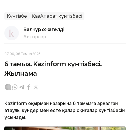
Күнтізбе
ҚазАқпарат күнтізбесі
Балнұр Қожагелді
Авторлар
07:00, 06 Тамыз 2026
6 тамыз. Kazinform күнтізбесі.
Жылнама
Kazinform оқырман назарына 6 тамызға арналған
атаулы күндер мен есте қалар оқиғалар күнтізбесін
ұсынады.