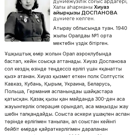
дүниежүзілік соғыс ардагері,
Халық қаһарманы
Хиуаз
Қайырқызы ДОСПАНОВА
дүниеге келген.
Атырау облысында туған. 1940
жылы Оралдағы №1 орта
мектебін үздік бітірген.
Ұшқыштық өмір жолын Орал аэроклубында
бастап, кейін соғысқа аттанады. Хиуаз Доспанова
сол кездің өзінде теңдессіз ерлігі үшін «қанатты
қыз» атанған. Хиуаз қызмет еткен полк Солтүстік
Кавказ, Кубань, Қырым, Украина, Беларусь,
Польша, Германия аспанындағы шайқастарға
қатысқан. Қазақ қызы қан майданда 300-ден аса
жауынгерлік операция орындап, аса маңызды жау
шебін талқандайды. Соғыста әскери ұшақпен аспан
төрінде ерлігімен танылған, ал соғыстан кейінгі
бейбіт өмірде қайраткерлігімен дараланған