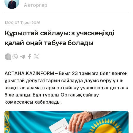
Авторлар
13:20, 07 Тамыз 2026
Құрылтай сайлауы: өз учаскеңізді
қалай оңай табуға болады
АСТАНА.KAZINFORM – Биыл 23 тамызға белгіленген
Құрылтай депутаттарын сайлауда дауыс беру үшін
Қазақстан азаматтары өз сайлау учаскесін алдын ала
біле алады. Бұл туралы Орталық сайлау
комиссиясы хабарлады.