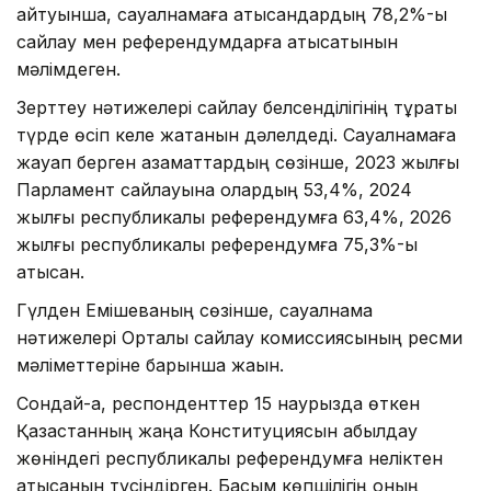
айтуынша, сауалнамаға қатысқандардың 78,2%-ы
сайлау мен референдумдарға қатысатынын
мәлімдеген.
Зерттеу нәтижелері сайлау белсенділігінің тұрақты
түрде өсіп келе жатқанын дәлелдеді. Сауалнамаға
жауап берген азаматтардың сөзінше, 2023 жылғы
Парламент сайлауына олардың 53,4%, 2024
жылғы республикалық референдумға 63,4%, 2026
жылғы республикалық референдумға 75,3%-ы
қатысқан.
Гүлден Емішеваның сөзінше, сауалнама
нәтижелері Орталық сайлау комиссиясының ресми
мәліметтеріне барынша жақын.
Сондай-ақ, респонденттер 15 наурызда өткен
Қазақстанның жаңа Конституциясын қабылдау
жөніндегі республикалық референдумға неліктен
қатысқанын түсіндірген. Басым көпшілігің оның