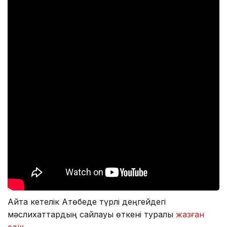
Айта кетелік Ақтөбеде түрлі деңгейдегі
мәслихаттардың сайлауы өткені туралы
жазған
едік
.