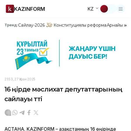
KAZINFORM
KZ
Сайлау-2026
Конституциялық реформа
Арнайы жо
Тренд:
21:53, 27 Қазан 2025
16 өңірде мәслихат депутаттарының
сайлауы өтті
АСТАНА. KAZINFORM – Қазақстанның 16 өңірінде