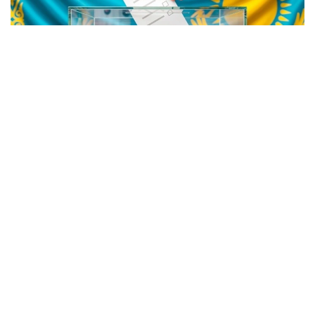
Фото: Kazinform / ИИ
GOV.KZ
платформасында өз сайлау учаскесінің
нөмірі мен орналасқан мекенжайын білуге мүмкіндік
беретін онлайн-сервис іске қосылды.
Азаматтарға ыңғайлы болуы үшін бір мезетте үш
сервис әзірленді. Көрсетілген гиперсілтемелердің
кез келгеніне өту арқылы сайлаушы өзінің өңірін
таңдап, ЖСН енгізіп, сайлау учаскесінің нөмірін,