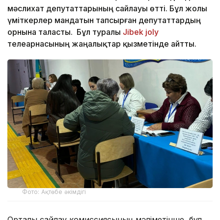
мәслихат депутаттарының сайлауы өтті. Бұл жолы
үміткерлер мандатын тапсырған депутаттардың
орнына таласты. Бұл туралы
Jibek joly
телеарнасының жаңалықтар қызметінде айтты.
Фото: Ақтөбе әкімдігі
Орталық сайлау комиссиясының мәліметінше, бұл