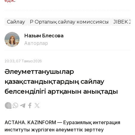
Сайлау
ҚР Орталық сайлау комиссиясы
JIBEK J
Назым Бөлесова
Авторлар
20:33, 07 Тамыз 2026
Әлеуметтанушылар
қазақстандықтардың сайлау
белсенділігі артқанын анықтады
АСТАНА. KAZINFORM — Еуразиялық интеграция
институты жүргізген әлеуметтік зерттеу