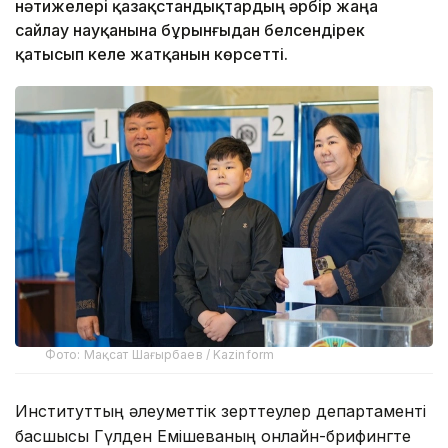
нәтижелері қазақстандықтардың әрбір жаңа
сайлау науқанына бұрынғыдан белсендірек
қатысып келе жатқанын көрсетті.
Фото: Мақсат Шағырбаев / Kazinform
Институттың әлеуметтік зерттеулер департаменті
басшысы Гүлден Емішеваның онлайн-брифингте