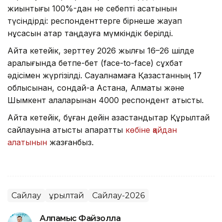
жиынтығы 100%-дан не себепті асатынын
түсіндірді: респонденттерге бірнеше жауап
нұсқасын қатар таңдауға мүмкіндік берілді.
Айта кетейік, зерттеу 2026 жылғы 16–26 шілде
аралығында бетпе-бет (face-to-face) сұхбат
әдісімен жүргізілді. Сауалнамаға Қазақстанның 17
облысынан, сондай-ақ Астана, Алматы және
Шымкент қалаларынан 4000 респондент қатысты.
Айта кетейік, бұған дейін қазақстандықтар Құрылтай
сайлауына қатысты ақпаратты
көбіне қайдан
алатынын
жазғанбыз.
Сайлау
Құрылтай
Сайлау-2026
Алпамыс Файзолла