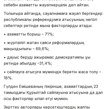
себебін азаматтық жауапкершілік деп айтқан.
Толығырақ айтқанда, сауалнамаға жауап бергендер
республикалық референдумға қатысуының негізгі
себептері ретінде мына факторларды атады:
• азаматтық борыш – 71%;
• жүргізіліп жатқан саяси реформалардың
маңыздылығы – 69,6%;
• дауыс беруді ажырамас демократиялық құқық
ретінде қабылдау –31,4%;
• сайлауға қатысуға мүмкіндік беретін жасқа толу –
18%.
Гүлден Емішеваның пікірінше, азаматтардың 23
тамыздағы Құрылтай сайлауына қатысуына да дәл
осы факторлар ықпал етуі мүмкін.
Зерттеу авторлары көрсеткіштердің жалпы