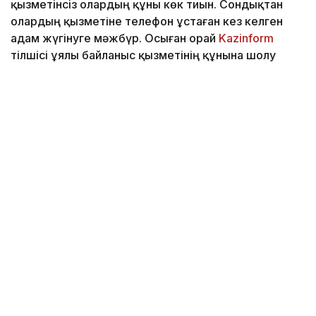
қызметінсіз олардың құны көк тиын. Сондықтан
олардың қызметіне телефон ұстаған кез келген
адам жүгінуге мәжбүр. Осыған орай
Kazinform
тілшісі ұялы байланыс қызметінің құнына шолу
жасады.
Фото: ortcom.kz
Қазақстандықтар үшін ең арзан әрі барынша тиімді