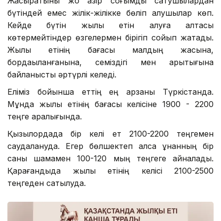
Жасыратыны жоқ қазір соғымды сатушылардан
бүтіндей емес жілік-жілікке бөліп алушылар көп.
Кейде бүтін жылқы етін алуға қалтасы
көтермейтіндер өзгелермен бірігіп сойып жатады.
Жылқы етінің бағасы малдың жасына,
бордақыланғанына, семіздігі мен арықтығына
байланысты әртүрлі келеді.
Еліміз бойынша еттің ең арзаны Түркістанда.
Мұнда жылқы етінің бағасы келісіне 1900 - 2200
теңге аралығында.
Қызылордада бір келі ет 2100-2200 теңгемен
саудалануда. Егер бөлшектеп алса құнанның бір
саны шамамен 100-120 мың теңгеге айналады.
Қарағандыда жылқы етінің келісі 2100-2500
теңгеден сатылуда.