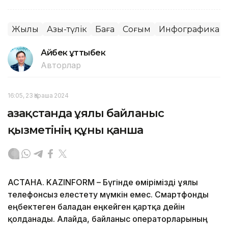
Жылқы
Азық-түлік
Баға
Соғым
Инфографика
Айбек Құттыбек
Авторлар
16:05, 23 Қараша 2024
Қазақстанда ұялы байланыс
қызметінің құны қанша
АСТАНА. KAZINFORM – Бүгінде өмірімізді ұялы
телефонсыз елестету мүмкін емес. Смартфонды
еңбектеген баладан еңкейген қартқа дейін
қолданады. Алайда, байланыс операторларының