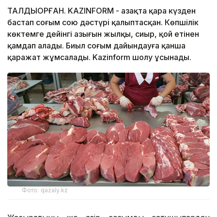
ТАЛДЫҚОРҒАН. KAZINFORM - Қазақта қара күзден
бастап соғым сою дәстүрі қалыптасқан. Көпшілік
көктемге дейінгі азығын жылқы, сиыр, қой етінен
қамдап алады. Биыл соғым дайындауға қанша
қаражат жұмсалады. Kazinform шолу ұсынады.
Фото: qazaly.kz