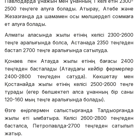
Павлодарда құнажын мен құнанның 1 келі етін 2300-
2500 теңгеге алуға болады. Атырау, Ақтөбе және
Жезқазғанда да шамамен осы мөлшердегі соммаға
ет алуға болады.
Алматы қаласында жылқы етінің келісі 2300-2600
теңге аралығында болса, Астанада 2350 теңгеден
бастап 2700 теңге аралығында сатылуда.
Қонаев пен Ақтауда жылқы етінің бағасы 2400
теңгеден басталады (Ақтаудағы кейбір фермерлер
2400-2800 теңгеден сатуда). Көкшетау мен
Қостанайда жылқы етінің келісі 2500-2600 теңге
тұрады (егер бөлшектеп алса құнанның бір саны
120-160 мың теңге аралығында болады).
Өзге өңірлермен салыстырғанда Талдықорғанда
жылқы еті қымбатырақ. Келісі 2600-2800 теңгеден
басталса, Петропавлда-2700 теңгеден сатылып
жатыр.