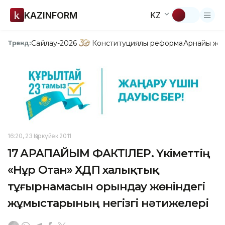
KAZINFORM
KZ
Сайлау-2026
Конституциялық реформа
Арнайы жо
Тренд:
16:20, 23 Қыркүйек 2011
17 ҚАРАПАЙЫМ ФАКТІЛЕР. Үкіметтің
«Нұр Отан» ХДП халықтық
тұғырнамасын орындау жөніндегі
жұмыстарының негізгі нәтижелері