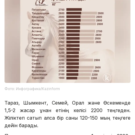
Фото: Инфографика/Kazinform
Тараз, Шымкент, Семей, Орал және Өскеменде
1,5-2 жасар құнан етінің келісі 2200 теңгеден.
Жіліктеп сатып алса бір саны 120-150 мың теңгеге
дейін барады.