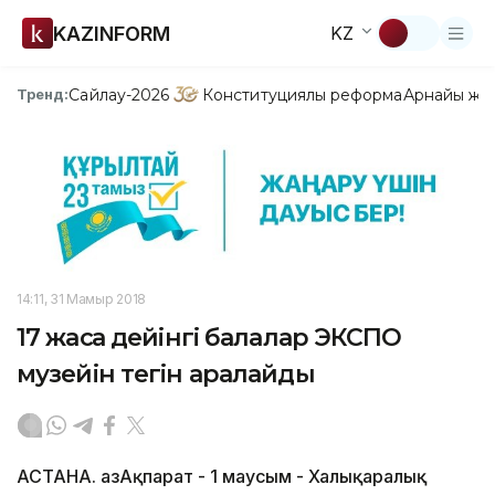
KAZINFORM
KZ
Сайлау-2026
Конституциялық реформа
Арнайы жо
Тренд:
14:11, 31 Мамыр 2018
17 жасқа дейінгі балалар ЭКСПО
музейін тегін аралайды
АСТАНА. ҚазАқпарат - 1 маусым - Халықаралық