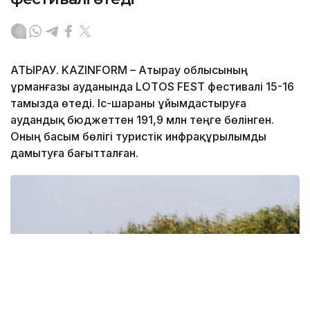
АТЫРАУ. KAZINFORM – Атырау облысының
Құрманғазы ауданында LOTOS FEST фестивалі 15-16
тамызда өтеді. Іс-шараны ұйымдастыруға
аудандық бюджеттен 191,9 млн теңге бөлінген.
Оның басым бөлігі туристік инфрақұрылымды
дамытуға бағытталған.