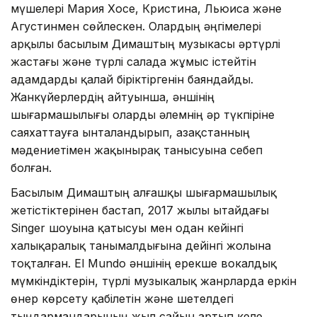
мүшелері Мария Хосе, Кристина, Льюиса және
Агустинмен сөйлескен. Олардың әңгімелері
арқылы басылым Димаштың музыкасы әртүрлі
жастағы және түрлі салада жұмыс істейтін
адамдарды қалай біріктіргенін баяндайды.
Жанкүйерлердің айтуынша, әншінің
шығармашылығы оларды әлемнің әр түкпіріне
саяхаттауға ынталандырып, Қазақстанның
мәдениетімен жақынырақ танысуына себеп
болған.
Басылым Димаштың алғашқы шығармашылық
жетістіктерінен бастап, 2017 жылы Қытайдағы
Singer шоуына қатысуы мен одан кейінгі
халықаралық танымалдығына дейінгі жолына
тоқталған. El Mundo әншінің ерекше вокалдық
мүмкіндіктерін, түрлі музыкалық жанрларда еркін
өнер көрсету қабілетін және шетелдегі
тыңдармандарының жыл сайын артып келе