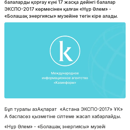
балаларды қорғау күні 17 жасқа дейінгі балалар
ЭКСПО-2017 көрмесінен қалған «Нұр Әлем» -
«Болашақ энергиясы» музейіне тегін кіре алады.
Бұл туралы ҚазАқпарат «Астана ЭКСПО-2017» ҰК»
АҚ баспасөз қызметіне сілтеме жасап хабарлайды.
«Нұр Әлем» - «Болашақ энергиясы» музейі