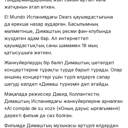
жатқанын атап өткен.
El Mundo Испаниядағы Dears қауымдастығына
да ерекше назар аударған. Басылымның
мәліметінше, Димаштың ресми фан-клубында
жүздеген адам бар. Ал интернеттегі
қауымдастықтың саны шамамен 18 мың
қатысушыға жеткен.
Жанкүйерлердің бір бөлігі Димаштың шетелдегі
концерттеріне тұрақты түрде барып тұрады. Олар
әншінің концерттері үшін түрлі елдерге сапар
шегуді әзілдеп «Димаш туризмі» деп атайды.
Мақалада режиссер Давид Коллантестің
Димаштың Испаниядағы жанкүйерлеріне арналған
«Al compás de su voz» («Оның дауыс ырғағымен»)
деректі фильмі де сөз болған.
Фильмде Димаштың музыкасы әртүрлі елдерден