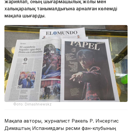
жариялап, оның шығармашылық жолы мен
халықаралық танымалдығына арналған көлемді
мақала шығарды.
Фото: Dimashnewskz
Мақала авторы, журналист Ракель Р. Инсертис
Димаштың Испаниядағы ресми фан-клубының