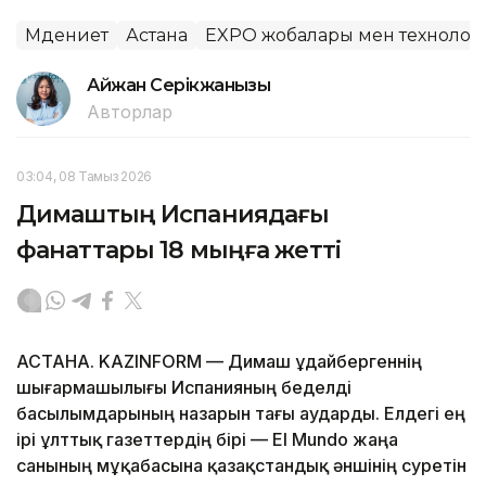
Мәдениет
Астана
EXPO жобалары мен технолог
Айжан Серікжанқызы
Авторлар
03:04, 08 Тамыз 2026
Димаштың Испаниядағы
фанаттары 18 мыңға жетті
АСТАНА. KAZINFORM — Димаш Құдайбергеннің
шығармашылығы Испанияның беделді
басылымдарының назарын тағы аударды. Елдегі ең
ірі ұлттық газеттердің бірі — El Mundo жаңа
санының мұқабасына қазақстандық әншінің суретін