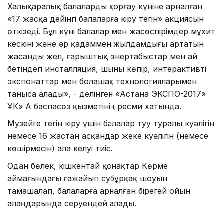
Халықаралық балаларды қорғау күніне арналған
«17 жасқа дейінгі балаларға кіру тегін» акциясын
өткізеді. Бұл күні балалар мен жасөспірімдер мұхит
кескіні және әр қадаммен жылдамдығы артатын
жасанды жел, ғарыштық өнертабыстар мен ай
бетіндегі инсталляция, шыны көпір, интерактивті
экспонаттар мен болашақ технологияларымен
таныса алады», - делінген «Астана ЭКСПО-2017»
ҰК» АҚ баспасөз қызметінің ресми хатында.
Музейге тегін кіру үшін балалар туу туралы куәлігін
немесе 16 жастан асқандар жеке куәлігін (немесе
көшірмесін) ала келуі тиіс.
Одан бөлек, кішкентай қонақтар Көрме
аймағындағы ғажайып субұрқақ шоуын
тамашалап, балаларға арналған бірегей ойын
алаңдарында серуендей алады.