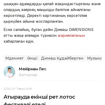
шыққан адамдарды қалай жақындастырғаны және
олардың өмірінің маңызды бөлігіне айналғаны
көрсетіледі. Деректі картинаның көрсетілімі
қыркүйек айына жоспарланған.
Еске салайық, бұған дейін Димаш DiMENSIONS
атты жаңа әлемдік турнесін
жариялағанын
хабарлаған едік.
Мәдениет
Әнші
Димаш Құдайберген
Музыка
Мейірман Лес
Авторлар
22:50, 07 Тамыз 2026
Атырауда екінші рет лотос
фестивалі өтеді