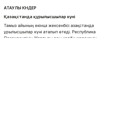
АТАУЛЫ КҮНДЕР
Қазақстанда құрылысшылар күні
Тамыз айының екінші жексенбісі Қазақстанда
Құрылысшылар күні аталып өтеді. Республика
Президентінің Жарлығы осы кәсіби мерекенің
ресми мәртебесін 1998 жылы, ол мемлекеттің
кәсіби мерекелері тізіміне енгізілген кезде растады.
Бұл мерекенің тарихы Кеңес заманынан бастау
алады, Қазақстан республикалардың бірі ретінде
КСРО құрамына кірді. Сол кезде 1955 жылы КСРО
Жоғарғы Кеңесі Президиумының Жарлығымен
жаңа кәсіби мереке құрылды. Мемлекет Отан үшін
еңбек еткен Ұлы Отан соғысы қирағаннан кейін
мемлекетті қалпына келтірген құрылысшылардың
еңбегіне тиісті баға берді. Сол тарихи кезеңді жиі
"құрылыс бумы"деп атайды. Тұрғын үйлердің