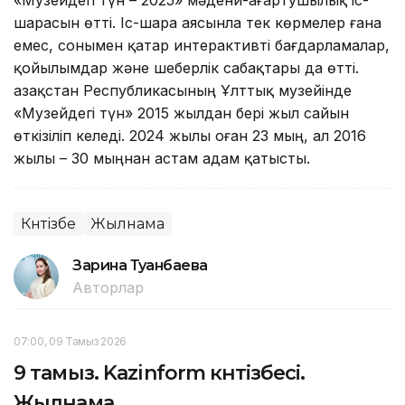
шарасын өтті. Іс-шара аясынла тек көрмелер ғана
емес, сонымен қатар интерактивті бағдарламалар,
қойылымдар және шеберлік сабақтары да өтті.
Қазақстан Республикасының Ұлттық музейінде
«Музейдегі түн» 2015 жылдан бері жыл сайын
өткізіліп келеді. 2024 жылы оған 23 мың, ал 2016
жылы – 30 мыңнан астам адам қатысты.
Күнтізбе
Жылнама
Зарина Туғанбаева
Авторлар
07:00, 09 Тамыз 2026
9 тамыз. Kazinform күнтізбесі.
Жылнама