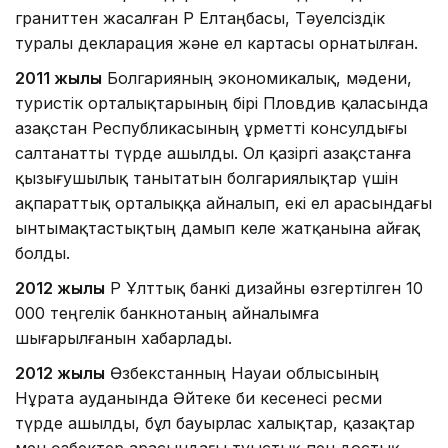
граниттен жасалған ҚР Елтаңбасы, Тәуелсіздік
туралы декларация және ел картасы орнатылған.
2011 жылы
Болгарияның экономикалық, мәдени,
туристік орталықтарының бірі Пловдив қаласында
Қазақстан Республикасының Құрметті консулдығы
салтанатты түрде ашылды. Ол қазіргі Қазақстанға
қызығушылық танытатын болгариялықтар үшін
ақпараттық орталыққа айналып, екі ел арасындағы
ынтымақтастықтың дамып келе жатқанына айғақ
болды.
2012 жылы
ҚР Ұлттық банкі дизайны өзгертілген 10
000 теңгелік банкнотаның айналымға
шығарылғанын хабарлады.
2012 жылы
Өзбекстанның Науаи облысының
Нұрата ауданында Әйтеке би кесенесі ресми
түрде ашылды, бұл бауырлас халықтар, қазақтар
мен өзбектер арасындағы туыстық пен достық