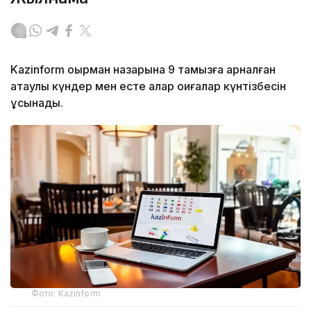
Kazinform оқырман назарына 9 тамызға арналған
атаулы күндер мен есте қалар оқиғалар күнтізбесін
ұсынады.
Фото: Kazinform