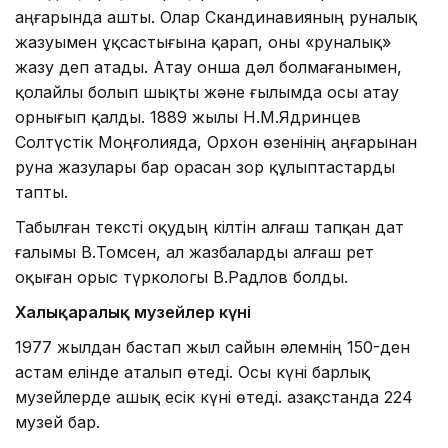
аңғарында ашты. Олар Скандинавияның руналық
жазуымен ұқсастығына қарап, оны «руналық»
жазу деп атады. Атау онша дәл болмағанымен,
қолайлы болып шықты және ғылымда осы атау
орнығып қалды. 1889 жылы Н.М.Ядринцев
Солтүстік Моңғолияда, Орхон өзенінің аңғарынан
руна жазулары бар орасан зор құлыптастарды
тапты.
Табылған тексті оқудың кілтін алғаш тапқан дат
ғалымы В.Томсен, ал жазбаларды алғаш рет
оқыған орыс түркологы В.Радлов болды.
Халықаралық музейлер күні
1977 жылдан бастап жыл сайын әлемнің 150-ден
астам елінде аталып өтеді. Осы күні барлық
музейлерде ашық есік күні өтеді. Қазақстанда 224
музей бар.