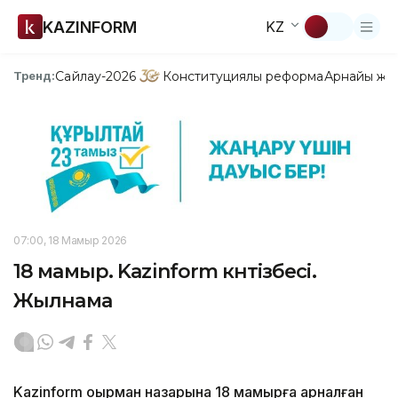
KAZINFORM
KZ
Сайлау-2026
Конституциялық реформа
Арнайы жо
Тренд:
07:00, 18 Мамыр 2026
18 мамыр. Kazinform күнтізбесі.
Жылнама
Kazinform оқырман назарына 18 мамырға арналған