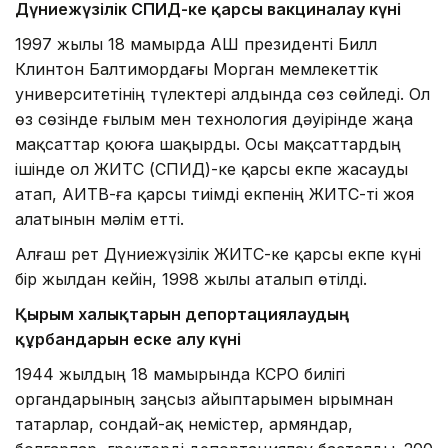
Дүниежүзілік СПИД-ке қарсы вакциналау күні
1997 жылы 18 мамырда АҚШ президенті Билл
Клинтон Балтимордағы Морган мемлекеттік
университетінің түлектері алдында сөз сөйледі. Ол
өз сөзінде ғылым мен технология дәуірінде жаңа
мақсаттар қоюға шақырды. Осы мақсаттардың
ішінде ол ЖИТС (СПИД)-ке қарсы екпе жасауды
атап, АИТВ-ға қарсы тиімді екпенің ЖИТС-ті жоя
алатынын мәлім етті.
Алғаш рет Дүниежүзілік ЖИТС-ке қарсы екпе күні
бір жылдан кейін, 1998 жылы аталып өтілді.
Қырым халықтарын депортациялаудың
құрбандарын еске алу күні
1944 жылдың 18 мамырында КСРО билігі
органдарының заңсыз айыптарымен Қырымнан
татарлар, сондай-ақ немістер, армяндар,