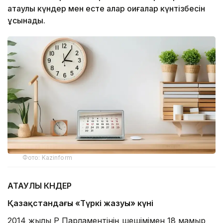
атаулы күндер мен есте қалар оқиғалар күнтізбесін
ұсынады.
Фото: Kazinform
АТАУЛЫ КҮНДЕР
Қазақстандағы «Түркі жазуы» күні
2014 жылы ҚР Парламентінің шешімімен 18 мамыр