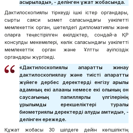
асырылады», - делінген құжат жобасында.
Дактилоскопиялық тіркеуді ішкі істер органдары,
сыртқы саяси қызмет саласындағы уәкілетті
мемлекеттік орган, шетелдегі дипломатиялық және
оларға теңестірілген өкілдіктер, сондай-ақ ҚР
консулдық мекемелері, көлік саласындағы уәкілетті
мемлекеттік орган және Ұлттық қауіпсіздік
органдары жүргізеді.
«Дактилоскопиялық ақпаратты жинау
дактилоскопиялау және тиісті ақпараттық
жүйеге дербес деректерді енгізу арқылы
адамның екі алақаны немесе екі қолының он
саусағының папиллярлық үлгілерінің
құрылымдық ерекшеліктері туралы
биометриялық деректерді алуды қамтиды», -
делінген ережеде.
Құжат жобасы 30 шілдеге дейін көпшіліктің