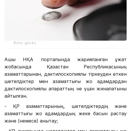
Фото: gov.kz
Ашық НҚА порталында жарияланған құжат
жобасында Қазақстан Республикасының
азаматтарынан, дактилоскопиялық тіркеуден өткен
шетелдіктер мен азаматтығы жоқ адамдардан
дактилоскопиялық ақпараттың не үшін жиналатыны
айтылған.
- ҚР азаматтарының, шетелдіктердің және
азаматтығы жоқ адамдардың жеке басын растау
және (немесе) анықтау;
- ҚР аумағында шетелдіктер мен азаматтығы жоқ