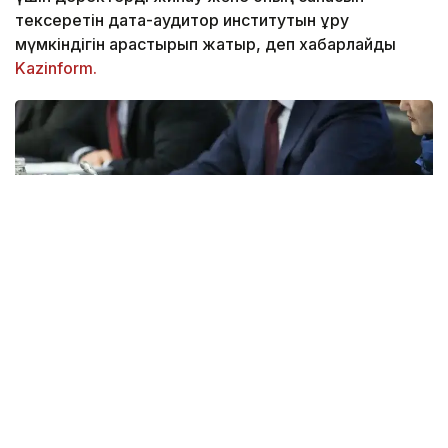
тексеретін дата-аудитор институтын құру
мүмкіндігін қарастырып жатыр, деп хабарлайды
Kazinform.
Фото: Мухтор Холдорбеков/Kazinform
«Біз мемлекеттік органдардың 150 дерек
базасының және 3 000 астам анықтамалық
және классификаторлардың