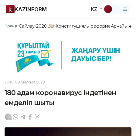
KAZINFORM
KZ
Сайлау-2026
Конституциялық реформа
Арнайы жо
Тренд:
21:40, 08 Маусым 2020
180 адам коронавирус індетінен
емделіп шықты