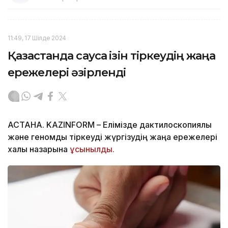
11:49, 17 Шілде 2024
Қазақстанда саусақ ізін тіркеудің жаңа
ережелері әзірленді
АСТАНА. KAZINFORM – Елімізде дактилоскопиялық
және геномдық тіркеуді жүргізудің жаңа ережелері
халық назарына
ұсынылды.