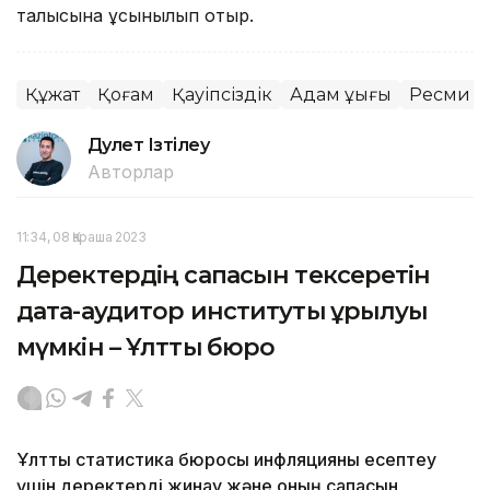
талқысына ұсынылып отыр.
Құжат
Қоғам
Қауіпсіздік
Адам құқығы
Ресми д
Дәулет Ізтілеу
Авторлар
11:34, 08 Қараша 2023
Деректердің сапасын тексеретін
дата-аудитор институты құрылуы
мүмкін – Ұлттық бюро
Ұлттық статистика бюросы инфляцияны есептеу
үшін деректерді жинау және оның сапасын