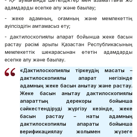
адамдарды есепке алу және бақылау;
- жеке адамның, қоғамның және мемлекеттің
қауіпсіздігін қамтамасыз ету;
- дактилоскопиялық ақпарат бойынша жеке басын
растау рәсімі арқылы Қазақстан Республикасының
мемлекеттік шекарасынан өтетін адамдарды
есепке алу және бақылау.
«Дактилоскопиялық тіркеудің мақсаты –
дактилоскопиялық ақпарат негізінде
адамның жеке басын анықтау және растау.
Жеке басын анықтау дактилоскопиялық
ақпараттың дерекқоры бойынша
сәйкестендіруді жүргізу кезінде, жеке
басын растау – нақты адамның
дактилоскопиялық ақпараты бойынша
верификациялау жолымен жүзеге