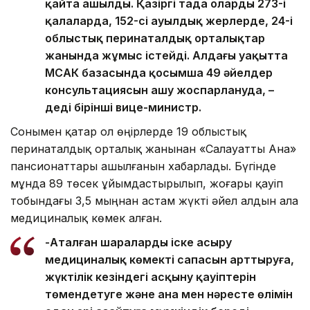
қайта ашылды. Қазіргі таңда олардың 273-і
қалаларда, 152-сі ауылдық жерлерде, 24-і
облыстық перинаталдық орталықтар
жанында жұмыс істейді. Алдағы уақытта
МСАК базасында қосымша 49 әйелдер
консультациясын ашу жоспарлануда, –
деді бірінші вице-министр.
Сонымен қатар ол өңірлерде 19 облыстық
перинаталдық орталық жанынан «Салауатты Ана»
пансионаттары ашылғанын хабарлады. Бүгінде
мұнда 89 төсек ұйымдастырылып, жоғары қауіп
тобындағы 3,5 мыңнан астам жүкті әйел алдын ала
медициналық көмек алған.
-Аталған шараларды іске асыру
медициналық көмектің сапасын арттыруға,
жүктілік кезіндегі асқыну қауіптерін
төмендетуге және ана мен нәресте өлімін