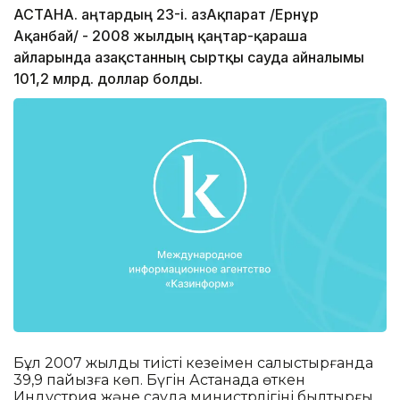
АСТАНА. Қаңтардың 23-і. ҚазАқпарат /Ернұр
Ақанбай/ - 2008 жылдың қаңтар-қараша
айларында Қазақстанның сыртқы сауда айналымы
101,2 млрд. доллар болды.
Бұл 2007 жылдың тиісті кезеңімен салыстырғанда
39,9 пайызға көп. Бүгін Астанада өткен
Индустрия және сауда министрлігінің былтырғы