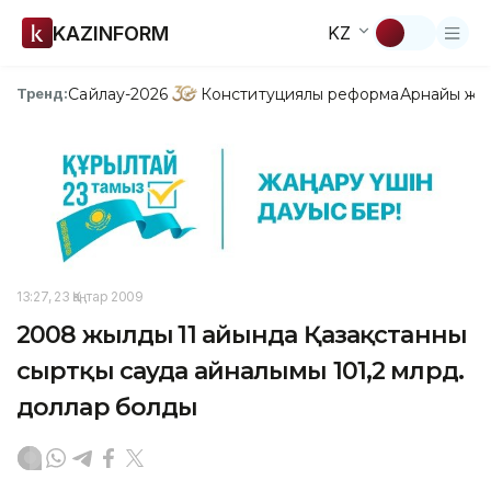
KAZINFORM
KZ
Сайлау-2026
Конституциялық реформа
Арнайы жо
Тренд:
13:27, 23 Қаңтар 2009
2008 жылдың 11 айында Қазақстанның
сыртқы сауда айналымы 101,2 млрд.
доллар болды