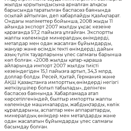
жылдың қорытындысына арналған алқасы
барысында таратылған баспасөз баянында
осылай айтылған, деп хабарлайды ҚазАқпарат.
Ондағы мәліметтер бойынша, 2008 жыдың 11
айында экспорт 2007 жылдың ұқсас кезеңіне
қарағанда 57,2 пайызға ұлғайған. Экспорттың
жалпы көлемінде минералдық өнімдердің,
металдар мен одан жасалған бұйымдардың,
жануар және өсімдік текті өнімдердің, дайын
азық-түлік тауарларының үлес салмағы барынша
көп болған. «2008 жылдың қаңтар-қараша
айларында импорт 2007 жылдың тиісті
кезеңіндегіден 15,1 пайызға артып, 34,3 млрд.
доллар болды. Ресей, Қытай, Германия және
АҚШ Қазақстанға импорттық өнімдерді негізгі
жеткізушілер болып табылады», делінген
баспасөз баянында. Хабарламада атап
көрсетілгеніндей, былтыр импорттың жалпы
көлемінде машиналардың, жабдықтардың, көлік
құралдарының, аспаптар мен аппараттардың,
минералдық өнімдер мен металдардың және
одан жасалатын бұйымдардың үлес салмағы
басымдау болған.