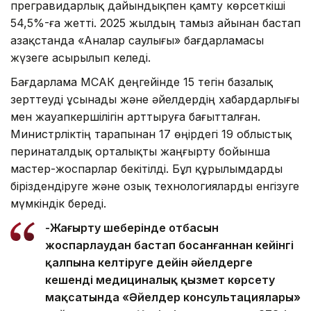
прегравидарлық дайындықпен қамту көрсеткіші
54,5%-ға жетті. 2025 жылдың тамыз айынан бастап
Қазақстанда «Аналар саулығы» бағдарламасы
жүзеге асырылып келеді.
Бағдарлама МСАК деңгейінде 15 тегін базалық
зерттеуді ұсынады және әйелдердің хабардарлығы
мен жауапкершілігін арттыруға бағытталған.
Министрліктің тарапынан 17 өңірдегі 19 облыстық
перинаталдық орталықты жаңғырту бойынша
мастер-жоспарлар бекітілді. Бұл құрылымдарды
біріздендіруге және озық технологияларды енгізуге
мүмкіндік береді.
-Жаңғырту шеңберінде отбасын
жоспарлаудан бастап босанғаннан кейінгі
қалпына келтіруге дейін әйелдерге
кешенді медициналық қызмет көрсету
мақсатында «Әйелдер консультациялары»