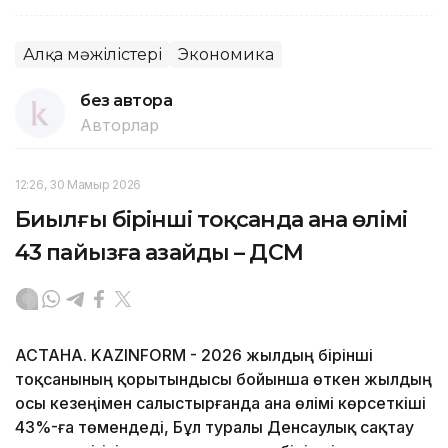
Алқа мәжілістері
Экономика
без автора
Авторлар
12:26, 30 Мамыр 2026
Биылғы бірінші тоқсанда ана өлімі
43 пайызға азайды – ДСМ
АСТАНА. KAZINFORM - 2026 жылдың бірінші
тоқсанының қорытындысы бойынша өткен жылдың
осы кезеңімен салыстырғанда ана өлімі көрсеткіші
43%-ға төмендеді, Бұл туралы Денсаулық сақтау