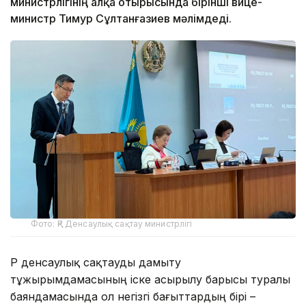
министрлігінің алқа отырысында бірінші вице-
министр Тимур Сұлтанғазиев мәлімдеді.
Фото: ҚР Денсаулық сақтау министрлігі
ҚР денсаулық сақтауды дамыту
тұжырымдамасының іске асырылу барысы туралы
баяндамасында ол негізгі бағыттардың бірі –