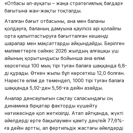
«Отбасы әл-ауқаты – жаңа стратегиялық бағдар»
бағытына жан-жақты тоқталды.
Аталған бағыт отбасыны, ана мен баланы
қолдауға, баланың дамуына қауіпсіз әрі қолайлы
орта қалыптастыруға бағытталған кешенді
шаралар мен мақсаттарды айқындайды. Берілген
мәліметтерге сәйкес 2026 жылдың алғашқы үш
айының қорытындысы бойынша ана өлімі
көрсеткіші 100 мың тірі туған балаға шаққанда 6,8-
ді құрады. Өткен жылы бұл көрсеткіш 12,0 болған.
Нәресте өлімі де төмендеп, 1000 тірі туған балаға
шаққанда 5,92-ден 5,56-ға дейін азайды.
Аналар денсаулығын сақтау саласындағы оң
динамика бірқатар факторды күшейту
нәтижесінде қол жеткізілді. Атап айтқанда, жүкті
әйелдерді ерте бақылаумен қамту деңгейі 77,6%-
ға дейін артты, ал фертильдік жастағы әйелдерді