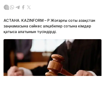
АСТАНА. KAZINFORM – ҚР Жоғарғы соты Қазақстан
заңнамасына сәйкес алқабилер сотына кімдер
қатыса алатынын түсіндірді.
Фото: Kazinform