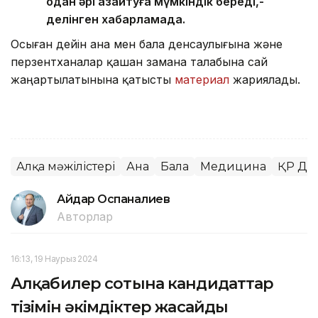
одан әрі азайтуға мүмкіндік береді,-
делінген хабарламада.
Осыған дейін ана мен бала денсаулығына және
перзентханалар қашан замана талабына сай
жаңартылатынына қатысты
материал
жариялады.
Алқа мәжілістері
Ана
Бала
Медицина
ҚР Ден
Айдар Оспаналиев
Авторлар
16:13, 19 Наурыз 2024
Алқабилер сотына кандидаттар
тізімін әкімдіктер жасайды