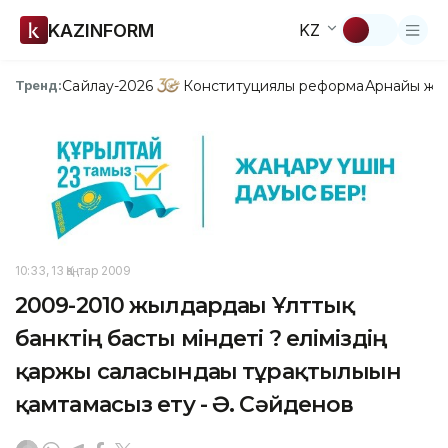
KAZINFORM
KZ
Сайлау-2026
Конституциялық реформа
Арнайы жо
Тренд:
10:33, 13 Қаңтар 2009
2009-2010 жылдардағы Ұлттық
банктің басты міндеті ? еліміздің
қаржы саласындағы тұрақтылығын
қамтамасыз ету - Ә. Сәйденов