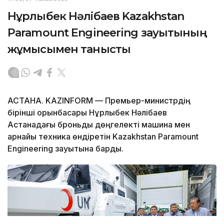
Нұрлыбек Нәлібаев Kazakhstan
Paramount Engineering зауытының
жұмысымен танысты
АСТАНА. KAZINFORM — Премьер-министрдің
бірінші орынбасары Нұрлыбек Нәлібаев
Астанадағы броньды дөңгелекті машина мен
арнайы техника өндіретін Kazakhstan Paramount
Engineering зауытына барды.