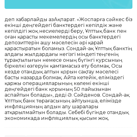
деп хабарлайды ҚазАқпарат. «Жоспарға сәйкес біз
екінші деңгейдегі банктердегі кепілдік және
кепілдігі жоқ несиелерді беру, Ұлттық банк пен
оған қарасты мекемелердің осы банктердегі
депозиттерін ашу мәселесін әрі қарай
қарастыратын боламыз. Сондай-ақ Ұлттық банктің
алдағы жылдардағы негізгі міндеті теңгенің
тұрақтылығын немесе оның бүгінгі курсының
біркелкі өзгеруін қамтамасыз ету болмақ. Осы
кезде отандық алтын қорын сақтау мәселесі
басты назарда болмақ. Айта кетейік, еліміздегі
қаржы операцияларының көлемі екінші
деңгейдегі банк қорының 50 пайызынан
аспайтын болады», деді Ә. Сәйденов. Сондай-ақ
Ұлттық банк төрағасының айтуынша, елімізде
инфляцияның алдын алу шаралары
атқарылмайтын болады. Себебі бүгінде отандық
экономикада инфляциялық қысым жоқ.