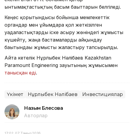
ынтымақтастықтың басым бағыттарын белгіледі.
Кеңес қорытындысы бойынша мемлекеттік
органдар мен ұйымдарға қол жеткізілген
уағдаластықтарды іске асыру жөніндегі жұмысты
күшейту, жаңа бастамаларды айқындау
бағытындағы жұмысты жалғастыру тапсырылды.
Айта кетелік Нұрлыбек Нәлібаев Kazakhstan
Paramount Engineering зауытының жұмысымен
танысқан еді
.
Үкімет
Нұрлыбек Нәлібаев
Инвестициялар
Назым Бөлесова
Авторлар
17:02, 07 Тамыз 2026