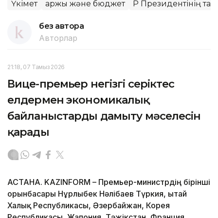
Үкімет
Қаржы және бюджет
ҚР Президентінің тап
без автора
Авторлар
21:18, 07 Тамыз 2026
Вице-премьер негізгі серіктес
елдермен экономикалық
байланыстарды дамыту мәселесін
қарады
АСТАНА. KAZINFORM – Премьер-министрдің бірінші
орынбасары Нұрлыбек Нәлібаев Түркия, Қытай
Халық Республикасы, Әзербайжан, Корея
Республикасы, Жапония, Тәжікстан, Франция,