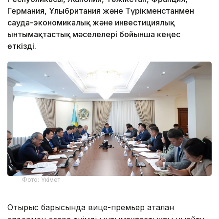
Германия, Ұлыбритания және Түрікменстанмен
сауда-экономикалық және инвестициялық
ынтымақтастық мәселелері бойынша кеңес
өткізді.
Фото: Үкімет
Отырыс барысында вице-премьер аталған