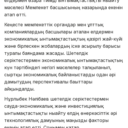
елдермен өзара тиімді ынтымақтастықты нығайту
мәселесі Мемлекет басшысының назарында екенін
атап өтті.
Кеңесте мемлекеттік органдар мен ұлттық
компаниялардың басшылары аталған елдермен
экономикалық ынтымақтастықтың қазіргі жай-күйі
және бірлескен жобалардың іске асырылу барысы
туралы баяндама жасады. Шетелдік
серіктестермен экономикалық ынтымақтастықтың
күн тәртібіндегі негізгі мәселелер талқыланып,
сыртқы экономикалық байланыстарды одан әрі
дамытудың перспективалы бағыттары
айқындалды.
Нұрлыбек Нәлібаев шетелдік серіктестермен
сауда-экономикалық және инвестициялық
ынтымақтастықты нығайту елдің өнеркәсіптік әрі
технологиялық дамуының маңызды факторы
екенін атап өтті. Сонымен қатар