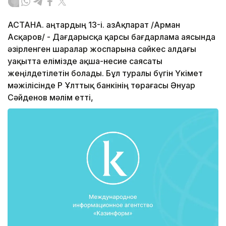
АСТАНА. Қаңтардың 13-і. ҚазАқпарат /Арман
Асқаров/ - Дағдарысқа қарсы бағдарлама аясында
әзірленген шаралар жоспарына сәйкес алдағы
уақытта елімізде ақша-несие саясаты
жеңілдетілетін болады. Бұл туралы бүгін Үкімет
мәжілісінде ҚР Ұлттық банкінің төрағасы Әнуар
Сәйденов мәлім етті,