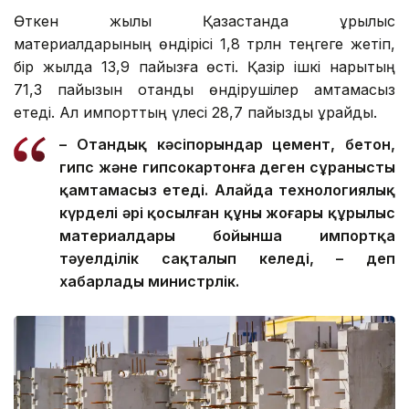
Өткен жылы Қазақстанда құрылыс
материалдарының өндірісі 1,8 трлн теңгеге жетіп,
бір жылда 13,9 пайызға өсті. Қазір ішкі нарықтың
71,3 пайызын отандық өндірушілер қамтамасыз
етеді. Ал импорттың үлесі 28,7 пайызды құрайды.
– Отандық кәсіпорындар цемент, бетон,
гипс және гипсокартонға деген сұранысты
қамтамасыз етеді. Алайда технологиялық
күрделі әрі қосылған құны жоғары құрылыс
материалдары бойынша импортқа
тәуелділік сақталып келеді, – деп
хабарлады министрлік.