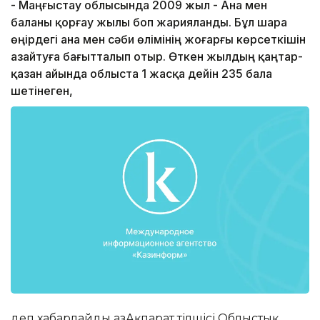
- Маңғыстау облысында 2009 жыл - Ана мен
баланы қорғау жылы боп жарияланды. Бұл шара
өңірдегі ана мен сәби өлімінің жоғарғы көрсеткішін
азайтуға бағытталып отыр. Өткен жылдың қаңтар-
қазан айында облыста 1 жасқа дейін 235 бала
шетінеген,
деп хабарлайды ҚазАқпарат тілшісі Облыстық