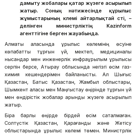
дамыту жобалары қатар жүзеге асырылып
жатыр. Соның нәтижесінде құрылыс
жұмыстарының көлемі айтарлықтай өсті, –
делінген министрліктің Kazinform
агенттігіне берген жауабында.
Алматы қаласында құрылыс көлемінің өсуіне
көпқабатты тұрғын үй, мектеп, медициналық
нысандар мен инженерлік инфрақұрылым құрылысы
серпін берсе, Атырау облысында негізгі өсім газ-
химия кешендерімен байланысты. Ал Шығыс
Қазақстан, Батыс Қазақстан, Жамбыл облыстары,
Шымкент қаласы мен Маңғыстау өңірінде тұрғын үй
мен өндірістік жобалар қарқынды жүзеге асырылып
жатыр.
Бірақ барлық өңірде бірдей өсім сақталмаған.
Солтүстік Қазақстан, Қарағанды және Жетісу
облыстарында құрылыс көлемі төмен. Министрлік