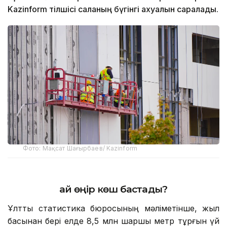
Kazinform тілшісі саланың бүгінгі ахуалын саралады.
Фото: Мақсат Шағырбаев/ Kazinform
Қай өңір көш бастады?
Ұлттық статистика бюросының мәліметінше, жыл
басынан бері елде 8,5 млн шаршы метр тұрғын үй