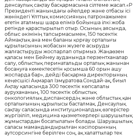
денсаулық сақтау басқармасына сілтеме жасап.«ҚР
Президенті жанындағы әйелдер және отбасы ісі
жөніндегі Ұлттық комиссияның патронажымен
өтетін аталмыш шара еліміз бойынша ілкі жоба
ретінде қарастырылып отыр. Осының аясында,
облыс әкімінің тапсырмасымен, 150 төсектік
Аймақтық ана мен баланы қорғау орталығы
құрылысының жобасын жүзеге асыруды
жалғастыруды жоспарлап отырмыз. Жаңаөзен
қаласы мен Бейнеу ауданында перзентханалар
салу, облыстық перинатальды орталық жанынан
босануға көмектесетін қосымша 60 орын ашу
жоспарда бар», дейді басқарма директорының
кеңесшісі Ақмарал Ізмұратова.Сондай-ақ, биыл
Ақтау қаласында 300 төсектік көпсалалы
аурухананың, 100 төсектік облыстық
онкологиялық диспансердің және облыстық қан
орталығының құрылысы басталмақ. Денсаулық
сақтау саласында институционалдық өзгерістер
жүргізіліп, медицина қызметкерлері шарушылық
жұмыстардан босатылатын болады. Шаруашылық
саласы мамандандырылған кәсіпорынның
аутсорсингіне берілген соң, ақ халаттылар тек