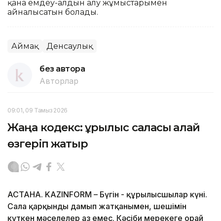
қана емдеу-алдын алу жұмыстарымен
айналысатын болады.
Аймақ
Денсаулық
без автора
Авторлар
09:01, 09 Тамыз 2026
Жаңа кодекс: құрылыс саласы қалай
өзгеріп жатыр
АСТАНА. KAZINFORM – Бүгін - құрылысшылар күні.
Сала қарқынды дамып жатқанымен, шешімін
күткен мәселелер аз емес. Кәсіби мерекеге орай