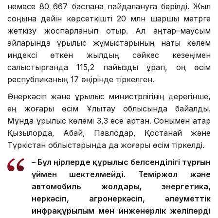
немесе 80 667 баспана пайдалануға берілді. Жыл
соңына дейін көрсеткішті 20 млн шаршы метрге
жеткізу жоспарланып отыр. Ал қаңтар–маусым
айларында құрылыс жұмыстарының нақты көлем
индексі өткен жылдың сәйкес кезеңімен
салыстырғанда 115,2 пайызды құрап, оң өсім
республиканың 17 өңірінде тіркелген.
Өнеркәсіп және құрылыс министрлігінің дерегінше,
ең жоғары өсім Ұлытау облысында байқалды.
Мұнда құрылыс көлемі 3,3 есе артқан. Сонымен қатар
Қызылорда, Абай, Павлодар, Қостанай және
Түркістан облыстарында да жоғары өсім тіркелді.
– Бұл өңірлерде құрылыс белсенділігі тұрғын
үймен шектелмейді. Теміржол және
автомобиль жолдары, энергетика,
өнеркәсіп, агроөнеркәсіп, әлеуметтік
инфрақұрылым мен инженерлік желілерді