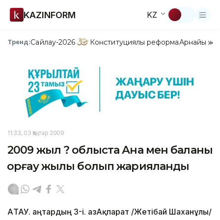
KAZINFORM
KZ
Сайлау-2026
Конституциялық реформа
Арнайы жо
Тренд:
11:33, 03 Қаңтар 2009
2009 жыл ? облыста Ана мен баланы
қорғау жылы болып жарияланды
АҚТАУ. Қаңтардың 3-і. ҚазАқпарат /Жетібай Шаханұлы/