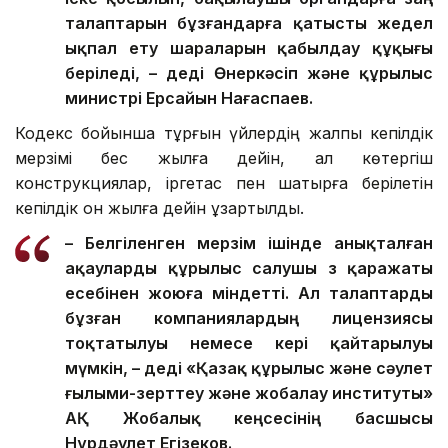
талаптарын бұзғандарға қатысты жедел
ықпал ету шараларын қабылдау құқығы
беріледі, – деді Өнеркәсіп және құрылыс
министрі Ерсайын Нағаспаев.
Кодекс бойынша тұрғын үйлердің жалпы кепілдік
мерзімі бес жылға дейін, ал көтергіш
конструкциялар, іргетас пен шатырға берілетін
кепілдік он жылға дейін ұзартылды.
– Белгіленген мерзім ішінде анықталған
ақауларды құрылыс салушы өз қаражаты
есебінен жоюға міндетті. Ал талаптарды
бұзған компаниялардың лицензиясы
тоқтатылуы немесе кері қайтарылуы
мүмкін, – деді «Қазақ құрылыс және сәулет
ғылыми-зерттеу және жобалау институты»
АҚ Жобалық кеңсесінің басшысы
Нұрдәулет Егізеков.