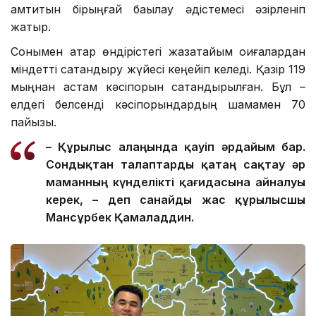
қамтитын бірыңғай бақылау әдістемесі әзірленіп
жатыр.
Сонымен қатар өндірістегі жазатайым оқиғалардан
міндетті сақтандыру жүйесі кеңейіп келеді. Қазір 119
мыңнан астам кәсіпорын сақтандырылған. Бұл –
елдегі белсенді кәсіпорындардың шамамен 70
пайызы.
– Құрылыс алаңында қауіп әрдайым бар.
Сондықтан талаптар
ды
қатаң сақтау әр
маманның күнделікті қағидасына айналуы
керек, – де
п санайды
жас құрылысшы
Мансұрбек Қамалад
д
ин.