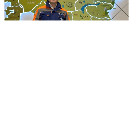
Фото: Мансұрбек Қамаладдиннің жеке мұрағатынан
Қауіпсіздікті қамтамасыз етумен қатар саланың
болашағы білікті мамандарға да тікелей
байланысты. Бүгінде еліміздің 34 жоғары оқу
орнында «Сәулет және құрылыс» бағыты бойынша
20 мыңға жуық студент білім алады. Жоғары оқу
орындары BIM технологиялары, цифрлық жобалау,
экономика және менеджмент бағыттарын енгізіп
жатыр, ал колледждерде дуальды оқыту жүйесі
кеңейіп келеді.