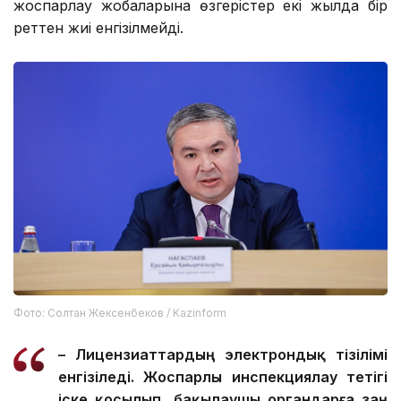
жоспарлау жобаларына өзгерістер екі жылда бір
реттен жиі енгізілмейді.
Фото: Солтан Жексенбеков / Kazinform
– Лицензиаттардың электрондық тізілімі
енгізіледі. Жоспарлы инспекциялау тетігі
іске қосылып, бақылаушы органдарға заң