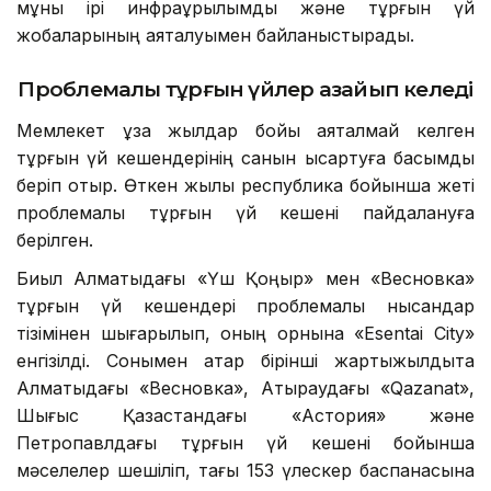
мұны ірі инфрақұрылымдық және тұрғын үй
жобаларының аяқталуымен байланыстырады.
Проблемалы тұрғын үйлер азайып келеді
Мемлекет ұзақ жылдар бойы аяқталмай келген
тұрғын үй кешендерінің санын қысқартуға басымдық
беріп отыр. Өткен жылы республика бойынша жеті
проблемалы тұрғын үй кешені пайдалануға
берілген.
Биыл Алматыдағы «Үш Қоңыр» мен «Весновка»
тұрғын үй кешендері проблемалы нысандар
тізімінен шығарылып, оның орнына «Esentai City»
енгізілді. Сонымен қатар бірінші жартыжылдықта
Алматыдағы «Весновка», Атыраудағы «Qazanat»,
Шығыс Қазақстандағы «Астория» және
Петропавлдағы тұрғын үй кешені бойынша
мәселелер шешіліп, тағы 153 үлескер баспанасына