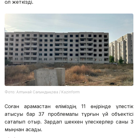
қол жеткізді.
Фото: Алтынай Сағындықова / Kazinform
Соған қарамастан еліміздің 11 өңірінде үлестік
қатысуы бар 37 проблемалы тұрғын үй объектісі
сақталып отыр. Зардап шеккен үлескерлер саны 3
мыңнан асады.