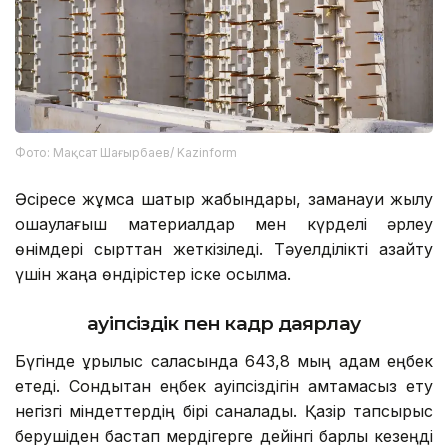
Фото: Мақсат Шағырбаев/ Kazinform
Әсіресе жұмсақ шатыр жабындары, заманауи жылу
оқшаулағыш материалдар мен күрделі әрлеу
өнімдері сырттан жеткізіледі. Тәуелділікті азайту
үшін жаңа өндірістер іске қосылмақ.
Қауіпсіздік пен кадр даярлау
Бүгінде құрылыс саласында 643,8 мың адам еңбек
етеді. Сондықтан еңбек қауіпсіздігін қамтамасыз ету
негізгі міндеттердің бірі саналады. Қазір тапсырыс
берушіден бастап мердігерге дейінгі барлық кезеңді