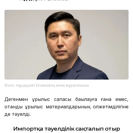
Фото: Нұрдәулет Егізековтің жеке мұрағатынан
Дегенмен құрылыс сапасы бақылауға ғана емес,
отандық құрылыс материалдарының қолжетімділігіне
де тәуелді.
Импортқа тәуелділік сақталып отыр