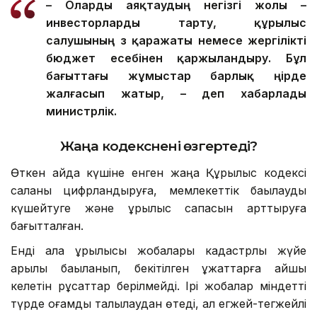
– О
ларды
аяқтаудың негізгі жолы –
инвесторларды тарту, құрылыс
салушының өз қаражаты немесе жергілікті
бюджет есебінен қаржыландыру. Бұл
бағыттағы жұмыстар барлық өңірде
жалғасып жатыр, – деп хабарлады
министрлік.
Жаңа кодекс
нені өзгертеді?
Өткен айда күшіне енген жаңа Құрылыс кодексі
саланы цифрландыруға, мемлекеттік бақылауды
күшейтуге және құрылыс сапасын арттыруға
бағытталған.
Енді қала құрылысы жобалары кадастрлық жүйе
арқылы бақыланып, бекітілген құжаттарға қайшы
келетін рұқсаттар берілмейді. Ірі жобалар міндетті
түрде қоғамдық талқылаудан өтеді, ал егжей-тегжейлі