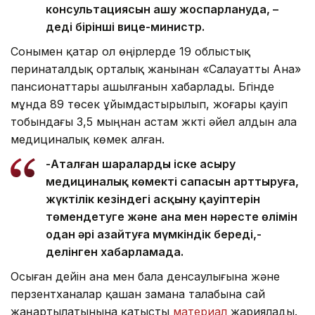
консультациясын ашу жоспарлануда, –
деді бірінші вице-министр.
Сонымен қатар ол өңірлерде 19 облыстық
перинаталдық орталық жанынан «Салауатты Ана»
пансионаттары ашылғанын хабарлады. Бүгінде
мұнда 89 төсек ұйымдастырылып, жоғары қауіп
тобындағы 3,5 мыңнан астам жүкті әйел алдын ала
медициналық көмек алған.
-Аталған шараларды іске асыру
медициналық көмектің сапасын арттыруға,
жүктілік кезіндегі асқыну қауіптерін
төмендетуге және ана мен нәресте өлімін
одан әрі азайтуға мүмкіндік береді,-
делінген хабарламада.
Осыған дейін ана мен бала денсаулығына және
перзентханалар қашан замана талабына сай
жаңартылатынына қатысты
материал
жариялады.