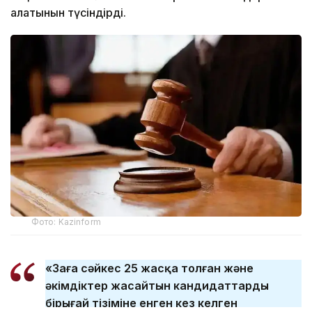
алатынын түсіндірді.
Фото: Kazinform
«Заңға сәйкес 25 жасқа толған және
әкімдіктер жасайтын кандидаттардың
бірыңғай тізіміне енген кез келген