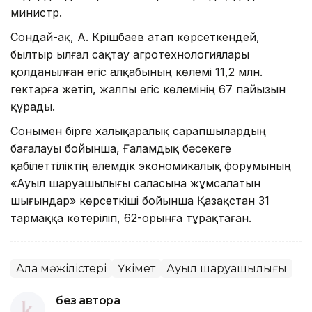
министр.
Сондай-ақ, А. Күрішбаев атап көрсеткендей,
былтыр ылғал сақтау агротехнологиялары
қолданылған егіс алқабының көлемі 11,2 млн.
гектарға жетіп, жалпы егіс көлемінің 67 пайызын
құрады.
Сонымен бірге халықаралық сарапшылардың
бағалауы бойынша, Ғаламдық бәсекеге
қабілеттіліктің әлемдік экономикалық форумының
«Ауыл шаруашылығы саласына жұмсалатын
шығындар» көрсеткіші бойынша Қазақстан 31
тармаққа көтеріліп, 62-орынға тұрақтаған.
Алқа мәжілістері
Үкімет
Ауыл шаруашылығы
без автора