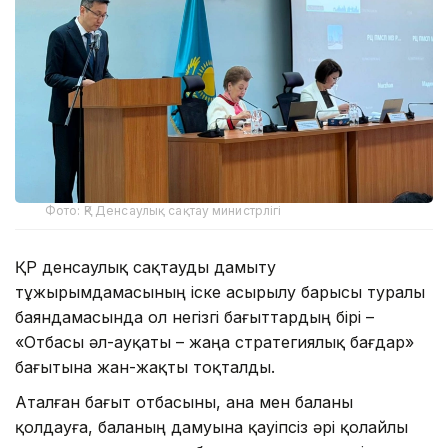
Фото: ҚР Денсаулық сақтау министрлігі
ҚР денсаулық сақтауды дамыту
тұжырымдамасының іске асырылу барысы туралы
баяндамасында ол негізгі бағыттардың бірі –
«Отбасы әл-ауқаты – жаңа стратегиялық бағдар»
бағытына жан-жақты тоқталды.
Аталған бағыт отбасыны, ана мен баланы
қолдауға, баланың дамуына қауіпсіз әрі қолайлы