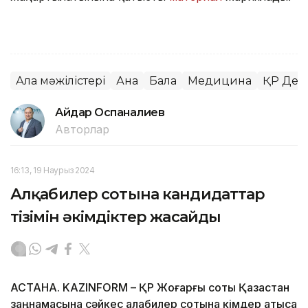
Алқа мәжілістері
Ана
Бала
Медицина
ҚР Денс
Айдар Оспаналиев
Авторлар
16:13, 19 Наурыз 2024
Алқабилер сотына кандидаттар
тізімін әкімдіктер жасайды
АСТАНА. KAZINFORM – ҚР Жоғарғы соты Қазақстан
заңнамасына сәйкес алқабилер сотына кімдер қатыса