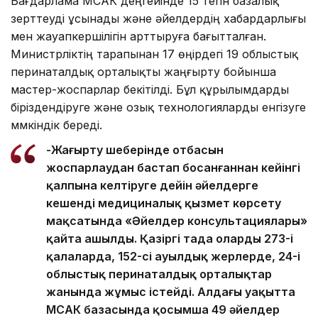
Бағдарлама МСАК деңгейінде 15 тегін базалық
зерттеуді ұсынады және әйелдердің хабардарлығы
мен жауапкершілігін арттыруға бағытталған.
Министрліктің тарапынан 17 өңірдегі 19 облыстық
перинаталдық орталықты жаңғырту бойынша
мастер-жоспарлар бекітілді. Бұл құрылымдарды
біріздендіруге және озық технологияларды енгізуге
мүмкіндік береді.
-Жаңғырту шеңберінде отбасын
жоспарлаудан бастап босанғаннан кейінгі
қалпына келтіруге дейін әйелдерге
кешенді медициналық қызмет көрсету
мақсатында «Әйелдер консультациялары»
қайта ашылды. Қазіргі таңда олардың 273-і
қалаларда, 152-сі ауылдық жерлерде, 24-і
облыстық перинаталдық орталықтар
жанында жұмыс істейді. Алдағы уақытта
МСАК базасында қосымша 49 әйелдер