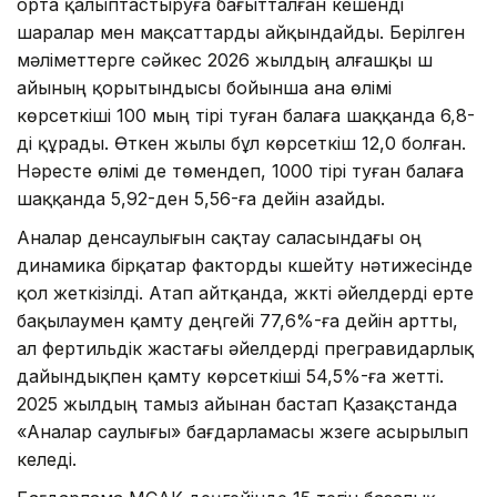
орта қалыптастыруға бағытталған кешенді
шаралар мен мақсаттарды айқындайды. Берілген
мәліметтерге сәйкес 2026 жылдың алғашқы үш
айының қорытындысы бойынша ана өлімі
көрсеткіші 100 мың тірі туған балаға шаққанда 6,8-
ді құрады. Өткен жылы бұл көрсеткіш 12,0 болған.
Нәресте өлімі де төмендеп, 1000 тірі туған балаға
шаққанда 5,92-ден 5,56-ға дейін азайды.
Аналар денсаулығын сақтау саласындағы оң
динамика бірқатар факторды күшейту нәтижесінде
қол жеткізілді. Атап айтқанда, жүкті әйелдерді ерте
бақылаумен қамту деңгейі 77,6%-ға дейін артты,
ал фертильдік жастағы әйелдерді прегравидарлық
дайындықпен қамту көрсеткіші 54,5%-ға жетті.
2025 жылдың тамыз айынан бастап Қазақстанда
«Аналар саулығы» бағдарламасы жүзеге асырылып
келеді.