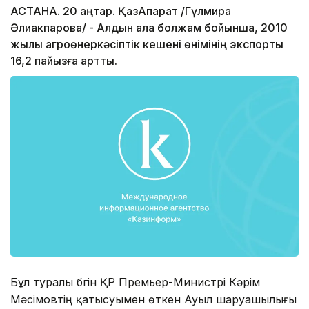
АСТАНА. 20 қаңтар. ҚазАқпарат /Гүлмира
Әлиакпарова/ - Алдын ала болжам бойынша, 2010
жылы агроөнеркәсіптік кешені өнімінің экспорты
16,2 пайызға артты.
Бұл туралы бүгін ҚР Премьер-Министрі Кәрім
Мәсімовтің қатысуымен өткен Ауыл шаруашылығы