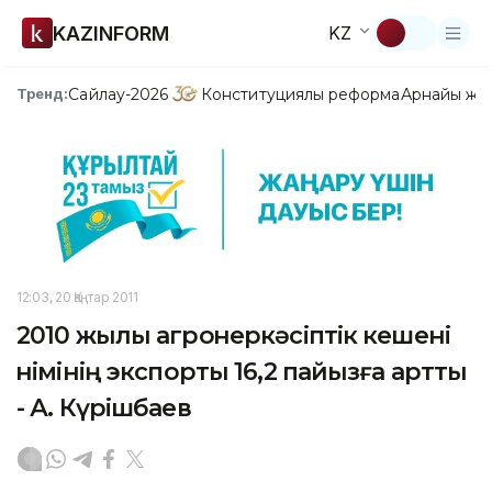
KAZINFORM
KZ
Сайлау-2026
Конституциялық реформа
Арнайы жо
Тренд:
12:03, 20 Қаңтар 2011
2010 жылы агроөнеркәсіптік кешені
өнімінің экспорты 16,2 пайызға артты
- А. Күрішбаев