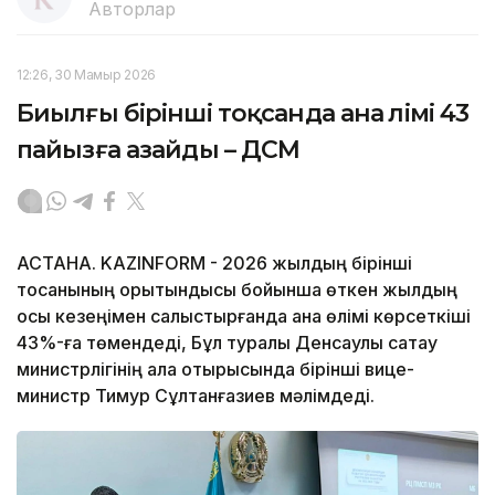
Авторлар
12:26, 30 Мамыр 2026
Биылғы бірінші тоқсанда ана өлімі 43
пайызға азайды – ДСМ
АСТАНА. KAZINFORM - 2026 жылдың бірінші
тоқсанының қорытындысы бойынша өткен жылдың
осы кезеңімен салыстырғанда ана өлімі көрсеткіші
43%-ға төмендеді, Бұл туралы Денсаулық сақтау
министрлігінің алқа отырысында бірінші вице-
министр Тимур Сұлтанғазиев мәлімдеді.