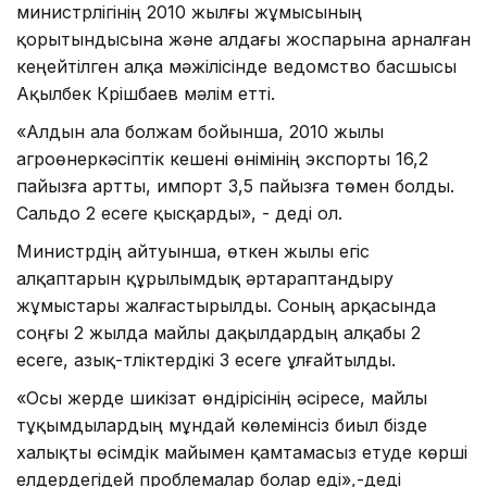
министрлігінің 2010 жылғы жұмысының
қорытындысына және алдағы жоспарына арналған
кеңейтілген алқа мәжілісінде ведомство басшысы
Ақылбек Күрішбаев мәлім етті.
«Алдын ала болжам бойынша, 2010 жылы
агроөнеркәсіптік кешені өнімінің экспорты 16,2
пайызға артты, импорт 3,5 пайызға төмен болды.
Сальдо 2 есеге қысқарды», - деді ол.
Министрдің айтуынша, өткен жылы егіс
алқаптарын құрылымдық әртараптандыру
жұмыстары жалғастырылды. Соның арқасында
соңғы 2 жылда майлы дақылдардың алқабы 2
есеге, азық-түліктердікі 3 есеге ұлғайтылды.
«Осы жерде шикізат өндірісінің әсіресе, майлы
тұқымдылардың мұндай көлемінсіз биыл бізде
халықты өсімдік майымен қамтамасыз етуде көрші
елдердегідей проблемалар болар еді»,-деді