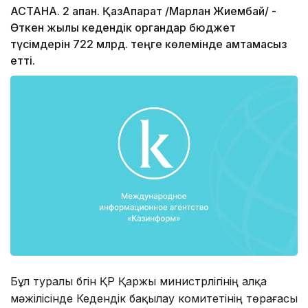
АСТАНА. 2 ақпан. ҚазАқпарат /Марлан Жиембай/ -
Өткен жылы кедендік органдар бюджет
түсімдерін 722 млрд. теңге көлемінде қамтамасыз
етті.
Бұл туралы бүгін ҚР Қаржы министрлігінің алқа
мәжілісінде Кедендік бақылау комитетінің төрағасы