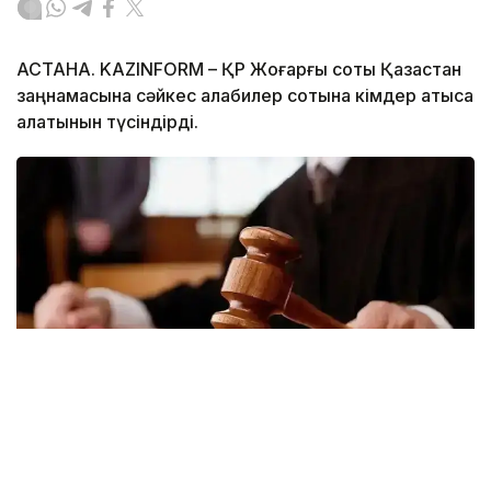
АСТАНА. KAZINFORM – ҚР Жоғарғы соты Қазақстан
заңнамасына сәйкес алқабилер сотына кімдер қатыса
алатынын түсіндірді.
Фото: Kazinform