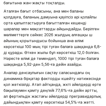
бағытына жан-жақты тоқталды.
Аталған бағыт отбасыны, ана мен баланы
қолдауға, баланың дамуына қауіпсіз әрі қолайлы
орта қалыптастыруға бағытталған кешенді
шаралар мен мақсаттарды айқындайды. Берілген
мәліметтерге сәйкес 2026 жылдың алғашқы үш
айының қорытындысы бойынша ана өлімі
көрсеткіші 100 мың тірі туған балаға шаққанда 6,8-
ді құрады. Өткен жылы бұл көрсеткіш 12,0 болған.
Нәресте өлімі де төмендеп, 1000 тірі туған балаға
шаққанда 5,92-ден 5,56-ға дейін азайды.
Аналар денсаулығын сақтау саласындағы оң
динамика бірқатар факторды күшейту нәтижесінде
қол жеткізілді. Атап айтқанда, жүкті әйелдерді ерте
бақылаумен қамту деңгейі 77,6%-ға дейін артты,
ал фертильдік жастағы әйелдерді прегравидарлық
дайындықпен қамту көрсеткіші 54,5%-ға жетті.