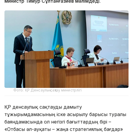
министр Тимур Сұлтанғазиев мәлімдеді.
Фото: ҚР Денсаулық сақтау министрлігі
ҚР денсаулық сақтауды дамыту
тұжырымдамасының іске асырылу барысы туралы
баяндамасында ол негізгі бағыттардың бірі –
«Отбасы әл-ауқаты – жаңа стратегиялық бағдар»