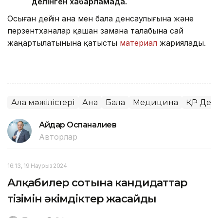
делінген хабарламада.
Осыған дейін ана мен бала денсаулығына және
перзентханалар қашан замана талабына сай
жаңартылатынына қатысты
материал
жариялады.
Алқа мәжілістері
Ана
Бала
Медицина
ҚР Денс
Айдар Оспаналиев
Авторлар
16:13, 19 Наурыз 2024
Алқабилер сотына кандидаттар
тізімін әкімдіктер жасайды