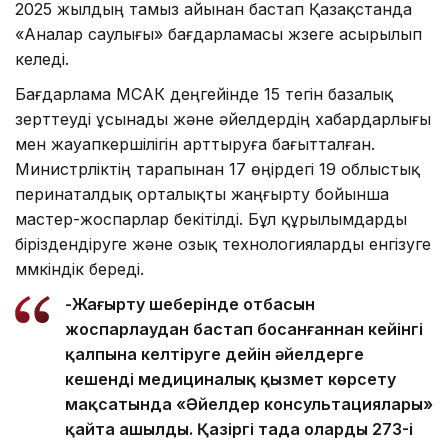
2025 жылдың тамыз айынан бастап Қазақстанда
«Аналар саулығы» бағдарламасы жүзеге асырылып
келеді.
Бағдарлама МСАК деңгейінде 15 тегін базалық
зерттеуді ұсынады және әйелдердің хабардарлығы
мен жауапкершілігін арттыруға бағытталған.
Министрліктің тарапынан 17 өңірдегі 19 облыстық
перинаталдық орталықты жаңғырту бойынша
мастер-жоспарлар бекітілді. Бұл құрылымдарды
біріздендіруге және озық технологияларды енгізуге
мүмкіндік береді.
-Жаңғырту шеңберінде отбасын
жоспарлаудан бастап босанғаннан кейінгі
қалпына келтіруге дейін әйелдерге
кешенді медициналық қызмет көрсету
мақсатында «Әйелдер консультациялары»
қайта ашылды. Қазіргі таңда олардың 273-і