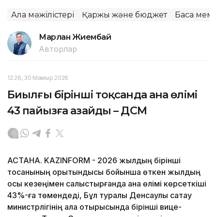
Алқа мәжілістері
Қаржы және бюджет
Басқа мем
Марлан Жиембай
Авторлар
12:26, 30 Мамыр 2026
Биылғы бірінші тоқсанда ана өлімі
43 пайызға азайды – ДСМ
АСТАНА. KAZINFORM - 2026 жылдың бірінші
тоқсанының қорытындысы бойынша өткен жылдың
осы кезеңімен салыстырғанда ана өлімі көрсеткіші
43%-ға төмендеді, Бұл туралы Денсаулық сақтау
министрлігінің алқа отырысында бірінші вице-