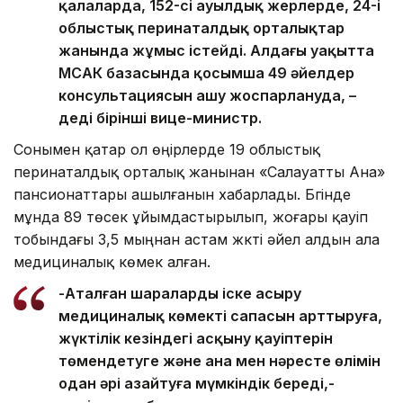
қалаларда, 152-сі ауылдық жерлерде, 24-і
облыстық перинаталдық орталықтар
жанында жұмыс істейді. Алдағы уақытта
МСАК базасында қосымша 49 әйелдер
консультациясын ашу жоспарлануда, –
деді бірінші вице-министр.
Сонымен қатар ол өңірлерде 19 облыстық
перинаталдық орталық жанынан «Салауатты Ана»
пансионаттары ашылғанын хабарлады. Бүгінде
мұнда 89 төсек ұйымдастырылып, жоғары қауіп
тобындағы 3,5 мыңнан астам жүкті әйел алдын ала
медициналық көмек алған.
-Аталған шараларды іске асыру
медициналық көмектің сапасын арттыруға,
жүктілік кезіндегі асқыну қауіптерін
төмендетуге және ана мен нәресте өлімін
одан әрі азайтуға мүмкіндік береді,-