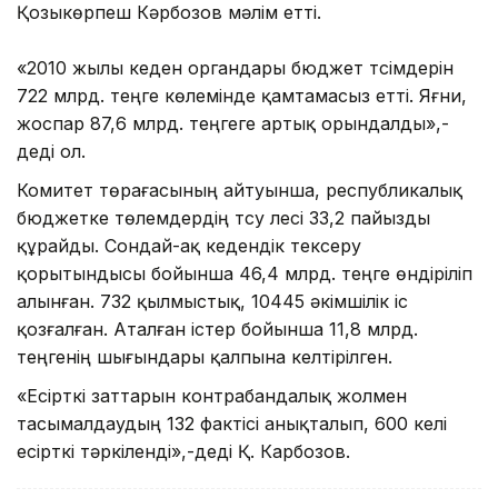
Қозыкөрпеш Кәрбозов мәлім етті.
«2010 жылы кеден органдары бюджет түсімдерін
722 млрд. теңге көлемінде қамтамасыз етті. Яғни,
жоспар 87,6 млрд. теңгеге артық орындалды»,-
деді ол.
Комитет төрағасының айтуынша, республикалық
бюджетке төлемдердің түсу үлесі 33,2 пайызды
құрайды. Сондай-ақ кедендік тексеру
қорытындысы бойынша 46,4 млрд. теңге өндіріліп
алынған. 732 қылмыстық, 10445 әкімшілік іс
қозғалған. Аталған істер бойынша 11,8 млрд.
теңгенің шығындары қалпына келтірілген.
«Есірткі заттарын контрабандалық жолмен
тасымалдаудың 132 фактісі анықталып, 600 келі
есірткі тәркіленді»,-деді Қ. Карбозов.