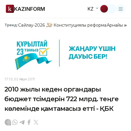
KAZINFORM
KZ
Сайлау-2026
Конституциялық реформа
Арнайы жо
Тренд:
17:13, 02 Ақпан 2011
2010 жылы кеден органдары
бюджет түсімдерін 722 млрд. теңге
көлемінде қамтамасыз етті - ҚБК