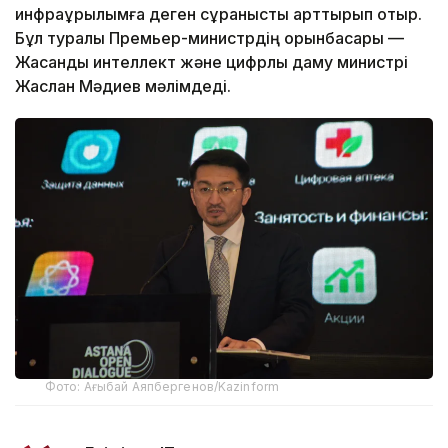
инфрақұрылымға деген сұранысты арттырып отыр.
Бұл туралы Премьер-министрдің орынбасары —
Жасанды интеллект және цифрлық даму министрі
Жаслан Мәдиев мәлімдеді.
Фото: Ағыбай Аяпбергенов/Kazinform