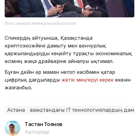
Фото: Ағыбай Аяпбергенов/Kazinform
Спикердің айтуынша, Қазақстанда
криптоэкожүйені дамыту мен венчурлық
қаржыландыруды кеңейту тұрақты экономикалық
өсімнің жаңа драйверіне айналуы ықтимал.
Бұған дейін әр маман негізгі кәсібімен қатар
цифрлық дағдыларды
жетік меңгеруі керек
екенін
жазғанбыз.
Астана
Қазақстандағы IT технологиялардың даму
Тастан Тоянов
Авторлар