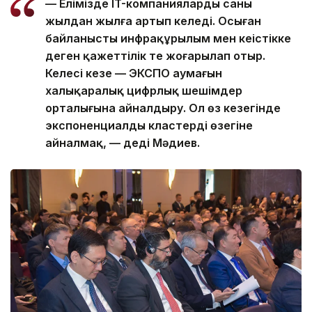
— Елімізде IT-компаниялардың саны
жылдан жылға артып келеді. Осыған
байланысты инфрақұрылым мен кеңістікке
деген қажеттілік те жоғарылап отыр.
Келесі кезең — ЭКСПО аумағын
халықаралық цифрлық шешімдер
орталығына айналдыру. Ол өз кезегінде
экспоненциалды кластердің өзегіне
айналмақ, — деді Мәдиев.