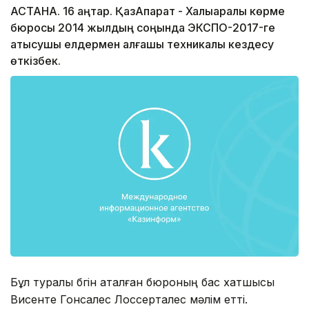
АСТАНА. 16 қаңтар. ҚазАқпарат - Халықаралық көрме
бюросы 2014 жылдың соңында ЭКСПО-2017-ге
қатысушы елдермен алғашқы техникалық кездесу
өткізбек.
Бұл туралы бүгін аталған бюроның бас хатшысы
Висенте Гонсалес Лоссерталес мәлім етті.