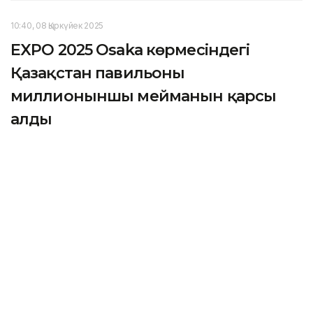
10:40, 08 Қыркүйек 2025
EXPO 2025 Osaka көрмесіндегі
Қазақстан павильоны
миллионыншы мейманын қарсы
алды
АСТАНА. KAZINFORM — Қазақстан павильонының
миллионыншы қонағы ретінде Жапонияның Хёго
префектурасындағы Амагасаки қаласынан келген
Косуке Хасегава атанды.