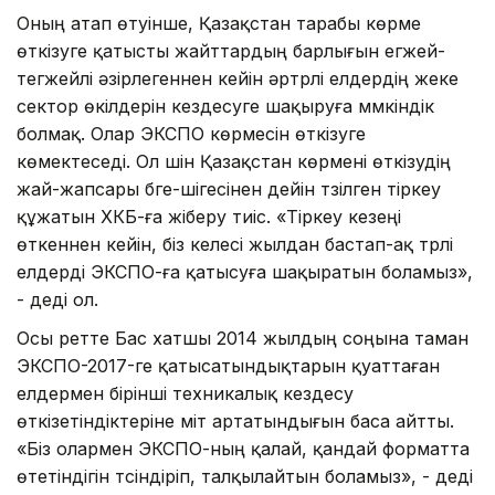
Оның атап өтуінше, Қазақстан тарабы көрме
өткізуге қатысты жайттардың барлығын егжей-
тегжейлі әзірлегеннен кейін әртүрлі елдердің жеке
сектор өкілдерін кездесуге шақыруға мүмкіндік
болмақ. Олар ЭКСПО көрмесін өткізуге
көмектеседі. Ол үшін Қазақстан көрмені өткізудің
жай-жапсары бүге-шігесінен дейін түзілген тіркеу
құжатын ХКБ-ға жіберу тиіс. «Тіркеу кезеңі
өткеннен кейін, біз келесі жылдан бастап-ақ түрлі
елдерді ЭКСПО-ға қатысуға шақыратын боламыз»,
- деді ол.
Осы ретте Бас хатшы 2014 жылдың соңына таман
ЭКСПО-2017-ге қатысатындықтарын қуаттаған
елдермен бірінші техникалық кездесу
өткізетіндіктеріне үміт артатындығын баса айтты.
«Біз олармен ЭКСПО-ның қалай, қандай форматта
өтетіндігін түсіндіріп, талқылайтын боламыз», - деді