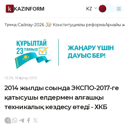
KAZINFORM
KZ
Сайлау-2026
Конституциялық реформа
Арнайы жо
Тренд:
13:39, 16 Қаңтар 2013
2014 жылдың соңында ЭКСПО-2017-ге
қатысушы елдермен алғашқы
техникалық кездесу өтеді - ХКБ