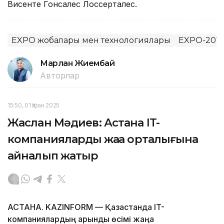
Висенте Гонсалес Лоссерталес.
EXPO жобалары мен технологиялары
EXPO-2017
Марлан Жиембай
Авторлар
15:50, 01 Қазан 2025
Жаслан Мәдиев: Астана IT-
компаниялардың жаңа орталығына
айналып жатыр
АСТАНА. KAZINFORM — Қазақстанда IT-
компаниялардың қарқынды өсімі жаңа