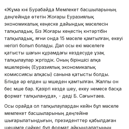
«Жұма күні Бурабайда Мемлекет басшыларының
деңгейінде өтетін Жоғары Еуразиялық
экономикалық кеңеске дайындық мәселесін
талқыладық. Біз Жоғары кеңестің күнтәртібін
талқыладық, яғни онда 15 мәселе қамтылған, екеуі
негізгі болып болады. Дәл осы екі мәселеге
қатысты шағын құрамдағы кездесуде ұзақ
талқылаулар жүргіздік. Оның біріншісі алқа
мүшелерінің (Еуразиялық экономикалық
комиссиясы алқасы) санына қатысты болды.
Бүгінде әр елден үш мүшеден қамтылған. Жалпы он
бес мүше бар. Қазіргі кезде үшеу, екеу немесе басқа
формат талқылануда», - деді Б. Сағынтаев.
Осы орайда ол талқылаулардан кейін бұл мәселе
мемлекет басшыларының деңгейіне
шығарылатындығын, президенттер қабылдаған
шешімге сәйкес бұл формат айқындалатынын