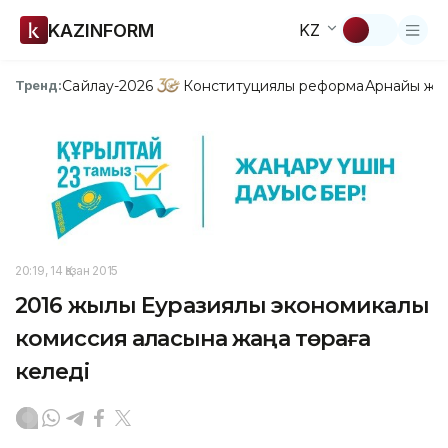
KAZINFORM
KZ
Сайлау-2026
Конституциялық реформа
Арнайы жо
Тренд:
20:19, 14 Қазан 2015
2016 жылы Еуразиялық экономикалық
комиссия алқасына жаңа төраға
келеді