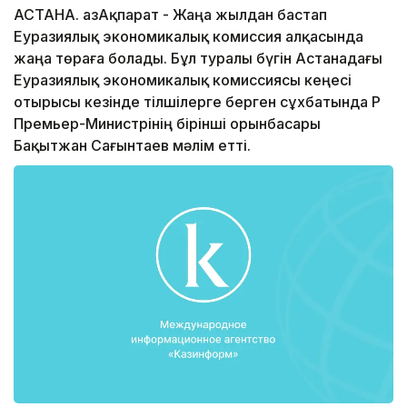
АСТАНА. ҚазАқпарат - Жаңа жылдан бастап
Еуразиялық экономикалық комиссия алқасында
жаңа төраға болады. Бұл туралы бүгін Астанадағы
Еуразиялық экономикалық комиссиясы кеңесі
отырысы кезінде тілшілерге берген сұхбатында ҚР
Премьер-Министрінің бірінші орынбасары
Бақытжан Сағынтаев мәлім етті.