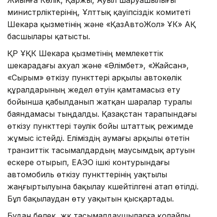
Жиынға Көлік, Қаржы, Ауыл шаруашылығы
министрліктерінің, Ұлттық қауіпсіздік комитеті
Шекара қызметінің және «ҚазАвтоЖол» ҰК» АҚ
басшылары қатысты.
ҚР ҰҚК Шекара қызметінің мемлекеттік
шекарадағы ахуал және «Әлімбет», «Жайсан»,
«Сырым» өткізу пункттері арқылы автокөлік
құралдарының жедел өтуін қамтамасыз ету
бойынша қабылданып жатқан шаралар туралы
баяндамасы тыңдалды. Қазақстан тарапындағы
өткізу пункттері тәулік бойы штаттық режимде
жұмыс істейді. Еліміздің аумағы арқылы өтетін
транзиттік тасымалдардың маусымдық артуын
ескере отырып, ЕАЭО ішкі контурындағы
автомобиль өткізу пункттерінің уақтылы
жаңғыртылуына бақылау күшейтілгені атап өтілді.
Бұл бақылаудан өту уақытын қысқартады.
Бұдан бөлек, жүк тасымалдаушыларға қолайлы