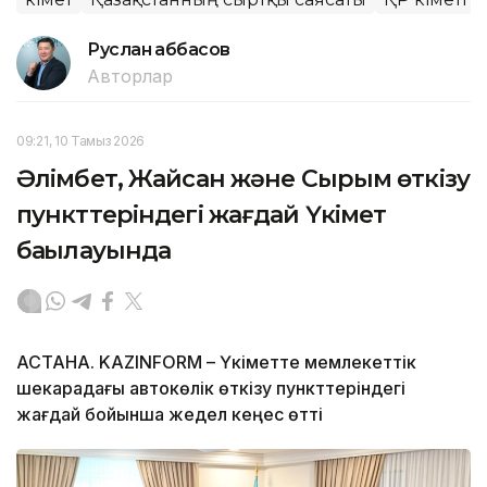
Руслан Ғаббасов
Авторлар
09:21, 10 Тамыз 2026
Әлімбет, Жайсан және Сырым өткізу
пункттеріндегі жағдай Үкімет
бақылауында
АСТАНА. KAZINFORM – Үкіметте мемлекеттік
шекарадағы автокөлік өткізу пункттеріндегі
жағдай бойынша жедел кеңес өтті