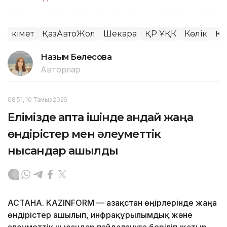
Үкімет
ҚазАвтоЖол
Шекара
ҚР ҰҚК
Көлік
ҚР
Назым Бөлесова
Авторлар
08:51, 10 Тамыз 2026
Елімізде апта ішінде қандай жаңа
өндірістер мен әлеуметтік
нысандар ашылды
АСТАНА. KAZINFORM — Қазақстан өңірлерінде жаңа
өндірістер ашылып, инфрақұрылымдық және