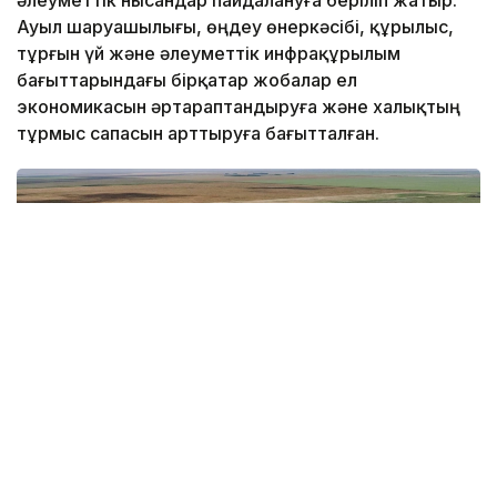
әлеуметтік нысандар пайдалануға беріліп жатыр.
Ауыл шаруашылығы, өңдеу өнеркәсібі, құрылыс,
тұрғын үй және әлеуметтік инфрақұрылым
бағыттарындағы бірқатар жобалар ел
экономикасын әртараптандыруға және халықтың
тұрмыс сапасын арттыруға бағытталған.
Фото: Үкіметтің баспасөз қызметі