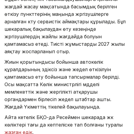
жағдай жасау мақсатында басымдық берілген
өткізу пункттерінің маңында жүргізушілерге
арналған күту сервистік аймақтары құрылады. Бұл
шекаралық бақылаудан өту кезеңінде
жүргізушілердің жайлы жағдайда болуын
қамтамасыз етеді. Тиісті жұмыстарды 2027 жылы
аяқтау жоспарланып отыр.
Жиын қорытындысы бойынша автокөлік
құралдарының үздіксіз және жедел өткізілуін
қамтамасыз ету бойынша тапсырмалар берілді.
Осы мақсатта Көлік министрлігі мүдделі
мемлекеттік және жергілікті атқарушы
органдармен бірлесіп жедел штабтар ашты.
Жағдай Үкіметтің тікелей бақылауында.
Айта кетелік БҚО-да Ресеймен шекарада жүк
көліктері тағы да кептеліске тап болғаны туралы
жазған едік
.