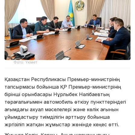
Фото: Үкімет
Қазақстан Республикасы Премьер-министрінің
тапсырмасы бойынша ҚР Премьер-министрінің
бірінші орынбасары Нұрлыбек Нәлібаевтың
төрағалығымен автомобиль өткізу пункттеріндегі
ағымдағы ахуал мәселелері және көлік ағынын
ұйымдастыру тиімділігін арттыру бойынша
жүргізіліп жатқан жұмыстар жөнінде кеңес өтті.