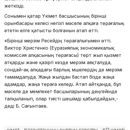
жеткізді.
Сонымен қатар Үкімет басшысының бірінші
орынбасары келесі негізгі мәселе алқаға төрағалық
ететін елге қатысты болғанын атап өтті.
«Бірінші мерзім Ресейдің төрағалығымен өтті.
Виктор Христенко (Еуразиялық экономикалық
комиссия алқасының төрағасы) төрт жыл қызмет
атқарды және қазіргі кезде мерзім аяқталуда,
сондай-ақ алқадағы барлық мүшелердің де мерзімі
тәмамдалуда. Жаңа жылдан бастап бізде жаңа
адамдар, жаңа төраға келеді. Атап айтқанда, бұл
мәселе де мемлекет басшыларының деңгейінде
талқыланып, олар тиісті шешімді қабылдайды»,-
деді Б. Сағынтаев.
Үкімет
Қазақстанның сыртқы саясаты
ҚР Үкіметі