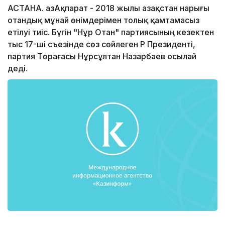
АСТАНА. ҚазАқпарат - 2018 жылы Қазақстан нарығы
отандық мұнай өнімдерімен толық қамтамасыз
етілуі тиіс. Бүгін "Нұр Отан" партиясының кезектен
тыс 17-ші съезінде сөз сөйлеген ҚР Президенті,
партия Төрағасы Нұрсұлтан Назарбаев осылай
деді.