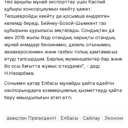
теңіз арқылы мұнай экспорттау үшін Каспий
құбыры консорциумын кеңейту қажет.
Теңізшевройды кеңейту де қосымша өндірілген
көлемді береді. Бейнеу-Бозой-Шымкент газ
құбырының құрылысы аяқталады. Сондықтан да
мен 2018 жылы біздің отандық нарықты отандық
мұнай өнімдері бензинмен, дизель отынымен,
авиакеросинмен және газбен толық қамтамасыз
етуді тапсырдым. Барлық мүмкіншіліктер бар және
біз осы бағытта жұмыс істеудеміз", - деді
Н.Назарбаев.
Сонымен қатар Елбасы мұнайды қайта өңдейтін
кәсіпорындарға коммерциялық қызметтерді қайта
беру маңыздылығын атап өтті.
Қазақстан Президенті
Елбасы
Сайлау
Экономи