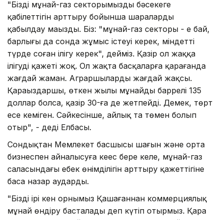
"Біздің мұнай-газ секторымыздың бәсекеге
қабілеттігін арттыру бойынша шараларды
қабылдау маңызды. Біз: "мұнай-газ секторы - ең бай,
барлығы да сонда жұмыс істеуі керек, міндетті
түрде соған ілігу керек", дейміз. Қазір ол жаққа
ілігудің қажеті жоқ. Ол жақта басқаларға қарағанда
жағдай жаман. Аграршылардың жағдай жақсы.
Қараңыздаршы, өткен жылы мұнайдың баррелі 135
доллар болса, қазір 30-ға де жетпейді. Демек, төрт
есе кеміген. Сәйкесінше, айлық та төмен болып
отыр", - деді Елбасы.
Сондықтан Мемлекет басшысы шағын және орта
бизнеспен айналысуға кеңес бере келе, мұнай-газ
саласындағы еңбек өнімділігін арттыру қажеттігіне
баса назар аударды.
"Біздің ірі кен орнымыз Қашағаннан коммерциялық
мұнай өндіру басталады деп күтіп отырмыз. Қара