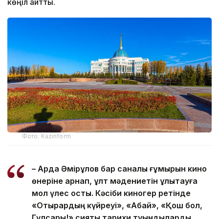
көңіл айтты.
Фото: Kazinform
– Ардақ Әмірқұлов бар саналы ғұмырын кино
өнеріне арнап, ұлт мәдениетін ұлықтауға
мол үлес қосты. Кәсіби киногер ретінде
«Отырардың күйреуі», «Абай», «Қош бол,
Гүлсары!» сияқты тарихи туындыларды