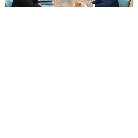
Фото: Ақорда
Президентке бұған дейін берген тапсырмаларының
орындалу барысы және холдингті дамытудың негізгі
бағыттары баяндалды.
Қасым-Жомарт Тоқаевқа инвестициялық және
кредиттік портфель 14,3 триллион теңгеге жетіп,
16,5 триллион теңгеге дейін артады деп болжанып
отырғаны, бұл ретте жыл сайынғы таза пайда
көлемі 400 миллиард теңгеден асатыны жөнінде
мәлімет берілді.
— 2025 жылдың қорытындысы бойынша
холдингтің қолдауымен 77,5 мың, соның