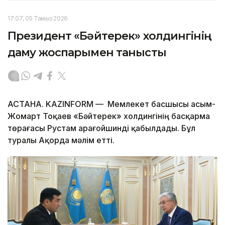
17:07, 05 Тамыз 2026
Президент «Бәйтерек» холдингінің
даму жоспарымен танысты
АСТАНА. KAZINFORM — Мемлекет басшысы Қасым-
Жомарт Тоқаев «Бәйтерек» холдингінің басқарма
төрағасы Рустам Қарағойшинді қабылдады. Бұл
туралы Ақорда мәлім етті.