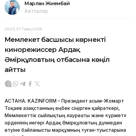
Марлан Жиембай
Авторлар
20:03, 07 Тамыз 2026
Мемлекет басшысы көрнекті
кинорежиссер Ардақ
Әмірқұловтың отбасына көңіл
айтты
АСТАНА. KAZINFORM – Президент Қасым-Жомарт
Тоқаев Қазақстанның еңбек сіңірген қайраткері,
Мемлекеттік сыйлықтың лауреаты және «Құрмет»
орденінің иегері Ардақ Әмірқұловтың дүниеден
өтуіне байланысты марқұмның туған-туыстарына