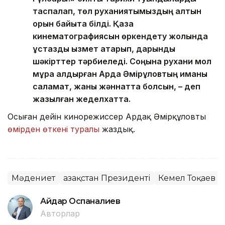
таспалап, төл руханиятымыздың алтын
қорын байыта білді. Қазақ
кинематографиясын өркендету жолында
ұстаздық қызмет атқарып, дарынды
шәкірттер тәрбиеледі. Соңына рухани мол
мұра қалдырған Ардақ Әмірқұловтың иманы
саламат, жаны жәннатта болсын, – деп
жазылған жеделхатта.
Осыған дейін кинорежиссер Ардақ Әмірқұловтың
өмірден өткені туралы
жаздық.
Мәдениет
Қазақстан Президенті
Кемел Тоқаев
Айдар Оспаналиев
Авторлар