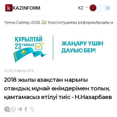
KAZINFORM
KZ
Сайлау-2026
Конституциялық реформа
Арнайы жо
Тренд:
13:38, 29 Қаңтар 2016
2018 жылы Қазақстан нарығы
отандық мұнай өнімдерімен толық
қамтамасыз етілуі тиіс - Н.Назарбаев