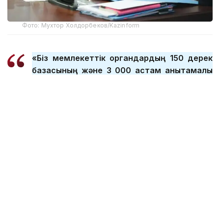
Фото: Мухтор Холдорбеков/Kazinform
«Біз мемлекеттік органдардың 150 дерек
базасының және 3 000 астам анықтамалық
және классификаторлардың
құрылымдарына талдау жасап, Smart Data
Ukimet арқылы интеграциялау жұмыстарын
жүргіздік. Тіркелімдер респонденттерге
түсетін салмақты азайтуға септігін
тигізеді», - деді Ұлттық статистика бюросы
басшысының орынбасары Жаннат
Дубирова Астанада өтіп жатқан «Demo
day» іс-шарасы барысында.
Сондай-ақ іс-шара барысында «Ұлттық
анықтамалық ақпарат» жобасының