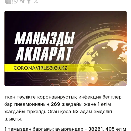
Өткен тәулікте коронавирустық инфекция белгілері
бар пневмонияның
269
жағдайы және
1
өлім
жағдайы тіркелді. Оған қоса
63
адам емделіп
шықты.
1 тамыздан барлығы: ауырғандар -
38281
,
405
өлім