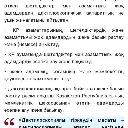
өткен шетелдіктер мен азаматтығы жоқ
адамдардан дактилоскопиялық ақпараттың не
үшін жиналатыны айтылған.
- ҚР азаматтарының, шетелдіктердің және
азаматтығы жоқ адамдардың жеке басын растау
және (немесе) анықтау;
- ҚР аумағында шетелдіктер мен азаматтығы жоқ
адамдарды есепке алу және бақылау;
- жеке адамның, қоғамның және мемлекеттің
қауіпсіздігін қамтамасыз ету;
- дактилоскопиялық ақпарат бойынша жеке басын
растау рәсімі арқылы Қазақстан Республикасының
мемлекеттік шекарасынан өтетін адамдарды
есепке алу және бақылау.
«Дактилоскопиялық тіркеудің мақсаты –
дактилоскопиялық ақпарат негізінде