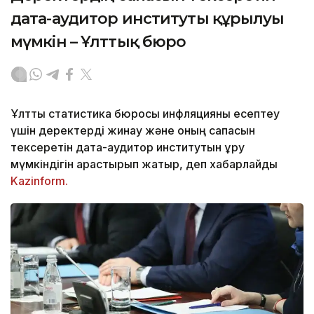
дата-аудитор институты құрылуы
мүмкін – Ұлттық бюро
Ұлттық статистика бюросы инфляцияны есептеу
үшін деректерді жинау және оның сапасын
тексеретін дата-аудитор институтын құру
мүмкіндігін қарастырып жатыр, деп хабарлайды
Kazinform.