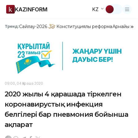
KAZINFORM
KZ
Сайлау-2026
Конституциялық реформа
Арнайы жо
Тренд:
09:00, 04 Қараша 2020
2020 жылғы 4 қарашада тіркелген
коронавирустық инфекция
белгілері бар пневмония бойынша
ақпарат