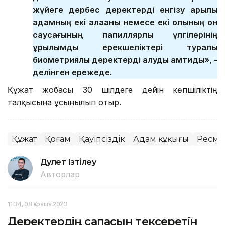
жүйеге дербес деректерді енгізу арқылы
адамның екі алақаны немесе екі қолының он
саусағының папиллярлық үлгілерінің
құрылымдық ерекшеліктері туралы
биометриялық деректерді алуды қамтиды», -
делінген ережеде.
Құжат жобасы 30 шілдеге дейін көпшіліктің
талқысына ұсынылып отыр.
Құжат
Қоғам
Қауіпсіздік
Адам құқығы
Ресми 
Дәулет Ізтілеу
Авторлар
11:34, 08 Қараша 2023
Деректердің сапасын тексеретін