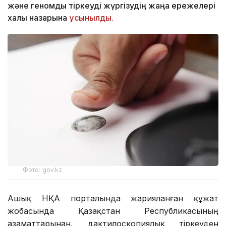
және геномдық тіркеуді жүргізудің жаңа ережелері
халық назарына
ұсынылды.
Фото: gov.kz
Ашық НҚА порталында жарияланған құжат
жобасында Қазақстан Республикасының
азаматтарынан, дактилоскопиялық тіркеуден