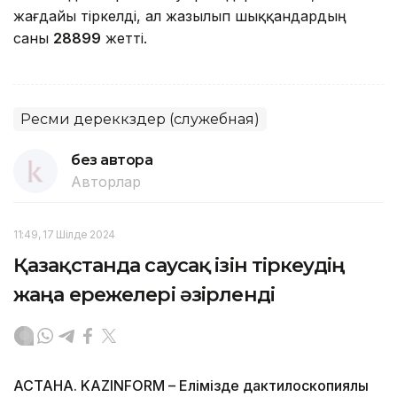
жағдайы тіркелді, ал жазылып шыққандардың
саны
28899
жетті.
Ресми дереккөздер (служебная)
без автора
Авторлар
11:49, 17 Шілде 2024
Қазақстанда саусақ ізін тіркеудің
жаңа ережелері әзірленді
АСТАНА. KAZINFORM – Елімізде дактилоскопиялық