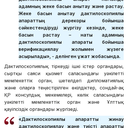
адамның жеке басын анықтау және растау.
Жеке басын анықтау дактилоскопиялық
ақпараттың дерекқоры бойынша
сәйкестендіруді жүргізу кезінде, жеке
басын растау – нақты адамның
дактилоскопиялық ақпараты бойынша
верификациялау жолымен жүзеге
асырылады», - делінген құжат жобасында.
Дактилоскопиялық тіркеуді ішкі істер органдары,
сыртқы саяси қызмет саласындағы уәкілетті
мемлекеттік орган, шетелдегі дипломатиялық
және оларға теңестірілген өкілдіктер, сондай-ақ
ҚР консулдық мекемелері, көлік саласындағы
уәкілетті мемлекеттік орган және Ұлттық
қауіпсіздік органдары жүргізеді.
«Дактилоскопиялық ақпаратты жинау
дактилоскопиялау және тиісті ақпараттық