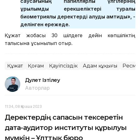
саусағының папиллярлық үлгілерінің
құрылымдық ерекшеліктері туралы
биометриялық деректерді алуды қамтиды», -
делінген ережеде.
Құжат жобасы 30 шілдеге дейін көпшіліктің
талқысына ұсынылып отыр.
Құжат
Қоғам
Қауіпсіздік
Адам құқығы
Ресми 
Дәулет Ізтілеу
Авторлар
11:34, 08 Қараша 2023
Деректердің сапасын тексеретін
дата-аудитор институты құрылуы
мүмкін – Ұлттық бюро