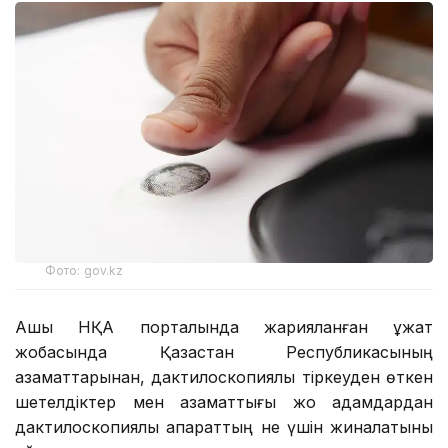
Фото: gov.kz
Ашық НҚА порталында жарияланған құжат
жобасында Қазақстан Республикасының
азаматтарынан, дактилоскопиялық тіркеуден өткен
шетелдіктер мен азаматтығы жоқ адамдардан
дактилоскопиялық ақпараттың не үшін жиналатыны