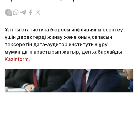
Ұлттық статистика бюросы инфляцияны есептеу
үшін деректерді жинау және оның сапасын
тексеретін дата-аудитор институтын құру
мүмкіндігін қарастырып жатыр, деп хабарлайды
Kazinform.
Фото: Мухтор Холдорбеков/Kazinform