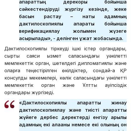
ақпараттың дерекқоры бойынша
сәйкестендіруді жүргізу кезінде, жеке
басын растау – нақты адамның
дактилоскопиялық ақпараты бойынша
верификациялау жолымен жүзеге
асырылады», - делінген құжат жобасында.
Дактилоскопиялық тіркеуді ішкі істер органдары,
сыртқы саяси қызмет саласындағы уәкілетті
мемлекеттік орган, шетелдегі дипломатиялық және
оларға теңестірілген өкілдіктер, сондай-ақ ҚР
консулдық мекемелері, көлік саласындағы уәкілетті
мемлекеттік орган және Ұлттық қауіпсіздік
органдары жүргізеді.
«Дактилоскопиялық ақпаратты жинау
дактилоскопиялау және тиісті ақпараттық
жүйеге дербес деректерді енгізу арқылы
адамның екі алақаны немесе екі қолының он