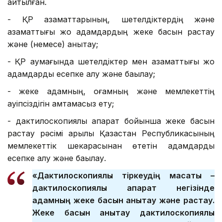
айтылған.
- ҚР азаматтарының, шетелдіктердің және
азаматтығы жоқ адамдардың жеке басын растау
және (немесе) анықтау;
- ҚР аумағында шетелдіктер мен азаматтығы жоқ
адамдарды есепке алу және бақылау;
- жеке адамның, қоғамның және мемлекеттің
қауіпсіздігін қамтамасыз ету;
- дактилоскопиялық ақпарат бойынша жеке басын
растау рәсімі арқылы Қазақстан Республикасының
мемлекеттік шекарасынан өтетін адамдарды
есепке алу және бақылау.
«Дактилоскопиялық тіркеудің мақсаты –
дактилоскопиялық ақпарат негізінде
адамның жеке басын анықтау және растау.
Жеке басын анықтау дактилоскопиялық