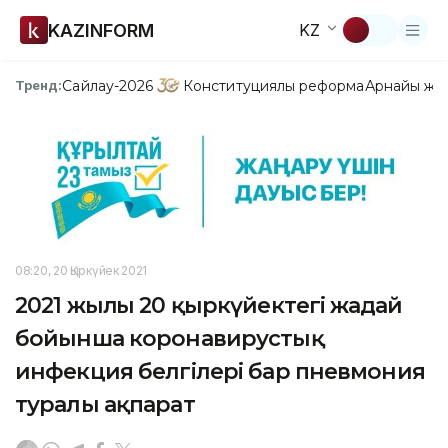
KAZINFORM
KZ
Сайлау-2026
Конституциялық реформа
Арнайы жо
Тренд:
08:20, 20 Қыркүйек 2021
2021 жылғы 20 қыркүйектегі жағдай
бойынша коронавирустық
инфекция белгілері бар пневмония
туралы ақпарат