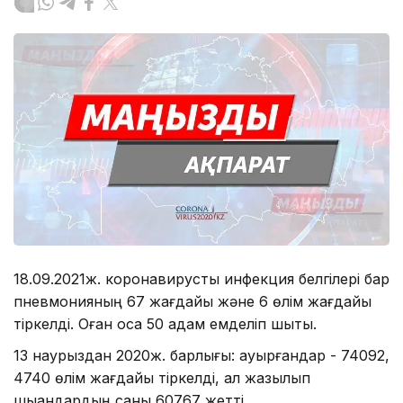
18.09.2021ж. коронавирустық инфекция белгілері бар
пневмонияның 67 жағдайы және 6 өлім жағдайы
тіркелді. Оған қоса 50 адам емделіп шықты.
13 наурыздан 2020ж. барлығы: ауырғандар - 74092,
4740 өлім жағдайы тіркелді, ал жазылып
шыққандардың саны 60767 жетті.