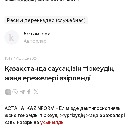
Ресми дереккөздер (служебная)
без автора
Авторлар
11:49, 17 Шілде 2024
Қазақстанда саусақ ізін тіркеудің
жаңа ережелері әзірленді
АСТАНА. KAZINFORM – Елімізде дактилоскопиялық
және геномдық тіркеуді жүргізудің жаңа ережелері
халық назарына
ұсынылды.