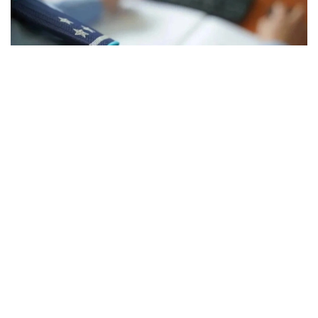
Фото: Polisia.kz
Қалалық полиция департаментінің мәліметінше,
Алматыдан көші-қон заңнамасының талаптарын
бұзған Үндістанның 35 азаматы Қазақстан
Республикасының аумағынан шығарылды.
Олар мемлекетте болуға рұқсат етілген мерзімнен
асып, ел аумағында заңсыз жүрген.
— Нысаналы іс-шаралар барысында көші-
қон қызметі басқармасының қызметкерлері
шетел азаматтарының жүрген жерін