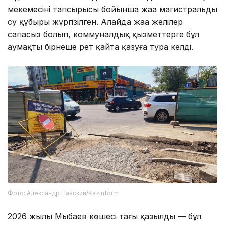
мекемесінің тапсырысы бойынша жаңа магистральды
су құбыры жүргізілген. Алайда жаңа желілер
сапасыз болып, коммуналдық қызметтерге бұл
аумақты бірнеше рет қайта қазуға тура келді.
Фото: Александр Павский/Kazinform
2026 жылы Мыңбаев көшесі тағы қазылды — бұл