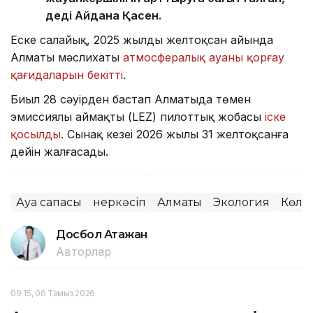
деді Айдана Қасен.
Еске салайық, 2025 жылдың желтоқсан айында
Алматы мәслихаты
атмосфералық ауаны қорғау
қағидаларын бекітті
.
Биыл 28 сәуірден бастап Алматыда төмен
эмиссиялы аймақтың (LEZ) пилоттық жобасы
іске
қосылды
. Сынақ кезеңі 2026 жылы 31 желтоқсанға
дейін жалғасады.
Ауа сапасы
Өнеркәсіп
Алматы
Экология
Көлік
Досбол Атажан
Авторлар
09:15, 06 Тамыз 2026