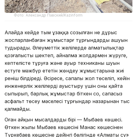
Фото: Александр Павский/Kazinform
Алайда кейде тым ұзаққа созылған не дұрыс
жоспарланбаған жұмыстарғ тұрғындардың ашуын
тудырады. Әлеуметтік желілерде алматылықтар
қозғалысты шектеп, айналма жолдармен жүруге,
кептелісте тұруға және ауыр техниканың шуын
естуге мәжбүр ететін жөндеу жұмыстарына жиі
реніш білдіреді. Әсіресе, сапалы жол төселіп, кейін
инженерлік желілерді ауыстыру үшін оны қайта
сыпырып, барлық жұмыстар біткен соң, сапасыз
асфальт төсеу мәселесі тұрғындар назарынан тыс
қалмайды.
Оған айқын мысалдардың бірі — Мыңбаев көшесі.
Өткен жылы Мыңбаев көшесінің Манас көшесінен
Түркебаев көшесіне дейінгі бөлігінде «Алматы су»