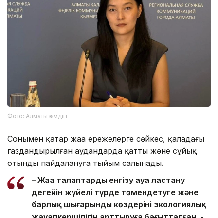
Фото: Алматы әкімдігі
Сонымен қатар жаңа ережелерге сәйкес, қаладағы
газдандырылған аудандарда қатты және сұйық
отынды пайдалануға тыйым салынады.
– Жаңа талаптарды енгізу ауа ластану
деңгейін жүйелі түрде төмендетуге және
барлық шығарынды көздерінің экологиялық
жауапкершілігін арттыруға бағытталған, -