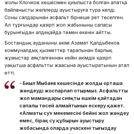
жолы Клочков көшесімен қиылыста болған апатқа
байланысты желілерді ауыстыруға тура келді.
Соның салдарынан асфальт бірнеше рет төселген.
Ал тұрғындар қазіргі жол жабынының сапасы
бұрынғыдан әлдеқайда төмен екенін айтты.
Бостандық ауданының әкімі Азамат Қалдыбеков
коммуналдық қызметтер тарапынан барлық
жұмыстар аяқталғаннан кейін әкімдік қазіргі
уақытша асфальтты жаңасына ауыстыратынын атап
өтті.
- Биыл Мыңбаев көшесінде жолды орташа
жөндеуді жоспарлап отырмыз. Асфальтты
жол мамандары сияқты ешкім қайтадан
сапалы төсей алмайтынын ескеру қажет.
«Алматы су» мекемесінің бейіні жол жөндеу
емес, бірақ су құбырын ауыстыру
жобасында оларда учаскені тығыздау