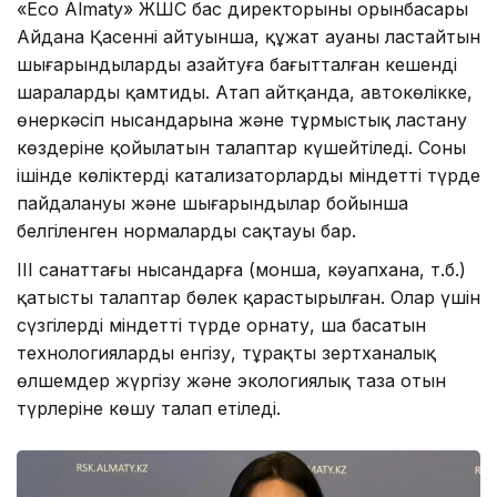
«Eco Almaty» ЖШС бас директорының орынбасары
Айдана Қасеннің айтуынша, құжат ауаны ластайтын
шығарындыларды азайтуға бағытталған кешенді
шараларды қамтиды. Атап айтқанда, автокөлікке,
өнеркәсіп нысандарына және тұрмыстық ластану
көздеріне қойылатын талаптар күшейтіледі. Соның
ішінде көліктердің катализаторларды міндетті түрде
пайдалануы және шығарындылар бойынша
белгіленген нормаларды сақтауы бар.
III санаттағы нысандарға (монша, кәуапхана, т.б.)
қатысты талаптар бөлек қарастырылған. Олар үшін
сүзгілерді міндетті түрде орнату, шаң басатын
технологияларды енгізу, тұрақты зертханалық
өлшемдер жүргізу және экологиялық таза отын
түрлеріне көшу талап етіледі.