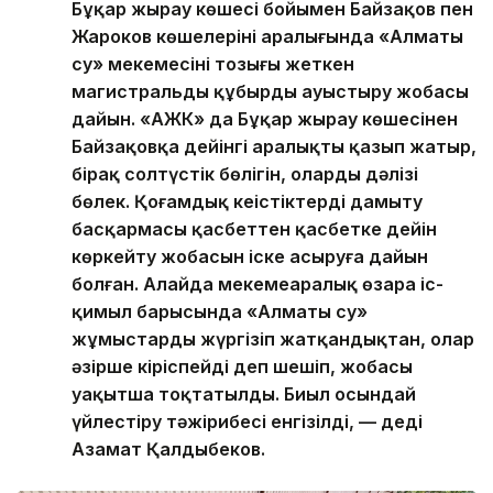
Бұқар жырау көшесі бойымен Байзақов пен
Жароков көшелерінің аралығында «Алматы
су» мекемесінің тозығы жеткен
магистральды құбырды ауыстыру жобасы
дайын. «АЖК» да Бұқар жырау көшесінен
Байзақовқа дейінгі аралықты қазып жатыр,
бірақ солтүстік бөлігін, олардың дәлізі
бөлек. Қоғамдық кеңістіктерді дамыту
басқармасы қасбеттен қасбетке дейін
көркейту жобасын іске асыруға дайын
болған. Алайда мекемеаралық өзара іс-
қимыл барысында «Алматы су»
жұмыстарды жүргізіп жатқандықтан, олар
әзірше кіріспейді деп шешіп, жобасы
уақытша тоқтатылды. Биыл осындай
үйлестіру тәжірибесі енгізілді, — деді
Азамат Қалдыбеков.