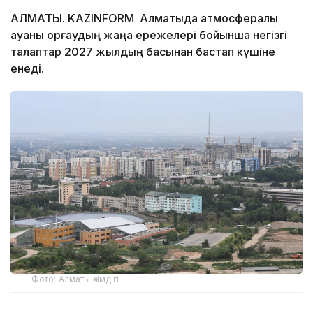
АЛМАТЫ. KAZINFORM Алматыда атмосфералық
ауаны қорғаудың жаңа ережелері бойынша негізгі
талаптар 2027 жылдың басынан бастап күшіне
енеді.
Фото: Алматы әкімдігі