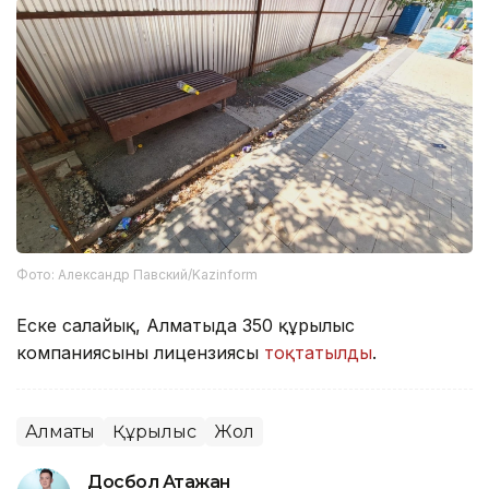
Фото: Александр Павский/Kazinform
Еске салайық, Алматыда 350 құрылыс
компаниясының лицензиясы
тоқтатылды
.
Алматы
Құрылыс
Жол
Досбол Атажан