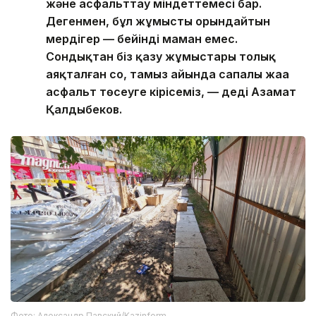
және асфальттау міндеттемесі бар.
Дегенмен, бұл жұмысты орындайтын
мердігер — бейінді маман емес.
Сондықтан біз қазу жұмыстары толық
аяқталған соң, тамыз айында сапалы жаңа
асфальт төсеуге кірісеміз, — деді Азамат
Қалдыбеков.
Фото: Александр Павский/Kazinform