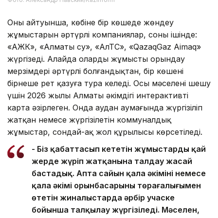
Оның айтуынша, көбіне бір көшеде жөндеу
жұмыстарын әртүрлі компаниялар, соның ішінде:
«АЖК», «Алматы су», «АлТС», «QazaqGaz Aimaq»
жүргізеді. Алайда олардың жұмысты орындау
мерзімдері әртүрлі болғандықтан, бір көшені
бірнеше рет қазуға тура келеді. Осы мәселені шешу
үшін 2026 жылы Алматы әкімдігі интерактивті
карта әзірлеген. Онда аудан аумағында жүргізіліп
жатқан немесе жүргізілетін коммуналдық
жұмыстар, сондай-ақ жол құрылысы көрсетіледі.
- Біз қабаттасып кететін жұмыстардың қай
жерде жүріп жатқанына талдау жасай
бастадық. Апта сайын қала әкімінің немесе
қала әкімі орынбасарының төрағалығымен
өтетін жиналыстарда әрбір учаске
бойынша талқылау жүргізіледі. Мәселен,