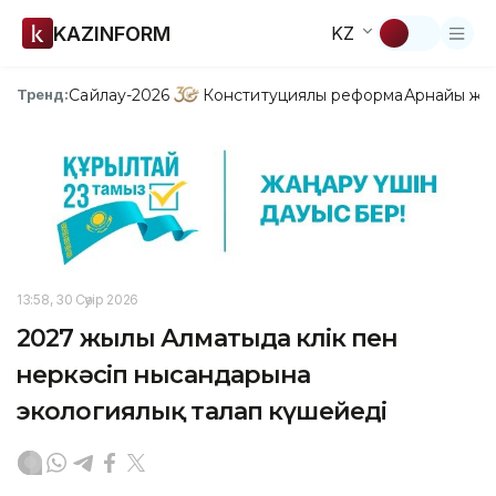
KAZINFORM
KZ
Сайлау-2026
Конституциялық реформа
Арнайы жо
Тренд:
13:58, 30 Сәуір 2026
2027 жылы Алматыда көлік пен
өнеркәсіп нысандарына
экологиялық талап күшейеді