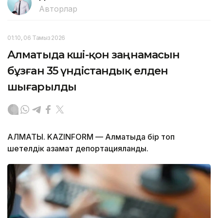
Авторлар
01:10, 06 Тамыз 2026
Алматыда көші-қон заңнамасын
бұзған 35 үндістандық елден
шығарылды
АЛМАТЫ. KAZINFORM — Алматыда бір топ
шетелдік азамат депортацияланды.