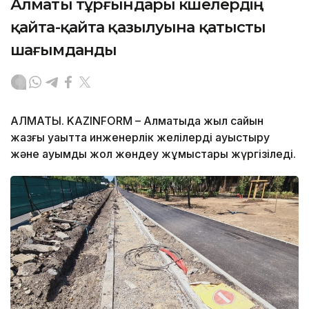
Алматы тұрғындары көшелердің
қайта-қайта қазылуына қатысты
шағымданды
АЛМАТЫ. KAZINFORM – Алматыда жыл сайын
жазғы уақытта инженерлік желілерді ауыстыру
және ауқымды жол жөндеу жұмыстары жүргізіледі.