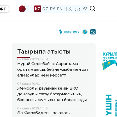
KZ
QZ
РУ
EN
中文
ق ز
ЎЗ
ORT
Тақырыпқа қатысты
07 тамыз 2026, 17:04
Нұрай Серікбай ісі: Сараптама
қорытындысы, бейнежазба мен хат
алмасулар нені көрсетті
07 тамыз 2026, 14:14
Жемқорлық дауынан кейін БҚО
денсаулық сақтау басқармасының
басшысы жұмысынан босатылды
07 тамыз 2026, 14:05
Әл-Фарабидегі жол апаты