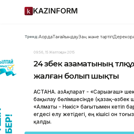
KAZINFORM
Ақорда
Тағайындау
Заң және тәртіп
Дерекқор
Тренд:
09:56, 15 Желтоқсан 2015
24 өзбек азаматының төлқ
жалған болып шықты
АСТАНА. ҚазАқпарат - «Сарыағаш» ш
бақылау бөлімшесінде (қазақ-өзбек 
«Алматы - Нөкіс» бағытымен кетіп 
егдесі елу жетідегі, ең кішісі он тоғ
қалды.