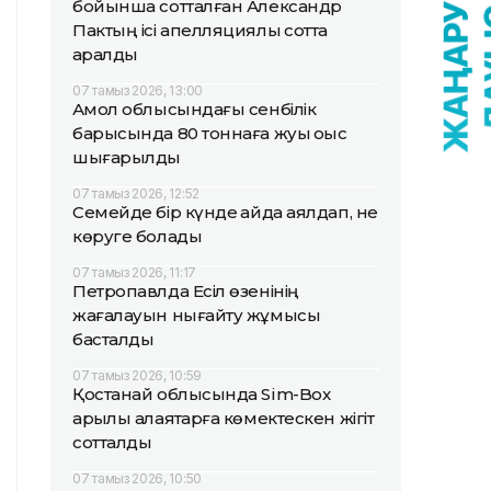
бойынша сотталған Александр
Пактың ісі апелляциялық сотта
қаралды
07 тамыз 2026, 13:00
Ақмол облысындағы сенбілік
барысында 80 тоннаға жуық қоқыс
шығарылды
07 тамыз 2026, 12:52
Семейде бір күнде қайда аялдап, не
көруге болады
07 тамыз 2026, 11:17
Петропавлда Есіл өзенінің
жағалауын нығайту жұмысы
басталды
07 тамыз 2026, 10:59
Қостанай облысында Sim-Box
арқылы алаяқтарға көмектескен жігіт
сотталды
07 тамыз 2026, 10:50