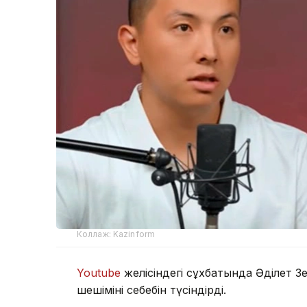
Коллаж: Kazinform
Youtube
желісіндегі сұхбатында Әділет З
шешімінің себебін түсіндірді.