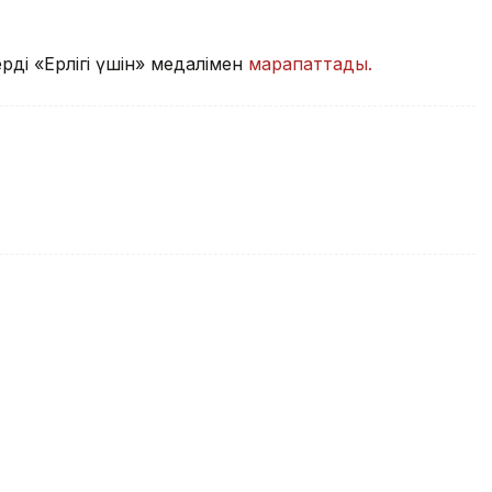
ді «Ерлігі үшін» медалімен
марапаттады.
ның өліміне қатысты іс сотқа