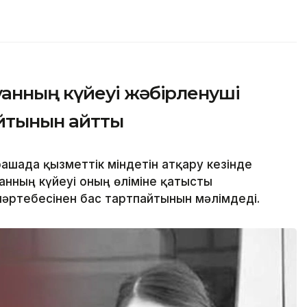
нның күйеуі жәбірленуші
айтынын айтты
ашада қызметтік міндетін атқару кезінде
нның күйеуі оның өліміне қатысты
әртебесінен бас тартпайтынын мәлімдеді.