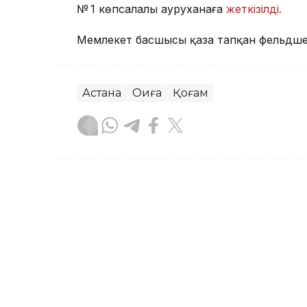
№ 1 көпсалалы ауруханаға
жеткізілді.
Мемлекет басшысы қаза тапқан фельдшер
Астана
Оқиға
Қоғам
Айжан Серікжанқызы
Авторлар
12:36, 07 Тамыз 2026
Фельдшер Ұлдана Мырзуан