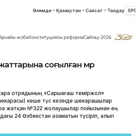
Әлемде
Қазақстан
Саясат
Талдау
SP
Арнайы жоба
Конституциялық реформа
Сайлау-2026
ұжаттарына соғылған мөр
екара отрядының «Сарыағаш теміржол»
шекарасы) кеше түс кезінде шекарашылар
бара жатқан №322 жолаушылар пойызынан ең
ыздағы 24 Өзбекстан азаматын түсіріп, алып