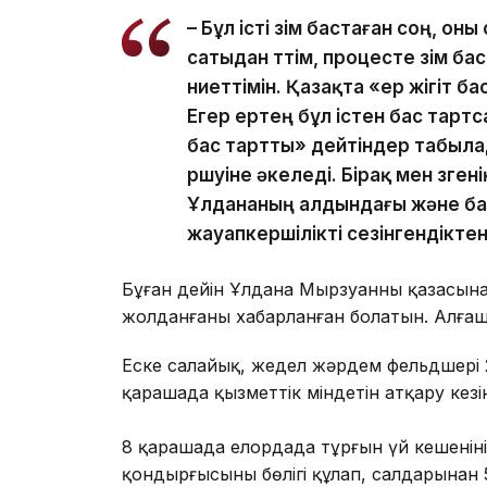
– Бұл істі өзім бастаған соң, о
сатыдан өттім, процесте өзім 
ниеттімін. Қазақта «ер жігіт ба
Егер ертең бұл істен бас тартс
бас тартты» дейтіндер табылад
өршуіне әкеледі. Бірақ мен өзге
Ұлдананың алдындағы және ба
жауапкершілікті сезінгендікте
Бұған дейін Ұлдана Мырзуанның қазасына 
жолданғаны хабарланған болатын. Алғаш
Еске салайық, жедел жәрдем фельдшері 
қарашада қызметтік міндетін атқару кез
8 қарашада елордада тұрғын үй кешеніні
қондырғысының бөлігі құлап, салдарынан 