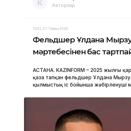
Авторлар
13:52, 07 Тамыз 2026
Фельдшер Ұлдана Мырзуа
мәртебесінен бас тартп
АСТАНА. KAZINFORM – 2025 жылғы қар
қаза тапқан фельдшер Ұлдана Мырзуа
қылмыстық іс бойынша жәбірленуші м