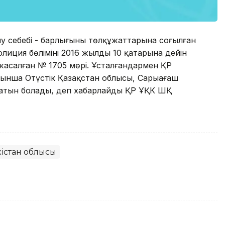
у себебі - барлығының төлқұжаттарына соғылған
ция бөлімінің 2016 жылдың 10 қаңтарына дейін
н жасалған № 1705 мөрі. Ұсталғандармен ҚР
бойынша Оңтүстік Қазақстан облысы, Сарыағаш
сатын болады, деп хабарлайды ҚР ҰҚК ШҚ
кістан облысы