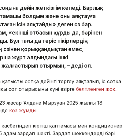
ны соңына дейін жеткізгім келеді. Барлық
бастамашы болдым және оны аяқтауға
стаған ісін аяқтайды» деген сөз бар.
ам, «екінші отбасын құрды да, бәрінен
ы. Бұл тағы да теріс пікірлердің
нің сөзінен қорыққандықтан емес,
рша жұрт алдындағы ішкі
н жалғастырып отырмын, – деді ол.
қатысты сотқа дейінгі тергеу аяқталып, іс сотқа
қы сот отырысының күні әзірге
белгіленген жоқ.
23 жасар Ұлдана Мырзуан 2025 жылғы 18
інде
көз жұмды.
ң қасбетіндегі кірпіш қаптамасы мен кондиционер
5 адам зардап шекті. Зардап шеккендердің бәрі