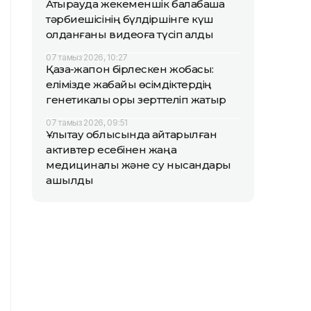
Атырауда жекеменшік балабақша
тәрбиешісінің бүлдіршінге күш
қолданғаны видеоға түсіп қалды
07 тамыз 2026, 10:27
Қазақ-жапон бірлескен жобасы:
елімізде жабайы өсімдіктердің
генетикалық қоры зерттеліп жатыр
07 тамыз 2026, 09:51
Ұлытау облысында қайтарылған
активтер есебінен жаңа
медициналық және су нысандары
ашылды