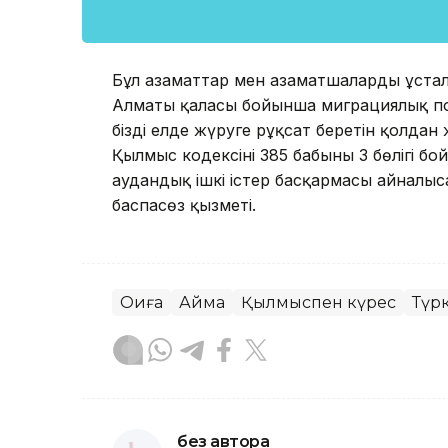
Бұл азаматтар мен азаматшалардың ұстал
Алматы қаласы бойынша миграциялық поли
біздің елде жүруге рұқсат беретін қолда
Қылмыс кодексінің 385 бабының 3 бөлігі 
аудандық ішкі істер басқармасы айналы
баспасөз қызметі.
Оқиға
Аймақ
Қылмыспен күрес
Түр
без автора