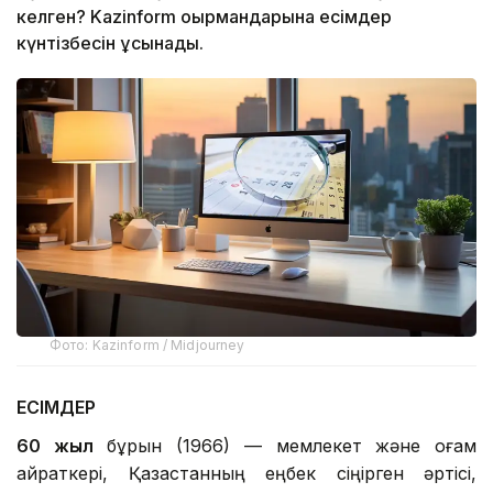
келген? Kazinform оқырмандарына есімдер
күнтізбесін ұсынады.
Фото: Kazinform / Midjourney
ЕСІМДЕР
60 жыл
бұрын (1966) — мемлекет және қоғам
қайраткері, Қазақстанның еңбек сіңірген әртісі,