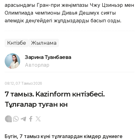
арасындағы Гран-при жеңімпазы Чжу Цзиньэр мен
Олимпиада чемпионы Дивья Дешмух сияқты
әлемдік деңгейдегі жұлдыздарды басып озды.
Күнтізбе
Жылнама
Зарина Туғанбаева
Авторлар
08:12, 07 Тамыз 2026
7 тамыз. Kazinform күнтізбесі.
Тұлғалар туған күн
Бүгін, 7 тамыз күні тұлғалардан кімдер дүниеге