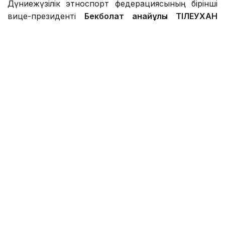
Дүниежүзілік этноспорт федерациясының бірінші
вице-президенті
Бекболат Қанайұлы ТІЛЕУХАН
дүниеге келді.
Фото: wikipedia.org
Қарағанды облысының Жаңаарқа ауданында туған.
Құрманғазы атындағы Алматы консерваториясын