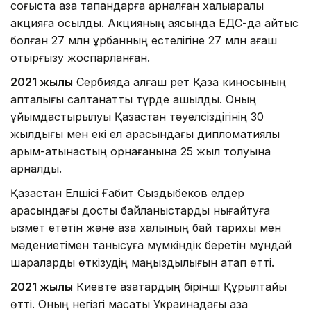
соғыста қаза тапқандарға арналған халықаралық
акцияға қосылды. Акцияның аясында ЕДС-да қайтыс
болған 27 млн құрбанның естелігіне 27 млн ағаш
отырғызу жоспарланған.
2021 жылы
Сербияда алғаш рет Қазақ киносының
апталығы салтанатты түрде ашылды. Оның
ұйымдастырылуы Қазақстан тәуелсіздігінің 30
жылдығы мен екі ел арасындағы дипломатиялық
қарым-қатынастың орнағанына 25 жыл толуына
арналды.
Қазақстан Елшісі Ғабит Сыздықбеков елдер
арасындағы достық байланыстарды нығайтуға
қызмет ететін және қазақ халқының бай тарихы мен
мәдениетімен танысуға мүмкіндік беретін мұндай
шараларды өткізудің маңыздылығын атап өтті.
2021 жылы
Киевте қазақтардың бірінші Құрылтайы
өтті. Оның негізгі мақсаты Украинадағы қазақ