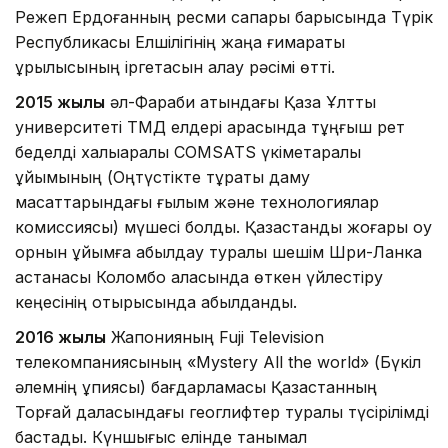
Режеп Ердоғанның ресми сапары барысында Түрік
Республикасы Елшілігінің жаңа ғимараты
құрылысының іргетасын қалау рәсімі өтті.
2015 жылы
әл-Фараби атындағы Қазақ Ұлттық
университеті ТМД елдері арасында тұңғыш рет
беделді халықаралық COMSATS үкіметаралық
ұйымының (Оңтүстікте тұрақты даму
мақсаттарындағы ғылым және технологиялар
комиссиясы) мүшесі болды. Қазақстандық жоғары оқу
орнын ұйымға қабылдау туралы шешім Шри-Ланка
астанасы Коломбо қаласында өткен үйлестіру
кеңесінің отырысында қабылданды.
2016 жылы
Жапонияның Fuji Television
телекомпаниясының «Mystery All the world» (Бүкіл
әлемнің құпиясы) бағдарламасы Қазақстанның
Торғай даласындағы геоглифтер туралы түсірілімді
бастады. Күншығыс елінде танымал