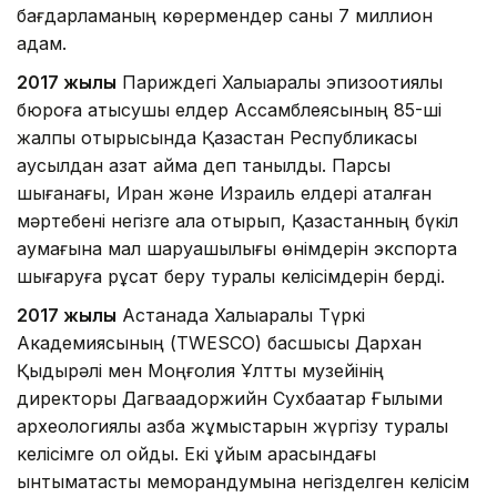
бағдарламаның көрермендер саны 7 миллион
адам.
2017 жылы
Париждегі Халықаралық эпизоотиялық
бюроға қатысушы елдер Ассамблеясының 85-ші
жалпы отырысында Қазақстан Республикасы
аусылдан азат аймақ деп танылды. Парсы
шығанағы, Иран және Израиль елдері аталған
мәртебені негізге ала отырып, Қазақстанның бүкіл
аумағына мал шаруашылығы өнімдерін экспортқа
шығаруға рұқсат беру туралы келісімдерін берді.
2017 жылы
Астанада Халықаралық Түркі
Академиясының (TWESCO) басшысы Дархан
Қыдырәлі мен Моңғолия Ұлттық музейінің
директоры Дагваадоржийн Сухбаатар Ғылыми
археологиялық қазба жұмыстарын жүргізу туралы
келісімге қол қойды. Екі ұйым арасындағы
ынтымақтастық меморандумына негізделген келісім