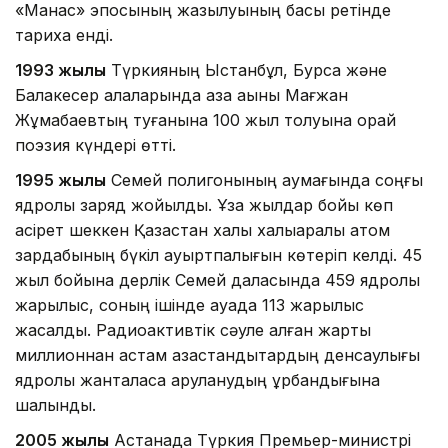
«Манас» эпосының жазылуының басы ретінде
тарихқа енді.
1993 жылы
Түркияның Ыстанбұл, Бурса және
Балакесер қалаларында қазақ ақыны Мағжан
Жұмабаевтың туғанына 100 жыл толуына орай
поэзия күндері өтті.
1995 жылы
Семей полигонының аумағында соңғы
ядролық заряд жойылды. Ұзақ жылдар бойы көп
қасірет шеккен Қазақстан халқы халықаралық атом
зардабының бүкіл ауыртпалығын көтеріп келді. 45
жыл бойына дерлік Семей даласында 459 ядролық
жарылыс, соның ішінде ауада 113 жарылыс
жасалды. Радиоактивтік сәуле алған жарты
миллионнан астам қазақстандықтардың денсаулығы
ядролық жанталаса қаруланудың құрбандығына
шалынды.
2005 жылы
Астанада Түркия Премьер-министрі