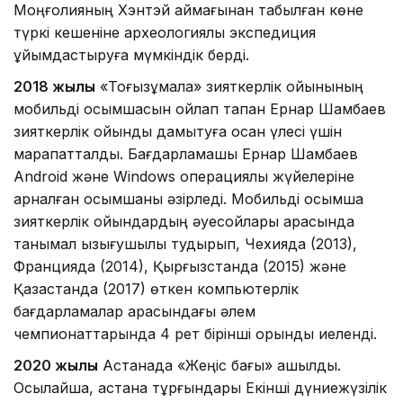
Моңғолияның Хэнтэй аймағынан табылған көне
түркі кешеніне археологиялық экспедиция
ұйымдастыруға мүмкіндік берді.
2018 жылы
«Тоғызқұмалақ» зияткерлік ойынының
мобильді қосымшасын ойлап тапқан Ернар Шамбаев
зияткерлік ойынды дамытуға қосқан үлесі үшін
марапатталды. Бағдарламашы Ернар Шамбаев
Android және Windows операциялық жүйелеріне
арналған қосымшаны әзірледі. Мобильді қосымша
зияткерлік ойындардың әуесқойлары арасында
танымал қызығушылық тудырып, Чехияда (2013),
Францияда (2014), Қырғызстанда (2015) және
Қазақстанда (2017) өткен компьютерлік
бағдарламалар арасындағы әлем
чемпионаттарында 4 рет бірінші орынды иеленді.
2020 жылы
Астанада «Жеңіс бағы» ашылды.
Осылайша, астана тұрғындары Екінші дүниежүзілік