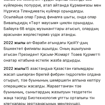
күйлерінің попурриі, атап айтқанда Құрманғазы мен
Нұрғиса Тілендиевтің күйлері орындалды.
Осылайша олар Гранд финалға шықты, онда олар
Вивальдидің «Төрт маусым» циклін орындады.
Байқауға 68 елдің музыканттары қатысып, олардың
арасынан жерлестеріміз үздік атанды.
2022 жылы
әл-Фараби атындағы ҚазҰУ-дың
Бішкектегі филиалы ашылды. Оның ашылуына
қатысқан Президент Қасым-Жомарт Тоқаев Құрметті
қонақтар кітабына естелік жазба қалдырды.
2022 жылы
15 қазақстандыққа Қазақстан ғалымдары
жасап шығарған бірегей фибрин гидрогелін қолдана
отырып, тізе буынының шеміршегін қалпына келтіру
операциясы жасалды. Жарақаттанған тізе
буынының, сынықтардың жазылуын тездететін
жаңа тәсілді Биотехнология ұлттық орталығы тін
клеткалары зертханасының меңгерушісі,