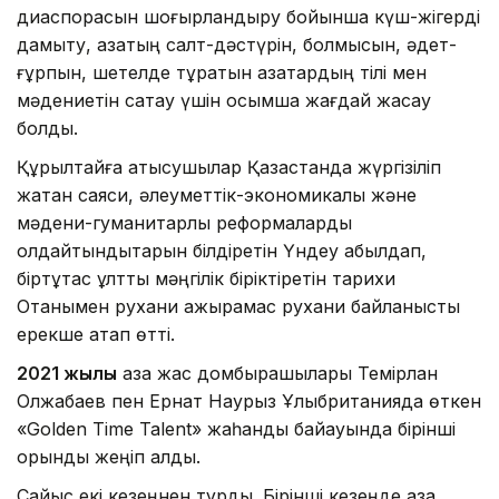
диаспорасын шоғырландыру бойынша күш-жігерді
дамыту, қазақтың салт-дәстүрін, болмысын, әдет-
ғұрпын, шетелде тұратын қазақтардың тілі мен
мәдениетін сақтау үшін қосымша жағдай жасау
болды.
Құрылтайға қатысушылар Қазақстанда жүргізіліп
жатқан саяси, әлеуметтік-экономикалық және
мәдени-гуманитарлық реформаларды
қолдайтындықтарын білдіретін Үндеу қабылдап,
біртұтас ұлтты мәңгілік біріктіретін тарихи
Отанымен рухани ажырамас рухани байланысты
ерекше атап өтті.
2021 жылы
қазақ жас домбырашылары Темірлан
Олжабаев пен Ернат Наурыз Ұлыбританияда өткен
«Golden Time Talent» жаһандық байқауында бірінші
орынды жеңіп алды.
Сайыс екі кезеңнен тұрды. Бірінші кезеңде қазақ