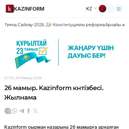
KAZINFORM
KZ
Сайлау-2026
Конституциялық реформа
Арнайы жо
Тренд:
07:00, 26 Мамыр 2026
26 мамыр. Kazinform күнтізбесі.
Жылнама
Kazinform оқырман назарына 26 мамырға арналған