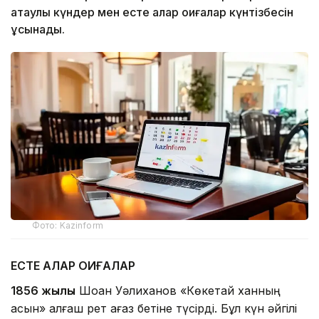
атаулы күндер мен есте қалар оқиғалар күнтізбесін
ұсынады.
Фото: Kazinform
ЕСТЕ ҚАЛАР ОҚИҒАЛАР
1856 жылы
Шоқан Уәлиханов «Көкетай ханның
асын» алғаш рет қағаз бетіне түсірді. Бұл күн әйгілі