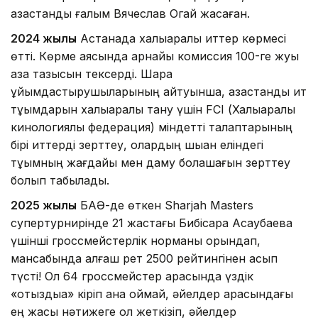
қазақстандық ғалым Вячеслав Огай жасаған.
2024 жылы
Астанада халықаралық иттер көрмесі
өтті. Көрме аясында арнайы комиссия 100-ге жуық
қазақ тазысын тексерді. Шара
ұйымдастырушыларының айтуынша, қазақстандық ит
тұқымдарын халықаралық тану үшін FCI (Халықаралық
кинологиялық федерация) міндетті талаптарының
бірі иттерді зерттеу, олардың шыққан еліндегі
тұқымның жағдайы мен даму болашағын зерттеу
болып табылады.
2025 жылы
БАӘ-де өткен Sharjah Masters
супертурнирінде 21 жастағы Бибісара Асаубаева
үшінші гроссмейстерлік норманы орындап,
мансабында алғаш рет 2500 рейтингінен асып
түсті! Ол 64 гроссмейстер арасында үздік
«отыздыққа» кіріп қана қоймай, әйелдер арасындағы
ең жақсы нәтижеге қол жеткізіп, әйелдер