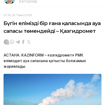
Авторлар
07:16, 05 Тамыз 2026
Бүгін еліміздің бір ғана қаласында ауа
сапасы төмендейді – Қазгидромет
АСТАНА. KAZINFORM – «Қазгидромет» РМК
еліміздегі ауа сапасына қатысты болжамын
жариялады.