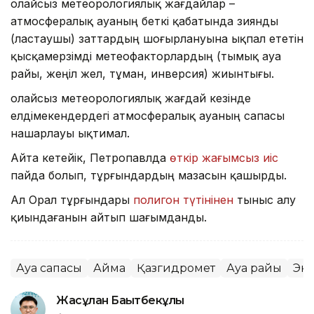
Қолайсыз метеорологиялық жағдайлар –
атмосфералық ауаның беткі қабатында зиянды
(ластаушы) заттардың шоғырлануына ықпал ететін
қысқамерзімді метеофакторлардың (тымық ауа
райы, жеңіл жел, тұман, инверсия) жиынтығы.
Қолайсыз метеорологиялық жағдай кезінде
елдімекендердегі атмосфералық ауаның сапасы
нашарлауы ықтимал.
Айта кетейік, Петропавлда
өткір жағымсыз иіс
пайда болып, тұрғындардың мазасын қашырды.
Ал Орал тұрғындары
полигон түтінінен
тыныс алу
қиындағанын айтып шағымданды.
Ауа сапасы
Аймақ
Қазгидромет
Ауа райы
Эк
Жасұлан Бақытбекұлы