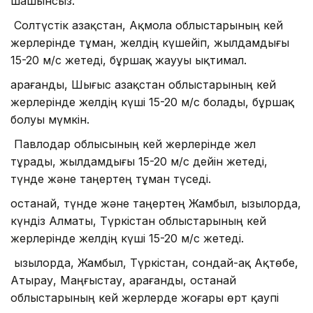
шашынсыз.
Солтүстік Қазақстан, Ақмола облыстарының кей
жерлерінде тұман, желдің күшейіп, жылдамдығы
15-20 м/с жетеді, бұршақ жаууы ықтимал.
Қарағанды, Шығыс Қазақстан облыстарының кей
жерлерінде желдің күші 15-20 м/с болады, бұршақ
болуы мүмкін.
Павлодар облысының кей жерлерінде жел
тұрады, жылдамдығы 15-20 м/с дейін жетеді,
түнде және таңертең тұман түседі.
Қостанай, түнде және таңертең Жамбыл, Қызылорда,
күндіз Алматы, Түркістан облыстарының кей
жерлерінде желдің күші 15-20 м/с жетеді.
Қызылорда, Жамбыл, Түркістан, сондай-ақ Ақтөбе,
Атырау, Маңғыстау, Қарағанды, Қостанай
облыстарының кей жерлерде жоғары өрт қаупі