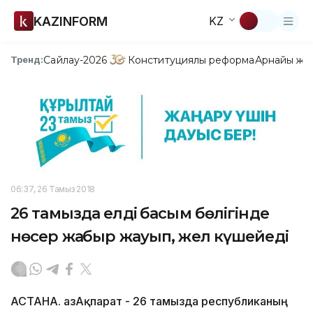
KAZINFORM
KZ
Сайлау-2026
Конституциялық реформа
Арнайы жо
Тренд:
06:37, 26 Тамыз 2018
26 тамызда елдің басым бөлігінде
нөсер жаңбыр жауып, жел күшейеді
АСТАНА. ҚазАқпарат - 26 тамызда республиканың