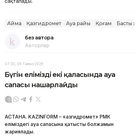
сақталады.
Аймақ
Қазгидромет
Ауа райы
Қоғам
Басты ж
без автора
Авторлар
07:30, 06 Тамыз 2026
Бүгін еліміздің екі қаласында ауа
сапасы нашарлайды
АСТАНА. KAZINFORM – «Қазгидромет» РМК
еліміздегі ауа сапасына қатысты болжамын
жариялады.