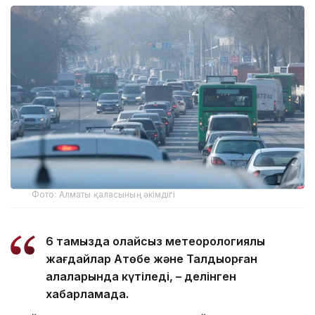
Фото: Алматы қаласының әкімдігі
6 тамызда қолайсыз метеорологиялық
жағдайлар Ақтөбе және Талдықорған
қалаларында күтіледі, – делінген
хабарламада.