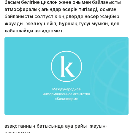
басым бөлігіне циклон және онымен байланысты
атмосфералық ағындар әсерін тигізеді, осыған
байланысты солтүстік өңірлерде нөсер жаңбыр
жауады, жел күшейіп, бұршақ түсуі мүмкін, деп
хабарлайды Қазгидромет.
Қазақстанның батысында ауа райы жауын-