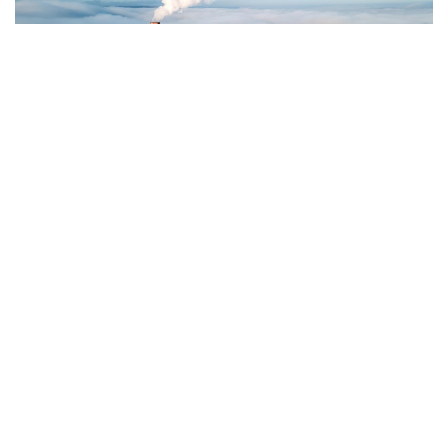
Фото: Magnific.com
5 тамызда қолайсыз метеорологиялық
жағдайлар Ақтөбе қалаласында күтіледі, –
делінген хабарламада.
Қолайсыз метеорологиялық жағдайлар –
атмосфералық ауаның беткі қабатында зиянды
(ластаушы) заттардың шоғырлануына ықпал ететін
қысқамерзімді метеофакторлардың (тымық ауа
райы, жеңіл жел, тұман, инверсия) жиынтығы.
Қолайсыз метеорологиялық жағдай кезінде
елдімекендердегі атмосфералық ауаның сапасы
нашарлауы ықтимал.