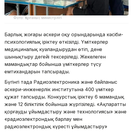
Фото: Қорғаныс министрлігі
Барлық жоғары әскери оқу орындарында кәсіби-
психологиялық іріктеу өткізілді. Үміткерлер
медициналық куәландырудан өтіп, дене
шынықтыру деңгейі тексеріледі. Жекелеген
мамандықтар бойынша үміткерлер түсу
емтихандарын тапсырады.
Бүгінгі таңда Радиоэлектроника және байланыс
әскери-инженерлік институтына 400 үміткер
құжат тапсырды. Конкурстық іріктеу 6 мамандық
және 12 біліктілік бойынша жүргізіледі. «Ақпаратты
қорғауды ұйымдастыру және технологиясы» және
«радиоэлектрондық барлау мен
радиоэлектрондық күресті ұйымдастыру»