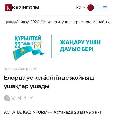
KAZINFORM
KZ
Сайлау-2026
Конституциялық реформа
Арнайы жо
Тренд:
10:44, 23 Мамыр 2026
Елорда әуе кеңістігінде жойғыш
ұшақтар ұшады
АСТАНА. KAZINFORM — Астанада 28 мамыр күні