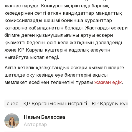
жалғастыруда. Конкурстық іріктеудің барлық
кезеңдерінен сәтті өткен кандидаттар мандаттық
комиссиялардың шешімі бойынша курсанттар
қатарына қабылданатын болады. Жастардың әскери
білімге деген қызығушылығының артуы әскери
қызметтің беделінің өсіп келе жатқанын дәлелдейді
және ҚР Қарулы күштерінің кадрлық әлеуетін
нығайтуға ықпал етеді.
Айта кетелік қазақстандық әскери қызметшілерге
шетелде оқу кезінде әуе билеттерінің ақысы
мемлекет есебінен төленетіні туралы
жазған едік
.
Әскер
ҚР Қорғаныс министрлігі
ҚР Қарулы күшт
Назым Бөлесова
Авторлар