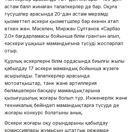
астам балл жинаған талапкерлер де бар. Оқуға
түсушілер арасында 20-дан астам мерзімді
қызметтегі әскери қызметшілер бар екенін атап
өткен жөн. Мәселен, Миржан Сұлтанов «Сарбаз
2.0» бағдарламасы бойынша білім грантын алып,
«әскери ұшқыш» мамандығына түсуді жоспарлап
отыр.
Құрлық әскерлерінің білім ордасында биылғы жылы
қабылдау 17 әскери мамандық бойынша жүзеге
асырылады. Талапкерлер арасында
мотоатқыштар, танк және артиллерия
бөлімшелерін басқару мамандықтарына
қызығушылық жоғары болып тұр. Инженерлік және
техникалық бейіндегі мамандықтарға түсуде де
жоғары конкурс болатыны анық.
Әскери жоғары оқу орындарының қабылдау
комиссиялары жұмысын штаттық режимде