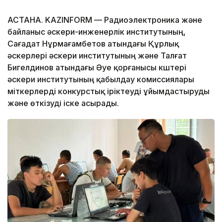
АСТАНА. KAZINFORM — Радиоэлектроника және
байланыс әскери-инженерлік институтының,
Сағадат Нұрмағамбетов атындағы Құрлық
әскерлері әскери институтының және Талғат
Бигелдинов атындағы Әуе қорғанысы күштері
әскери институтының қабылдау комиссиялары
үміткерлерді конкурстық іріктеуді ұйымдастыруды
және өткізуді іске асырады.