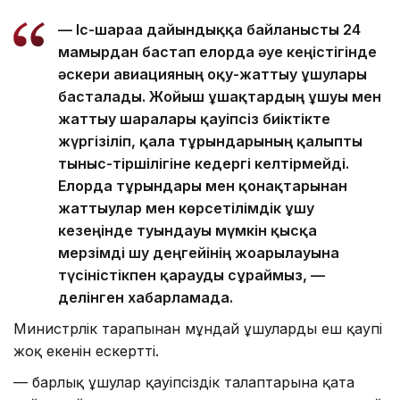
— Іс-шараға дайындыққа байланысты 24
мамырдан бастап елорда әуе кеңістігінде
әскери авиацияның оқу-жаттығу ұшулары
басталады. Жойғыш ұшақтардың ұшуы мен
жаттығу шаралары қауіпсіз биіктікте
жүргізіліп, қала тұрғындарының қалыпты
тыныс-тіршілігіне кедергі келтірмейді.
Елорда тұрғындары мен қонақтарынан
жаттығулар мен көрсетілімдік ұшу
кезеңінде туындауы мүмкін қысқа
мерзімді шу деңгейінің жоғарылауына
түсіністікпен қарауды сұраймыз, —
делінген хабарламада.
Министрлік тарапынан мұндай ұшулардың еш қаупі
жоқ екенін ескертті.
— барлық ұшулар қауіпсіздік талаптарына қатаң