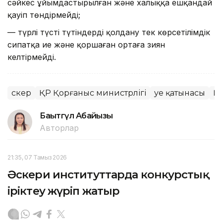
сәйкес ұйымдастырылған және халыққа ешқандай
қауіп төндірмейді;
— түрлі түсті түтіндерді қолдану тек көрсетілімдік
сипатқа ие және қоршаған ортаға зиян
келтірмейді.
Әскер
ҚР Қорғаныс министрлігі
Әуе қатынасы
Қ
Бақытгүл Абайқызы
Авторлар
21:35, 07 Тамыз 2026
Әскери институттарда конкурстық
іріктеу жүріп жатыр