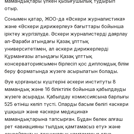
мамандықтары үлкен қызығушылық тудырып
отыр.
Сонымен қатар, ЖОО-да «Әскери журналистика»
және «Әскери дирижерлеу» бағыттары бойынша
іріктеу жүргізілуде. Әскери журналистерді даярлау
әл-Фараби атындағы Қазақ ұлттық
университетімен, ал әскери дирижерлерді
Құрманғазы атындағы Қазақ ұлттық
консерваториясымен бірлесіп қос дипломдық білім
беру форматында жүзеге асырылатын болады.
Әуе қорғанысы күштерінің әскери институты 8
мамандық және 16 біліктілік бойынша қабылдауды
жүзеге асырады. Қабылдау комиссиясына барлығы
525 өтініш келіп түсті. Олардың басым бөлігі «әскери
ұшқыш» және «әскери медицина»
мамандықтарына тапсырған. Бұдан бөлек алғаш
рет «авиацияны тылдық қамтамасыз ету» және