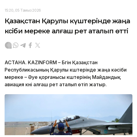
15:20, 05 Тамыз 2026
Қазақстан Қарулы күштерінде жаңа
кәсіби мереке алғаш рет аталып өтті
АСТАНА. KAZINFORM – Бүгін Қазақстан
Республикасының Қарулы күштерінде жаңа кәсіби
мереке – Әуе қорғанысы күштерінің Майдандық
авиация күні алғаш рет аталып өтіп жатыр.