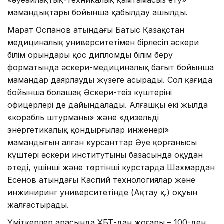
«әуеайлақтық-техникалық қамтамасыз ету»
мамандықтары бойынша қабылдау ашылды.
Марат Оспанов атындағы Батыс Қазақстан
медициналық университетімен бірлесіп әскери
білім орындары қос дипломды білім беру
форматында әскери-медициналық бағыт бойынша
мамандар даярлауды жүзеге асырады. Сол қағида
бойынша болашақ Әскери-теңіз күштерінің
офицерлері де дайындалады. Алғашқы екі жылда
«корабль штурманы» және «дизельді
энергетикалық қондырғылар инженері»
мамандығын алған курсанттар Әуе қорғанысы
күштері әскери институтының базасында оқудан
өтеді, үшінші және төртінші курстарда Шахмардан
Есенов атындағы Каспий технологиялар және
инжиниринг университетінде (Ақтау қ.) оқуын
жалғастырады.
Үміткерлер арасында ҰБТ-дан жоғары – 100-ден