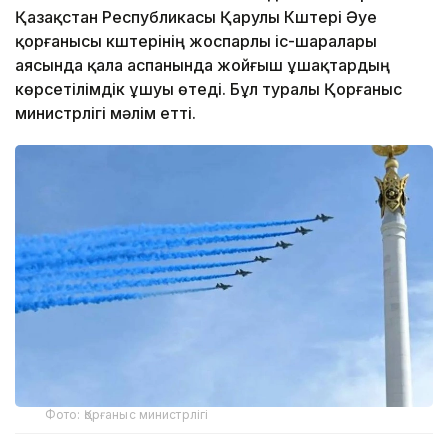
Қазақстан Республикасы Қарулы Күштері Әуе
қорғанысы күштерінің жоспарлы іс-шаралары
аясында қала аспанында жойғыш ұшақтардың
көрсетілімдік ұшуы өтеді. Бұл туралы Қорғаныс
министрлігі мәлім етті.
Фото: Қорғаныс министрлігі